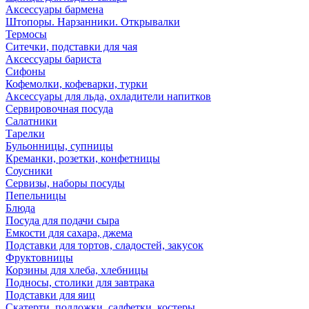
Аксессуары бармена
Штопоры. Нарзанники. Открывалки
Термосы
Ситечки, подставки для чая
Аксессуары бариста
Сифоны
Кофемолки, кофеварки, турки
Аксессуары для льда, охладители напитков
Сервировочная посуда
Салатники
Тарелки
Бульонницы, супницы
Креманки, розетки, конфетницы
Соусники
Сервизы, наборы посуды
Пепельницы
Блюда
Посуда для подачи сыра
Емкости для сахара, джема
Подставки для тортов, сладостей, закусок
Фруктовницы
Корзины для хлеба, хлебницы
Подносы, столики для завтрака
Подставки для яиц
Скатерти, подложки, салфетки, костеры