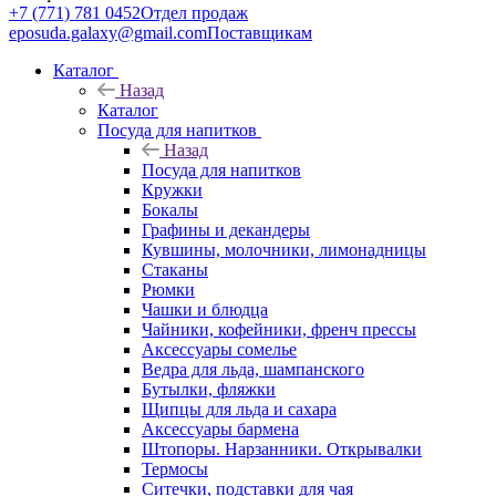
+7 (771) 781 0452
Отдел продаж
eposuda.galaxy@gmail.com
Поставщикам
Каталог
Назад
Каталог
Посуда для напитков
Назад
Посуда для напитков
Кружки
Бокалы
Графины и декандеры
Кувшины, молочники, лимонадницы
Стаканы
Рюмки
Чашки и блюдца
Чайники, кофейники, френч прессы
Аксессуары сомелье
Ведра для льда, шампанского
Бутылки, фляжки
Щипцы для льда и сахара
Аксессуары бармена
Штопоры. Нарзанники. Открывалки
Термосы
Ситечки, подставки для чая