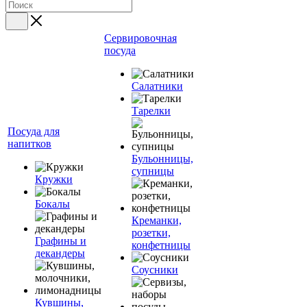
Сервировочная
посуда
Салатники
Тарелки
Посуда для
напитков
Бульонницы,
супницы
Кружки
Бокалы
Креманки,
розетки,
Графины и
конфетницы
декандеры
Соусники
Кувшины,