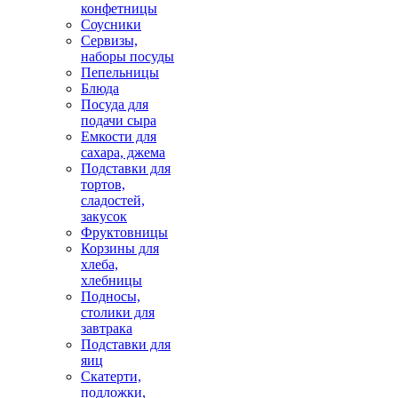
конфетницы
Соусники
Сервизы,
наборы посуды
Пепельницы
Блюда
Посуда для
подачи сыра
Емкости для
сахара, джема
Подставки для
тортов,
сладостей,
закусок
Фруктовницы
Корзины для
хлеба,
хлебницы
Подносы,
столики для
завтрака
Подставки для
яиц
Скатерти,
подложки,