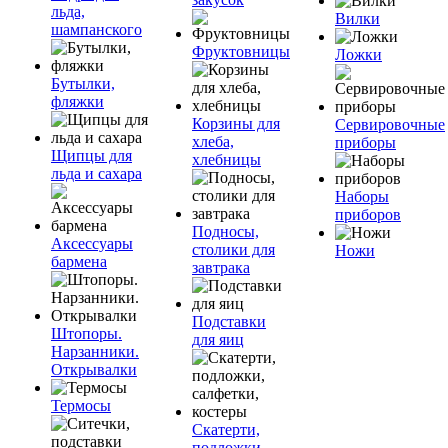
льда,
Вилки
шампанского
Фруктовницы
Ложки
Бутылки,
фляжки
Корзины для
Сервировочные
хлеба,
приборы
Щипцы для
хлебницы
льда и сахара
Наборы
приборов
Подносы,
Аксессуары
столики для
Ножи
бармена
завтрака
Подставки
Штопоры.
для яиц
Нарзанники.
Открывалки
Термосы
Скатерти,
подложки,