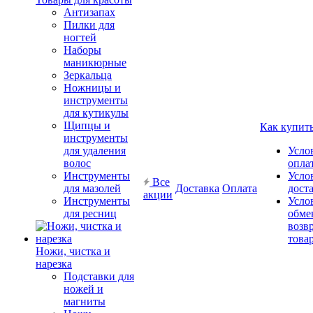
Антизапах
Пилки для
ногтей
Наборы
маникюрные
Зеркальца
Ножницы и
инструменты
для кутикулы
Щипцы и
Как купит
инструменты
для удаления
Усло
волос
опла
Инструменты
Усло
Все
для мазолей
Доставка
Оплата
дост
акции
Инструменты
Усло
для ресниц
обме
возв
това
Ножи, чистка и
нарезка
Подставки для
ножей и
магниты