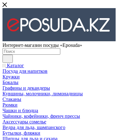
Интернет-магазин посуды «Eposuda»
Каталог
Посуда для напитков
Кружки
Бокалы
Графины и декандеры
Кувшины, молочники, лимонадницы
Стаканы
Рюмки
Чашки и блюдца
Чайники, кофейники, френч прессы
Аксессуары сомелье
Ведра для льда, шампанского
Бутылки, фляжки
Щипцы для льда и сахара