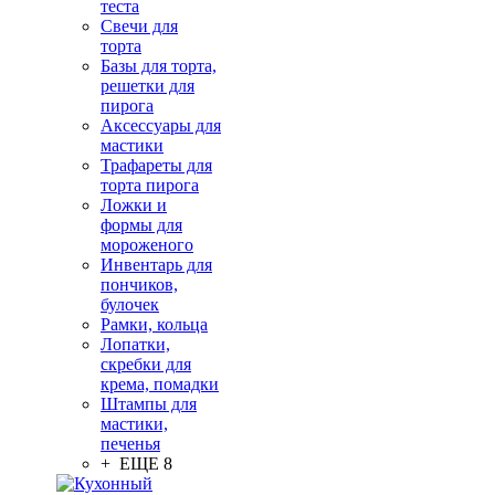
теста
Свечи для
торта
Базы для торта,
решетки для
пирога
Аксессуары для
мастики
Трафареты для
торта пирога
Ложки и
формы для
мороженого
Инвентарь для
пончиков,
булочек
Рамки, кольца
Лопатки,
скребки для
крема, помадки
Штампы для
мастики,
печенья
+ ЕЩЕ 8