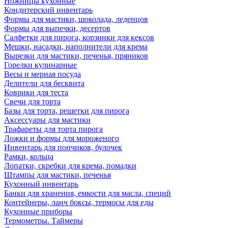
Ножницы кухонные
Кондитерский инвентарь
Формы для мастики, шоколада, леденцов
Формы для выпечки, десертов
Салфетки для пирога, корзинки для кексов
Мешки, насадки, наполнители для крема
Вырезки для мастики, печенья, пряников
Горелки кулинарные
Весы и мерная посуда
Делители для бесквита
Коврики для теста
Свечи для торта
Базы для торта, решетки для пирога
Аксессуары для мастики
Трафареты для торта пирога
Ложки и формы для мороженого
Инвентарь для пончиков, булочек
Рамки, кольца
Лопатки, скребки для крема, помадки
Штампы для мастики, печенья
Кухонный инвентарь
Банки для хранения, емкости для масла, специй
Контейнеры, ланч боксы, термосы для еды
Кухонные приборы
Термометры. Таймеры