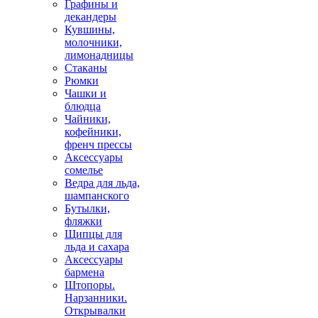
Графины и
декандеры
Кувшины,
молочники,
лимонадницы
Стаканы
Рюмки
Чашки и
блюдца
Чайники,
кофейники,
френч прессы
Аксессуары
сомелье
Ведра для льда,
шампанского
Бутылки,
фляжки
Щипцы для
льда и сахара
Аксессуары
бармена
Штопоры.
Нарзанники.
Открывалки