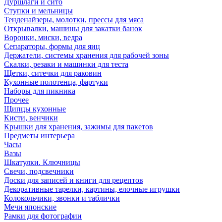
Дуршлаги и сито
Ступки и мельницы
Тенденайзеры, молотки, прессы для мяса
Открывалки, машины для закатки банок
Воронки, миски, ведра
Сепараторы, формы для яиц
Держатели, системы хранения для рабочей зоны
Скалки, резаки и машинки для теста
Щетки, ситечки для раковин
Кухонные полотенца, фартуки
Наборы для пикника
Прочее
Щипцы кухонные
Кисти, венчики
Крышки для хранения, зажимы для пакетов
Предметы интерьера
Часы
Вазы
Шкатулки. Ключницы
Свечи, подсвечники
Доски для записей и книги для рецептов
Декоративные тарелки, картины, елочные игрушки
Колокольчики, звонки и таблички
Мечи японские
Рамки для фотографии