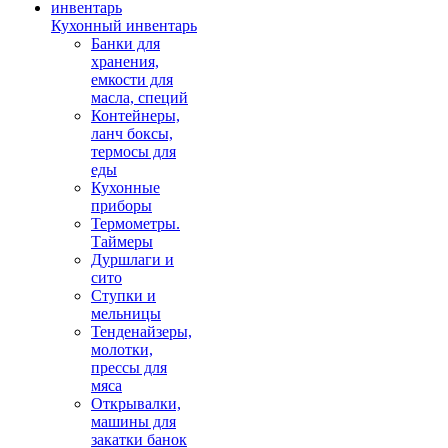
Кухонный инвентарь
Банки для
хранения,
емкости для
масла, специй
Контейнеры,
ланч боксы,
термосы для
еды
Кухонные
приборы
Термометры.
Таймеры
Дуршлаги и
сито
Ступки и
мельницы
Тенденайзеры,
молотки,
прессы для
мяса
Открывалки,
машины для
закатки банок