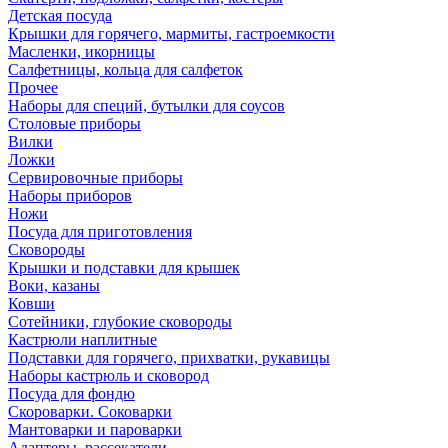
Детская посуда
Крышки для горячего, мармиты, гастроемкости
Масленки, икорницы
Салфетницы, кольца для салфеток
Прочее
Наборы для специй, бутылки для соусов
Столовые приборы
Вилки
Ложки
Сервировочные приборы
Наборы приборов
Ножи
Посуда для приготовления
Сковороды
Крышки и подставки для крышек
Воки, казаны
Ковши
Сотейники, глубокие сковороды
Кастрюли наплитные
Подставки для горячего, прихватки, рукавицы
Наборы кастрюль и сковород
Посуда для фондю
Скороварки. Соковарки
Мантоварки и пароварки
Адаптеры, рассекатели