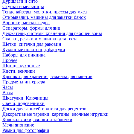
Дуршлаги и сито
Ступки и мельницы
Тенденайзеры, молотки, прессы для мяса
Открывалки, машины для закатки банок
Воронки, миски, ведра
Сепараторы, формы для яиц
Держатели, системы хранения для рабочей зоны
Скалки, резаки и машинки для теста
Щетки, ситечки для раковин
Кухонные полотенца, фартуки
Наборы для пикника
Прочее
Щипцы кухонные
Кисти, венчики
Крышки для хранения, зажимы для пакетов
Предметы интерьера
Часы
Вазы
Шкатулки. Ключницы
Свечи, подсвечники
Доски для записей и книги для рецептов
Декоративные тарелки, картины, елочные игрушки
Колокольчики, звонки и таблички
Мечи японские
Рамки для фотографии