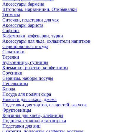
Аксессуары бармена
Штопоры. Нарзанники. Открывалки
Термосы
Ситечки, подставки для чая
Аксессуары бариста
Сифоны
Кофемолки, кофеварки, турки
Аксессуары для льда, охладители напитков
Сервировочная посуда
Салатники
Тарелки
Бульонницы, супницы
Креманки, розетки, конфетницы
Соусники
Сервизы, наборы посуды
Пепельницы
Блюда
Посуда для подачи сыра
Емкости для сахара, джема
Подставки для тортов, сладостей, закусок
Фруктовницы
Корзины для хлеба, хлебницы
Подносы, столики для завтрака
Подставки для яиц
Скатерти, подложки, салфетки, костеры