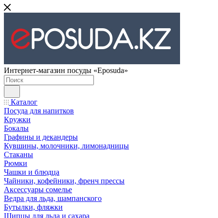
Интернет-магазин посуды «Eposuda»
Каталог
Посуда для напитков
Кружки
Бокалы
Графины и декандеры
Кувшины, молочники, лимонадницы
Стаканы
Рюмки
Чашки и блюдца
Чайники, кофейники, френч прессы
Аксессуары сомелье
Ведра для льда, шампанского
Бутылки, фляжки
Щипцы для льда и сахара