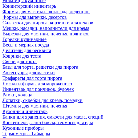
Ножницы кухонные
Кондитерский инвентарь
Формы для мастики, шоколада, леденцов
Формы для выпечки, десертов
Салфетки для пирога, корзинки для кексов
Мешки, насадки, наполнители для крема
Вырезки для мастики, печенья, пряников
Горелки кулинарные
Весы и мерная посуда
Делители для бесквита
Коврики для теста
Свечи для торта
Базы для торта, решетки для пирога
Аксессуары для мастики
Трафареты для торта пирога
Ложки и формы для мороженого
Инвентарь для пончиков, булочек
Рамки, кольца
Лопатки, скребки для крема, помадки
Штампы для мастики, печенья
Кухонный инвентарь
Банки для хранения, емкости для масла, специй
Контейнеры, ланч боксы, термосы для еды
Кухонные приборы
Термометры. Таймеры