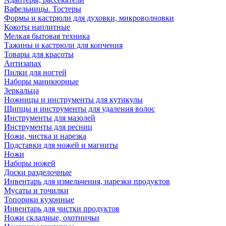
Вафельницы. Тостеры
Формы и кастрюли для духовки, микроволновки
Кокоты наплитные
Мелкая бытовая техника
Тажины и кастрюли для копчения
Товары для красоты
Антизапах
Пилки для ногтей
Наборы маникюрные
Зеркальца
Ножницы и инструменты для кутикулы
Щипцы и инструменты для удаления волос
Инструменты для мазолей
Инструменты для ресниц
Ножи, чистка и нарезка
Подставки для ножей и магниты
Ножи
Наборы ножей
Доски разделочные
Инвентарь для измельчения, нарезки продуктов
Мусаты и точилки
Топорики кухонные
Инвентарь для чистки продуктов
Ножи складные, охотничьи