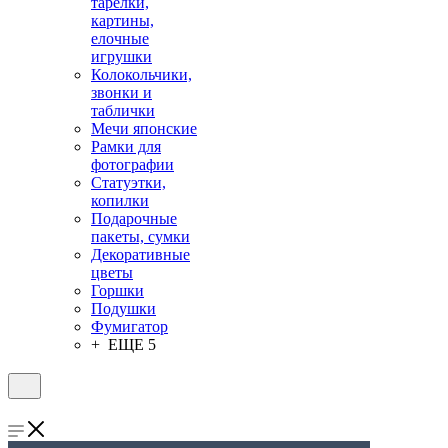
тарелки,
картины,
елочные
игрушки
Колокольчики,
звонки и
таблички
Мечи японские
Рамки для
фотографии
Статуэтки,
копилки
Подарочные
пакеты, сумки
Декоративные
цветы
Горшки
Подушки
Фумигатор
+ ЕЩЕ 5