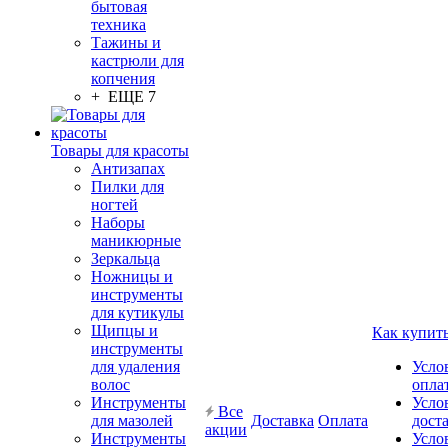
бытовая
техника
Тажины и
кастрюли для
копчения
+ ЕЩЕ 7
Товары для красоты
Антизапах
Пилки для
ногтей
Наборы
маникюрные
Зеркальца
Ножницы и
инструменты
для кутикулы
Щипцы и
Как купит
инструменты
для удаления
Усло
волос
опла
Инструменты
Усло
Все
для мазолей
Доставка
Оплата
дост
акции
Инструменты
Усло