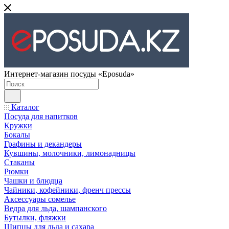
Интернет-магазин посуды «Eposuda»
Каталог
Посуда для напитков
Кружки
Бокалы
Графины и декандеры
Кувшины, молочники, лимонадницы
Стаканы
Рюмки
Чашки и блюдца
Чайники, кофейники, френч прессы
Аксессуары сомелье
Ведра для льда, шампанского
Бутылки, фляжки
Щипцы для льда и сахара