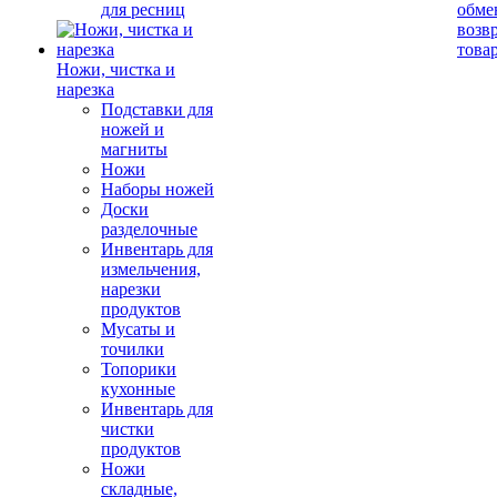
для ресниц
обме
возв
това
Ножи, чистка и
нарезка
Подставки для
ножей и
магниты
Ножи
Наборы ножей
Доски
разделочные
Инвентарь для
измельчения,
нарезки
продуктов
Мусаты и
точилки
Топорики
кухонные
Инвентарь для
чистки
продуктов
Ножи
складные,