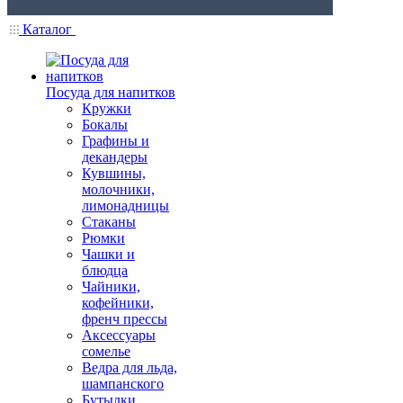
Каталог
Посуда для напитков
Кружки
Бокалы
Графины и
декандеры
Кувшины,
молочники,
лимонадницы
Стаканы
Рюмки
Чашки и
блюдца
Чайники,
кофейники,
френч прессы
Аксессуары
сомелье
Ведра для льда,
шампанского
Бутылки,