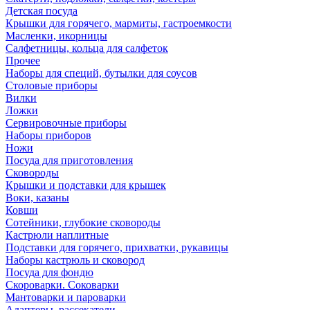
Детская посуда
Крышки для горячего, мармиты, гастроемкости
Масленки, икорницы
Салфетницы, кольца для салфеток
Прочее
Наборы для специй, бутылки для соусов
Столовые приборы
Вилки
Ложки
Сервировочные приборы
Наборы приборов
Ножи
Посуда для приготовления
Сковороды
Крышки и подставки для крышек
Воки, казаны
Ковши
Сотейники, глубокие сковороды
Кастрюли наплитные
Подставки для горячего, прихватки, рукавицы
Наборы кастрюль и сковород
Посуда для фондю
Скороварки. Соковарки
Мантоварки и пароварки
Адаптеры, рассекатели