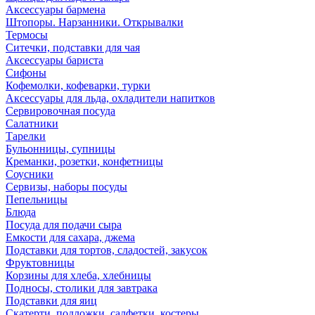
Аксессуары бармена
Штопоры. Нарзанники. Открывалки
Термосы
Ситечки, подставки для чая
Аксессуары бариста
Сифоны
Кофемолки, кофеварки, турки
Аксессуары для льда, охладители напитков
Сервировочная посуда
Салатники
Тарелки
Бульонницы, супницы
Креманки, розетки, конфетницы
Соусники
Сервизы, наборы посуды
Пепельницы
Блюда
Посуда для подачи сыра
Емкости для сахара, джема
Подставки для тортов, сладостей, закусок
Фруктовницы
Корзины для хлеба, хлебницы
Подносы, столики для завтрака
Подставки для яиц
Скатерти, подложки, салфетки, костеры