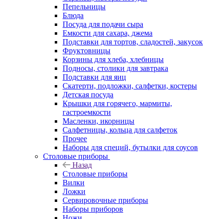
Пепельницы
Блюда
Посуда для подачи сыра
Емкости для сахара, джема
Подставки для тортов, сладостей, закусок
Фруктовницы
Корзины для хлеба, хлебницы
Подносы, столики для завтрака
Подставки для яиц
Скатерти, подложки, салфетки, костеры
Детская посуда
Крышки для горячего, мармиты,
гастроемкости
Масленки, икорницы
Салфетницы, кольца для салфеток
Прочее
Наборы для специй, бутылки для соусов
Столовые приборы
Назад
Столовые приборы
Вилки
Ложки
Сервировочные приборы
Наборы приборов
Ножи