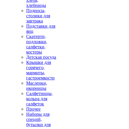
хлеба,
хлебницы
Подносы,
столики для
завтрака
Подставки для
яиц
Скатерти,
подложки,
салфетки,
костеры
Детская посуда
Крышки для
горячего,
мармиты,
гастроемкости
Масленки,
икорницы
Салфетницы,
кольца для
салфеток
Прочее
Наборы для
специй,
бутылки для