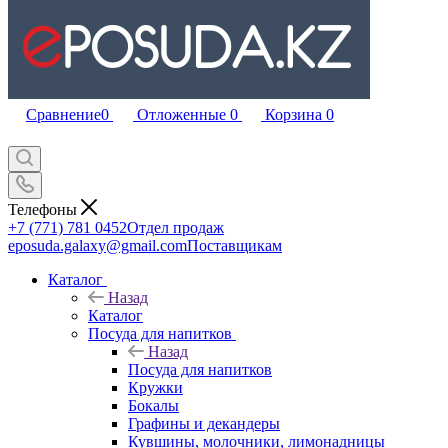
Сравнение
0
Отложенные
0
Корзина
0
Телефоны
+7 (771) 781 0452
Отдел продаж
eposuda.galaxy@gmail.com
Поставщикам
Каталог
Назад
Каталог
Посуда для напитков
Назад
Посуда для напитков
Кружки
Бокалы
Графины и декандеры
Кувшины, молочники, лимонадницы