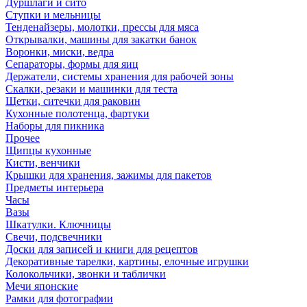
Дуршлаги и сито
Ступки и мельницы
Тенденайзеры, молотки, прессы для мяса
Открывалки, машины для закатки банок
Воронки, миски, ведра
Сепараторы, формы для яиц
Держатели, системы хранения для рабочей зоны
Скалки, резаки и машинки для теста
Щетки, ситечки для раковин
Кухонные полотенца, фартуки
Наборы для пикника
Прочее
Щипцы кухонные
Кисти, венчики
Крышки для хранения, зажимы для пакетов
Предметы интерьера
Часы
Вазы
Шкатулки. Ключницы
Свечи, подсвечники
Доски для записей и книги для рецептов
Декоративные тарелки, картины, елочные игрушки
Колокольчики, звонки и таблички
Мечи японские
Рамки для фотографии