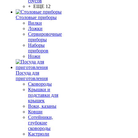
соусов
+ ЕЩЕ 12
Столовые приборы
Вилки
Ложки
Сервировочные
приборы
Наборы
приборов
Ножи
Посуда для
приготовления
Сковороды
Крышки и
подставки для
крышек
Воки, казаны
Ковши
Сотейники,
глубокие
сковороды
Кастрюли