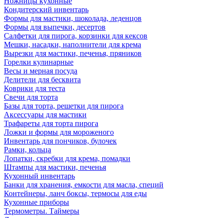
Ножницы кухонные
Кондитерский инвентарь
Формы для мастики, шоколада, леденцов
Формы для выпечки, десертов
Салфетки для пирога, корзинки для кексов
Мешки, насадки, наполнители для крема
Вырезки для мастики, печенья, пряников
Горелки кулинарные
Весы и мерная посуда
Делители для бесквита
Коврики для теста
Свечи для торта
Базы для торта, решетки для пирога
Аксессуары для мастики
Трафареты для торта пирога
Ложки и формы для мороженого
Инвентарь для пончиков, булочек
Рамки, кольца
Лопатки, скребки для крема, помадки
Штампы для мастики, печенья
Кухонный инвентарь
Банки для хранения, емкости для масла, специй
Контейнеры, ланч боксы, термосы для еды
Кухонные приборы
Термометры. Таймеры