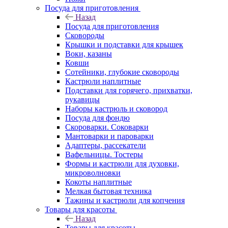
Посуда для приготовления
Назад
Посуда для приготовления
Сковороды
Крышки и подставки для крышек
Воки, казаны
Ковши
Сотейники, глубокие сковороды
Кастрюли наплитные
Подставки для горячего, прихватки,
рукавицы
Наборы кастрюль и сковород
Посуда для фондю
Скороварки. Соковарки
Мантоварки и пароварки
Адаптеры, рассекатели
Вафельницы. Тостеры
Формы и кастрюли для духовки,
микроволновки
Кокоты наплитные
Мелкая бытовая техника
Тажины и кастрюли для копчения
Товары для красоты
Назад
Товары для красоты