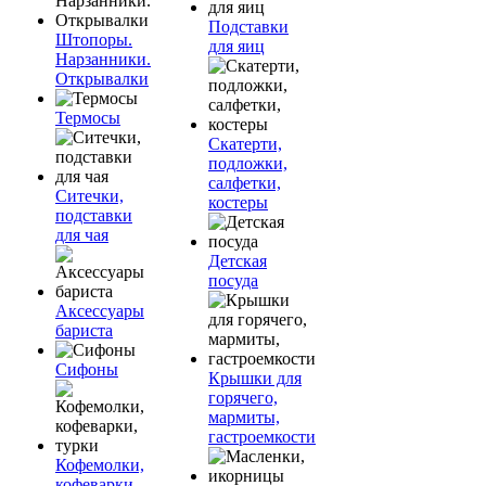
Подставки
Штопоры.
для яиц
Нарзанники.
Открывалки
Термосы
Скатерти,
подложки,
салфетки,
Ситечки,
костеры
подставки
для чая
Детская
посуда
Аксессуары
бариста
Сифоны
Крышки для
горячего,
мармиты,
гастроемкости
Кофемолки,
кофеварки,