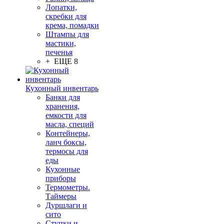
Лопатки,
скребки для
крема, помадки
Штампы для
мастики,
печенья
+ ЕЩЕ 8
Кухонный инвентарь
Банки для
хранения,
емкости для
масла, специй
Контейнеры,
ланч боксы,
термосы для
еды
Кухонные
приборы
Термометры.
Таймеры
Дуршлаги и
сито
Ступки и