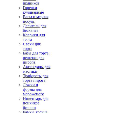
пряников
Горелки
кулинарные
Весы и мерная
посуда
Делители для
бесквита
Коврики для
теста
Свечи для
торта
Базы для торта,
решетки для
пирога
Аксессуары для
мастики
Трафареты для
торта пирога
Ложки и
формы для
мороженого
Инвентарь для
пончиков,
булочек
Рамки, кольца