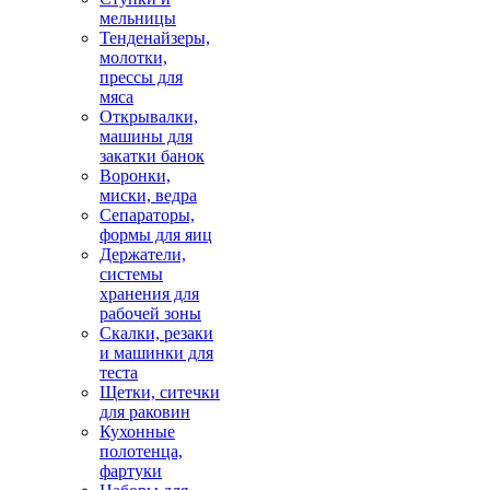
мельницы
Тенденайзеры,
молотки,
прессы для
мяса
Открывалки,
машины для
закатки банок
Воронки,
миски, ведра
Сепараторы,
формы для яиц
Держатели,
системы
хранения для
рабочей зоны
Скалки, резаки
и машинки для
теста
Щетки, ситечки
для раковин
Кухонные
полотенца,
фартуки