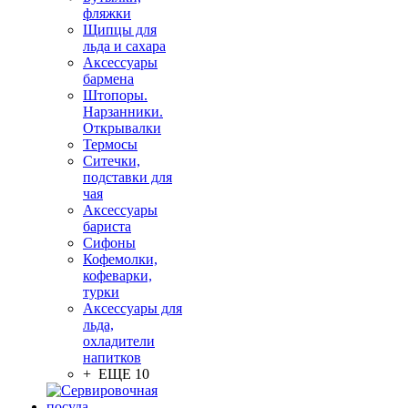
фляжки
Щипцы для
льда и сахара
Аксессуары
бармена
Штопоры.
Нарзанники.
Открывалки
Термосы
Ситечки,
подставки для
чая
Аксессуары
бариста
Сифоны
Кофемолки,
кофеварки,
турки
Аксессуары для
льда,
охладители
напитков
+ ЕЩЕ 10