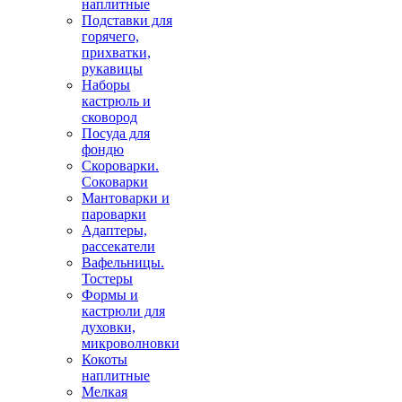
наплитные
Подставки для
горячего,
прихватки,
рукавицы
Наборы
кастрюль и
сковород
Посуда для
фондю
Скороварки.
Соковарки
Мантоварки и
пароварки
Адаптеры,
рассекатели
Вафельницы.
Тостеры
Формы и
кастрюли для
духовки,
микроволновки
Кокоты
наплитные
Мелкая