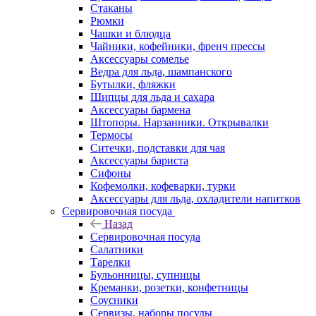
Стаканы
Рюмки
Чашки и блюдца
Чайники, кофейники, френч прессы
Аксессуары сомелье
Ведра для льда, шампанского
Бутылки, фляжки
Щипцы для льда и сахара
Аксессуары бармена
Штопоры. Нарзанники. Открывалки
Термосы
Ситечки, подставки для чая
Аксессуары бариста
Сифоны
Кофемолки, кофеварки, турки
Аксессуары для льда, охладители напитков
Сервировочная посуда
Назад
Сервировочная посуда
Салатники
Тарелки
Бульонницы, супницы
Креманки, розетки, конфетницы
Соусники
Сервизы, наборы посуды