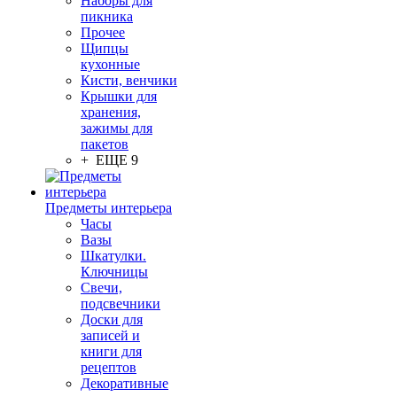
Наборы для
пикника
Прочее
Щипцы
кухонные
Кисти, венчики
Крышки для
хранения,
зажимы для
пакетов
+ ЕЩЕ 9
Предметы интерьера
Часы
Вазы
Шкатулки.
Ключницы
Свечи,
подсвечники
Доски для
записей и
книги для
рецептов
Декоративные