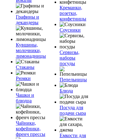
Бокалы
Креманки,
розетки,
Графины и
конфетницы
декандеры
Соусники
Кувшины,
молочники,
Сервизы,
лимонадницы
наборы
посуды
Стаканы
Рюмки
Пепельницы
Блюда
Чашки и
блюдца
Посуда для
подачи сыра
Чайники,
кофейники,
френч прессы
Емкости для