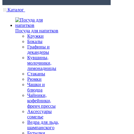
Каталог
Посуда для напитков
Кружки
Бокалы
Графины и
декандеры
Кувшины,
молочники,
лимонадницы
Стаканы
Рюмки
Чашки и
блюдца
Чайники,
кофейники,
френч прессы
Аксессуары
сомелье
Ведра для льда,
шампанского
Бутылки,