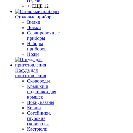
соусов
+ ЕЩЕ 12
Столовые приборы
Вилки
Ложки
Сервировочные
приборы
Наборы
приборов
Ножи
Посуда для
приготовления
Сковороды
Крышки и
подставки для
крышек
Воки, казаны
Ковши
Сотейники,
глубокие
сковороды
Кастрюли