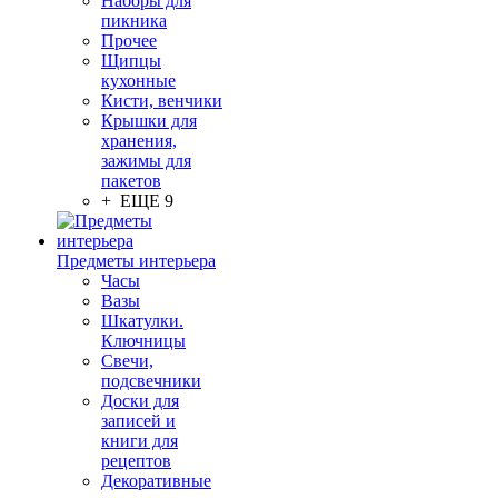
Наборы для
пикника
Прочее
Щипцы
кухонные
Кисти, венчики
Крышки для
хранения,
зажимы для
пакетов
+ ЕЩЕ 9
Предметы интерьера
Часы
Вазы
Шкатулки.
Ключницы
Свечи,
подсвечники
Доски для
записей и
книги для
рецептов
Декоративные