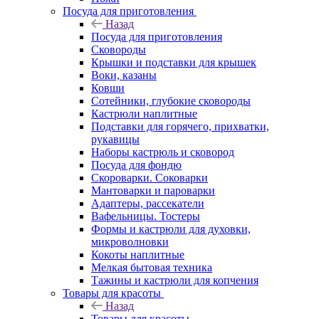
Посуда для приготовления
Назад
Посуда для приготовления
Сковороды
Крышки и подставки для крышек
Воки, казаны
Ковши
Сотейники, глубокие сковороды
Кастрюли наплитные
Подставки для горячего, прихватки,
рукавицы
Наборы кастрюль и сковород
Посуда для фондю
Скороварки. Соковарки
Мантоварки и пароварки
Адаптеры, рассекатели
Вафельницы. Тостеры
Формы и кастрюли для духовки,
микроволновки
Кокоты наплитные
Мелкая бытовая техника
Тажины и кастрюли для копчения
Товары для красоты
Назад
Товары для красоты