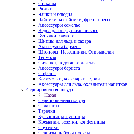
Стаканы
Рюмки
Чашки и блюдца
Чайники, кофейники, френч прессы
Аксессуары сомелье
Ведра для льда, шампанского
Бутылки, фляжки
Щипцы для льда и сахара
Аксессуары бармена
Штопоры. Нарзанники. Открывалки
Термосы
Ситечки, подставки для чая
Аксессуары бариста
Сифоны
Кофемолки, кофеварки, турки
Аксессуары для льда, охладители напитков
Сервировочная посуда
Назад
Сервировочная посуда
Салатники
Тарелки
Бульонницы, супницы
Креманки, розетки, конфетницы
Соусники
Сервизы, наборы посуды