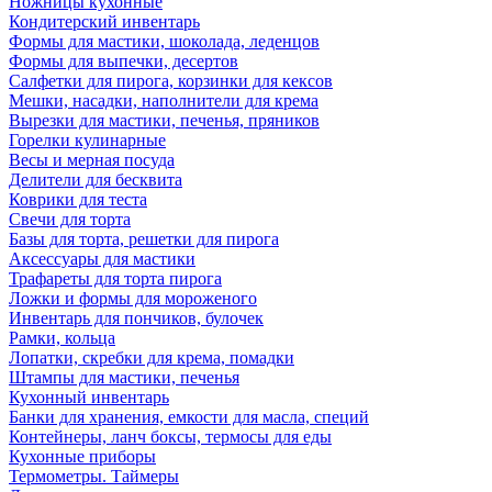
Ножницы кухонные
Кондитерский инвентарь
Формы для мастики, шоколада, леденцов
Формы для выпечки, десертов
Салфетки для пирога, корзинки для кексов
Мешки, насадки, наполнители для крема
Вырезки для мастики, печенья, пряников
Горелки кулинарные
Весы и мерная посуда
Делители для бесквита
Коврики для теста
Свечи для торта
Базы для торта, решетки для пирога
Аксессуары для мастики
Трафареты для торта пирога
Ложки и формы для мороженого
Инвентарь для пончиков, булочек
Рамки, кольца
Лопатки, скребки для крема, помадки
Штампы для мастики, печенья
Кухонный инвентарь
Банки для хранения, емкости для масла, специй
Контейнеры, ланч боксы, термосы для еды
Кухонные приборы
Термометры. Таймеры