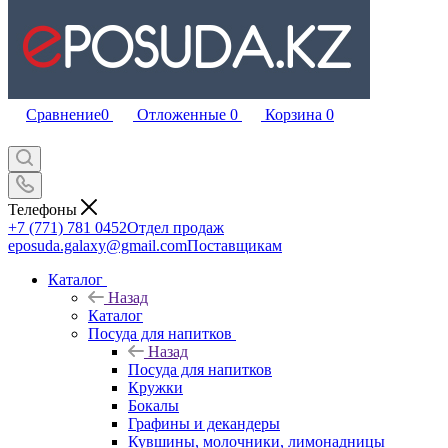
Сравнение
0
Отложенные
0
Корзина
0
Телефоны
+7 (771) 781 0452
Отдел продаж
eposuda.galaxy@gmail.com
Поставщикам
Каталог
Назад
Каталог
Посуда для напитков
Назад
Посуда для напитков
Кружки
Бокалы
Графины и декандеры
Кувшины, молочники, лимонадницы