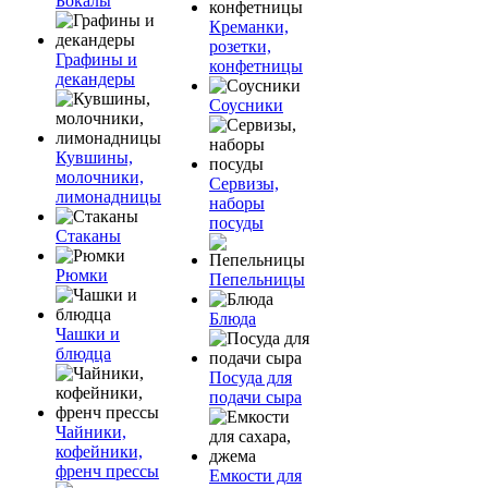
Бокалы
Креманки,
розетки,
Графины и
конфетницы
декандеры
Соусники
Кувшины,
молочники,
Сервизы,
лимонадницы
наборы
посуды
Стаканы
Рюмки
Пепельницы
Блюда
Чашки и
блюдца
Посуда для
подачи сыра
Чайники,
кофейники,
френч прессы
Емкости для