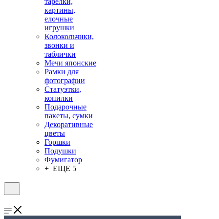
тарелки,
картины,
елочные
игрушки
Колокольчики,
звонки и
таблички
Мечи японские
Рамки для
фотографии
Статуэтки,
копилки
Подарочные
пакеты, сумки
Декоративные
цветы
Горшки
Подушки
Фумигатор
+ ЕЩЕ 5