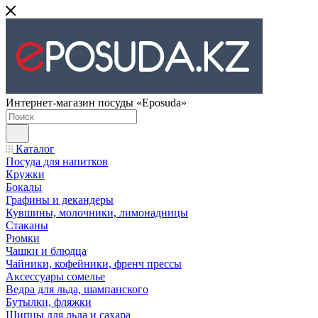
Интернет-магазин посуды «Eposuda»
Каталог
Посуда для напитков
Кружки
Бокалы
Графины и декандеры
Кувшины, молочники, лимонадницы
Стаканы
Рюмки
Чашки и блюдца
Чайники, кофейники, френч прессы
Аксессуары сомелье
Ведра для льда, шампанского
Бутылки, фляжки
Щипцы для льда и сахара