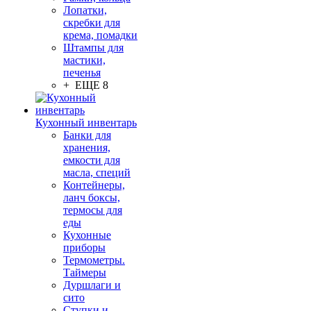
Лопатки,
скребки для
крема, помадки
Штампы для
мастики,
печенья
+ ЕЩЕ 8
Кухонный инвентарь
Банки для
хранения,
емкости для
масла, специй
Контейнеры,
ланч боксы,
термосы для
еды
Кухонные
приборы
Термометры.
Таймеры
Дуршлаги и
сито
Ступки и