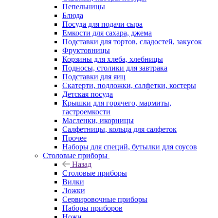
Пепельницы
Блюда
Посуда для подачи сыра
Емкости для сахара, джема
Подставки для тортов, сладостей, закусок
Фруктовницы
Корзины для хлеба, хлебницы
Подносы, столики для завтрака
Подставки для яиц
Скатерти, подложки, салфетки, костеры
Детская посуда
Крышки для горячего, мармиты,
гастроемкости
Масленки, икорницы
Салфетницы, кольца для салфеток
Прочее
Наборы для специй, бутылки для соусов
Столовые приборы
Назад
Столовые приборы
Вилки
Ложки
Сервировочные приборы
Наборы приборов
Ножи