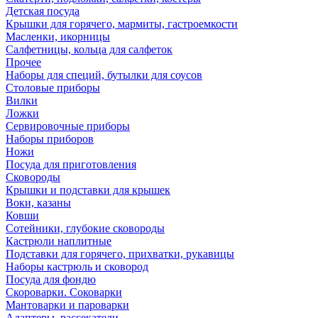
Детская посуда
Крышки для горячего, мармиты, гастроемкости
Масленки, икорницы
Салфетницы, кольца для салфеток
Прочее
Наборы для специй, бутылки для соусов
Столовые приборы
Вилки
Ложки
Сервировочные приборы
Наборы приборов
Ножи
Посуда для приготовления
Сковороды
Крышки и подставки для крышек
Воки, казаны
Ковши
Сотейники, глубокие сковороды
Кастрюли наплитные
Подставки для горячего, прихватки, рукавицы
Наборы кастрюль и сковород
Посуда для фондю
Скороварки. Соковарки
Мантоварки и пароварки
Адаптеры, рассекатели