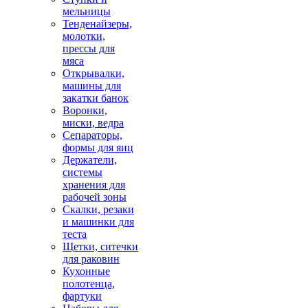
мельницы
Тенденайзеры,
молотки,
прессы для
мяса
Открывалки,
машины для
закатки банок
Воронки,
миски, ведра
Сепараторы,
формы для яиц
Держатели,
системы
хранения для
рабочей зоны
Скалки, резаки
и машинки для
теста
Щетки, ситечки
для раковин
Кухонные
полотенца,
фартуки