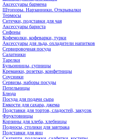
Аксессуары бармена
Штопоры. Нарзанники. Открывалки
Термосы
Ситечки, подставки для чая
Аксессуары бариста
Сифоны
Кофемолки, кофеварки, турки
Аксессуары для льда, охладители напитков
Сервировочная посуда
Салатники
Тарелки
Бульонницы, супницы
Креманки, розетки, конфетницы
Соусники
Сервизы, наборы посуды
Пепельницы
Блюда
Посуда для подачи сыра
Емкости для сахара, джема
Подставки для тортов, сладостей, закусок
Фруктовницы
Корзины для хлеба, хлебницы
Подносы, столики для завтрака
Подставки для яиц
Скатерти, подложки, салфетки, костеры