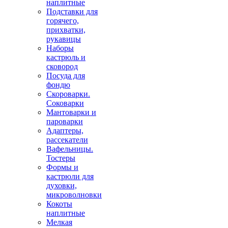
наплитные
Подставки для
горячего,
прихватки,
рукавицы
Наборы
кастрюль и
сковород
Посуда для
фондю
Скороварки.
Соковарки
Мантоварки и
пароварки
Адаптеры,
рассекатели
Вафельницы.
Тостеры
Формы и
кастрюли для
духовки,
микроволновки
Кокоты
наплитные
Мелкая