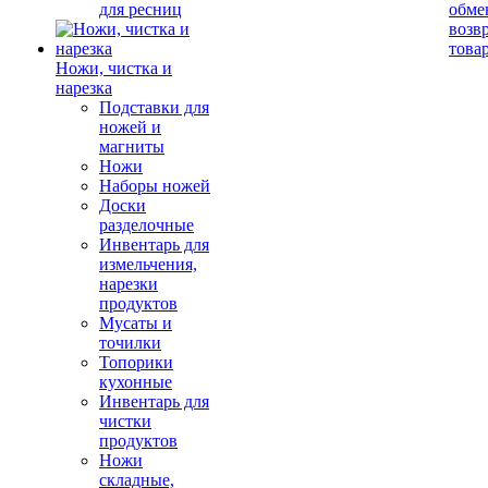
для ресниц
обме
возв
това
Ножи, чистка и
нарезка
Подставки для
ножей и
магниты
Ножи
Наборы ножей
Доски
разделочные
Инвентарь для
измельчения,
нарезки
продуктов
Мусаты и
точилки
Топорики
кухонные
Инвентарь для
чистки
продуктов
Ножи
складные,