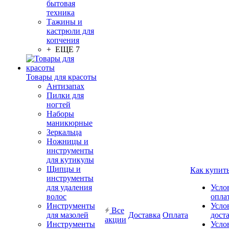
бытовая
техника
Тажины и
кастрюли для
копчения
+ ЕЩЕ 7
Товары для красоты
Антизапах
Пилки для
ногтей
Наборы
маникюрные
Зеркальца
Ножницы и
инструменты
для кутикулы
Щипцы и
Как купит
инструменты
для удаления
Усло
волос
опла
Инструменты
Усло
Все
для мазолей
Доставка
Оплата
дост
акции
Инструменты
Усло