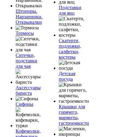
Подставки
Штопоры.
для яиц
Нарзанники.
Открывалки
Термосы
Скатерти,
подложки,
салфетки,
Ситечки,
костеры
подставки
для чая
Детская
посуда
Аксессуары
бариста
Сифоны
Крышки для
горячего,
мармиты,
гастроемкости
Кофемолки,
кофеварки,