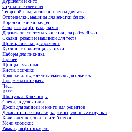
Дуршлаги и сито
Ступки и мельницы
Тенденайзеры, молотки, прессы для мяса
Открывалки, машины для закатки банок
Воронки, миски, ведра
Сепараторы, формы для яиц
Держатели, системы хранения для рабочей зоны
Скалки, резаки и машинки для теста
Щетки, ситечки для раковин
Кухонные полотенца, фартуки
Наборы для пикника
Прочее
Щипцы кухонные
Кисти, венчики
Крышки для хранения, зажимы для пакетов
Предметы интерьера
Часы
Вазы
Шкатулки. Ключницы
Свечи, подсвечники
Доски для записей и книги для рецептов
Декоративные тарелки, картины, елочные игрушки
Колокольчики, звонки и таблички
Мечи японские
Рамки для фотографии