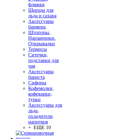
фляжки
Щипцы для
льда и сахара
Аксессуары
бармена
Штопоры.
Нарзанники.
Открывалки
Термосы
Ситечки,
подставки для
чая
Аксессуары
бариста
Сифоны
Кофемолки,
кофеварки,
турки
Аксессуары для
льда,
охладители
напитков
+ ЕЩЕ 10