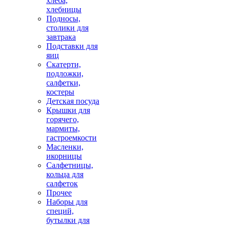
хлеба,
хлебницы
Подносы,
столики для
завтрака
Подставки для
яиц
Скатерти,
подложки,
салфетки,
костеры
Детская посуда
Крышки для
горячего,
мармиты,
гастроемкости
Масленки,
икорницы
Салфетницы,
кольца для
салфеток
Прочее
Наборы для
специй,
бутылки для