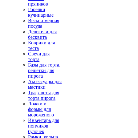
пряников
Горелки
кулинарные
Весы и мерная
посуда
Делители для
бесквита
Коврики для
теста
Свечи для
торта
Базы для торта,
решетки для
пирога
Аксессуары для
мастики
Трафареты для
торта пирога
Ложки и
формы для
мороженого
Инвентарь для
пончиков,
булочек
Рамки, кольца