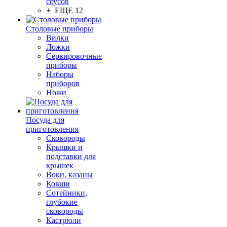
соусов
+ ЕЩЕ 12
Столовые приборы
Вилки
Ложки
Сервировочные
приборы
Наборы
приборов
Ножи
Посуда для
приготовления
Сковороды
Крышки и
подставки для
крышек
Воки, казаны
Ковши
Сотейники,
глубокие
сковороды
Кастрюли