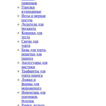
пряников
Горелки
кулинарные
Весы и мерная
посуда
Делители для
бесквита
Коврики для
теста
Свечи для
торта
Базы для торта,
решетки для
пирога
Аксессуары для
мастики
Трафареты для
торта пирога
Ложки и
формы для
мороженого
Инвентарь для
пончиков,
булочек
Рамки, кольца