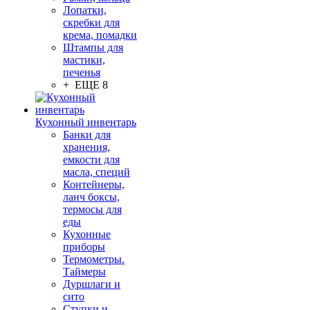
Лопатки,
скребки для
крема, помадки
Штампы для
мастики,
печенья
+ ЕЩЕ 8
Кухонный инвентарь
Банки для
хранения,
емкости для
масла, специй
Контейнеры,
ланч боксы,
термосы для
еды
Кухонные
приборы
Термометры.
Таймеры
Дуршлаги и
сито
Ступки и