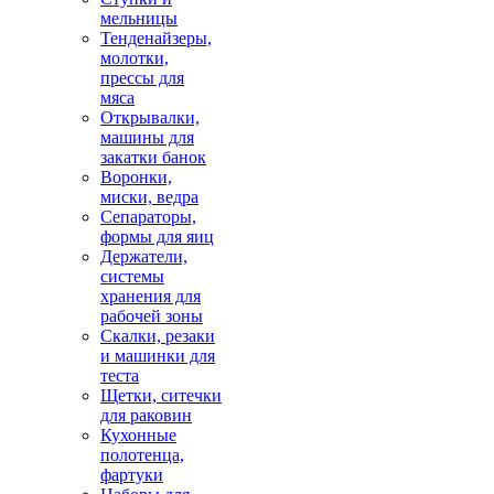
мельницы
Тенденайзеры,
молотки,
прессы для
мяса
Открывалки,
машины для
закатки банок
Воронки,
миски, ведра
Сепараторы,
формы для яиц
Держатели,
системы
хранения для
рабочей зоны
Скалки, резаки
и машинки для
теста
Щетки, ситечки
для раковин
Кухонные
полотенца,
фартуки