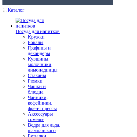
Каталог
Посуда для напитков
Кружки
Бокалы
Графины и
декандеры
Кувшины,
молочники,
лимонадницы
Стаканы
Рюмки
Чашки и
блюдца
Чайники,
кофейники,
френч прессы
Аксессуары
сомелье
Ведра для льда,
шампанского
Бутылки,