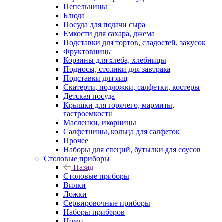
Пепельницы
Блюда
Посуда для подачи сыра
Емкости для сахара, джема
Подставки для тортов, сладостей, закусок
Фруктовницы
Корзины для хлеба, хлебницы
Подносы, столики для завтрака
Подставки для яиц
Скатерти, подложки, салфетки, костеры
Детская посуда
Крышки для горячего, мармиты,
гастроемкости
Масленки, икорницы
Салфетницы, кольца для салфеток
Прочее
Наборы для специй, бутылки для соусов
Столовые приборы
Назад
Столовые приборы
Вилки
Ложки
Сервировочные приборы
Наборы приборов
Ножи