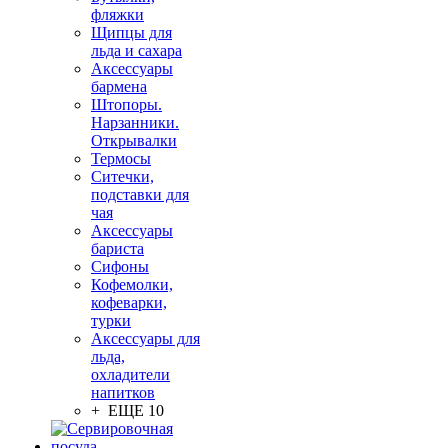
фляжки
Щипцы для
льда и сахара
Аксессуары
бармена
Штопоры.
Нарзанники.
Открывалки
Термосы
Ситечки,
подставки для
чая
Аксессуары
бариста
Сифоны
Кофемолки,
кофеварки,
турки
Аксессуары для
льда,
охладители
напитков
+ ЕЩЕ 10