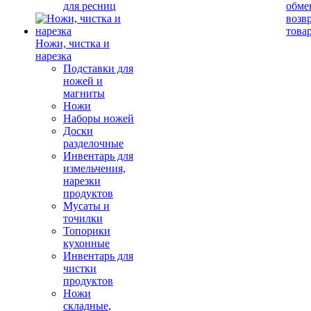
для ресниц
обме
возв
това
Ножи, чистка и
нарезка
Подставки для
ножей и
магниты
Ножи
Наборы ножей
Доски
разделочные
Инвентарь для
измельчения,
нарезки
продуктов
Мусаты и
точилки
Топорики
кухонные
Инвентарь для
чистки
продуктов
Ножи
складные,