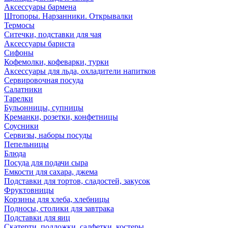
Аксессуары бармена
Штопоры. Нарзанники. Открывалки
Термосы
Ситечки, подставки для чая
Аксессуары бариста
Сифоны
Кофемолки, кофеварки, турки
Аксессуары для льда, охладители напитков
Сервировочная посуда
Салатники
Тарелки
Бульонницы, супницы
Креманки, розетки, конфетницы
Соусники
Сервизы, наборы посуды
Пепельницы
Блюда
Посуда для подачи сыра
Емкости для сахара, джема
Подставки для тортов, сладостей, закусок
Фруктовницы
Корзины для хлеба, хлебницы
Подносы, столики для завтрака
Подставки для яиц
Скатерти, подложки, салфетки, костеры