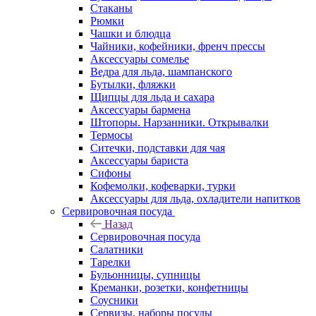
Стаканы
Рюмки
Чашки и блюдца
Чайники, кофейники, френч прессы
Аксессуары сомелье
Ведра для льда, шампанского
Бутылки, фляжки
Щипцы для льда и сахара
Аксессуары бармена
Штопоры. Нарзанники. Открывалки
Термосы
Ситечки, подставки для чая
Аксессуары бариста
Сифоны
Кофемолки, кофеварки, турки
Аксессуары для льда, охладители напитков
Сервировочная посуда
Назад
Сервировочная посуда
Салатники
Тарелки
Бульонницы, супницы
Креманки, розетки, конфетницы
Соусники
Сервизы, наборы посуды