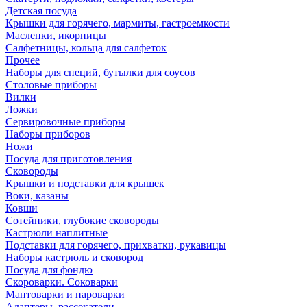
Детская посуда
Крышки для горячего, мармиты, гастроемкости
Масленки, икорницы
Салфетницы, кольца для салфеток
Прочее
Наборы для специй, бутылки для соусов
Столовые приборы
Вилки
Ложки
Сервировочные приборы
Наборы приборов
Ножи
Посуда для приготовления
Сковороды
Крышки и подставки для крышек
Воки, казаны
Ковши
Сотейники, глубокие сковороды
Кастрюли наплитные
Подставки для горячего, прихватки, рукавицы
Наборы кастрюль и сковород
Посуда для фондю
Скороварки. Соковарки
Мантоварки и пароварки
Адаптеры, рассекатели