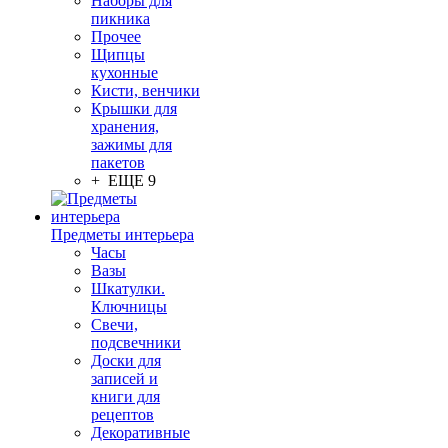
Наборы для
пикника
Прочее
Щипцы
кухонные
Кисти, венчики
Крышки для
хранения,
зажимы для
пакетов
+ ЕЩЕ 9
Предметы интерьера
Часы
Вазы
Шкатулки.
Ключницы
Свечи,
подсвечники
Доски для
записей и
книги для
рецептов
Декоративные