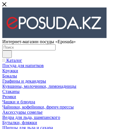
Интернет-магазин посуды «Eposuda»
Каталог
Посуда для напитков
Кружки
Бокалы
Графины и декандеры
Кувшины, молочники, лимонадницы
Стаканы
Рюмки
Чашки и блюдца
Чайники, кофейники, френч прессы
Аксессуары сомелье
Ведра для льда, шампанского
Бутылки, фляжки
Щипцы для льда и сахара