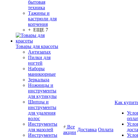
бытовая
техника
Тажины и
кастрюли для
копчения
+ ЕЩЕ 7
Товары для красоты
Антизапах
Пилки для
ногтей
Наборы
маникюрные
Зеркальца
Ножницы и
инструменты
для кутикулы
Щипцы и
Как купит
инструменты
для удаления
Усло
волос
опла
Инструменты
Усло
Все
для мазолей
Доставка
Оплата
дост
акции
Инструменты
Усло