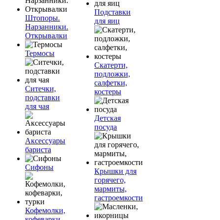
Подставки
Штопоры.
для яиц
Нарзанники.
Открывалки
Термосы
Скатерти,
подложки,
салфетки,
Ситечки,
костеры
подставки
для чая
Детская
посуда
Аксессуары
бариста
Сифоны
Крышки для
горячего,
мармиты,
гастроемкости
Кофемолки,
кофеварки,