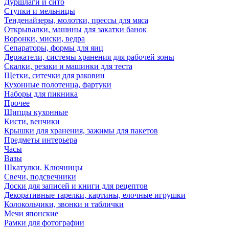
Дуршлаги и сито
Ступки и мельницы
Тенденайзеры, молотки, прессы для мяса
Открывалки, машины для закатки банок
Воронки, миски, ведра
Сепараторы, формы для яиц
Держатели, системы хранения для рабочей зоны
Скалки, резаки и машинки для теста
Щетки, ситечки для раковин
Кухонные полотенца, фартуки
Наборы для пикника
Прочее
Щипцы кухонные
Кисти, венчики
Крышки для хранения, зажимы для пакетов
Предметы интерьера
Часы
Вазы
Шкатулки. Ключницы
Свечи, подсвечники
Доски для записей и книги для рецептов
Декоративные тарелки, картины, елочные игрушки
Колокольчики, звонки и таблички
Мечи японские
Рамки для фотографии