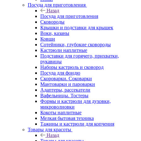
Посуда для приготовления
Назад
Посуда для приготовления
Сковороды
Крышки и подставки для крышек
Воки, казаны
Ковши
Сотейники, глубокие сковороды
Кастрюли наплитные
Подставки для горячего, прихватки,
рукавицы
Наборы кастрюль и сковород
Посуда для фондю
Скороварки. Соковарки
Мантоварки и пароварки
Адаптеры, рассекатели
Вафельницы. Тостеры
Формы и кастрюли для духовки,
микроволновки
Кокоты наплитные
Мелкая бытовая техника
Тажины и кастрюли для копчения
Товары для красоты
Назад
Товары для красоты