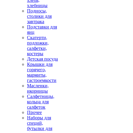
хлеба,
хлебницы
Подносы,
столики для
завтрака
Подставки для
яиц
Скатерти,
подложки,
салфетки,
костеры
Детская посуда
Крышки для
горячего,
мармиты,
гастроемкости
Масленки,
икорницы
Салфетницы,
кольца для
салфеток
Прочее
Наборы для
специй,
бутылки для