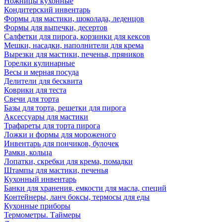
Ножницы кухонные
Кондитерский инвентарь
Формы для мастики, шоколада, леденцов
Формы для выпечки, десертов
Салфетки для пирога, корзинки для кексов
Мешки, насадки, наполнители для крема
Вырезки для мастики, печенья, пряников
Горелки кулинарные
Весы и мерная посуда
Делители для бесквита
Коврики для теста
Свечи для торта
Базы для торта, решетки для пирога
Аксессуары для мастики
Трафареты для торта пирога
Ложки и формы для мороженого
Инвентарь для пончиков, булочек
Рамки, кольца
Лопатки, скребки для крема, помадки
Штампы для мастики, печенья
Кухонный инвентарь
Банки для хранения, емкости для масла, специй
Контейнеры, ланч боксы, термосы для еды
Кухонные приборы
Термометры. Таймеры