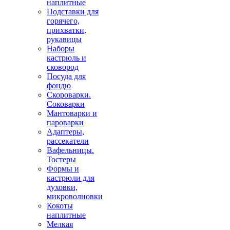
наплитные
Подставки для
горячего,
прихватки,
рукавицы
Наборы
кастрюль и
сковород
Посуда для
фондю
Скороварки.
Соковарки
Мантоварки и
пароварки
Адаптеры,
рассекатели
Вафельницы.
Тостеры
Формы и
кастрюли для
духовки,
микроволновки
Кокоты
наплитные
Мелкая