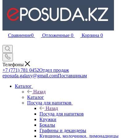
Сравнение
0
Отложенные
0
Корзина
0
Телефоны
+7 (771) 781 0452
Отдел продаж
eposuda.galaxy@gmail.com
Поставщикам
Каталог
Назад
Каталог
Посуда для напитков
Назад
Посуда для напитков
Кружки
Бокалы
Графины и декандеры
Кувшины, молочники, лимонадницы