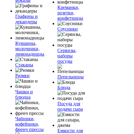
Бокалы
Креманки,
розетки,
Графины и
конфетницы
декандеры
Соусники
Кувшины,
молочники,
Сервизы,
лимонадницы
наборы
посуды
Стаканы
Рюмки
Пепельницы
Блюда
Чашки и
блюдца
Посуда для
подачи сыра
Чайники,
кофейники,
френч прессы
Емкости для