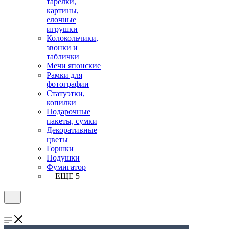
тарелки,
картины,
елочные
игрушки
Колокольчики,
звонки и
таблички
Мечи японские
Рамки для
фотографии
Статуэтки,
копилки
Подарочные
пакеты, сумки
Декоративные
цветы
Горшки
Подушки
Фумигатор
+ ЕЩЕ 5