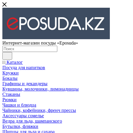
Интернет-магазин посуды «Eposuda»
Каталог
Посуда для напитков
Кружки
Бокалы
Графины и декандеры
Кувшины, молочники, лимонадницы
Стаканы
Рюмки
Чашки и блюдца
Чайники, кофейники, френч прессы
Аксессуары сомелье
Ведра для льда, шампанского
Бутылки, фляжки
Щипцы для льда и сахара