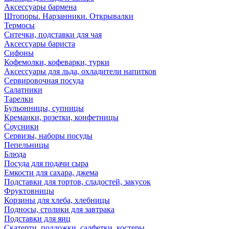
Аксессуары бармена
Штопоры. Нарзанники. Открывалки
Термосы
Ситечки, подставки для чая
Аксессуары бариста
Сифоны
Кофемолки, кофеварки, турки
Аксессуары для льда, охладители напитков
Сервировочная посуда
Салатники
Тарелки
Бульонницы, супницы
Креманки, розетки, конфетницы
Соусники
Сервизы, наборы посуды
Пепельницы
Блюда
Посуда для подачи сыра
Емкости для сахара, джема
Подставки для тортов, сладостей, закусок
Фруктовницы
Корзины для хлеба, хлебницы
Подносы, столики для завтрака
Подставки для яиц
Скатерти, подложки, салфетки, костеры