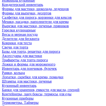
Ножницы кухонные
Кондитерский инвентарь
Формы для мастики, шоколада, леденцов
Формы для выпечки, десертов
Салфетки для пирога, корзинки для кексов
Мешки, насадки, наполнители для крема
Вырезки для мастики, печенья, пряников
Горелки кулинарные
Весы и мерная посуда
Делители для бесквита
Коврики для теста
Свечи для торта
Базы для торта, решетки для пирога
Аксессуары для мастики
Трафареты для торта пирога
Ложки и формы для мороженого
Инвентарь для пончиков, булочек
Рамки, кольца
Лопатки, скребки для крема, помадки
Штампы для мастики, печенья
Кухонный инвентарь
Банки для хранения, емкости для масла, специй
Контейнеры, ланч боксы, термосы для еды
Кухонные приборы
Термометры. Таймеры