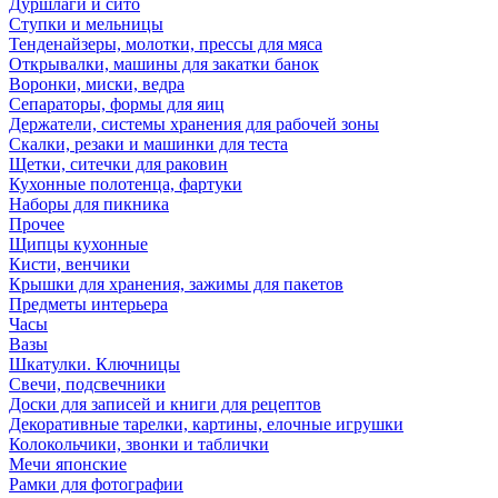
Дуршлаги и сито
Ступки и мельницы
Тенденайзеры, молотки, прессы для мяса
Открывалки, машины для закатки банок
Воронки, миски, ведра
Сепараторы, формы для яиц
Держатели, системы хранения для рабочей зоны
Скалки, резаки и машинки для теста
Щетки, ситечки для раковин
Кухонные полотенца, фартуки
Наборы для пикника
Прочее
Щипцы кухонные
Кисти, венчики
Крышки для хранения, зажимы для пакетов
Предметы интерьера
Часы
Вазы
Шкатулки. Ключницы
Свечи, подсвечники
Доски для записей и книги для рецептов
Декоративные тарелки, картины, елочные игрушки
Колокольчики, звонки и таблички
Мечи японские
Рамки для фотографии