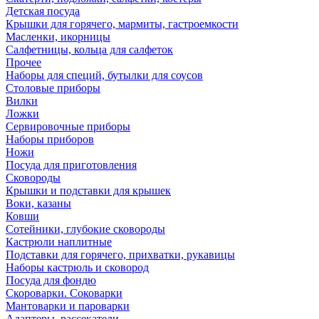
Детская посуда
Крышки для горячего, мармиты, гастроемкости
Масленки, икорницы
Салфетницы, кольца для салфеток
Прочее
Наборы для специй, бутылки для соусов
Столовые приборы
Вилки
Ложки
Сервировочные приборы
Наборы приборов
Ножи
Посуда для приготовления
Сковороды
Крышки и подставки для крышек
Воки, казаны
Ковши
Сотейники, глубокие сковороды
Кастрюли наплитные
Подставки для горячего, прихватки, рукавицы
Наборы кастрюль и сковород
Посуда для фондю
Скороварки. Соковарки
Мантоварки и пароварки
Адаптеры, рассекатели