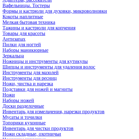
Вафельницы. Тостеры
Формы и кастрюли для духовки, микроволновки
Кокоты наплитные
Мелкая бытовая техника
Тажины и кастрюли для копчения
Товары для красоты
Антизапах
Пилки для ногтей
Наборы маникюрные
Зеркальца
Ножницы и инструменты для кутикулы
Щипцы и инструменты для удаления волос
Инструменты для мазолей
Инструменты для ресниц
Ножи, чистка и нарезка
Подставки для ножей и магниты
Ножи
Наборы ножей
Доски разделочные
Инвентарь для измельчения, нарезки продуктов
Мусаты и точилки
Топорики кухонные
Инвентарь для чистки продуктов
Ножи складные, охотничьи