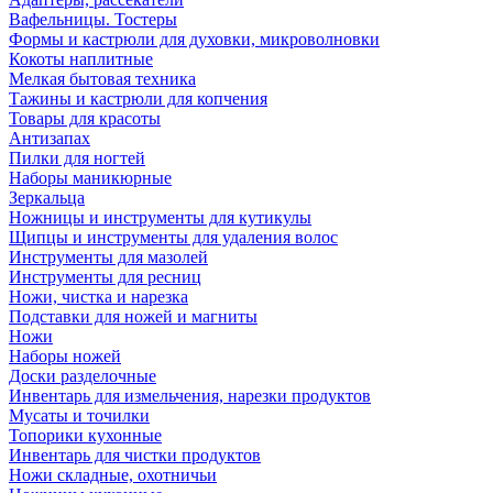
Вафельницы. Тостеры
Формы и кастрюли для духовки, микроволновки
Кокоты наплитные
Мелкая бытовая техника
Тажины и кастрюли для копчения
Товары для красоты
Антизапах
Пилки для ногтей
Наборы маникюрные
Зеркальца
Ножницы и инструменты для кутикулы
Щипцы и инструменты для удаления волос
Инструменты для мазолей
Инструменты для ресниц
Ножи, чистка и нарезка
Подставки для ножей и магниты
Ножи
Наборы ножей
Доски разделочные
Инвентарь для измельчения, нарезки продуктов
Мусаты и точилки
Топорики кухонные
Инвентарь для чистки продуктов
Ножи складные, охотничьи