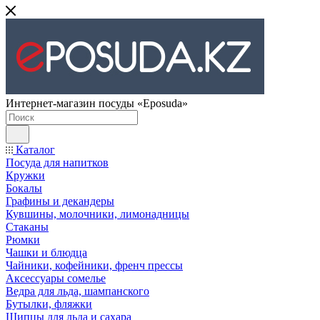
Интернет-магазин посуды «Eposuda»
Каталог
Посуда для напитков
Кружки
Бокалы
Графины и декандеры
Кувшины, молочники, лимонадницы
Стаканы
Рюмки
Чашки и блюдца
Чайники, кофейники, френч прессы
Аксессуары сомелье
Ведра для льда, шампанского
Бутылки, фляжки
Щипцы для льда и сахара