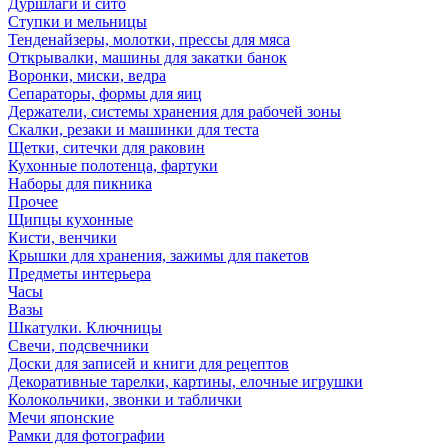
Дуршлаги и сито
Ступки и мельницы
Тенденайзеры, молотки, прессы для мяса
Открывалки, машины для закатки банок
Воронки, миски, ведра
Сепараторы, формы для яиц
Держатели, системы хранения для рабочей зоны
Скалки, резаки и машинки для теста
Щетки, ситечки для раковин
Кухонные полотенца, фартуки
Наборы для пикника
Прочее
Щипцы кухонные
Кисти, венчики
Крышки для хранения, зажимы для пакетов
Предметы интерьера
Часы
Вазы
Шкатулки. Ключницы
Свечи, подсвечники
Доски для записей и книги для рецептов
Декоративные тарелки, картины, елочные игрушки
Колокольчики, звонки и таблички
Мечи японские
Рамки для фотографии