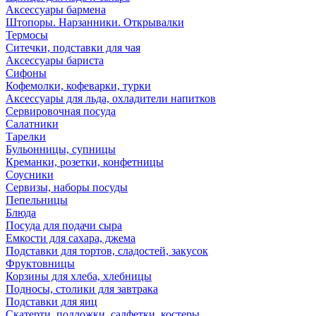
Аксессуары бармена
Штопоры. Нарзанники. Открывалки
Термосы
Ситечки, подставки для чая
Аксессуары бариста
Сифоны
Кофемолки, кофеварки, турки
Аксессуары для льда, охладители напитков
Сервировочная посуда
Салатники
Тарелки
Бульонницы, супницы
Креманки, розетки, конфетницы
Соусники
Сервизы, наборы посуды
Пепельницы
Блюда
Посуда для подачи сыра
Емкости для сахара, джема
Подставки для тортов, сладостей, закусок
Фруктовницы
Корзины для хлеба, хлебницы
Подносы, столики для завтрака
Подставки для яиц
Скатерти, подложки, салфетки, костеры