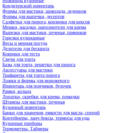
Ножницы кухонные
Кондитерский инвентарь
Формы для мастики, шоколада, леденцов
Формы для выпечки, десертов
Салфетки для пирога, корзинки для кексов
Мешки, насадки, наполнители для крема
Вырезки для мастики, печенья, пряников
Горелки кулинарные
Весы и мерная посуда
Делители для бесквита
Коврики для теста
Свечи для торта
Базы для торта, решетки для пирога
Аксессуары для мастики
Трафареты для торта пирога
Ложки и формы для мороженого
Инвентарь для пончиков, булочек
Рамки, кольца
Лопатки, скребки для крема, помадки
Штампы для мастики, печенья
Кухонный инвентарь
Банки для хранения, емкости для масла, специй
Контейнеры, ланч боксы, термосы для еды
Кухонные приборы
Термометры. Таймеры