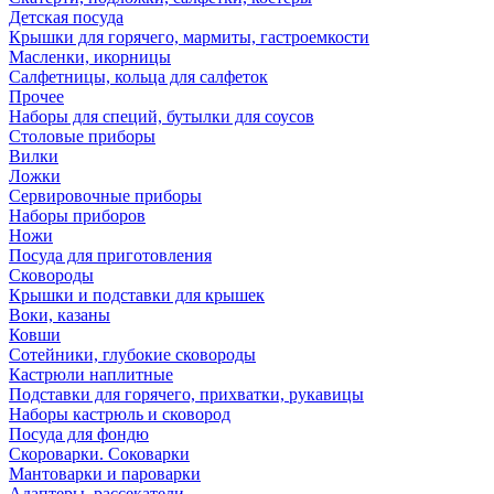
Детская посуда
Крышки для горячего, мармиты, гастроемкости
Масленки, икорницы
Салфетницы, кольца для салфеток
Прочее
Наборы для специй, бутылки для соусов
Столовые приборы
Вилки
Ложки
Сервировочные приборы
Наборы приборов
Ножи
Посуда для приготовления
Сковороды
Крышки и подставки для крышек
Воки, казаны
Ковши
Сотейники, глубокие сковороды
Кастрюли наплитные
Подставки для горячего, прихватки, рукавицы
Наборы кастрюль и сковород
Посуда для фондю
Скороварки. Соковарки
Мантоварки и пароварки
Адаптеры, рассекатели