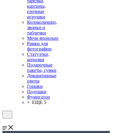
тарелки,
картины,
елочные
игрушки
Колокольчики,
звонки и
таблички
Мечи японские
Рамки для
фотографии
Статуэтки,
копилки
Подарочные
пакеты, сумки
Декоративные
цветы
Горшки
Подушки
Фумигатор
+ ЕЩЕ 5