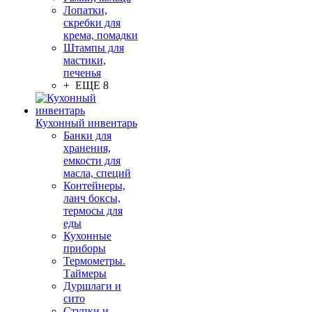
Лопатки,
скребки для
крема, помадки
Штампы для
мастики,
печенья
+ ЕЩЕ 8
Кухонный инвентарь
Банки для
хранения,
емкости для
масла, специй
Контейнеры,
ланч боксы,
термосы для
еды
Кухонные
приборы
Термометры.
Таймеры
Дуршлаги и
сито
Ступки и