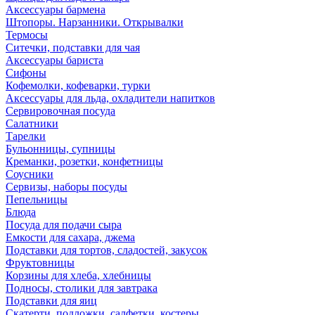
Аксессуары бармена
Штопоры. Нарзанники. Открывалки
Термосы
Ситечки, подставки для чая
Аксессуары бариста
Сифоны
Кофемолки, кофеварки, турки
Аксессуары для льда, охладители напитков
Сервировочная посуда
Салатники
Тарелки
Бульонницы, супницы
Креманки, розетки, конфетницы
Соусники
Сервизы, наборы посуды
Пепельницы
Блюда
Посуда для подачи сыра
Емкости для сахара, джема
Подставки для тортов, сладостей, закусок
Фруктовницы
Корзины для хлеба, хлебницы
Подносы, столики для завтрака
Подставки для яиц
Скатерти, подложки, салфетки, костеры