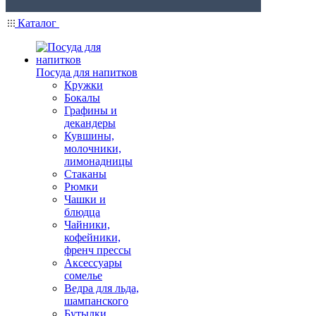
Каталог
Посуда для напитков
Кружки
Бокалы
Графины и
декандеры
Кувшины,
молочники,
лимонадницы
Стаканы
Рюмки
Чашки и
блюдца
Чайники,
кофейники,
френч прессы
Аксессуары
сомелье
Ведра для льда,
шампанского
Бутылки,