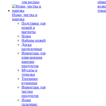
для ресниц
обме
возв
това
Ножи, чистка и
нарезка
Подставки для
ножей и
магниты
Ножи
Наборы ножей
Доски
разделочные
Инвентарь для
измельчения,
нарезки
продуктов
Мусаты и
точилки
Топорики
кухонные
Инвентарь для
чистки
продуктов
Ножи
складные,