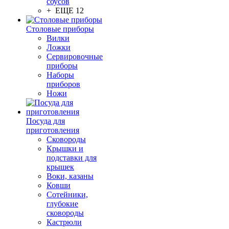
соусов
+ ЕЩЕ 12
Столовые приборы
Вилки
Ложки
Сервировочные
приборы
Наборы
приборов
Ножи
Посуда для
приготовления
Сковороды
Крышки и
подставки для
крышек
Воки, казаны
Ковши
Сотейники,
глубокие
сковороды
Кастрюли