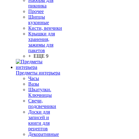
Наборы для
пикника
Прочее
Щипцы
кухонные
Кисти, венчики
Крышки для
хранения,
зажимы для
пакетов
+ ЕЩЕ 9
Предметы интерьера
Часы
Вазы
Шкатулки.
Ключницы
Свечи,
подсвечники
Доски для
записей и
книги для
рецептов
Декоративные