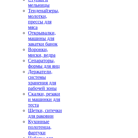
мельницы
Тенденайзеры,
молотки,
прессы для
мяса
Открывалки,
машины для
закатки банок
Воронки,
миски, ведра
Сепараторы,
формы для яиц
Держатели,
системы
хранения для
рабочей зоны
Скалки, резаки
и машинки для
теста
Щетки, ситечки
для раковин
Кухонные
полотенца,
фартуки