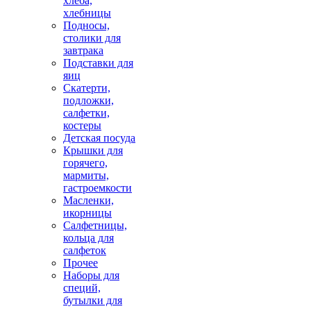
хлеба,
хлебницы
Подносы,
столики для
завтрака
Подставки для
яиц
Скатерти,
подложки,
салфетки,
костеры
Детская посуда
Крышки для
горячего,
мармиты,
гастроемкости
Масленки,
икорницы
Салфетницы,
кольца для
салфеток
Прочее
Наборы для
специй,
бутылки для