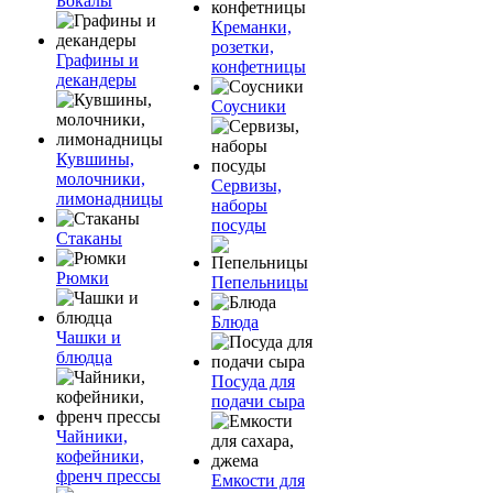
Бокалы
Креманки,
розетки,
Графины и
конфетницы
декандеры
Соусники
Кувшины,
молочники,
Сервизы,
лимонадницы
наборы
посуды
Стаканы
Рюмки
Пепельницы
Блюда
Чашки и
блюдца
Посуда для
подачи сыра
Чайники,
кофейники,
френч прессы
Емкости для