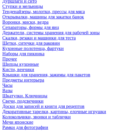
Дуршлаги и сито
Ступки и мельницы
Тенденайзеры, молотки, прессы для мяса
Открывалки, машины для закатки банок
Воронки, миски, ведра
Сепараторы, формы для яиц
Держатели, системы хранения для рабочей зоны
Скалки, резаки и машинки для теста
Щетки, ситечки для раковин
Кухонные полотенца, фартуки
Наборы для пикника
Прочее
Щипцы кухонные
Кисти, венчики
Крышки для хранения, зажимы для пакетов
Предметы интерьера
Часы
Вазы
Шкатулки. Ключницы
Свечи, подсвечники
Доски для записей и книги для рецептов
Декоративные тарелки, картины, елочные игрушки
Колокольчики, звонки и таблички
Мечи японские
Рамки для фотографии