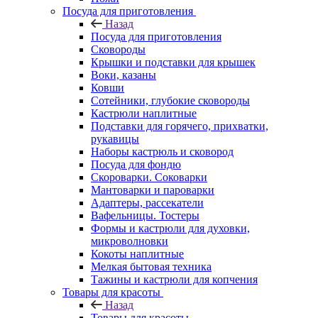
Посуда для приготовления
Назад
Посуда для приготовления
Сковороды
Крышки и подставки для крышек
Воки, казаны
Ковши
Сотейники, глубокие сковороды
Кастрюли наплитные
Подставки для горячего, прихватки,
рукавицы
Наборы кастрюль и сковород
Посуда для фондю
Скороварки. Соковарки
Мантоварки и пароварки
Адаптеры, рассекатели
Вафельницы. Тостеры
Формы и кастрюли для духовки,
микроволновки
Кокоты наплитные
Мелкая бытовая техника
Тажины и кастрюли для копчения
Товары для красоты
Назад
Товары для красоты