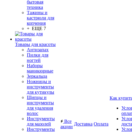
бытовая
техника
Тажины и
кастрюли для
копчения
+ ЕЩЕ 7
Товары для красоты
Антизапах
Пилки для
ногтей
Наборы
маникюрные
Зеркальца
Ножницы и
инструменты
для кутикулы
Щипцы и
Как купит
инструменты
для удаления
Усло
волос
опла
Инструменты
Усло
Все
для мазолей
Доставка
Оплата
дост
акции
Инструменты
Усло