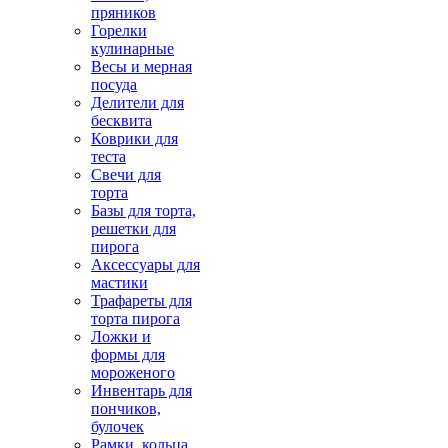
пряников
Горелки
кулинарные
Весы и мерная
посуда
Делители для
бесквита
Коврики для
теста
Свечи для
торта
Базы для торта,
решетки для
пирога
Аксессуары для
мастики
Трафареты для
торта пирога
Ложки и
формы для
мороженого
Инвентарь для
пончиков,
булочек
Рамки, кольца