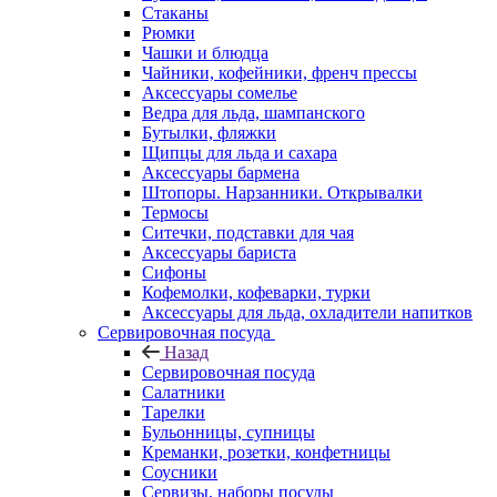
Стаканы
Рюмки
Чашки и блюдца
Чайники, кофейники, френч прессы
Аксессуары сомелье
Ведра для льда, шампанского
Бутылки, фляжки
Щипцы для льда и сахара
Аксессуары бармена
Штопоры. Нарзанники. Открывалки
Термосы
Ситечки, подставки для чая
Аксессуары бариста
Сифоны
Кофемолки, кофеварки, турки
Аксессуары для льда, охладители напитков
Сервировочная посуда
Назад
Сервировочная посуда
Салатники
Тарелки
Бульонницы, супницы
Креманки, розетки, конфетницы
Соусники
Сервизы, наборы посуды