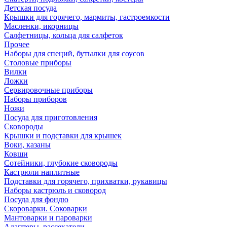
Детская посуда
Крышки для горячего, мармиты, гастроемкости
Масленки, икорницы
Салфетницы, кольца для салфеток
Прочее
Наборы для специй, бутылки для соусов
Столовые приборы
Вилки
Ложки
Сервировочные приборы
Наборы приборов
Ножи
Посуда для приготовления
Сковороды
Крышки и подставки для крышек
Воки, казаны
Ковши
Сотейники, глубокие сковороды
Кастрюли наплитные
Подставки для горячего, прихватки, рукавицы
Наборы кастрюль и сковород
Посуда для фондю
Скороварки. Соковарки
Мантоварки и пароварки
Адаптеры, рассекатели