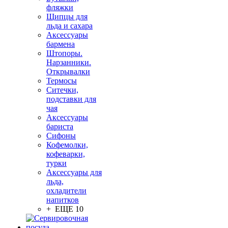
фляжки
Щипцы для
льда и сахара
Аксессуары
бармена
Штопоры.
Нарзанники.
Открывалки
Термосы
Ситечки,
подставки для
чая
Аксессуары
бариста
Сифоны
Кофемолки,
кофеварки,
турки
Аксессуары для
льда,
охладители
напитков
+ ЕЩЕ 10