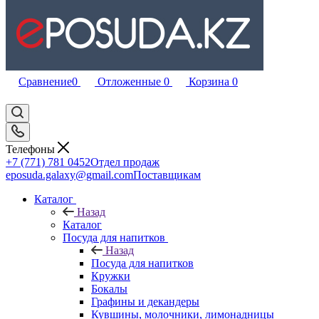
Сравнение
0
Отложенные
0
Корзина
0
Телефоны
+7 (771) 781 0452
Отдел продаж
eposuda.galaxy@gmail.com
Поставщикам
Каталог
Назад
Каталог
Посуда для напитков
Назад
Посуда для напитков
Кружки
Бокалы
Графины и декандеры
Кувшины, молочники, лимонадницы