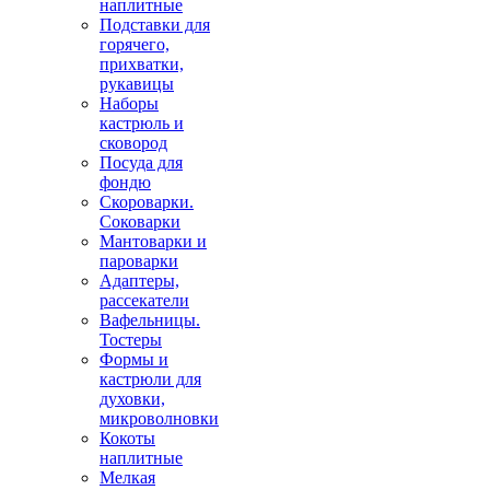
наплитные
Подставки для
горячего,
прихватки,
рукавицы
Наборы
кастрюль и
сковород
Посуда для
фондю
Скороварки.
Соковарки
Мантоварки и
пароварки
Адаптеры,
рассекатели
Вафельницы.
Тостеры
Формы и
кастрюли для
духовки,
микроволновки
Кокоты
наплитные
Мелкая