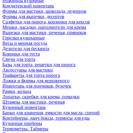
Ножницы кухонные
Кондитерский инвентарь
Формы для мастики, шоколада, леденцов
Формы для выпечки, десертов
Салфетки для пирога, корзинки для кексов
Мешки, насадки, наполнители для крема
Вырезки для мастики, печенья, пряников
Горелки кулинарные
Весы и мерная посуда
Делители для бесквита
Коврики для теста
Свечи для торта
Базы для торта, решетки для пирога
Аксессуары для мастики
Трафареты для торта пирога
Ложки и формы для мороженого
Инвентарь для пончиков, булочек
Рамки, кольца
Лопатки, скребки для крема, помадки
Штампы для мастики, печенья
Кухонный инвентарь
Банки для хранения, емкости для масла, специй
Контейнеры, ланч боксы, термосы для еды
Кухонные приборы
Термометры. Таймеры