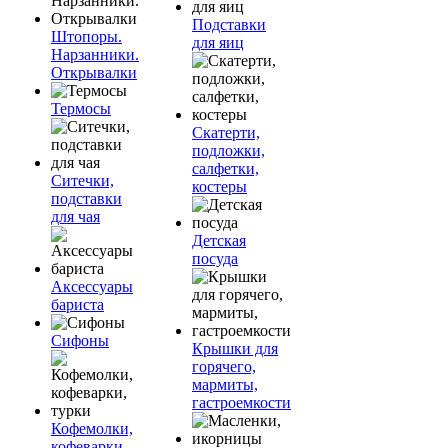
Подставки
Штопоры.
для яиц
Нарзанники.
Открывалки
Термосы
Скатерти,
подложки,
салфетки,
Ситечки,
костеры
подставки
для чая
Детская
посуда
Аксессуары
бариста
Сифоны
Крышки для
горячего,
мармиты,
гастроемкости
Кофемолки,
кофеварки,