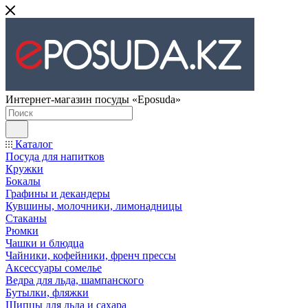
Интернет-магазин посуды «Eposuda»
Каталог
Посуда для напитков
Кружки
Бокалы
Графины и декандеры
Кувшины, молочники, лимонадницы
Стаканы
Рюмки
Чашки и блюдца
Чайники, кофейники, френч прессы
Аксессуары сомелье
Ведра для льда, шампанского
Бутылки, фляжки
Щипцы для льда и сахара