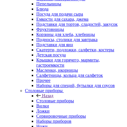
Пепельницы
Блюда
Посуда для подачи сыра
Емкости для сахара, джема
Подставки для тортов, сладостей, закусок
Фруктовницы
Корзины для хлеба, хлебницы
Подносы, столики для завтрака
Подставки для яиц
Скатерти, подложки, салфетки, костеры
Детская посуда
Крышки для горячего, мармиты,
гастроемкости
Масленки, икорницы
Салфетницы, кольца для салфеток
Прочее
Наборы для специй, бутылки для соусов
Столовые приборы
Назад
Столовые приборы
Вилки
Ложки
Сервировочные приборы
Наборы приборов
Ножи