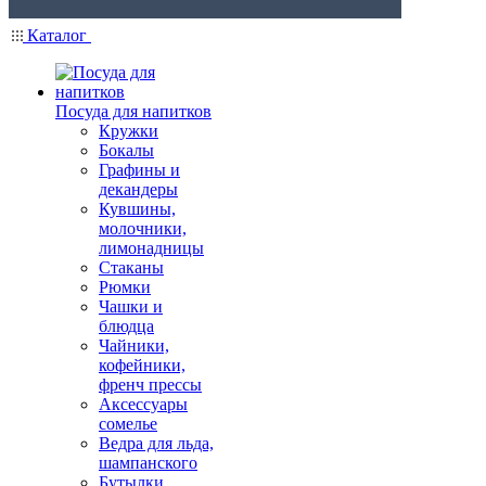
Каталог
Посуда для напитков
Кружки
Бокалы
Графины и
декандеры
Кувшины,
молочники,
лимонадницы
Стаканы
Рюмки
Чашки и
блюдца
Чайники,
кофейники,
френч прессы
Аксессуары
сомелье
Ведра для льда,
шампанского
Бутылки,