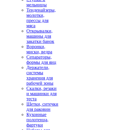
мельницы
Тенденайзеры,
молотки,
прессы для
мяса
Открывалки,
машины для
закатки банок
Воронки,
миски, ведра
Сепараторы,
формы для яиц
Держатели,
системы
хранения для
рабочей зоны
Скалки, резаки
и машинки для
теста
Щетки, ситечки
для раковин
Кухонные
полотенца,
фартуки