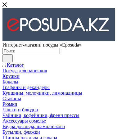
Интернет-магазин посуды «Eposuda»
Каталог
Посуда для напитков
Кружки
Бокалы
Графины и декандеры
Кувшины, молочники, лимонадницы
Стаканы
Рюмки
Чашки и блюдца
Чайники, кофейники, френч прессы
Аксессуары сомелье
Ведра для льда, шампанского
Бутылки, фляжки
Щипцы для льда и сахара