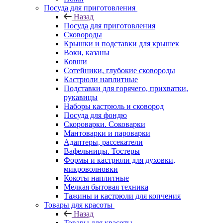
Посуда для приготовления
Назад
Посуда для приготовления
Сковороды
Крышки и подставки для крышек
Воки, казаны
Ковши
Сотейники, глубокие сковороды
Кастрюли наплитные
Подставки для горячего, прихватки,
рукавицы
Наборы кастрюль и сковород
Посуда для фондю
Скороварки. Соковарки
Мантоварки и пароварки
Адаптеры, рассекатели
Вафельницы. Тостеры
Формы и кастрюли для духовки,
микроволновки
Кокоты наплитные
Мелкая бытовая техника
Тажины и кастрюли для копчения
Товары для красоты
Назад
Товары для красоты