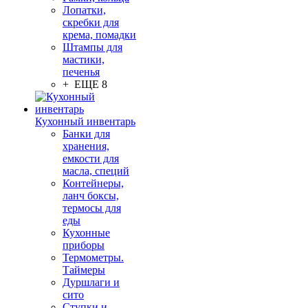
Лопатки,
скребки для
крема, помадки
Штампы для
мастики,
печенья
+ ЕЩЕ 8
Кухонный инвентарь
Банки для
хранения,
емкости для
масла, специй
Контейнеры,
ланч боксы,
термосы для
еды
Кухонные
приборы
Термометры.
Таймеры
Дуршлаги и
сито
Ступки и