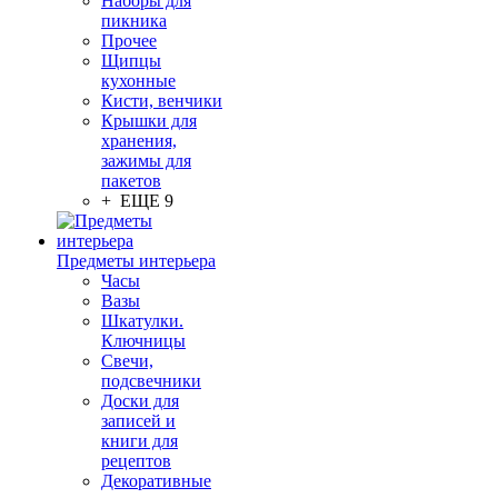
Наборы для
пикника
Прочее
Щипцы
кухонные
Кисти, венчики
Крышки для
хранения,
зажимы для
пакетов
+ ЕЩЕ 9
Предметы интерьера
Часы
Вазы
Шкатулки.
Ключницы
Свечи,
подсвечники
Доски для
записей и
книги для
рецептов
Декоративные