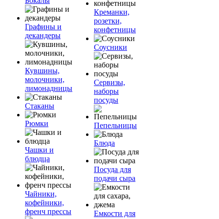
Бокалы
Креманки,
розетки,
Графины и
конфетницы
декандеры
Соусники
Кувшины,
молочники,
Сервизы,
лимонадницы
наборы
посуды
Стаканы
Рюмки
Пепельницы
Блюда
Чашки и
блюдца
Посуда для
подачи сыра
Чайники,
кофейники,
френч прессы
Емкости для