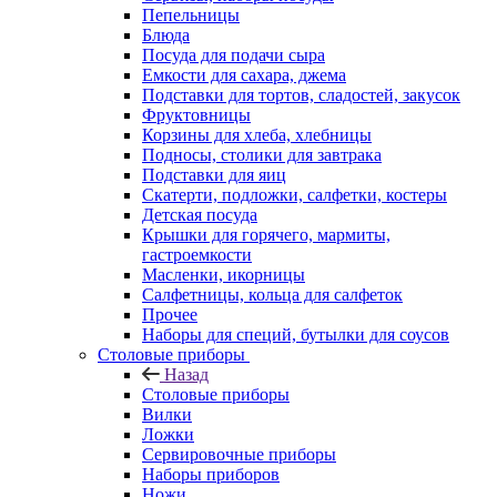
Пепельницы
Блюда
Посуда для подачи сыра
Емкости для сахара, джема
Подставки для тортов, сладостей, закусок
Фруктовницы
Корзины для хлеба, хлебницы
Подносы, столики для завтрака
Подставки для яиц
Скатерти, подложки, салфетки, костеры
Детская посуда
Крышки для горячего, мармиты,
гастроемкости
Масленки, икорницы
Салфетницы, кольца для салфеток
Прочее
Наборы для специй, бутылки для соусов
Столовые приборы
Назад
Столовые приборы
Вилки
Ложки
Сервировочные приборы
Наборы приборов
Ножи