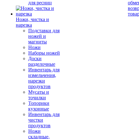
для ресниц
обме
возв
това
Ножи, чистка и
нарезка
Подставки для
ножей и
магниты
Ножи
Наборы ножей
Доски
разделочные
Инвентарь для
измельчения,
нарезки
продуктов
Мусаты и
точилки
Топорики
кухонные
Инвентарь для
чистки
продуктов
Ножи
складные,