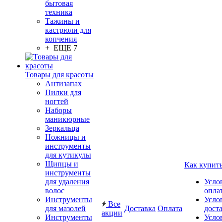
бытовая
техника
Тажины и
кастрюли для
копчения
+ ЕЩЕ 7
Товары для красоты
Антизапах
Пилки для
ногтей
Наборы
маникюрные
Зеркальца
Ножницы и
инструменты
для кутикулы
Щипцы и
Как купит
инструменты
для удаления
Усло
волос
опла
Инструменты
Усло
Все
для мазолей
Доставка
Оплата
дост
акции
Инструменты
Усло