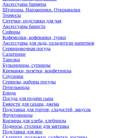
Аксессуары бармена
Штопоры. Нарзанники. Открывалки
Термосы
Ситечки, подставки для чая
Аксессуары бариста
Сифоны
Кофемолки, кофеварки, турки
Аксессуары для льда, охладители напитков
Сервировочная посуда
Салатники
Тарелки
Бульонницы, супницы
Креманки, розетки, конфетницы
Соусники
Сервизы, наборы посуды
Пепельницы
Блюда
Посуда для подачи сыра
Емкости для сахара, джема
Подставки для тортов, сладостей, закусок
Фруктовницы
Корзины для хлеба, хлебницы
Подносы, столики для завтрака
Подставки для яиц
Скатерти, подложки, салфетки, костеры