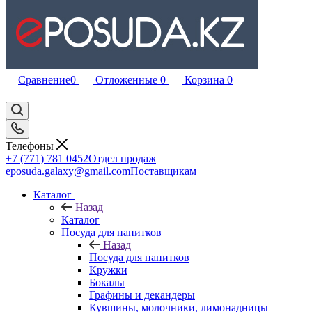
Сравнение
0
Отложенные
0
Корзина
0
Телефоны
+7 (771) 781 0452
Отдел продаж
eposuda.galaxy@gmail.com
Поставщикам
Каталог
Назад
Каталог
Посуда для напитков
Назад
Посуда для напитков
Кружки
Бокалы
Графины и декандеры
Кувшины, молочники, лимонадницы