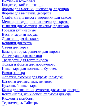
Ножницы кухонные
Кондитерский инвентарь
Формы для мастики, шоколада, леденцов
Формы для выпечки, десертов
Салфетки для пирога, корзинки для кексов
Мешки, насадки, наполнители для крема
Вырезки для мастики, печенья, пряников
Горелки кулинарные
Весы и мерная посуда
Делители для бесквита
Коврики для теста
Свечи для торта
Базы для торта, решетки для пирога
Аксессуары для мастики
Трафареты для торта пирога
Ложки и формы для мороженого
Инвентарь для пончиков, булочек
Рамки, кольца
Лопатки, скребки для крема, помадки
Штампы для мастики, печенья
Кухонный инвентарь
Банки для хранения, емкости для масла, специй
Контейнеры, ланч боксы, термосы для еды
Кухонные приборы
Термометры. Таймеры