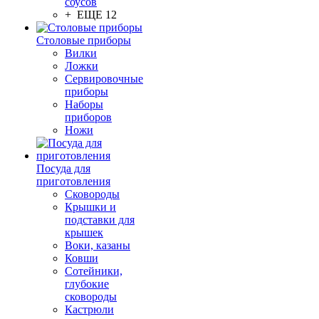
соусов
+ ЕЩЕ 12
Столовые приборы
Вилки
Ложки
Сервировочные
приборы
Наборы
приборов
Ножи
Посуда для
приготовления
Сковороды
Крышки и
подставки для
крышек
Воки, казаны
Ковши
Сотейники,
глубокие
сковороды
Кастрюли