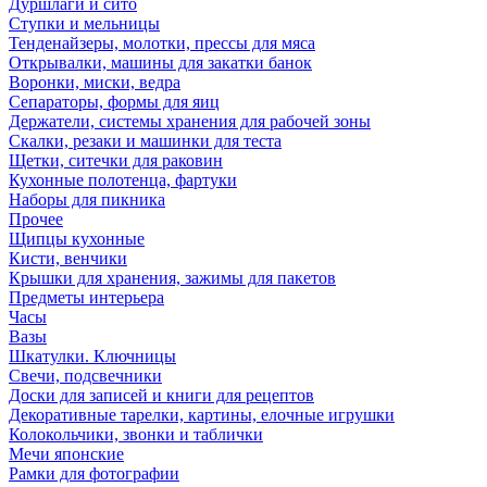
Дуршлаги и сито
Ступки и мельницы
Тенденайзеры, молотки, прессы для мяса
Открывалки, машины для закатки банок
Воронки, миски, ведра
Сепараторы, формы для яиц
Держатели, системы хранения для рабочей зоны
Скалки, резаки и машинки для теста
Щетки, ситечки для раковин
Кухонные полотенца, фартуки
Наборы для пикника
Прочее
Щипцы кухонные
Кисти, венчики
Крышки для хранения, зажимы для пакетов
Предметы интерьера
Часы
Вазы
Шкатулки. Ключницы
Свечи, подсвечники
Доски для записей и книги для рецептов
Декоративные тарелки, картины, елочные игрушки
Колокольчики, звонки и таблички
Мечи японские
Рамки для фотографии