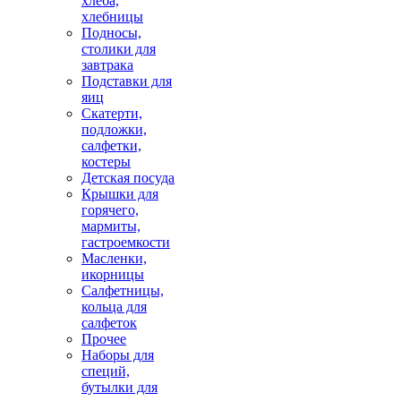
хлеба,
хлебницы
Подносы,
столики для
завтрака
Подставки для
яиц
Скатерти,
подложки,
салфетки,
костеры
Детская посуда
Крышки для
горячего,
мармиты,
гастроемкости
Масленки,
икорницы
Салфетницы,
кольца для
салфеток
Прочее
Наборы для
специй,
бутылки для