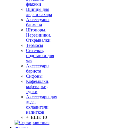
фляжки
Щипцы для
льда и сахара
Аксессуары
бармена
Штопоры.
Нарзанники.
Открывалки
Термосы
Ситечки,
подставки для
чая
Аксессуары
бариста
Сифоны
Кофемолки,
кофеварки,
турки
Аксессуары для
льда,
охладители
напитков
+ ЕЩЕ 10