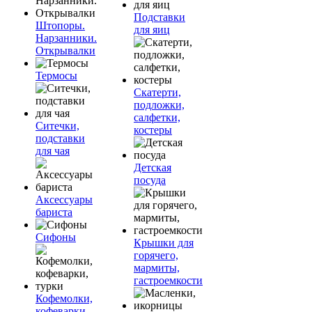
Подставки
Штопоры.
для яиц
Нарзанники.
Открывалки
Термосы
Скатерти,
подложки,
салфетки,
Ситечки,
костеры
подставки
для чая
Детская
посуда
Аксессуары
бариста
Сифоны
Крышки для
горячего,
мармиты,
гастроемкости
Кофемолки,
кофеварки,