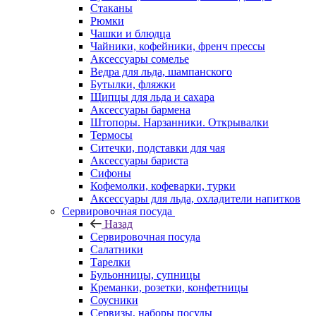
Стаканы
Рюмки
Чашки и блюдца
Чайники, кофейники, френч прессы
Аксессуары сомелье
Ведра для льда, шампанского
Бутылки, фляжки
Щипцы для льда и сахара
Аксессуары бармена
Штопоры. Нарзанники. Открывалки
Термосы
Ситечки, подставки для чая
Аксессуары бариста
Сифоны
Кофемолки, кофеварки, турки
Аксессуары для льда, охладители напитков
Сервировочная посуда
Назад
Сервировочная посуда
Салатники
Тарелки
Бульонницы, супницы
Креманки, розетки, конфетницы
Соусники
Сервизы, наборы посуды