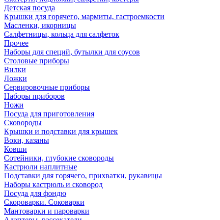
Детская посуда
Крышки для горячего, мармиты, гастроемкости
Масленки, икорницы
Салфетницы, кольца для салфеток
Прочее
Наборы для специй, бутылки для соусов
Столовые приборы
Вилки
Ложки
Сервировочные приборы
Наборы приборов
Ножи
Посуда для приготовления
Сковороды
Крышки и подставки для крышек
Воки, казаны
Ковши
Сотейники, глубокие сковороды
Кастрюли наплитные
Подставки для горячего, прихватки, рукавицы
Наборы кастрюль и сковород
Посуда для фондю
Скороварки. Соковарки
Мантоварки и пароварки
Адаптеры, рассекатели