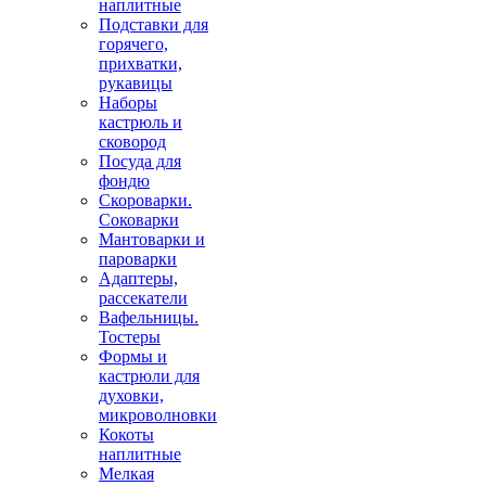
наплитные
Подставки для
горячего,
прихватки,
рукавицы
Наборы
кастрюль и
сковород
Посуда для
фондю
Скороварки.
Соковарки
Мантоварки и
пароварки
Адаптеры,
рассекатели
Вафельницы.
Тостеры
Формы и
кастрюли для
духовки,
микроволновки
Кокоты
наплитные
Мелкая