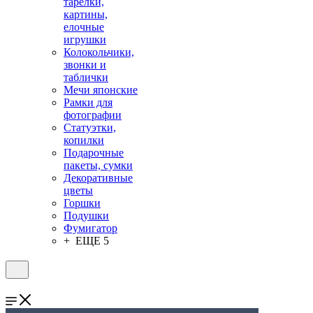
тарелки,
картины,
елочные
игрушки
Колокольчики,
звонки и
таблички
Мечи японские
Рамки для
фотографии
Статуэтки,
копилки
Подарочные
пакеты, сумки
Декоративные
цветы
Горшки
Подушки
Фумигатор
+ ЕЩЕ 5