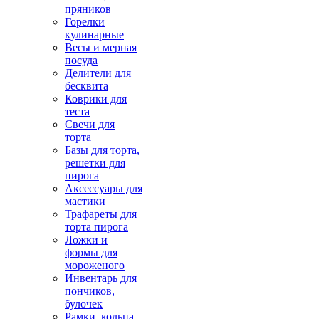
пряников
Горелки
кулинарные
Весы и мерная
посуда
Делители для
бесквита
Коврики для
теста
Свечи для
торта
Базы для торта,
решетки для
пирога
Аксессуары для
мастики
Трафареты для
торта пирога
Ложки и
формы для
мороженого
Инвентарь для
пончиков,
булочек
Рамки, кольца