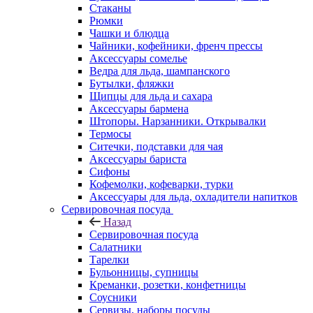
Стаканы
Рюмки
Чашки и блюдца
Чайники, кофейники, френч прессы
Аксессуары сомелье
Ведра для льда, шампанского
Бутылки, фляжки
Щипцы для льда и сахара
Аксессуары бармена
Штопоры. Нарзанники. Открывалки
Термосы
Ситечки, подставки для чая
Аксессуары бариста
Сифоны
Кофемолки, кофеварки, турки
Аксессуары для льда, охладители напитков
Сервировочная посуда
Назад
Сервировочная посуда
Салатники
Тарелки
Бульонницы, супницы
Креманки, розетки, конфетницы
Соусники
Сервизы, наборы посуды