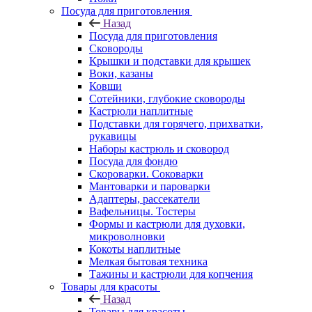
Посуда для приготовления
Назад
Посуда для приготовления
Сковороды
Крышки и подставки для крышек
Воки, казаны
Ковши
Сотейники, глубокие сковороды
Кастрюли наплитные
Подставки для горячего, прихватки,
рукавицы
Наборы кастрюль и сковород
Посуда для фондю
Скороварки. Соковарки
Мантоварки и пароварки
Адаптеры, рассекатели
Вафельницы. Тостеры
Формы и кастрюли для духовки,
микроволновки
Кокоты наплитные
Мелкая бытовая техника
Тажины и кастрюли для копчения
Товары для красоты
Назад
Товары для красоты