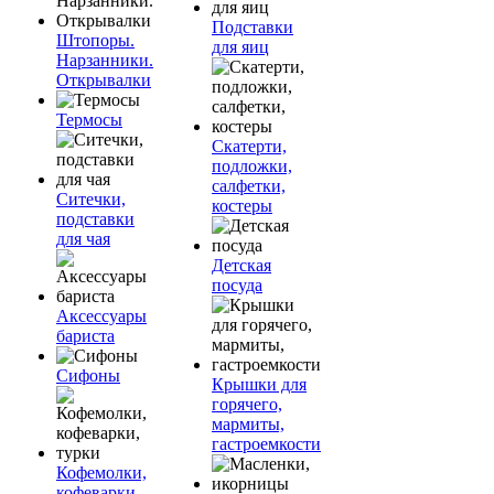
Подставки
Штопоры.
для яиц
Нарзанники.
Открывалки
Термосы
Скатерти,
подложки,
салфетки,
Ситечки,
костеры
подставки
для чая
Детская
посуда
Аксессуары
бариста
Сифоны
Крышки для
горячего,
мармиты,
гастроемкости
Кофемолки,
кофеварки,