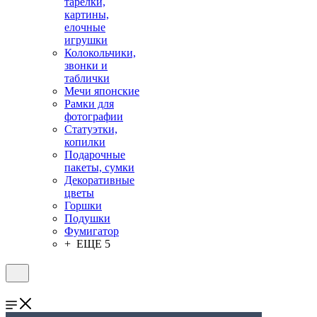
тарелки,
картины,
елочные
игрушки
Колокольчики,
звонки и
таблички
Мечи японские
Рамки для
фотографии
Статуэтки,
копилки
Подарочные
пакеты, сумки
Декоративные
цветы
Горшки
Подушки
Фумигатор
+ ЕЩЕ 5