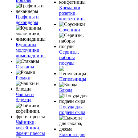
Бокалы
Креманки,
розетки,
Графины и
конфетницы
декандеры
Соусники
Кувшины,
молочники,
Сервизы,
лимонадницы
наборы
посуды
Стаканы
Рюмки
Пепельницы
Блюда
Чашки и
блюдца
Посуда для
подачи сыра
Чайники,
кофейники,
френч прессы
Емкости для