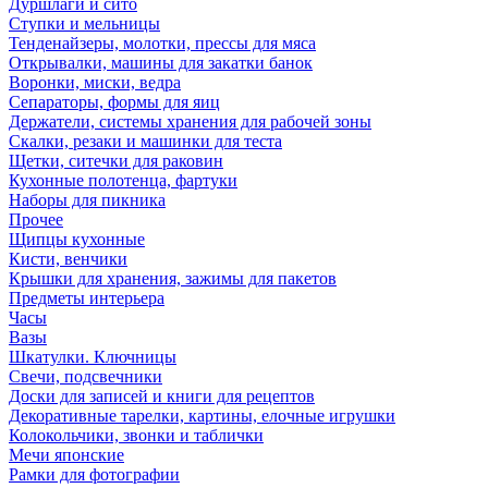
Дуршлаги и сито
Ступки и мельницы
Тенденайзеры, молотки, прессы для мяса
Открывалки, машины для закатки банок
Воронки, миски, ведра
Сепараторы, формы для яиц
Держатели, системы хранения для рабочей зоны
Скалки, резаки и машинки для теста
Щетки, ситечки для раковин
Кухонные полотенца, фартуки
Наборы для пикника
Прочее
Щипцы кухонные
Кисти, венчики
Крышки для хранения, зажимы для пакетов
Предметы интерьера
Часы
Вазы
Шкатулки. Ключницы
Свечи, подсвечники
Доски для записей и книги для рецептов
Декоративные тарелки, картины, елочные игрушки
Колокольчики, звонки и таблички
Мечи японские
Рамки для фотографии