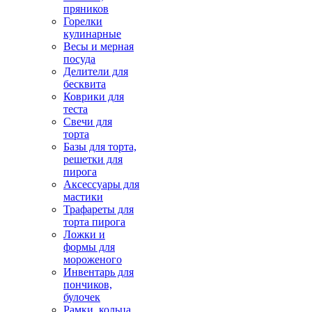
пряников
Горелки
кулинарные
Весы и мерная
посуда
Делители для
бесквита
Коврики для
теста
Свечи для
торта
Базы для торта,
решетки для
пирога
Аксессуары для
мастики
Трафареты для
торта пирога
Ложки и
формы для
мороженого
Инвентарь для
пончиков,
булочек
Рамки, кольца