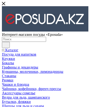
Интернет-магазин посуды «Eposuda»
Каталог
Посуда для напитков
Кружки
Бокалы
Графины и декандеры
Кувшины, молочники, лимонадницы
Стаканы
Рюмки
Чашки и блюдца
Чайники, кофейники, френч прессы
Аксессуары сомелье
Ведра для льда, шампанского
Бутылки, фляжки
Щипцы для льда и сахара