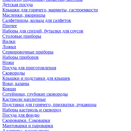
Детская посуда
Крышки для горячего, мармиты, гастроемкости
Масленки, икорницы
Салфетницы, кольца для салфеток
Прочее
Наборы для специй, бутылки для соусов
Столовые приборы
Вилки
Ложки
Сервировочные приборы
Наборы приборов
Ножи
Посуда для приготовления
Сковороды
Крышки и подставки для крышек
Воки, казаны
Ковши
Сотейники, глубокие сковороды
Кастрюли наплитные
Подставки для горячего, прихватки, рукавицы
Наборы кастрюль и сковород
Посуда для фондю
Скороварки. Соковарки
Мантоварки и пароварки
Адаптеры, рассекатели