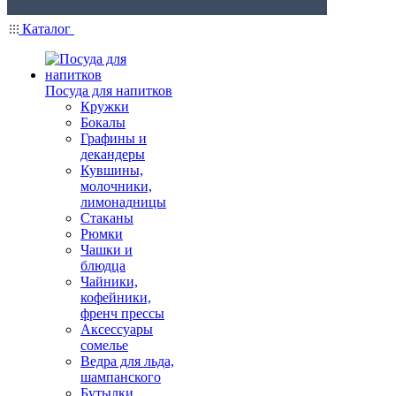
Каталог
Посуда для напитков
Кружки
Бокалы
Графины и
декандеры
Кувшины,
молочники,
лимонадницы
Стаканы
Рюмки
Чашки и
блюдца
Чайники,
кофейники,
френч прессы
Аксессуары
сомелье
Ведра для льда,
шампанского
Бутылки,