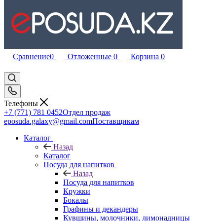
Сравнение
0
Отложенные
0
Корзина
0
Телефоны
+7 (771) 781 0452
Отдел продаж
eposuda.galaxy@gmail.com
Поставщикам
Каталог
Назад
Каталог
Посуда для напитков
Назад
Посуда для напитков
Кружки
Бокалы
Графины и декандеры
Кувшины, молочники, лимонадницы