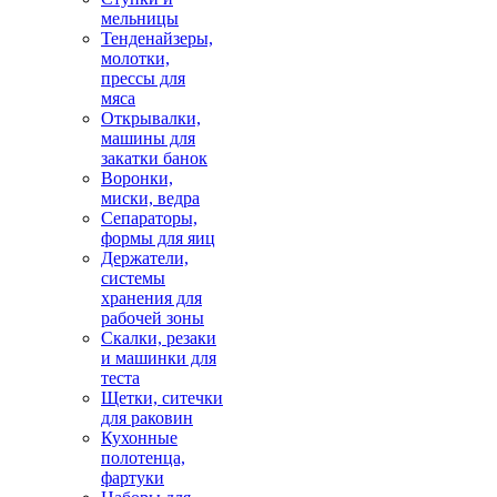
мельницы
Тенденайзеры,
молотки,
прессы для
мяса
Открывалки,
машины для
закатки банок
Воронки,
миски, ведра
Сепараторы,
формы для яиц
Держатели,
системы
хранения для
рабочей зоны
Скалки, резаки
и машинки для
теста
Щетки, ситечки
для раковин
Кухонные
полотенца,
фартуки