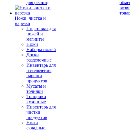
для ресниц
обме
возв
това
Ножи, чистка и
нарезка
Подставки для
ножей и
магниты
Ножи
Наборы ножей
Доски
разделочные
Инвентарь для
измельчения,
нарезки
продуктов
Мусаты и
точилки
Топорики
кухонные
Инвентарь для
чистки
продуктов
Ножи
складные,