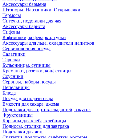
Аксессуары бармена
Штопоры. Нарзанники. Открывалки
Термосы
Ситечки, подставки для чая
Аксессуары бариста
Сифоны
Кофемолки, кофеварки, турки
Аксессуары для льда, охладители напитков
Сервировочная посуда
Салатники
Тарелки
Бульонницы, супницы
Креманки, розетки, конфетницы
Соусники
Сервизы, наборы посуды
Пепельницы
Блюда
Посуда для подачи сыра
Емкости для сахара, джема
Подставки для тортов, сладостей, закусок
Фруктовницы
Корзины для хлеба, хлебницы
Подносы, столики для завтрака
Подставки для яиц
Скатерти, подложки, салфетки, костеры