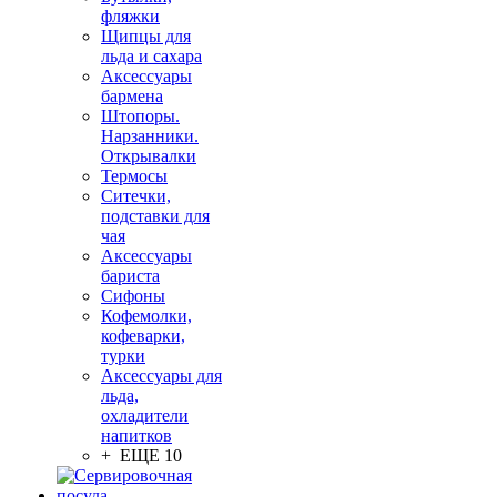
фляжки
Щипцы для
льда и сахара
Аксессуары
бармена
Штопоры.
Нарзанники.
Открывалки
Термосы
Ситечки,
подставки для
чая
Аксессуары
бариста
Сифоны
Кофемолки,
кофеварки,
турки
Аксессуары для
льда,
охладители
напитков
+ ЕЩЕ 10