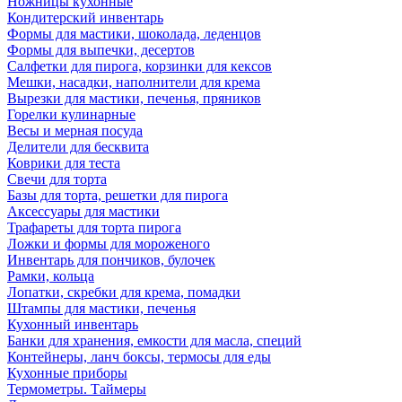
Ножницы кухонные
Кондитерский инвентарь
Формы для мастики, шоколада, леденцов
Формы для выпечки, десертов
Салфетки для пирога, корзинки для кексов
Мешки, насадки, наполнители для крема
Вырезки для мастики, печенья, пряников
Горелки кулинарные
Весы и мерная посуда
Делители для бесквита
Коврики для теста
Свечи для торта
Базы для торта, решетки для пирога
Аксессуары для мастики
Трафареты для торта пирога
Ложки и формы для мороженого
Инвентарь для пончиков, булочек
Рамки, кольца
Лопатки, скребки для крема, помадки
Штампы для мастики, печенья
Кухонный инвентарь
Банки для хранения, емкости для масла, специй
Контейнеры, ланч боксы, термосы для еды
Кухонные приборы
Термометры. Таймеры