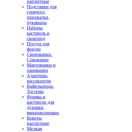
наплитные
Подставки для
горячего,
прихватки,
рукавицы
Наборы
кастрюль и
сковород
Посуда для
фондю
Скороварки.
Соковарки
Мантоварки и
пароварки
Адаптеры,
рассекатели
Вафельницы.
Тостеры
Формы и
кастрюли для
духовки,
микроволновки
Кокоты
наплитные
Мелкая