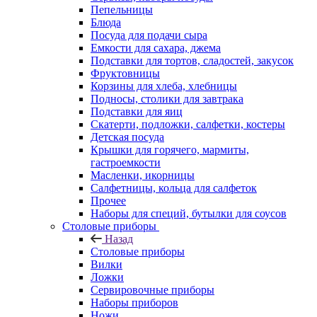
Пепельницы
Блюда
Посуда для подачи сыра
Емкости для сахара, джема
Подставки для тортов, сладостей, закусок
Фруктовницы
Корзины для хлеба, хлебницы
Подносы, столики для завтрака
Подставки для яиц
Скатерти, подложки, салфетки, костеры
Детская посуда
Крышки для горячего, мармиты,
гастроемкости
Масленки, икорницы
Салфетницы, кольца для салфеток
Прочее
Наборы для специй, бутылки для соусов
Столовые приборы
Назад
Столовые приборы
Вилки
Ложки
Сервировочные приборы
Наборы приборов
Ножи