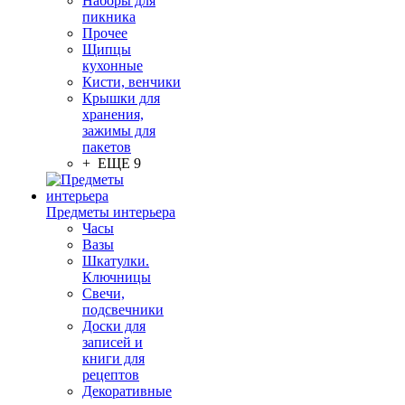
Наборы для
пикника
Прочее
Щипцы
кухонные
Кисти, венчики
Крышки для
хранения,
зажимы для
пакетов
+ ЕЩЕ 9
Предметы интерьера
Часы
Вазы
Шкатулки.
Ключницы
Свечи,
подсвечники
Доски для
записей и
книги для
рецептов
Декоративные