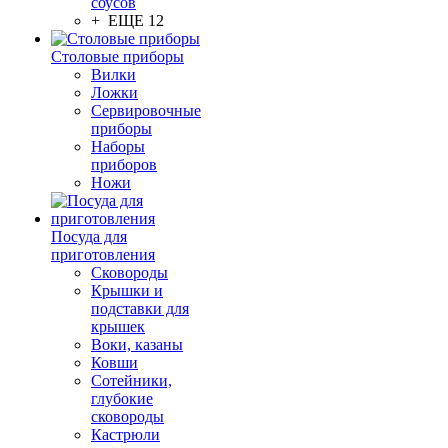
соусов
+ ЕЩЕ 12
Столовые приборы
Вилки
Ложки
Сервировочные
приборы
Наборы
приборов
Ножи
Посуда для
приготовления
Сковороды
Крышки и
подставки для
крышек
Воки, казаны
Ковши
Сотейники,
глубокие
сковороды
Кастрюли