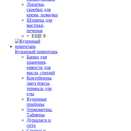
Лопатки,
скребки для
крема, помадки
Штампы для
мастики,
печенья
+ ЕЩЕ 8
Кухонный инвентарь
Банки для
хранения,
емкости для
масла, специй
Контейнеры,
ланч боксы,
термосы для
еды
Кухонные
приборы
Термометры.
Таймеры
Дуршлаги и
сито
Ступки и