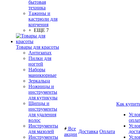
бытовая
техника
Тажины и
кастрюли для
копчения
+ ЕЩЕ 7
Товары для красоты
Антизапах
Пилки для
ногтей
Наборы
маникюрные
Зеркальца
Ножницы и
инструменты
для кутикулы
Щипцы и
Как купит
инструменты
для удаления
Усло
волос
опла
Инструменты
Усло
Все
для мазолей
Доставка
Оплата
дост
акции
Инструменты
Усло