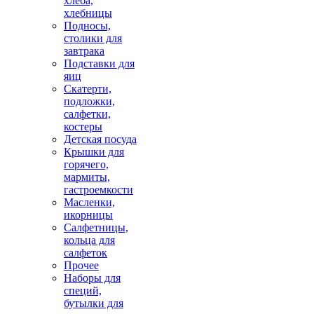
хлеба,
хлебницы
Подносы,
столики для
завтрака
Подставки для
яиц
Скатерти,
подложки,
салфетки,
костеры
Детская посуда
Крышки для
горячего,
мармиты,
гастроемкости
Масленки,
икорницы
Салфетницы,
кольца для
салфеток
Прочее
Наборы для
специй,
бутылки для