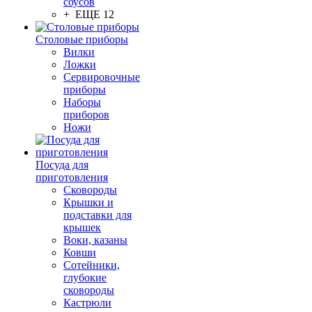
соусов
+ ЕЩЕ 12
Столовые приборы
Вилки
Ложки
Сервировочные
приборы
Наборы
приборов
Ножи
Посуда для
приготовления
Сковороды
Крышки и
подставки для
крышек
Воки, казаны
Ковши
Сотейники,
глубокие
сковороды
Кастрюли