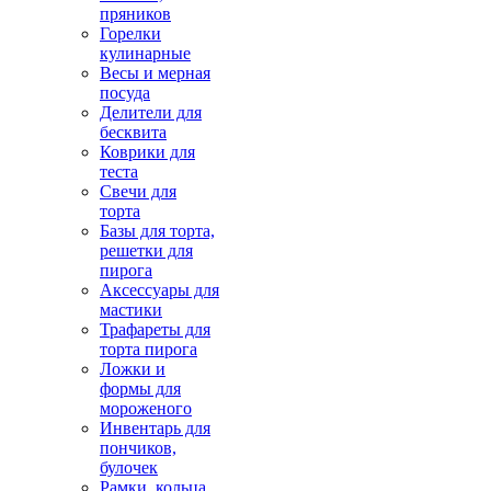
пряников
Горелки
кулинарные
Весы и мерная
посуда
Делители для
бесквита
Коврики для
теста
Свечи для
торта
Базы для торта,
решетки для
пирога
Аксессуары для
мастики
Трафареты для
торта пирога
Ложки и
формы для
мороженого
Инвентарь для
пончиков,
булочек
Рамки, кольца