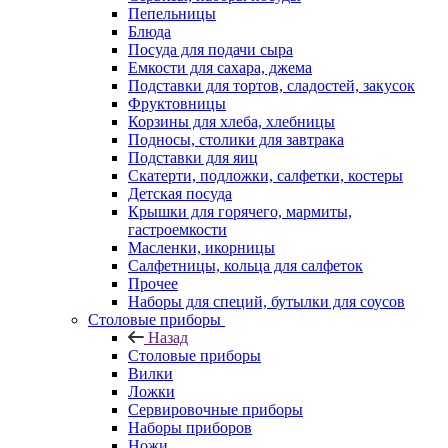
Пепельницы
Блюда
Посуда для подачи сыра
Емкости для сахара, джема
Подставки для тортов, сладостей, закусок
Фруктовницы
Корзины для хлеба, хлебницы
Подносы, столики для завтрака
Подставки для яиц
Скатерти, подложки, салфетки, костеры
Детская посуда
Крышки для горячего, мармиты,
гастроемкости
Масленки, икорницы
Салфетницы, кольца для салфеток
Прочее
Наборы для специй, бутылки для соусов
Столовые приборы
Назад
Столовые приборы
Вилки
Ложки
Сервировочные приборы
Наборы приборов
Ножи