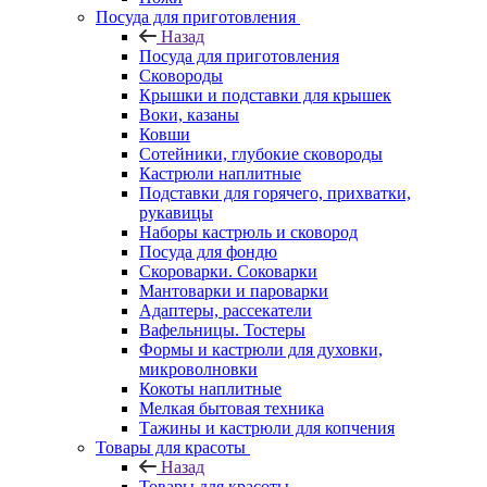
Посуда для приготовления
Назад
Посуда для приготовления
Сковороды
Крышки и подставки для крышек
Воки, казаны
Ковши
Сотейники, глубокие сковороды
Кастрюли наплитные
Подставки для горячего, прихватки,
рукавицы
Наборы кастрюль и сковород
Посуда для фондю
Скороварки. Соковарки
Мантоварки и пароварки
Адаптеры, рассекатели
Вафельницы. Тостеры
Формы и кастрюли для духовки,
микроволновки
Кокоты наплитные
Мелкая бытовая техника
Тажины и кастрюли для копчения
Товары для красоты
Назад
Товары для красоты