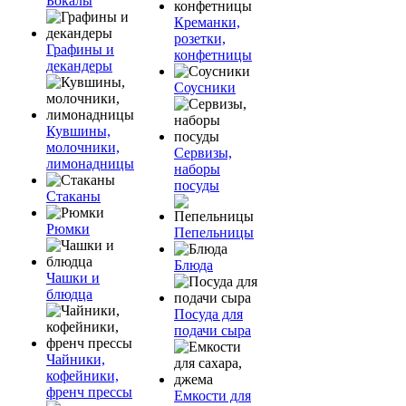
Бокалы
Креманки,
розетки,
Графины и
конфетницы
декандеры
Соусники
Кувшины,
молочники,
Сервизы,
лимонадницы
наборы
посуды
Стаканы
Рюмки
Пепельницы
Блюда
Чашки и
блюдца
Посуда для
подачи сыра
Чайники,
кофейники,
френч прессы
Емкости для