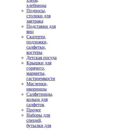
хлеба,
хлебницы
Подносы,
столики для
завтрака
Подставки для
яиц
Скатерти,
подложки,
салфетки,
костеры
Детская посуда
Крышки для
горячего,
мармиты,
гастроемкости
Масленки,
икорницы
Салфетницы,
кольца для
салфеток
Прочее
Наборы для
специй,
бутылки для