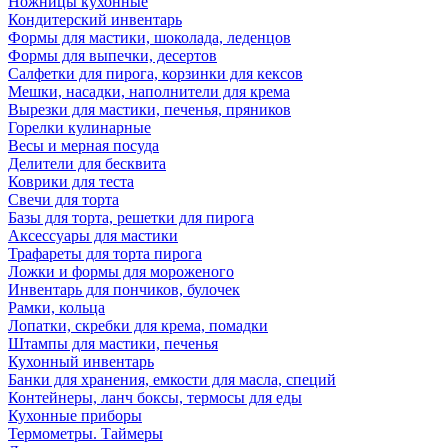
Ножницы кухонные
Кондитерский инвентарь
Формы для мастики, шоколада, леденцов
Формы для выпечки, десертов
Салфетки для пирога, корзинки для кексов
Мешки, насадки, наполнители для крема
Вырезки для мастики, печенья, пряников
Горелки кулинарные
Весы и мерная посуда
Делители для бесквита
Коврики для теста
Свечи для торта
Базы для торта, решетки для пирога
Аксессуары для мастики
Трафареты для торта пирога
Ложки и формы для мороженого
Инвентарь для пончиков, булочек
Рамки, кольца
Лопатки, скребки для крема, помадки
Штампы для мастики, печенья
Кухонный инвентарь
Банки для хранения, емкости для масла, специй
Контейнеры, ланч боксы, термосы для еды
Кухонные приборы
Термометры. Таймеры