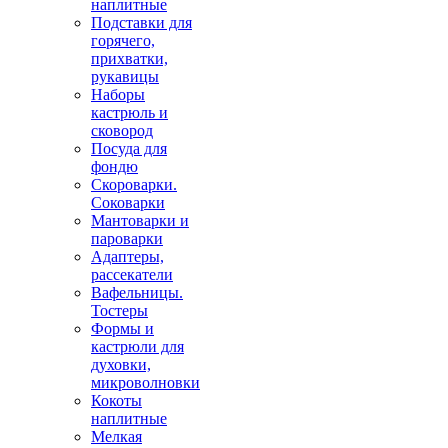
наплитные
Подставки для
горячего,
прихватки,
рукавицы
Наборы
кастрюль и
сковород
Посуда для
фондю
Скороварки.
Соковарки
Мантоварки и
пароварки
Адаптеры,
рассекатели
Вафельницы.
Тостеры
Формы и
кастрюли для
духовки,
микроволновки
Кокоты
наплитные
Мелкая