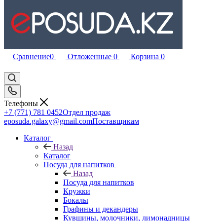
Сравнение
0
Отложенные
0
Корзина
0
Телефоны
+7 (771) 781 0452
Отдел продаж
eposuda.galaxy@gmail.com
Поставщикам
Каталог
Назад
Каталог
Посуда для напитков
Назад
Посуда для напитков
Кружки
Бокалы
Графины и декандеры
Кувшины, молочники, лимонадницы