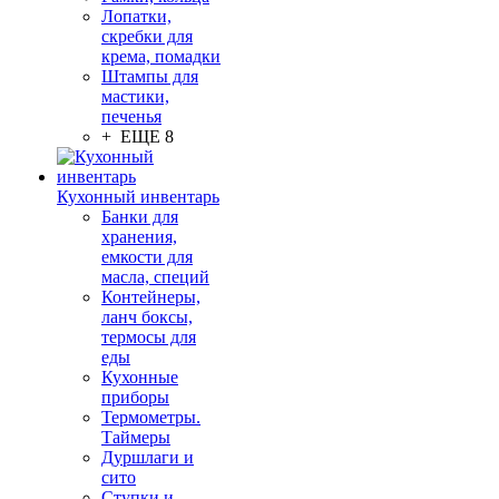
Лопатки,
скребки для
крема, помадки
Штампы для
мастики,
печенья
+ ЕЩЕ 8
Кухонный инвентарь
Банки для
хранения,
емкости для
масла, специй
Контейнеры,
ланч боксы,
термосы для
еды
Кухонные
приборы
Термометры.
Таймеры
Дуршлаги и
сито
Ступки и