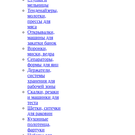
мельницы
Тенденайзеры,
молотки,
прессы для
мяса
Открывалки,
машины для
закатки банок
Воронки,
миски, ведра
Сепараторы,
формы для яиц
Держатели,
системы
хранения для
рабочей зоны
Скалки, резаки
и машинки для
теста
Щетки, ситечки
для раковин
Кухонные
полотенца,
фартуки