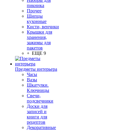
Наборы для
пикника
Прочее
Щипцы
кухонные
Кисти, венчики
Крышки для
хранения,
зажимы для
пакетов
+ ЕЩЕ 9
Предметы интерьера
Часы
Вазы
Шкатулки.
Ключницы
Свечи,
подсвечники
Доски для
записей и
книги для
рецептов
Декоративные