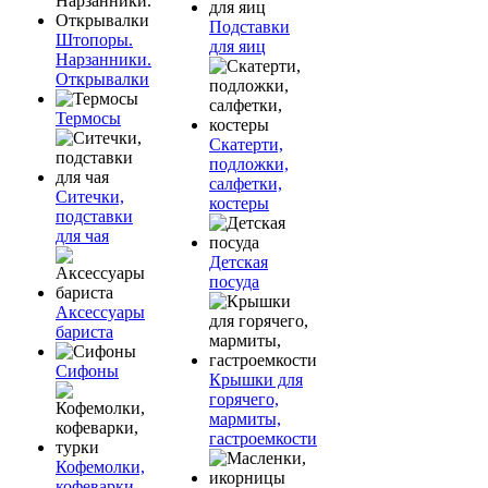
Подставки
Штопоры.
для яиц
Нарзанники.
Открывалки
Термосы
Скатерти,
подложки,
салфетки,
Ситечки,
костеры
подставки
для чая
Детская
посуда
Аксессуары
бариста
Сифоны
Крышки для
горячего,
мармиты,
гастроемкости
Кофемолки,
кофеварки,