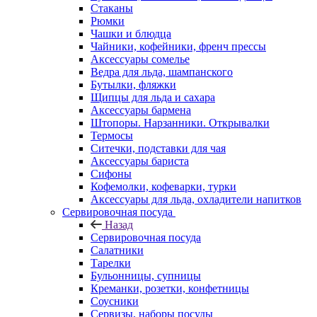
Стаканы
Рюмки
Чашки и блюдца
Чайники, кофейники, френч прессы
Аксессуары сомелье
Ведра для льда, шампанского
Бутылки, фляжки
Щипцы для льда и сахара
Аксессуары бармена
Штопоры. Нарзанники. Открывалки
Термосы
Ситечки, подставки для чая
Аксессуары бариста
Сифоны
Кофемолки, кофеварки, турки
Аксессуары для льда, охладители напитков
Сервировочная посуда
Назад
Сервировочная посуда
Салатники
Тарелки
Бульонницы, супницы
Креманки, розетки, конфетницы
Соусники
Сервизы, наборы посуды