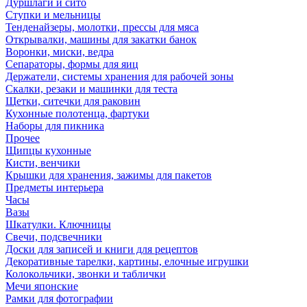
Дуршлаги и сито
Ступки и мельницы
Тенденайзеры, молотки, прессы для мяса
Открывалки, машины для закатки банок
Воронки, миски, ведра
Сепараторы, формы для яиц
Держатели, системы хранения для рабочей зоны
Скалки, резаки и машинки для теста
Щетки, ситечки для раковин
Кухонные полотенца, фартуки
Наборы для пикника
Прочее
Щипцы кухонные
Кисти, венчики
Крышки для хранения, зажимы для пакетов
Предметы интерьера
Часы
Вазы
Шкатулки. Ключницы
Свечи, подсвечники
Доски для записей и книги для рецептов
Декоративные тарелки, картины, елочные игрушки
Колокольчики, звонки и таблички
Мечи японские
Рамки для фотографии