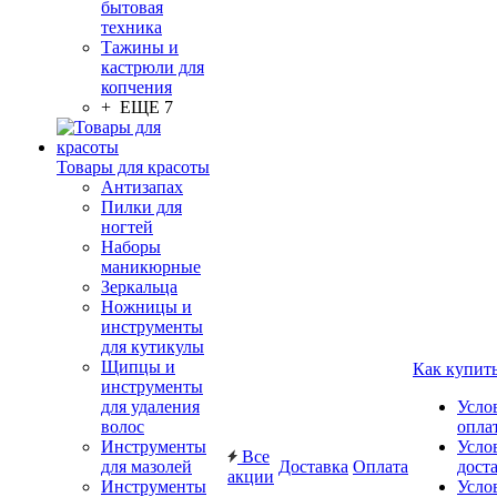
бытовая
техника
Тажины и
кастрюли для
копчения
+ ЕЩЕ 7
Товары для красоты
Антизапах
Пилки для
ногтей
Наборы
маникюрные
Зеркальца
Ножницы и
инструменты
для кутикулы
Щипцы и
Как купит
инструменты
для удаления
Усло
волос
опла
Инструменты
Усло
Все
для мазолей
Доставка
Оплата
дост
акции
Инструменты
Усло