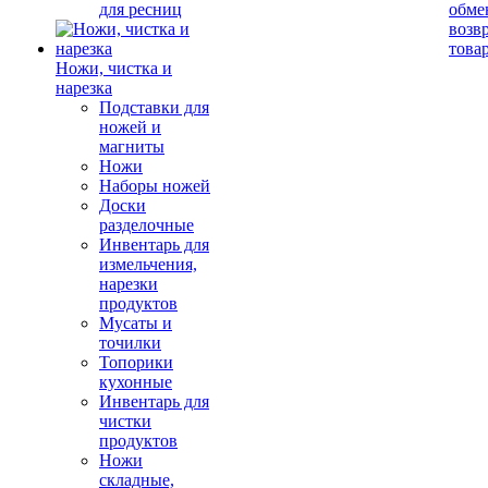
для ресниц
обме
возв
това
Ножи, чистка и
нарезка
Подставки для
ножей и
магниты
Ножи
Наборы ножей
Доски
разделочные
Инвентарь для
измельчения,
нарезки
продуктов
Мусаты и
точилки
Топорики
кухонные
Инвентарь для
чистки
продуктов
Ножи
складные,