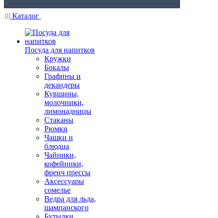
Каталог
Посуда для напитков
Кружки
Бокалы
Графины и
декандеры
Кувшины,
молочники,
лимонадницы
Стаканы
Рюмки
Чашки и
блюдца
Чайники,
кофейники,
френч прессы
Аксессуары
сомелье
Ведра для льда,
шампанского
Бутылки,