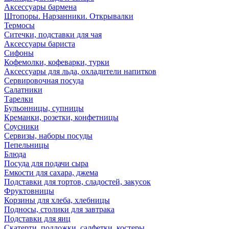
Аксессуары бармена
Штопоры. Нарзанники. Открывалки
Термосы
Ситечки, подставки для чая
Аксессуары бариста
Сифоны
Кофемолки, кофеварки, турки
Аксессуары для льда, охладители напитков
Сервировочная посуда
Салатники
Тарелки
Бульонницы, супницы
Креманки, розетки, конфетницы
Соусники
Сервизы, наборы посуды
Пепельницы
Блюда
Посуда для подачи сыра
Емкости для сахара, джема
Подставки для тортов, сладостей, закусок
Фруктовницы
Корзины для хлеба, хлебницы
Подносы, столики для завтрака
Подставки для яиц
Скатерти, подложки, салфетки, костеры