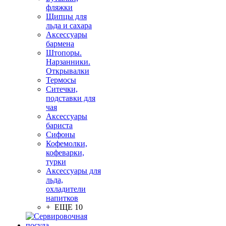
фляжки
Щипцы для
льда и сахара
Аксессуары
бармена
Штопоры.
Нарзанники.
Открывалки
Термосы
Ситечки,
подставки для
чая
Аксессуары
бариста
Сифоны
Кофемолки,
кофеварки,
турки
Аксессуары для
льда,
охладители
напитков
+ ЕЩЕ 10