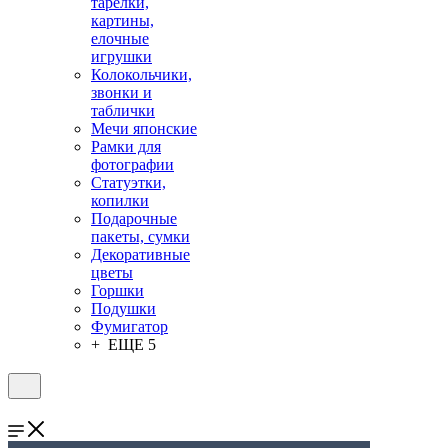
тарелки,
картины,
елочные
игрушки
Колокольчики,
звонки и
таблички
Мечи японские
Рамки для
фотографии
Статуэтки,
копилки
Подарочные
пакеты, сумки
Декоративные
цветы
Горшки
Подушки
Фумигатор
+ ЕЩЕ 5