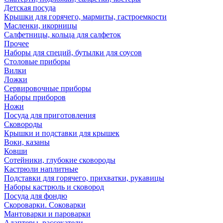
Детская посуда
Крышки для горячего, мармиты, гастроемкости
Масленки, икорницы
Салфетницы, кольца для салфеток
Прочее
Наборы для специй, бутылки для соусов
Столовые приборы
Вилки
Ложки
Сервировочные приборы
Наборы приборов
Ножи
Посуда для приготовления
Сковороды
Крышки и подставки для крышек
Воки, казаны
Ковши
Сотейники, глубокие сковороды
Кастрюли наплитные
Подставки для горячего, прихватки, рукавицы
Наборы кастрюль и сковород
Посуда для фондю
Скороварки. Соковарки
Мантоварки и пароварки
Адаптеры, рассекатели