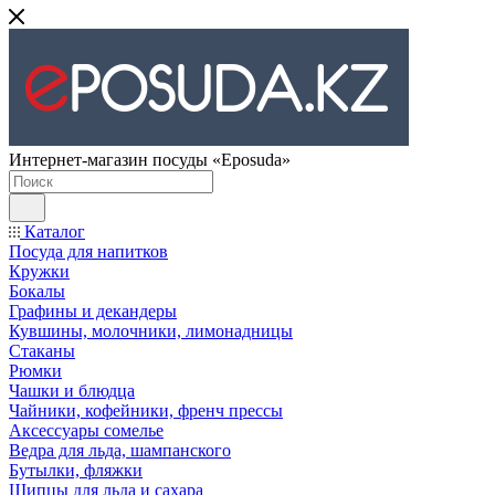
Интернет-магазин посуды «Eposuda»
Каталог
Посуда для напитков
Кружки
Бокалы
Графины и декандеры
Кувшины, молочники, лимонадницы
Стаканы
Рюмки
Чашки и блюдца
Чайники, кофейники, френч прессы
Аксессуары сомелье
Ведра для льда, шампанского
Бутылки, фляжки
Щипцы для льда и сахара