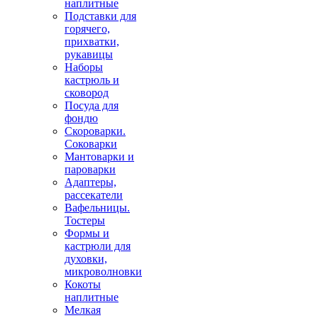
наплитные
Подставки для
горячего,
прихватки,
рукавицы
Наборы
кастрюль и
сковород
Посуда для
фондю
Скороварки.
Соковарки
Мантоварки и
пароварки
Адаптеры,
рассекатели
Вафельницы.
Тостеры
Формы и
кастрюли для
духовки,
микроволновки
Кокоты
наплитные
Мелкая