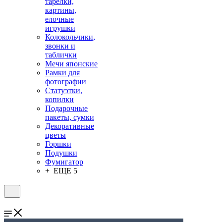
тарелки,
картины,
елочные
игрушки
Колокольчики,
звонки и
таблички
Мечи японские
Рамки для
фотографии
Статуэтки,
копилки
Подарочные
пакеты, сумки
Декоративные
цветы
Горшки
Подушки
Фумигатор
+ ЕЩЕ 5