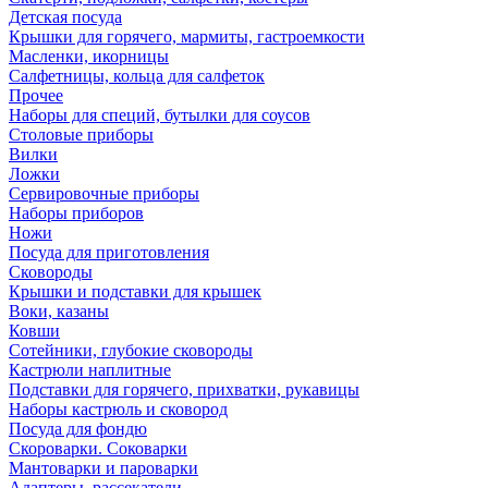
Детская посуда
Крышки для горячего, мармиты, гастроемкости
Масленки, икорницы
Салфетницы, кольца для салфеток
Прочее
Наборы для специй, бутылки для соусов
Столовые приборы
Вилки
Ложки
Сервировочные приборы
Наборы приборов
Ножи
Посуда для приготовления
Сковороды
Крышки и подставки для крышек
Воки, казаны
Ковши
Сотейники, глубокие сковороды
Кастрюли наплитные
Подставки для горячего, прихватки, рукавицы
Наборы кастрюль и сковород
Посуда для фондю
Скороварки. Соковарки
Мантоварки и пароварки
Адаптеры, рассекатели