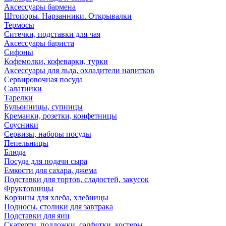
Аксессуары бармена
Штопоры. Нарзанники. Открывалки
Термосы
Ситечки, подставки для чая
Аксессуары бариста
Сифоны
Кофемолки, кофеварки, турки
Аксессуары для льда, охладители напитков
Сервировочная посуда
Салатники
Тарелки
Бульонницы, супницы
Креманки, розетки, конфетницы
Соусники
Сервизы, наборы посуды
Пепельницы
Блюда
Посуда для подачи сыра
Емкости для сахара, джема
Подставки для тортов, сладостей, закусок
Фруктовницы
Корзины для хлеба, хлебницы
Подносы, столики для завтрака
Подставки для яиц
Скатерти, подложки, салфетки, костеры