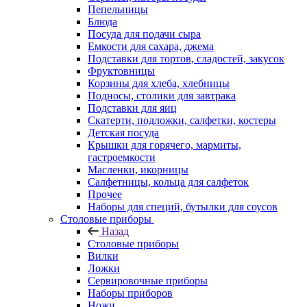
Пепельницы
Блюда
Посуда для подачи сыра
Емкости для сахара, джема
Подставки для тортов, сладостей, закусок
Фруктовницы
Корзины для хлеба, хлебницы
Подносы, столики для завтрака
Подставки для яиц
Скатерти, подложки, салфетки, костеры
Детская посуда
Крышки для горячего, мармиты,
гастроемкости
Масленки, икорницы
Салфетницы, кольца для салфеток
Прочее
Наборы для специй, бутылки для соусов
Столовые приборы
Назад
Столовые приборы
Вилки
Ложки
Сервировочные приборы
Наборы приборов
Ножи