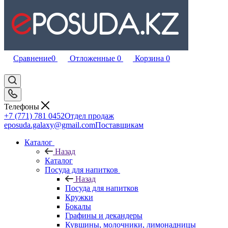
Сравнение
0
Отложенные
0
Корзина
0
Телефоны
+7 (771) 781 0452
Отдел продаж
eposuda.galaxy@gmail.com
Поставщикам
Каталог
Назад
Каталог
Посуда для напитков
Назад
Посуда для напитков
Кружки
Бокалы
Графины и декандеры
Кувшины, молочники, лимонадницы