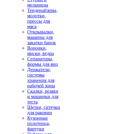
мельницы
Тенденайзеры,
молотки,
прессы для
мяса
Открывалки,
машины для
закатки банок
Воронки,
миски, ведра
Сепараторы,
формы для яиц
Держатели,
системы
хранения для
рабочей зоны
Скалки, резаки
и машинки для
теста
Щетки, ситечки
для раковин
Кухонные
полотенца,
фартуки