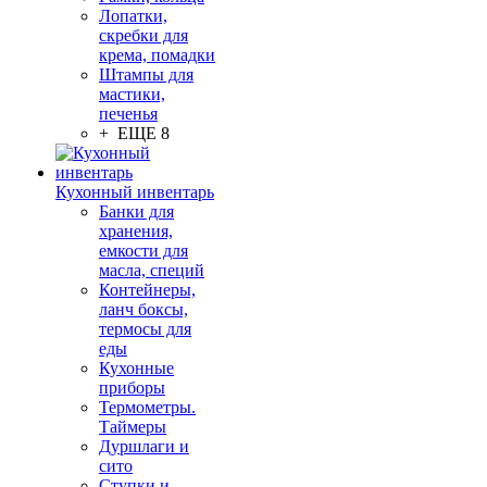
Лопатки,
скребки для
крема, помадки
Штампы для
мастики,
печенья
+ ЕЩЕ 8
Кухонный инвентарь
Банки для
хранения,
емкости для
масла, специй
Контейнеры,
ланч боксы,
термосы для
еды
Кухонные
приборы
Термометры.
Таймеры
Дуршлаги и
сито
Ступки и