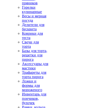
пряников
Горелки
кулинарные
Весы и мерная
посуда
Делители для
бесквита
Коврики для
теста
Свечи для
торта
Базы для торта,
решетки для
пирога
Аксессуары для
мастики
Трафареты для
торта пирога
Ложки и
формы для
мороженого
Инвентарь для
пончиков,
булочек
Рамки, кольца