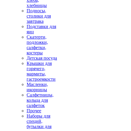
хлеба,
хлебницы
Подносы,
столики для
завтрака
Подставки для
яиц
Скатерти,
подложки,
салфетки,
костеры
Детская посуда
Крышки для
горячего,
мармиты,
гастроемкости
Масленки,
икорницы
Салфетницы,
кольца для
салфеток
Прочее
Наборы для
специй,
бутылки для