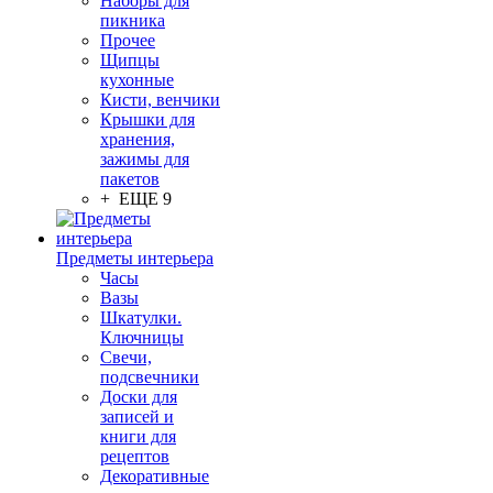
Наборы для
пикника
Прочее
Щипцы
кухонные
Кисти, венчики
Крышки для
хранения,
зажимы для
пакетов
+ ЕЩЕ 9
Предметы интерьера
Часы
Вазы
Шкатулки.
Ключницы
Свечи,
подсвечники
Доски для
записей и
книги для
рецептов
Декоративные