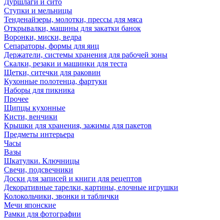
Дуршлаги и сито
Ступки и мельницы
Тенденайзеры, молотки, прессы для мяса
Открывалки, машины для закатки банок
Воронки, миски, ведра
Сепараторы, формы для яиц
Держатели, системы хранения для рабочей зоны
Скалки, резаки и машинки для теста
Щетки, ситечки для раковин
Кухонные полотенца, фартуки
Наборы для пикника
Прочее
Щипцы кухонные
Кисти, венчики
Крышки для хранения, зажимы для пакетов
Предметы интерьера
Часы
Вазы
Шкатулки. Ключницы
Свечи, подсвечники
Доски для записей и книги для рецептов
Декоративные тарелки, картины, елочные игрушки
Колокольчики, звонки и таблички
Мечи японские
Рамки для фотографии