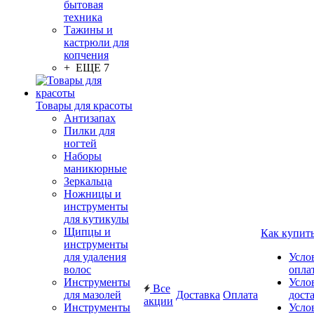
бытовая
техника
Тажины и
кастрюли для
копчения
+ ЕЩЕ 7
Товары для красоты
Антизапах
Пилки для
ногтей
Наборы
маникюрные
Зеркальца
Ножницы и
инструменты
для кутикулы
Щипцы и
Как купит
инструменты
для удаления
Усло
волос
опла
Инструменты
Усло
Все
для мазолей
Доставка
Оплата
дост
акции
Инструменты
Усло