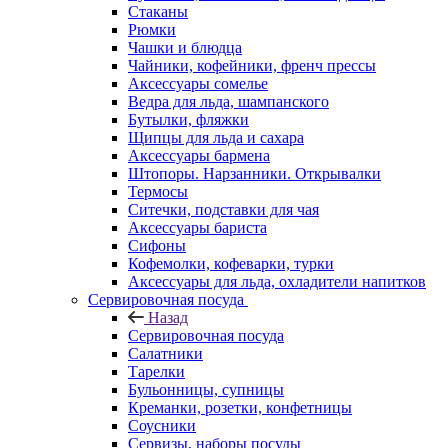
Стаканы
Рюмки
Чашки и блюдца
Чайники, кофейники, френч прессы
Аксессуары сомелье
Ведра для льда, шампанского
Бутылки, фляжки
Щипцы для льда и сахара
Аксессуары бармена
Штопоры. Нарзанники. Открывалки
Термосы
Ситечки, подставки для чая
Аксессуары бариста
Сифоны
Кофемолки, кофеварки, турки
Аксессуары для льда, охладители напитков
Сервировочная посуда
Назад
Сервировочная посуда
Салатники
Тарелки
Бульонницы, супницы
Креманки, розетки, конфетницы
Соусники
Сервизы, наборы посуды