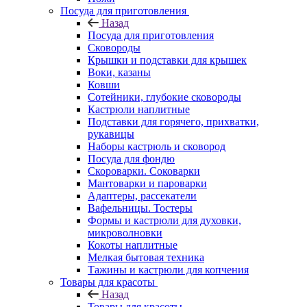
Посуда для приготовления
Назад
Посуда для приготовления
Сковороды
Крышки и подставки для крышек
Воки, казаны
Ковши
Сотейники, глубокие сковороды
Кастрюли наплитные
Подставки для горячего, прихватки,
рукавицы
Наборы кастрюль и сковород
Посуда для фондю
Скороварки. Соковарки
Мантоварки и пароварки
Адаптеры, рассекатели
Вафельницы. Тостеры
Формы и кастрюли для духовки,
микроволновки
Кокоты наплитные
Мелкая бытовая техника
Тажины и кастрюли для копчения
Товары для красоты
Назад
Товары для красоты