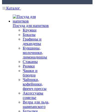
Каталог
Посуда для напитков
Кружки
Бокалы
Графины и
декандеры
Кувшины,
молочники,
лимонадницы
Стаканы
Рюмки
Чашки и
блюдца
Чайники,
кофейники,
френч прессы
Аксессуары
сомелье
Ведра для льда,
шампанского
Бутылки,