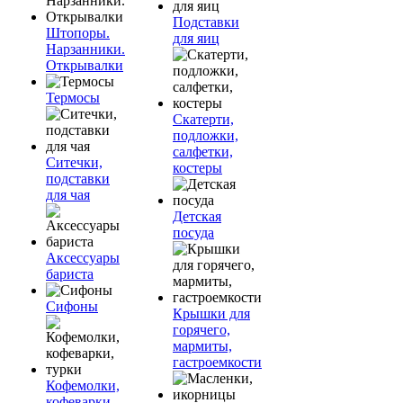
Подставки
Штопоры.
для яиц
Нарзанники.
Открывалки
Термосы
Скатерти,
подложки,
салфетки,
Ситечки,
костеры
подставки
для чая
Детская
посуда
Аксессуары
бариста
Сифоны
Крышки для
горячего,
мармиты,
гастроемкости
Кофемолки,
кофеварки,