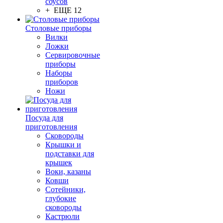
соусов
+ ЕЩЕ 12
Столовые приборы
Вилки
Ложки
Сервировочные
приборы
Наборы
приборов
Ножи
Посуда для
приготовления
Сковороды
Крышки и
подставки для
крышек
Воки, казаны
Ковши
Сотейники,
глубокие
сковороды
Кастрюли