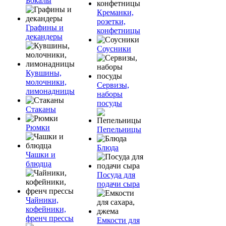
Бокалы
Креманки,
розетки,
Графины и
конфетницы
декандеры
Соусники
Кувшины,
молочники,
Сервизы,
лимонадницы
наборы
посуды
Стаканы
Рюмки
Пепельницы
Блюда
Чашки и
блюдца
Посуда для
подачи сыра
Чайники,
кофейники,
френч прессы
Емкости для