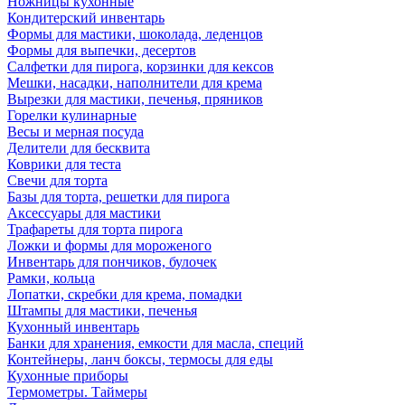
Ножницы кухонные
Кондитерский инвентарь
Формы для мастики, шоколада, леденцов
Формы для выпечки, десертов
Салфетки для пирога, корзинки для кексов
Мешки, насадки, наполнители для крема
Вырезки для мастики, печенья, пряников
Горелки кулинарные
Весы и мерная посуда
Делители для бесквита
Коврики для теста
Свечи для торта
Базы для торта, решетки для пирога
Аксессуары для мастики
Трафареты для торта пирога
Ложки и формы для мороженого
Инвентарь для пончиков, булочек
Рамки, кольца
Лопатки, скребки для крема, помадки
Штампы для мастики, печенья
Кухонный инвентарь
Банки для хранения, емкости для масла, специй
Контейнеры, ланч боксы, термосы для еды
Кухонные приборы
Термометры. Таймеры