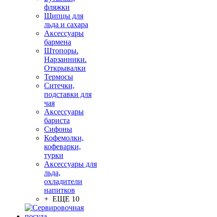
фляжки
Щипцы для
льда и сахара
Аксессуары
бармена
Штопоры.
Нарзанники.
Открывалки
Термосы
Ситечки,
подставки для
чая
Аксессуары
бариста
Сифоны
Кофемолки,
кофеварки,
турки
Аксессуары для
льда,
охладители
напитков
+ ЕЩЕ 10