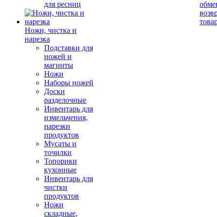
для ресниц
обме
возв
това
Ножи, чистка и
нарезка
Подставки для
ножей и
магниты
Ножи
Наборы ножей
Доски
разделочные
Инвентарь для
измельчения,
нарезки
продуктов
Мусаты и
точилки
Топорики
кухонные
Инвентарь для
чистки
продуктов
Ножи
складные,