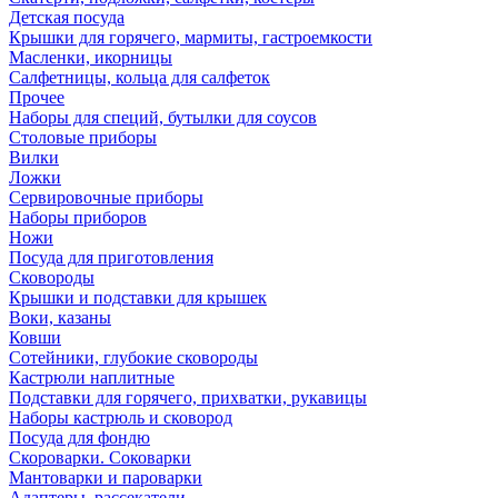
Детская посуда
Крышки для горячего, мармиты, гастроемкости
Масленки, икорницы
Салфетницы, кольца для салфеток
Прочее
Наборы для специй, бутылки для соусов
Столовые приборы
Вилки
Ложки
Сервировочные приборы
Наборы приборов
Ножи
Посуда для приготовления
Сковороды
Крышки и подставки для крышек
Воки, казаны
Ковши
Сотейники, глубокие сковороды
Кастрюли наплитные
Подставки для горячего, прихватки, рукавицы
Наборы кастрюль и сковород
Посуда для фондю
Скороварки. Соковарки
Мантоварки и пароварки
Адаптеры, рассекатели