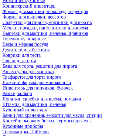
Ножницы кухонные
Кондитерский инвентарь
Формы для мастики, шоколада, леденцов
Формы для выпечки, десертов
Салфетки для пирога, корзинки для кексов
Мешки, насадки, наполнители для крема
Вырезки для мастики, печенья, пряников
Горелки кулинарные
Весы и мерная посуда
Делители для бесквита
Коврики для теста
Свечи для торта
Базы для торта, решетки для пирога
Аксессуары для мастики
Трафареты для торта пирога
Ложки и формы для мороженого
Инвентарь для пончиков, булочек
Рамки, кольца
Лопатки, скребки для крема, помадки
Штампы для мастики, печенья
Кухонный инвентарь
Банки для хранения, емкости для масла, специй
Контейнеры, ланч боксы, термосы для еды
Кухонные приборы
Термометры. Таймеры