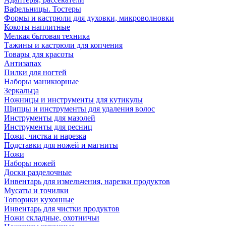
Вафельницы. Тостеры
Формы и кастрюли для духовки, микроволновки
Кокоты наплитные
Мелкая бытовая техника
Тажины и кастрюли для копчения
Товары для красоты
Антизапах
Пилки для ногтей
Наборы маникюрные
Зеркальца
Ножницы и инструменты для кутикулы
Щипцы и инструменты для удаления волос
Инструменты для мазолей
Инструменты для ресниц
Ножи, чистка и нарезка
Подставки для ножей и магниты
Ножи
Наборы ножей
Доски разделочные
Инвентарь для измельчения, нарезки продуктов
Мусаты и точилки
Топорики кухонные
Инвентарь для чистки продуктов
Ножи складные, охотничьи