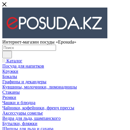
Интернет-магазин посуды «Eposuda»
Каталог
Посуда для напитков
Кружки
Бокалы
Графины и декандеры
Кувшины, молочники, лимонадницы
Стаканы
Рюмки
Чашки и блюдца
Чайники, кофейники, френч прессы
Аксессуары сомелье
Ведра для льда, шампанского
Бутылки, фляжки
Щипцы для льда и сахара