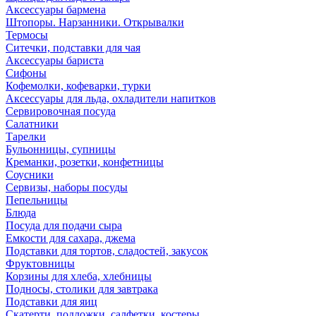
Аксессуары бармена
Штопоры. Нарзанники. Открывалки
Термосы
Ситечки, подставки для чая
Аксессуары бариста
Сифоны
Кофемолки, кофеварки, турки
Аксессуары для льда, охладители напитков
Сервировочная посуда
Салатники
Тарелки
Бульонницы, супницы
Креманки, розетки, конфетницы
Соусники
Сервизы, наборы посуды
Пепельницы
Блюда
Посуда для подачи сыра
Емкости для сахара, джема
Подставки для тортов, сладостей, закусок
Фруктовницы
Корзины для хлеба, хлебницы
Подносы, столики для завтрака
Подставки для яиц
Скатерти, подложки, салфетки, костеры