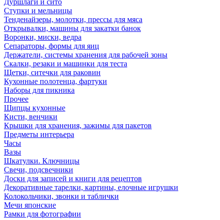
Дуршлаги и сито
Ступки и мельницы
Тенденайзеры, молотки, прессы для мяса
Открывалки, машины для закатки банок
Воронки, миски, ведра
Сепараторы, формы для яиц
Держатели, системы хранения для рабочей зоны
Скалки, резаки и машинки для теста
Щетки, ситечки для раковин
Кухонные полотенца, фартуки
Наборы для пикника
Прочее
Щипцы кухонные
Кисти, венчики
Крышки для хранения, зажимы для пакетов
Предметы интерьера
Часы
Вазы
Шкатулки. Ключницы
Свечи, подсвечники
Доски для записей и книги для рецептов
Декоративные тарелки, картины, елочные игрушки
Колокольчики, звонки и таблички
Мечи японские
Рамки для фотографии