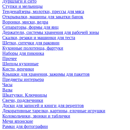
Дуршлаги и сито
Ступки и мельницы
Тенденайзеры, молотки, прессы для мяса
Открывалки, машины для закатки банок
Воронки, миски, ведра
Сепараторы, формы для яиц
Держатели, системы хранения для рабочей зоны
Скалки, резаки и машинки для теста
Щетки, ситечки для раковин
Кухонные полотенца, фартуки
Наборы для пикника
Прочее
Щипцы кухонные
Кисти, венчики
Крышки для хранения, зажимы для пакетов
Предметы интерьера
Часы
Вазы
Шкатулки. Ключницы
Свечи, подсвечники
Доски для записей и книги для рецептов
Декоративные тарелки, картины, елочные игрушки
Колокольчики, звонки и таблички
Мечи японские
Рамки для фотографии