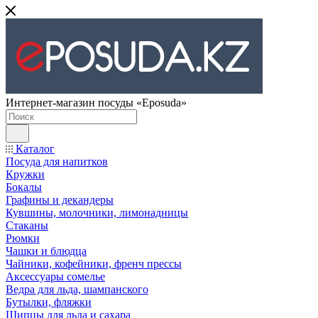
Интернет-магазин посуды «Eposuda»
Каталог
Посуда для напитков
Кружки
Бокалы
Графины и декандеры
Кувшины, молочники, лимонадницы
Стаканы
Рюмки
Чашки и блюдца
Чайники, кофейники, френч прессы
Аксессуары сомелье
Ведра для льда, шампанского
Бутылки, фляжки
Щипцы для льда и сахара