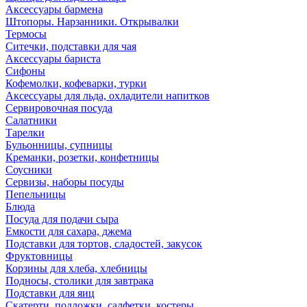
Аксессуары бармена
Штопоры. Нарзанники. Открывалки
Термосы
Ситечки, подставки для чая
Аксессуары бариста
Сифоны
Кофемолки, кофеварки, турки
Аксессуары для льда, охладители напитков
Сервировочная посуда
Салатники
Тарелки
Бульонницы, супницы
Креманки, розетки, конфетницы
Соусники
Сервизы, наборы посуды
Пепельницы
Блюда
Посуда для подачи сыра
Емкости для сахара, джема
Подставки для тортов, сладостей, закусок
Фруктовницы
Корзины для хлеба, хлебницы
Подносы, столики для завтрака
Подставки для яиц
Скатерти, подложки, салфетки, костеры