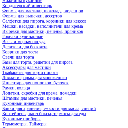
Ножницы кухонные
Кондитерский инвентарь
Формы для мастики, шоколада, леденцов
Формы для выпечки, десертов
Салфетки для пирога, корзинки для кексов
Мешки, насадки, наполнители для крема
Вырезки для мастики, печенья, пряников
Горелки кулинарные
Весы и мерная посуда
Делители для бесквита
Коврики для теста
Свечи для торта
Базы для торта, решетки для пирога
Аксессуары для мастики
Трафареты для торта пирога
Ложки и формы для мороженого
Инвентарь для пончиков, булочек
Рамки, кольца
Лопатки, скребки для крема, помадки
Штампы для мастики, печенья
Кухонный инвентарь
Банки для хранения, емкости для масла, специй
Контейнеры, ланч боксы, термосы для еды
Кухонные приборы
Термометры. Таймеры