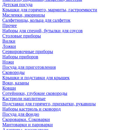
Детская посуда
Крышки для горячего, мармиты, гастроемкости
Масленки, икорницы
Салфетницы, кольца для салфеток
Прочее
Наборы для специй, бутылки для соусов
Столовые приборы
Вилки
Ложки
Сервировочные приборы
Наборы приборов
Ножи
Посуда для приготовления
Сковороды
Крышки и подставки для крышек
Воки, казаны
Ковши
Сотейники, глубокие сковороды
Кастрюли наплитные
Подставки для горячего, прихватки, рукавицы
Наборы кастрюль и сковород
Посуда для фондю
Скороварки. Соковарки
Мантоварки и пароварки
Адаптеры, рассекатели