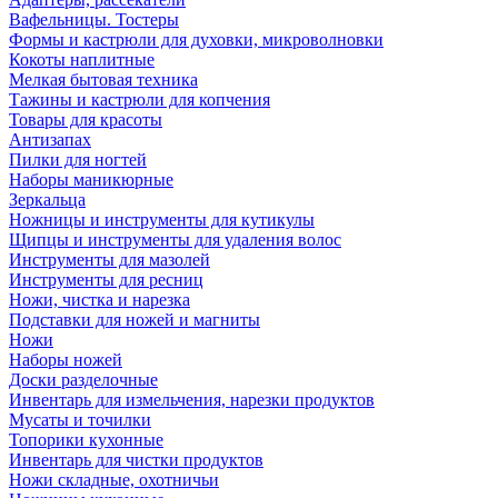
Вафельницы. Тостеры
Формы и кастрюли для духовки, микроволновки
Кокоты наплитные
Мелкая бытовая техника
Тажины и кастрюли для копчения
Товары для красоты
Антизапах
Пилки для ногтей
Наборы маникюрные
Зеркальца
Ножницы и инструменты для кутикулы
Щипцы и инструменты для удаления волос
Инструменты для мазолей
Инструменты для ресниц
Ножи, чистка и нарезка
Подставки для ножей и магниты
Ножи
Наборы ножей
Доски разделочные
Инвентарь для измельчения, нарезки продуктов
Мусаты и точилки
Топорики кухонные
Инвентарь для чистки продуктов
Ножи складные, охотничьи