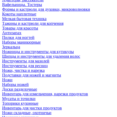
Вафельницы. Тостеры
Формы и кастрюли для духовки, микроволновки
Кокоты наплитные
Мелкая бытовая техника
Тажины и кастрюли для копчения
Товары для красоты
Антизапах
Пилки для ногтей
Наборы маникюрные
Зеркальца
Ножницы и инструменты для кутикулы
Щипцы и инструменты для удаления волос
Инструменты для мазолей
Инструменты для ресниц
Ножи, чистка и нарезка
Подставки для ножей и магниты
Ножи
Наборы ножей
Доски разделочные
Инвентарь для измельчения, нарезки продуктов
Мусаты и точилки
Топорики кухонные
Инвентарь для чистки продуктов
Ножи складные, охотничьи