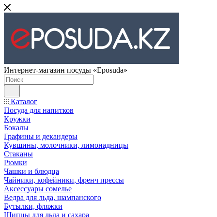
Интернет-магазин посуды «Eposuda»
Каталог
Посуда для напитков
Кружки
Бокалы
Графины и декандеры
Кувшины, молочники, лимонадницы
Стаканы
Рюмки
Чашки и блюдца
Чайники, кофейники, френч прессы
Аксессуары сомелье
Ведра для льда, шампанского
Бутылки, фляжки
Щипцы для льда и сахара