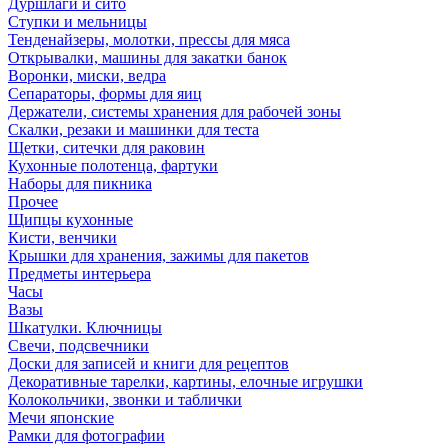
Дуршлаги и сито
Ступки и мельницы
Тенденайзеры, молотки, прессы для мяса
Открывалки, машины для закатки банок
Воронки, миски, ведра
Сепараторы, формы для яиц
Держатели, системы хранения для рабочей зоны
Скалки, резаки и машинки для теста
Щетки, ситечки для раковин
Кухонные полотенца, фартуки
Наборы для пикника
Прочее
Щипцы кухонные
Кисти, венчики
Крышки для хранения, зажимы для пакетов
Предметы интерьера
Часы
Вазы
Шкатулки. Ключницы
Свечи, подсвечники
Доски для записей и книги для рецептов
Декоративные тарелки, картины, елочные игрушки
Колокольчики, звонки и таблички
Мечи японские
Рамки для фотографии