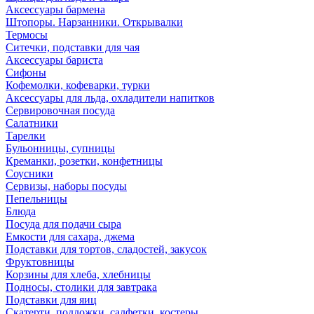
Аксессуары бармена
Штопоры. Нарзанники. Открывалки
Термосы
Ситечки, подставки для чая
Аксессуары бариста
Сифоны
Кофемолки, кофеварки, турки
Аксессуары для льда, охладители напитков
Сервировочная посуда
Салатники
Тарелки
Бульонницы, супницы
Креманки, розетки, конфетницы
Соусники
Сервизы, наборы посуды
Пепельницы
Блюда
Посуда для подачи сыра
Емкости для сахара, джема
Подставки для тортов, сладостей, закусок
Фруктовницы
Корзины для хлеба, хлебницы
Подносы, столики для завтрака
Подставки для яиц
Скатерти, подложки, салфетки, костеры