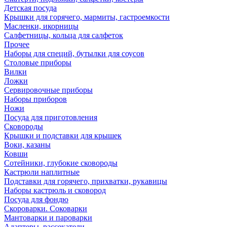
Детская посуда
Крышки для горячего, мармиты, гастроемкости
Масленки, икорницы
Салфетницы, кольца для салфеток
Прочее
Наборы для специй, бутылки для соусов
Столовые приборы
Вилки
Ложки
Сервировочные приборы
Наборы приборов
Ножи
Посуда для приготовления
Сковороды
Крышки и подставки для крышек
Воки, казаны
Ковши
Сотейники, глубокие сковороды
Кастрюли наплитные
Подставки для горячего, прихватки, рукавицы
Наборы кастрюль и сковород
Посуда для фондю
Скороварки. Соковарки
Мантоварки и пароварки
Адаптеры, рассекатели