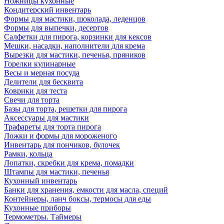
Ножницы кухонные
Кондитерский инвентарь
Формы для мастики, шоколада, леденцов
Формы для выпечки, десертов
Салфетки для пирога, корзинки для кексов
Мешки, насадки, наполнители для крема
Вырезки для мастики, печенья, пряников
Горелки кулинарные
Весы и мерная посуда
Делители для бесквита
Коврики для теста
Свечи для торта
Базы для торта, решетки для пирога
Аксессуары для мастики
Трафареты для торта пирога
Ложки и формы для мороженого
Инвентарь для пончиков, булочек
Рамки, кольца
Лопатки, скребки для крема, помадки
Штампы для мастики, печенья
Кухонный инвентарь
Банки для хранения, емкости для масла, специй
Контейнеры, ланч боксы, термосы для еды
Кухонные приборы
Термометры. Таймеры