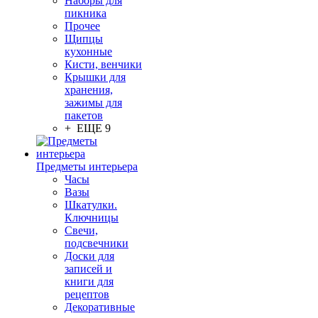
Наборы для
пикника
Прочее
Щипцы
кухонные
Кисти, венчики
Крышки для
хранения,
зажимы для
пакетов
+ ЕЩЕ 9
Предметы интерьера
Часы
Вазы
Шкатулки.
Ключницы
Свечи,
подсвечники
Доски для
записей и
книги для
рецептов
Декоративные