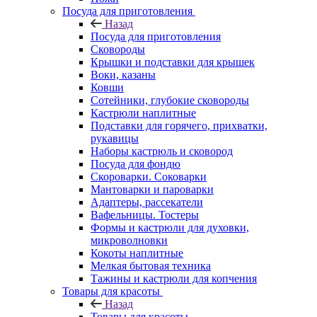
Посуда для приготовления
Назад
Посуда для приготовления
Сковороды
Крышки и подставки для крышек
Воки, казаны
Ковши
Сотейники, глубокие сковороды
Кастрюли наплитные
Подставки для горячего, прихватки,
рукавицы
Наборы кастрюль и сковород
Посуда для фондю
Скороварки. Соковарки
Мантоварки и пароварки
Адаптеры, рассекатели
Вафельницы. Тостеры
Формы и кастрюли для духовки,
микроволновки
Кокоты наплитные
Мелкая бытовая техника
Тажины и кастрюли для копчения
Товары для красоты
Назад
Товары для красоты