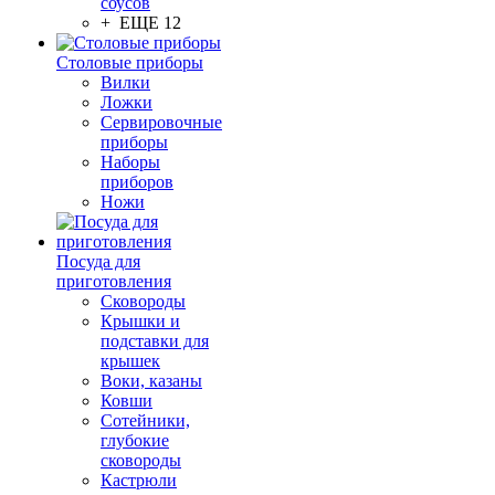
соусов
+ ЕЩЕ 12
Столовые приборы
Вилки
Ложки
Сервировочные
приборы
Наборы
приборов
Ножи
Посуда для
приготовления
Сковороды
Крышки и
подставки для
крышек
Воки, казаны
Ковши
Сотейники,
глубокие
сковороды
Кастрюли