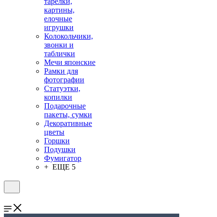
тарелки,
картины,
елочные
игрушки
Колокольчики,
звонки и
таблички
Мечи японские
Рамки для
фотографии
Статуэтки,
копилки
Подарочные
пакеты, сумки
Декоративные
цветы
Горшки
Подушки
Фумигатор
+ ЕЩЕ 5