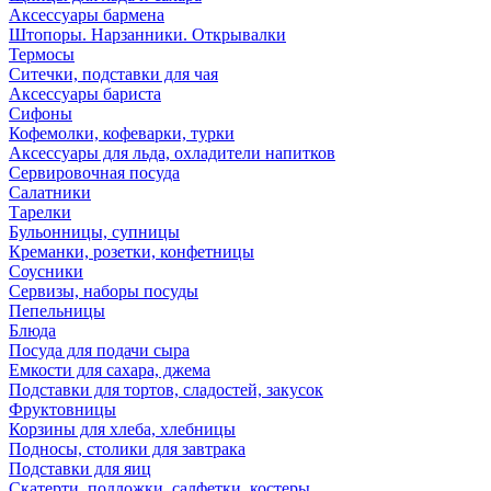
Аксессуары бармена
Штопоры. Нарзанники. Открывалки
Термосы
Ситечки, подставки для чая
Аксессуары бариста
Сифоны
Кофемолки, кофеварки, турки
Аксессуары для льда, охладители напитков
Сервировочная посуда
Салатники
Тарелки
Бульонницы, супницы
Креманки, розетки, конфетницы
Соусники
Сервизы, наборы посуды
Пепельницы
Блюда
Посуда для подачи сыра
Емкости для сахара, джема
Подставки для тортов, сладостей, закусок
Фруктовницы
Корзины для хлеба, хлебницы
Подносы, столики для завтрака
Подставки для яиц
Скатерти, подложки, салфетки, костеры