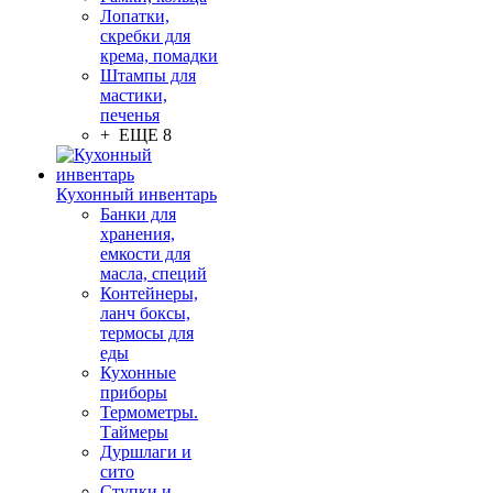
Лопатки,
скребки для
крема, помадки
Штампы для
мастики,
печенья
+ ЕЩЕ 8
Кухонный инвентарь
Банки для
хранения,
емкости для
масла, специй
Контейнеры,
ланч боксы,
термосы для
еды
Кухонные
приборы
Термометры.
Таймеры
Дуршлаги и
сито
Ступки и