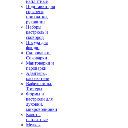
наплитные
Подставки для
горячего,
прихватки,
рукавицы
Наборы
кастрюль и
сковород
Посуда для
фондю
Скороварки.
Соковарки
Мантоварки и
пароварки
Адаптеры,
рассекатели
Вафельницы.
Тостеры
Формы и
кастрюли для
духовки,
микроволновки
Кокоты
наплитные
Мелкая