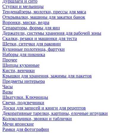
Дуршлаги и сито
Ступки и мельницы
Тенденайзеры, молотки, прессы для мяса
Открывалки, машины для закатки банок
Воронки, миски, ведра
Сепараторы, формы для яиц
Держатели, системы хранения для рабочей зоны
Скалки, резаки и машинки для теста
Щетки, ситечки для раковин
Кухонные полотенца, фартуки
Наборы для пикника
Прочее
Щипцы кухонные
Кисти, венчики
Крышки для хранения, зажимы для пакетов
Предметы интерьера
Часы
Вазы
Шкатулки. Ключницы
Свечи, подсвечники
Доски для записей и книги для рецептов
Декоративные тарелки, картины, елочные игрушки
Колокольчики, звонки и таблички
Мечи японские
Рамки для фотографии