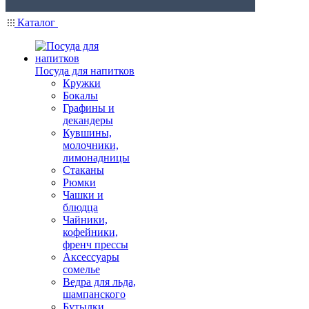
Каталог
Посуда для напитков
Кружки
Бокалы
Графины и
декандеры
Кувшины,
молочники,
лимонадницы
Стаканы
Рюмки
Чашки и
блюдца
Чайники,
кофейники,
френч прессы
Аксессуары
сомелье
Ведра для льда,
шампанского
Бутылки,