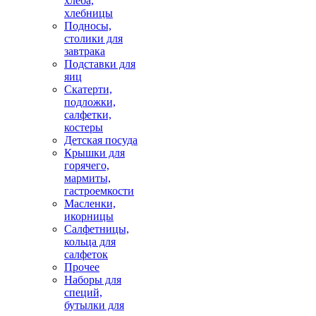
хлеба,
хлебницы
Подносы,
столики для
завтрака
Подставки для
яиц
Скатерти,
подложки,
салфетки,
костеры
Детская посуда
Крышки для
горячего,
мармиты,
гастроемкости
Масленки,
икорницы
Салфетницы,
кольца для
салфеток
Прочее
Наборы для
специй,
бутылки для