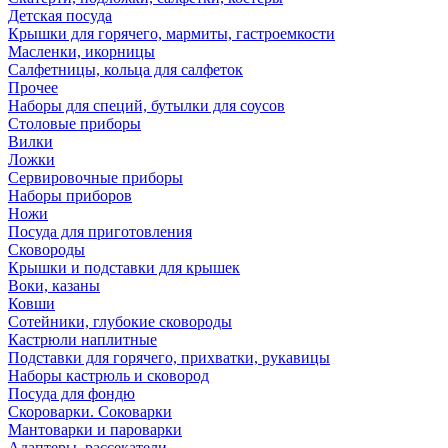
Детская посуда
Крышки для горячего, мармиты, гастроемкости
Масленки, икорницы
Салфетницы, кольца для салфеток
Прочее
Наборы для специй, бутылки для соусов
Столовые приборы
Вилки
Ложки
Сервировочные приборы
Наборы приборов
Ножи
Посуда для приготовления
Сковороды
Крышки и подставки для крышек
Воки, казаны
Ковши
Сотейники, глубокие сковороды
Кастрюли наплитные
Подставки для горячего, прихватки, рукавицы
Наборы кастрюль и сковород
Посуда для фондю
Скороварки. Соковарки
Мантоварки и пароварки
Адаптеры, рассекатели