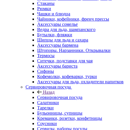
Стаканы
Рюмки
Чашки и блюдца
Чайники, кофейники, френч прессы
Аксессуары сомелье
Ведра для льда, шампанского
Бутылки, фляжки
Щипцы для льда и сахара
Аксессуары бармена
Штопоры. Нарзанники. Открывалки
Термосы
Ситечки, подставки для чая
Аксессуары бариста
Сифоны
Кофемолки, кофеварки, турки
Аксессуары для льда, охладители напитков
Сервировочная посуда
Назад
Сервировочная посуда
Салатники
Тарелки
Бульонницы, супницы
Креманки, розетки, конфетницы
Соусники
Сервизы, наборы посуды