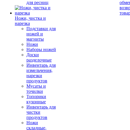
для ресниц
обме
возв
това
Ножи, чистка и
нарезка
Подставки для
ножей и
магниты
Ножи
Наборы ножей
Доски
разделочные
Инвентарь для
измельчения,
нарезки
продуктов
Мусаты и
точилки
Топорики
кухонные
Инвентарь для
чистки
продуктов
Ножи
складные,