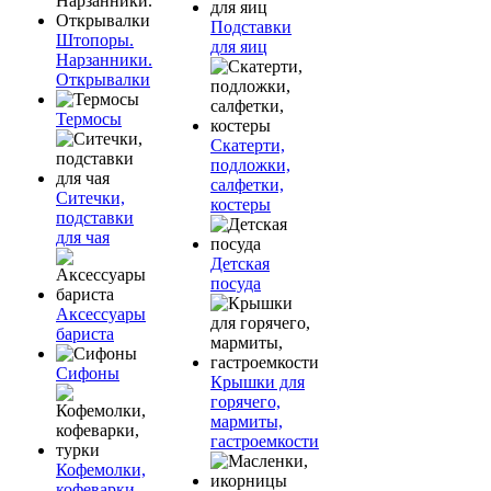
Подставки
Штопоры.
для яиц
Нарзанники.
Открывалки
Термосы
Скатерти,
подложки,
салфетки,
Ситечки,
костеры
подставки
для чая
Детская
посуда
Аксессуары
бариста
Сифоны
Крышки для
горячего,
мармиты,
гастроемкости
Кофемолки,
кофеварки,