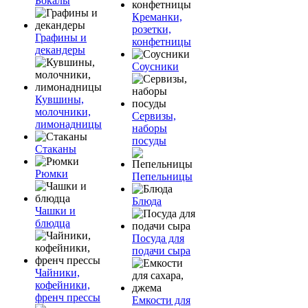
Бокалы
Креманки,
розетки,
Графины и
конфетницы
декандеры
Соусники
Кувшины,
молочники,
Сервизы,
лимонадницы
наборы
посуды
Стаканы
Рюмки
Пепельницы
Блюда
Чашки и
блюдца
Посуда для
подачи сыра
Чайники,
кофейники,
френч прессы
Емкости для