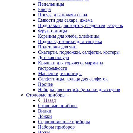
Пепельницы
Блюда
Посуда для подачи сыра
Емкости для сахара, джема
Подставки для тортов, сладостей, закусок
Фруктовницы
Корзины для хлеба, хлебницы
Подносы, столики для завтрака
Подставки для яиц
Скатерти, подложки, салфетки, костеры
Детская посуда
Крышки для горячего, мармиты,
гастроемкости
Масленки, икорницы
Салфетницы, кольца для салфеток
Прочее
Наборы для специй, бутылки для соусов
Столовые приборы
Назад
Столовые приборы
Вилки
Ложки
Сервировочные приборы
Наборы приборов
Ножи