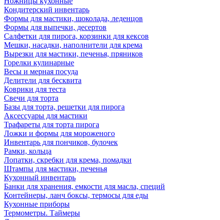
Ножницы кухонные
Кондитерский инвентарь
Формы для мастики, шоколада, леденцов
Формы для выпечки, десертов
Салфетки для пирога, корзинки для кексов
Мешки, насадки, наполнители для крема
Вырезки для мастики, печенья, пряников
Горелки кулинарные
Весы и мерная посуда
Делители для бесквита
Коврики для теста
Свечи для торта
Базы для торта, решетки для пирога
Аксессуары для мастики
Трафареты для торта пирога
Ложки и формы для мороженого
Инвентарь для пончиков, булочек
Рамки, кольца
Лопатки, скребки для крема, помадки
Штампы для мастики, печенья
Кухонный инвентарь
Банки для хранения, емкости для масла, специй
Контейнеры, ланч боксы, термосы для еды
Кухонные приборы
Термометры. Таймеры