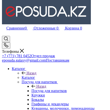
Сравнение
0
Отложенные
0
Корзина
0
Телефоны
+7 (771) 781 0452
Отдел продаж
eposuda.galaxy@gmail.com
Поставщикам
Каталог
Назад
Каталог
Посуда для напитков
Назад
Посуда для напитков
Кружки
Бокалы
Графины и декандеры
Кувшины, молочники, лимонадницы