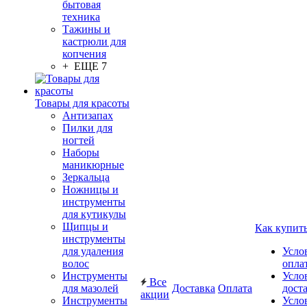
бытовая
техника
Тажины и
кастрюли для
копчения
+ ЕЩЕ 7
Товары для красоты
Антизапах
Пилки для
ногтей
Наборы
маникюрные
Зеркальца
Ножницы и
инструменты
для кутикулы
Щипцы и
Как купит
инструменты
для удаления
Усло
волос
опла
Инструменты
Усло
Все
для мазолей
Доставка
Оплата
дост
акции
Инструменты
Усло