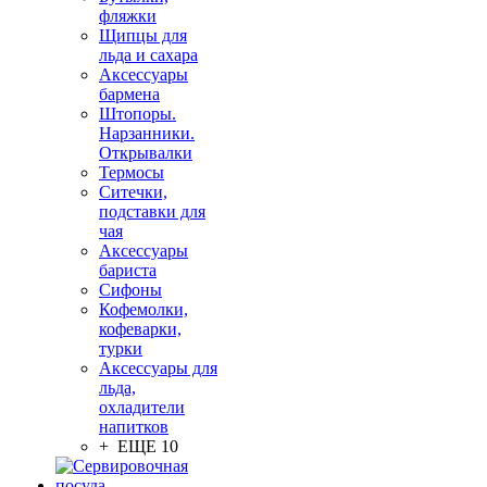
фляжки
Щипцы для
льда и сахара
Аксессуары
бармена
Штопоры.
Нарзанники.
Открывалки
Термосы
Ситечки,
подставки для
чая
Аксессуары
бариста
Сифоны
Кофемолки,
кофеварки,
турки
Аксессуары для
льда,
охладители
напитков
+ ЕЩЕ 10