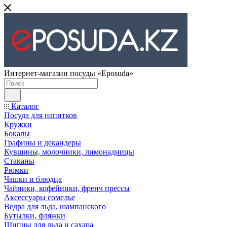
Интернет-магазин посуды «Eposuda»
Каталог
Посуда для напитков
Кружки
Бокалы
Графины и декандеры
Кувшины, молочники, лимонадницы
Стаканы
Рюмки
Чашки и блюдца
Чайники, кофейники, френч прессы
Аксессуары сомелье
Ведра для льда, шампанского
Бутылки, фляжки
Щипцы для льда и сахара