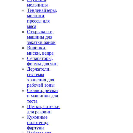
мельницы
Тенденайзеры,
молотки,
прессы для
мяса
Открывалки,
машины для
закатки банок
Воронки,
миски, ведра
Сепараторы,
формы для яиц
Держатели,
системы
хранения для
рабочей зоны
Скалки, резаки
и машинки для
теста
Щетки, ситечки
для раковин
Кухонные
полотенца,
фартуки