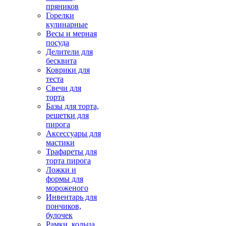
пряников
Горелки
кулинарные
Весы и мерная
посуда
Делители для
бесквита
Коврики для
теста
Свечи для
торта
Базы для торта,
решетки для
пирога
Аксессуары для
мастики
Трафареты для
торта пирога
Ложки и
формы для
мороженого
Инвентарь для
пончиков,
булочек
Рамки, кольца