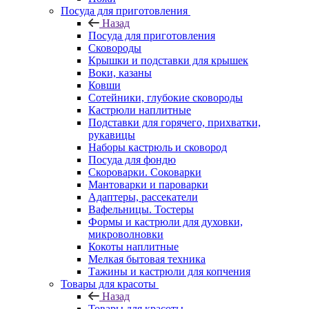
Посуда для приготовления
Назад
Посуда для приготовления
Сковороды
Крышки и подставки для крышек
Воки, казаны
Ковши
Сотейники, глубокие сковороды
Кастрюли наплитные
Подставки для горячего, прихватки,
рукавицы
Наборы кастрюль и сковород
Посуда для фондю
Скороварки. Соковарки
Мантоварки и пароварки
Адаптеры, рассекатели
Вафельницы. Тостеры
Формы и кастрюли для духовки,
микроволновки
Кокоты наплитные
Мелкая бытовая техника
Тажины и кастрюли для копчения
Товары для красоты
Назад
Товары для красоты