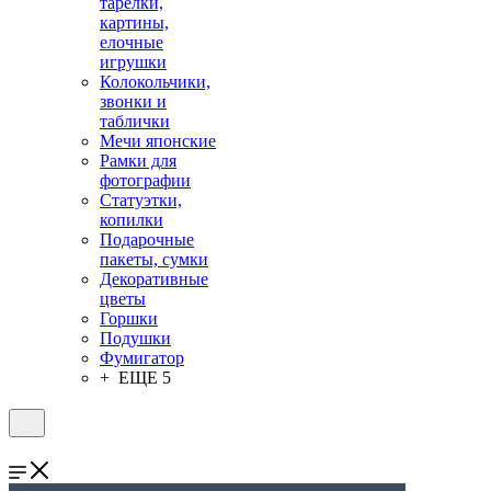
тарелки,
картины,
елочные
игрушки
Колокольчики,
звонки и
таблички
Мечи японские
Рамки для
фотографии
Статуэтки,
копилки
Подарочные
пакеты, сумки
Декоративные
цветы
Горшки
Подушки
Фумигатор
+ ЕЩЕ 5