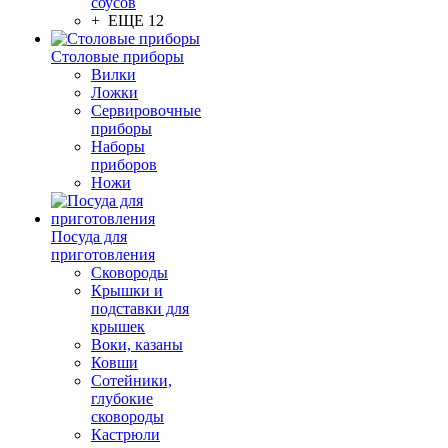
соусов
+ ЕЩЕ 12
Столовые приборы
Вилки
Ложки
Сервировочные
приборы
Наборы
приборов
Ножи
Посуда для
приготовления
Сковороды
Крышки и
подставки для
крышек
Воки, казаны
Ковши
Сотейники,
глубокие
сковороды
Кастрюли