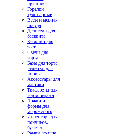
пряников
Горелки
кулинарные
Весы и мерная
посуда
Делители для
бесквита
Коврики для
теста
Свечи для
торта
Базы для торта,
решетки для
пирога
Аксессуары для
мастики
Трафареты для
торта пирога
Ложки и
формы для
мороженого
Инвентарь для
пончиков,
булочек
Рамки, кольца