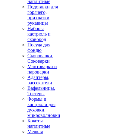
наплитные
Подставки для
горячего,
прихватки,
рукавицы
Наборы
кастрюль и
сковород
Посуда для
фондю
Скороварки.
Соковарки
Мантоварки и
пароварки
Адаптеры,
рассекатели
Вафельницы.
Тостеры
Формы и
кастрюли для
духовки,
микроволновки
Кокоты
наплитные
Мелкая