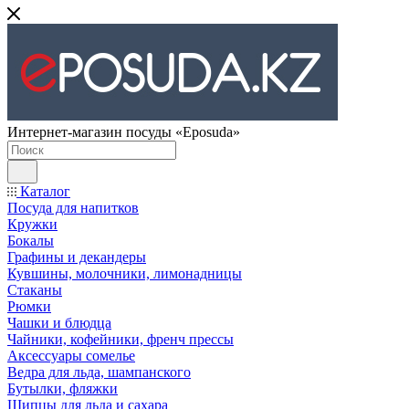
Интернет-магазин посуды «Eposuda»
Каталог
Посуда для напитков
Кружки
Бокалы
Графины и декандеры
Кувшины, молочники, лимонадницы
Стаканы
Рюмки
Чашки и блюдца
Чайники, кофейники, френч прессы
Аксессуары сомелье
Ведра для льда, шампанского
Бутылки, фляжки
Щипцы для льда и сахара