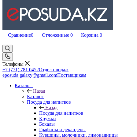
Сравнение
0
Отложенные
0
Корзина
0
Телефоны
+7 (771) 781 0452
Отдел продаж
eposuda.galaxy@gmail.com
Поставщикам
Каталог
Назад
Каталог
Посуда для напитков
Назад
Посуда для напитков
Кружки
Бокалы
Графины и декандеры
Кувшины, молочники, лимонадницы