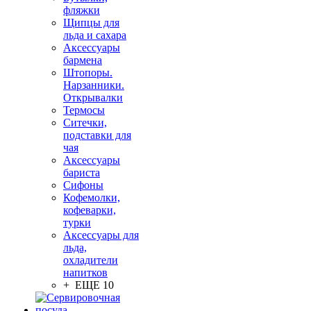
фляжки
Щипцы для
льда и сахара
Аксессуары
бармена
Штопоры.
Нарзанники.
Открывалки
Термосы
Ситечки,
подставки для
чая
Аксессуары
бариста
Сифоны
Кофемолки,
кофеварки,
турки
Аксессуары для
льда,
охладители
напитков
+ ЕЩЕ 10