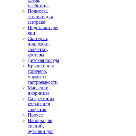
хлеба,
хлебницы
Подносы,
столики для
завтрака
Подставки для
яиц
Скатерти,
подложки,
салфетки,
костеры
Детская посуда
Крышки для
горячего,
мармиты,
гастроемкости
Масленки,
икорницы
Салфетницы,
кольца для
салфеток
Прочее
Наборы для
специй,
бутылки для