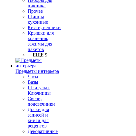
Наборы для
пикника
Прочее
Щипцы
кухонные
Кисти, венчики
Крышки для
хранения,
зажимы для
пакетов
+ ЕЩЕ 9
Предметы интерьера
Часы
Вазы
Шкатулки.
Ключницы
Свечи,
подсвечники
Доски для
записей и
книги для
рецептов
Декоративные