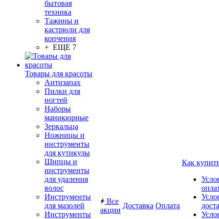
бытовая
техника
Тажины и
кастрюли для
копчения
+ ЕЩЕ 7
Товары для красоты
Антизапах
Пилки для
ногтей
Наборы
маникюрные
Зеркальца
Ножницы и
инструменты
для кутикулы
Щипцы и
Как купит
инструменты
для удаления
Усло
волос
опла
Инструменты
Усло
Все
для мазолей
Доставка
Оплата
дост
акции
Инструменты
Усло