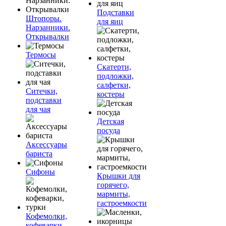
Подставки
Штопоры.
для яиц
Нарзанники.
Открывалки
Термосы
Скатерти,
подложки,
салфетки,
Ситечки,
костеры
подставки
для чая
Детская
посуда
Аксессуары
бариста
Сифоны
Крышки для
горячего,
мармиты,
гастроемкости
Кофемолки,
кофеварки,