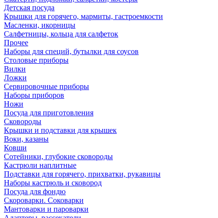
Детская посуда
Крышки для горячего, мармиты, гастроемкости
Масленки, икорницы
Салфетницы, кольца для салфеток
Прочее
Наборы для специй, бутылки для соусов
Столовые приборы
Вилки
Ложки
Сервировочные приборы
Наборы приборов
Ножи
Посуда для приготовления
Сковороды
Крышки и подставки для крышек
Воки, казаны
Ковши
Сотейники, глубокие сковороды
Кастрюли наплитные
Подставки для горячего, прихватки, рукавицы
Наборы кастрюль и сковород
Посуда для фондю
Скороварки. Соковарки
Мантоварки и пароварки
Адаптеры, рассекатели