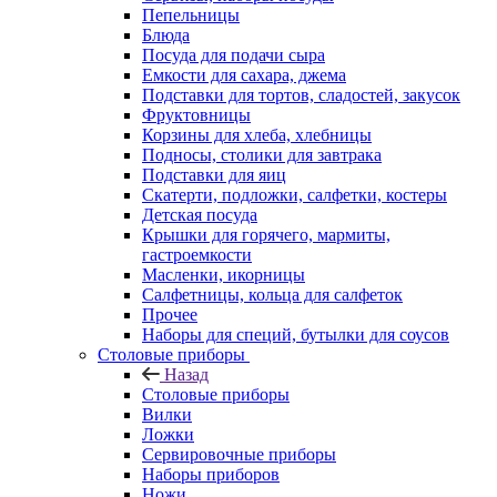
Пепельницы
Блюда
Посуда для подачи сыра
Емкости для сахара, джема
Подставки для тортов, сладостей, закусок
Фруктовницы
Корзины для хлеба, хлебницы
Подносы, столики для завтрака
Подставки для яиц
Скатерти, подложки, салфетки, костеры
Детская посуда
Крышки для горячего, мармиты,
гастроемкости
Масленки, икорницы
Салфетницы, кольца для салфеток
Прочее
Наборы для специй, бутылки для соусов
Столовые приборы
Назад
Столовые приборы
Вилки
Ложки
Сервировочные приборы
Наборы приборов
Ножи