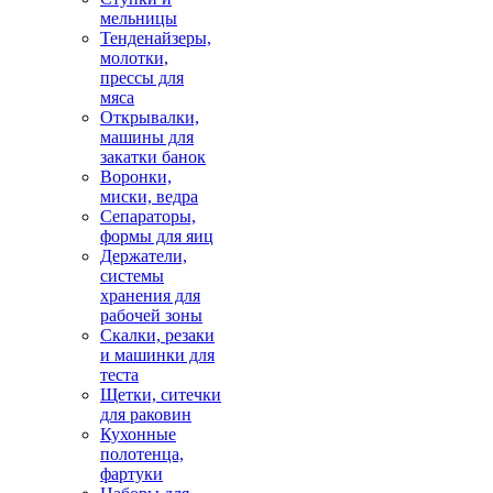
мельницы
Тенденайзеры,
молотки,
прессы для
мяса
Открывалки,
машины для
закатки банок
Воронки,
миски, ведра
Сепараторы,
формы для яиц
Держатели,
системы
хранения для
рабочей зоны
Скалки, резаки
и машинки для
теста
Щетки, ситечки
для раковин
Кухонные
полотенца,
фартуки