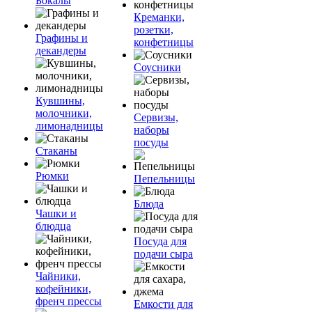
Бокалы
Креманки,
розетки,
Графины и
конфетницы
декандеры
Соусники
Кувшины,
молочники,
Сервизы,
лимонадницы
наборы
посуды
Стаканы
Рюмки
Пепельницы
Блюда
Чашки и
блюдца
Посуда для
подачи сыра
Чайники,
кофейники,
френч прессы
Емкости для