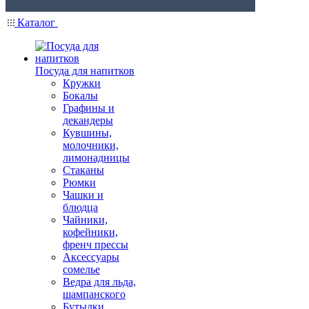
Каталог
Посуда для напитков
Кружки
Бокалы
Графины и
декандеры
Кувшины,
молочники,
лимонадницы
Стаканы
Рюмки
Чашки и
блюдца
Чайники,
кофейники,
френч прессы
Аксессуары
сомелье
Ведра для льда,
шампанского
Бутылки,