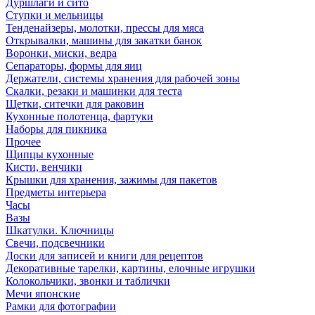
Дуршлаги и сито
Ступки и мельницы
Тенденайзеры, молотки, прессы для мяса
Открывалки, машины для закатки банок
Воронки, миски, ведра
Сепараторы, формы для яиц
Держатели, системы хранения для рабочей зоны
Скалки, резаки и машинки для теста
Щетки, ситечки для раковин
Кухонные полотенца, фартуки
Наборы для пикника
Прочее
Щипцы кухонные
Кисти, венчики
Крышки для хранения, зажимы для пакетов
Предметы интерьера
Часы
Вазы
Шкатулки. Ключницы
Свечи, подсвечники
Доски для записей и книги для рецептов
Декоративные тарелки, картины, елочные игрушки
Колокольчики, звонки и таблички
Мечи японские
Рамки для фотографии