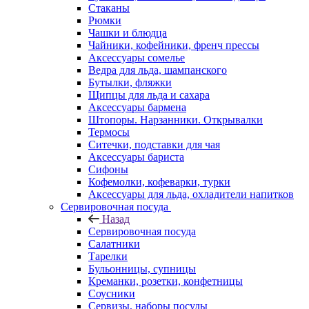
Стаканы
Рюмки
Чашки и блюдца
Чайники, кофейники, френч прессы
Аксессуары сомелье
Ведра для льда, шампанского
Бутылки, фляжки
Щипцы для льда и сахара
Аксессуары бармена
Штопоры. Нарзанники. Открывалки
Термосы
Ситечки, подставки для чая
Аксессуары бариста
Сифоны
Кофемолки, кофеварки, турки
Аксессуары для льда, охладители напитков
Сервировочная посуда
Назад
Сервировочная посуда
Салатники
Тарелки
Бульонницы, супницы
Креманки, розетки, конфетницы
Соусники
Сервизы, наборы посуды