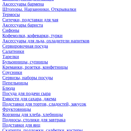
Аксессуары бармена
Штопоры. Нарзанники. Открывалки
Термосы
Ситечки, подставки для чая
Аксессуары бариста
Сифоны
Кофемолки, кофеварки, турки
Аксессуары для льда, охладители напитков
Сервировочная посуда
Салатники
Тарелки
Бульонницы, супницы
Креманки, розетки, конфетницы
Соусники
Сервизы, наборы посуды
Пепельницы
Блюда
Посуда для подачи сыра
Емкости для сахара, джема
Подставки для тортов, сладостей, закусок
Фруктовницы
Корзины для хлеба, хлебницы
Подносы, столики для завтрака
Подставки для яиц
Скатерти, подложки, салфетки, костеры