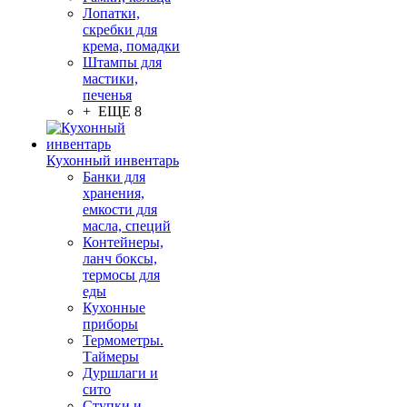
Лопатки,
скребки для
крема, помадки
Штампы для
мастики,
печенья
+ ЕЩЕ 8
Кухонный инвентарь
Банки для
хранения,
емкости для
масла, специй
Контейнеры,
ланч боксы,
термосы для
еды
Кухонные
приборы
Термометры.
Таймеры
Дуршлаги и
сито
Ступки и