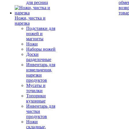
для ресниц
обме
возв
това
Ножи, чистка и
нарезка
Подставки для
ножей и
магниты
Ножи
Наборы ножей
Доски
разделочные
Инвентарь для
измельчения,
нарезки
продуктов
Мусаты и
точилки
Топорики
кухонные
Инвентарь для
чистки
продуктов
Ножи
складные,