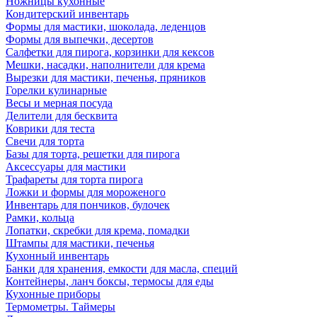
Ножницы кухонные
Кондитерский инвентарь
Формы для мастики, шоколада, леденцов
Формы для выпечки, десертов
Салфетки для пирога, корзинки для кексов
Мешки, насадки, наполнители для крема
Вырезки для мастики, печенья, пряников
Горелки кулинарные
Весы и мерная посуда
Делители для бесквита
Коврики для теста
Свечи для торта
Базы для торта, решетки для пирога
Аксессуары для мастики
Трафареты для торта пирога
Ложки и формы для мороженого
Инвентарь для пончиков, булочек
Рамки, кольца
Лопатки, скребки для крема, помадки
Штампы для мастики, печенья
Кухонный инвентарь
Банки для хранения, емкости для масла, специй
Контейнеры, ланч боксы, термосы для еды
Кухонные приборы
Термометры. Таймеры