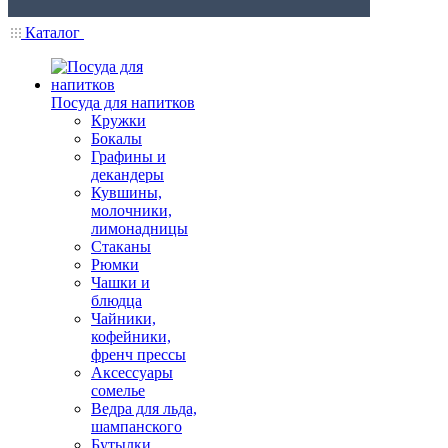
Каталог
Посуда для напитков
Кружки
Бокалы
Графины и
декандеры
Кувшины,
молочники,
лимонадницы
Стаканы
Рюмки
Чашки и
блюдца
Чайники,
кофейники,
френч прессы
Аксессуары
сомелье
Ведра для льда,
шампанского
Бутылки,