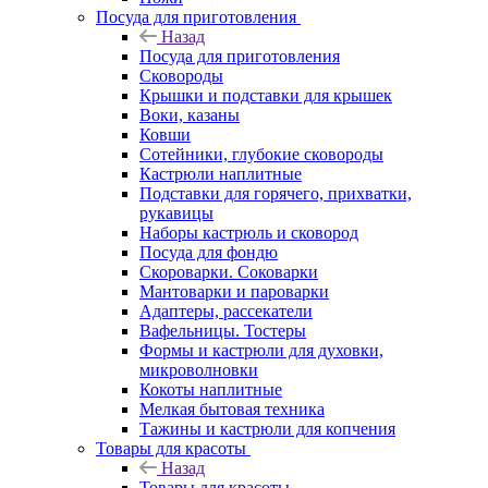
Посуда для приготовления
Назад
Посуда для приготовления
Сковороды
Крышки и подставки для крышек
Воки, казаны
Ковши
Сотейники, глубокие сковороды
Кастрюли наплитные
Подставки для горячего, прихватки,
рукавицы
Наборы кастрюль и сковород
Посуда для фондю
Скороварки. Соковарки
Мантоварки и пароварки
Адаптеры, рассекатели
Вафельницы. Тостеры
Формы и кастрюли для духовки,
микроволновки
Кокоты наплитные
Мелкая бытовая техника
Тажины и кастрюли для копчения
Товары для красоты
Назад
Товары для красоты