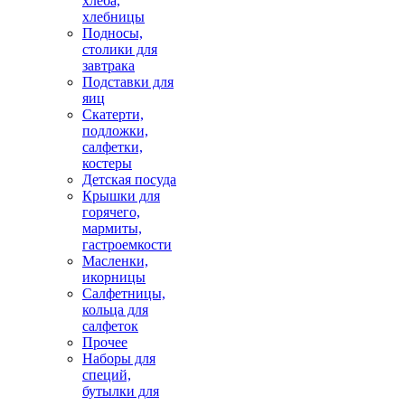
хлеба,
хлебницы
Подносы,
столики для
завтрака
Подставки для
яиц
Скатерти,
подложки,
салфетки,
костеры
Детская посуда
Крышки для
горячего,
мармиты,
гастроемкости
Масленки,
икорницы
Салфетницы,
кольца для
салфеток
Прочее
Наборы для
специй,
бутылки для