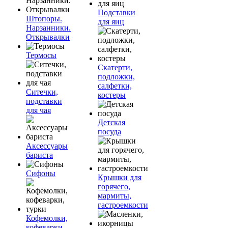
Подставки
Штопоры.
для яиц
Нарзанники.
Открывалки
Термосы
Скатерти,
подложки,
салфетки,
Ситечки,
костеры
подставки
для чая
Детская
посуда
Аксессуары
бариста
Сифоны
Крышки для
горячего,
мармиты,
гастроемкости
Кофемолки,
кофеварки,