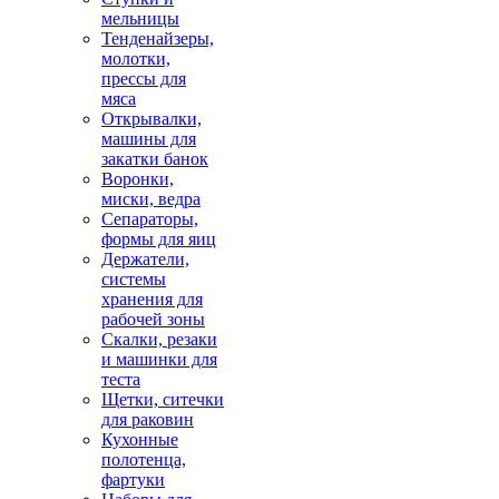
мельницы
Тенденайзеры,
молотки,
прессы для
мяса
Открывалки,
машины для
закатки банок
Воронки,
миски, ведра
Сепараторы,
формы для яиц
Держатели,
системы
хранения для
рабочей зоны
Скалки, резаки
и машинки для
теста
Щетки, ситечки
для раковин
Кухонные
полотенца,
фартуки