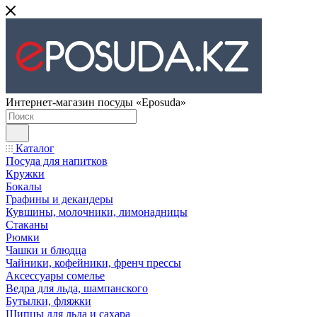
Интернет-магазин посуды «Eposuda»
Каталог
Посуда для напитков
Кружки
Бокалы
Графины и декандеры
Кувшины, молочники, лимонадницы
Стаканы
Рюмки
Чашки и блюдца
Чайники, кофейники, френч прессы
Аксессуары сомелье
Ведра для льда, шампанского
Бутылки, фляжки
Щипцы для льда и сахара