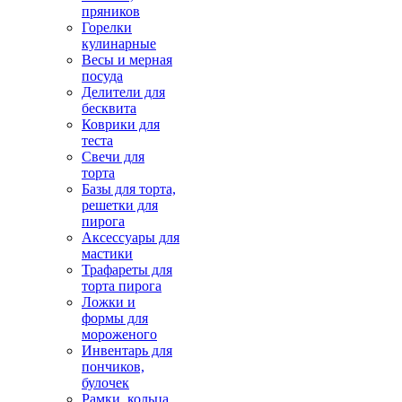
пряников
Горелки
кулинарные
Весы и мерная
посуда
Делители для
бесквита
Коврики для
теста
Свечи для
торта
Базы для торта,
решетки для
пирога
Аксессуары для
мастики
Трафареты для
торта пирога
Ложки и
формы для
мороженого
Инвентарь для
пончиков,
булочек
Рамки, кольца