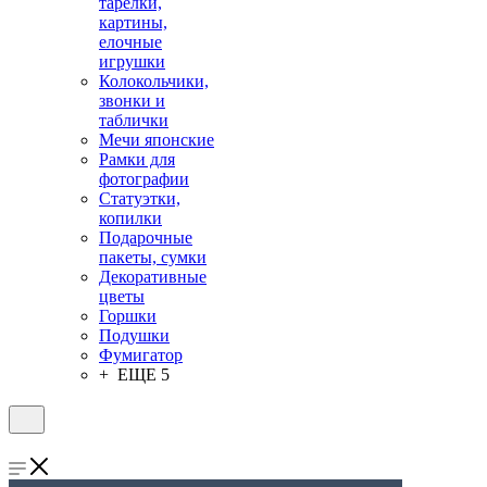
тарелки,
картины,
елочные
игрушки
Колокольчики,
звонки и
таблички
Мечи японские
Рамки для
фотографии
Статуэтки,
копилки
Подарочные
пакеты, сумки
Декоративные
цветы
Горшки
Подушки
Фумигатор
+ ЕЩЕ 5