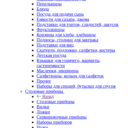
Пепельницы
Блюда
Посуда для подачи сыра
Емкости для сахара, джема
Подставки для тортов, сладостей, закусок
Фруктовницы
Корзины для хлеба, хлебницы
Подносы, столики для завтрака
Подставки для яиц
Скатерти, подложки, салфетки, костеры
Детская посуда
Крышки для горячего, мармиты,
гастроемкости
Масленки, икорницы
Салфетницы, кольца для салфеток
Прочее
Наборы для специй, бутылки для соусов
Столовые приборы
Назад
Столовые приборы
Вилки
Ложки
Сервировочные приборы
Наборы приборов
Ножи