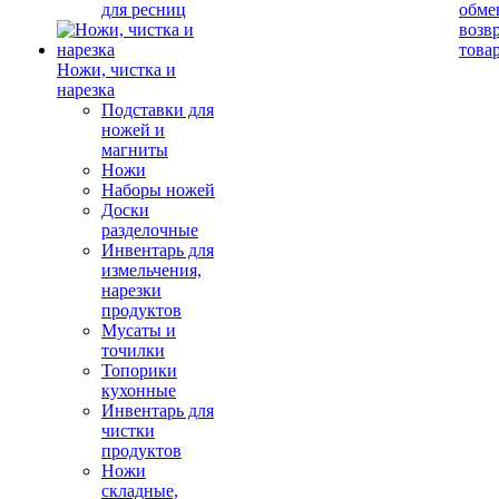
для ресниц
обме
возв
това
Ножи, чистка и
нарезка
Подставки для
ножей и
магниты
Ножи
Наборы ножей
Доски
разделочные
Инвентарь для
измельчения,
нарезки
продуктов
Мусаты и
точилки
Топорики
кухонные
Инвентарь для
чистки
продуктов
Ножи
складные,