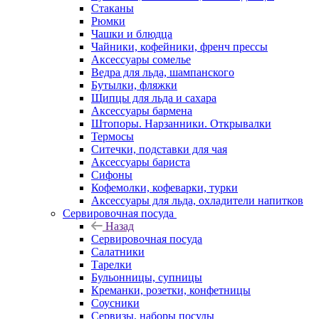
Стаканы
Рюмки
Чашки и блюдца
Чайники, кофейники, френч прессы
Аксессуары сомелье
Ведра для льда, шампанского
Бутылки, фляжки
Щипцы для льда и сахара
Аксессуары бармена
Штопоры. Нарзанники. Открывалки
Термосы
Ситечки, подставки для чая
Аксессуары бариста
Сифоны
Кофемолки, кофеварки, турки
Аксессуары для льда, охладители напитков
Сервировочная посуда
Назад
Сервировочная посуда
Салатники
Тарелки
Бульонницы, супницы
Креманки, розетки, конфетницы
Соусники
Сервизы, наборы посуды