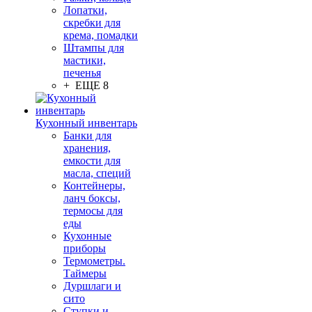
Лопатки,
скребки для
крема, помадки
Штампы для
мастики,
печенья
+ ЕЩЕ 8
Кухонный инвентарь
Банки для
хранения,
емкости для
масла, специй
Контейнеры,
ланч боксы,
термосы для
еды
Кухонные
приборы
Термометры.
Таймеры
Дуршлаги и
сито
Ступки и