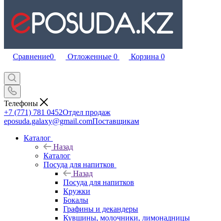
Сравнение
0
Отложенные
0
Корзина
0
Телефоны
+7 (771) 781 0452
Отдел продаж
eposuda.galaxy@gmail.com
Поставщикам
Каталог
Назад
Каталог
Посуда для напитков
Назад
Посуда для напитков
Кружки
Бокалы
Графины и декандеры
Кувшины, молочники, лимонадницы