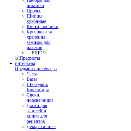
Наборы для
пикника
Прочее
Щипцы
кухонные
Кисти, венчики
Крышки для
хранения,
зажимы для
пакетов
+ ЕЩЕ 9
Предметы интерьера
Часы
Вазы
Шкатулки.
Ключницы
Свечи,
подсвечники
Доски для
записей и
книги для
рецептов
Декоративные