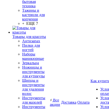
бытовая
техника
Тажины и
кастрюли для
копчения
+ ЕЩЕ 7
Товары для красоты
Антизапах
Пилки для
ногтей
Наборы
маникюрные
Зеркальца
Ножницы и
инструменты
для кутикулы
Щипцы и
Как купит
инструменты
для удаления
Усло
волос
опла
Инструменты
Усло
Все
для мазолей
Доставка
Оплата
дост
акции
Инструменты
Усло