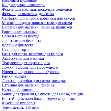
Ножницы кухонные
Кондитерский инвентарь
Формы для мастики, шоколада, леденцов
Формы для выпечки, десертов
Салфетки для пирога, корзинки для кексов
Мешки, насадки, наполнители для крема
Вырезки для мастики, печенья, пряников
Горелки кулинарные
Весы и мерная посуда
Делители для бесквита
Коврики для теста
Свечи для торта
Базы для торта, решетки для пирога
Аксессуары для мастики
Трафареты для торта пирога
Ложки и формы для мороженого
Инвентарь для пончиков, булочек
Рамки, кольца
Лопатки, скребки для крема, помадки
Штампы для мастики, печенья
Кухонный инвентарь
Банки для хранения, емкости для масла, специй
Контейнеры, ланч боксы, термосы для еды
Кухонные приборы
Термометры. Таймеры