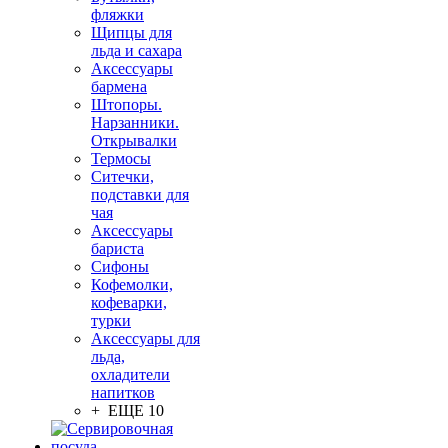
фляжки
Щипцы для
льда и сахара
Аксессуары
бармена
Штопоры.
Нарзанники.
Открывалки
Термосы
Ситечки,
подставки для
чая
Аксессуары
бариста
Сифоны
Кофемолки,
кофеварки,
турки
Аксессуары для
льда,
охладители
напитков
+ ЕЩЕ 10