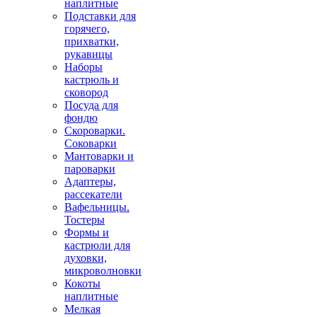
наплитные
Подставки для
горячего,
прихватки,
рукавицы
Наборы
кастрюль и
сковород
Посуда для
фондю
Скороварки.
Соковарки
Мантоварки и
пароварки
Адаптеры,
рассекатели
Вафельницы.
Тостеры
Формы и
кастрюли для
духовки,
микроволновки
Кокоты
наплитные
Мелкая