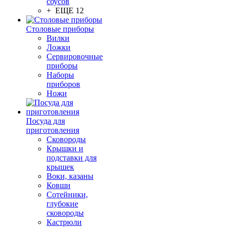
соусов
+ ЕЩЕ 12
Столовые приборы
Вилки
Ложки
Сервировочные
приборы
Наборы
приборов
Ножи
Посуда для
приготовления
Сковороды
Крышки и
подставки для
крышек
Воки, казаны
Ковши
Сотейники,
глубокие
сковороды
Кастрюли