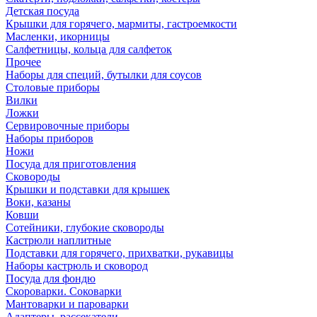
Детская посуда
Крышки для горячего, мармиты, гастроемкости
Масленки, икорницы
Салфетницы, кольца для салфеток
Прочее
Наборы для специй, бутылки для соусов
Столовые приборы
Вилки
Ложки
Сервировочные приборы
Наборы приборов
Ножи
Посуда для приготовления
Сковороды
Крышки и подставки для крышек
Воки, казаны
Ковши
Сотейники, глубокие сковороды
Кастрюли наплитные
Подставки для горячего, прихватки, рукавицы
Наборы кастрюль и сковород
Посуда для фондю
Скороварки. Соковарки
Мантоварки и пароварки
Адаптеры, рассекатели