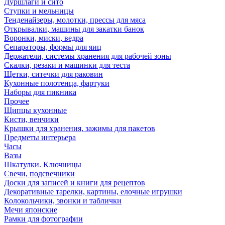
Дуршлаги и сито
Ступки и мельницы
Тенденайзеры, молотки, прессы для мяса
Открывалки, машины для закатки банок
Воронки, миски, ведра
Сепараторы, формы для яиц
Держатели, системы хранения для рабочей зоны
Скалки, резаки и машинки для теста
Щетки, ситечки для раковин
Кухонные полотенца, фартуки
Наборы для пикника
Прочее
Щипцы кухонные
Кисти, венчики
Крышки для хранения, зажимы для пакетов
Предметы интерьера
Часы
Вазы
Шкатулки. Ключницы
Свечи, подсвечники
Доски для записей и книги для рецептов
Декоративные тарелки, картины, елочные игрушки
Колокольчики, звонки и таблички
Мечи японские
Рамки для фотографии