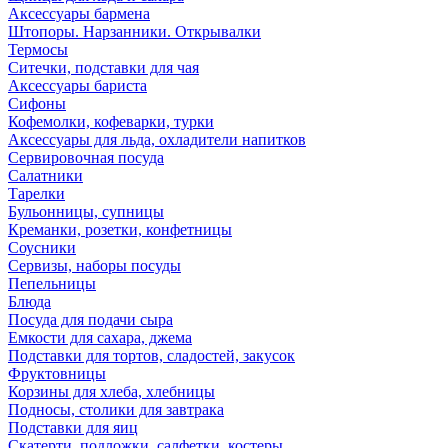
Аксессуары бармена
Штопоры. Нарзанники. Открывалки
Термосы
Ситечки, подставки для чая
Аксессуары бариста
Сифоны
Кофемолки, кофеварки, турки
Аксессуары для льда, охладители напитков
Сервировочная посуда
Салатники
Тарелки
Бульонницы, супницы
Креманки, розетки, конфетницы
Соусники
Сервизы, наборы посуды
Пепельницы
Блюда
Посуда для подачи сыра
Емкости для сахара, джема
Подставки для тортов, сладостей, закусок
Фруктовницы
Корзины для хлеба, хлебницы
Подносы, столики для завтрака
Подставки для яиц
Скатерти, подложки, салфетки, костеры