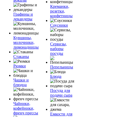
Бокалы
Креманки,
розетки,
Графины и
конфетницы
декандеры
Соусники
Кувшины,
молочники,
Сервизы,
лимонадницы
наборы
посуды
Стаканы
Рюмки
Пепельницы
Блюда
Чашки и
блюдца
Посуда для
подачи сыра
Чайники,
кофейники,
френч прессы
Емкости для