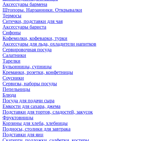
Аксессуары бармена
Штопоры. Нарзанники. Открывалки
Термосы
Ситечки, подставки для чая
Аксессуары бариста
Сифоны
Кофемолки, кофеварки, турки
Аксессуары для льда, охладители напитков
Сервировочная посуда
Салатники
Тарелки
Бульонницы, супницы
Креманки, розетки, конфетницы
Соусники
Сервизы, наборы посуды
Пепельницы
Блюда
Посуда для подачи сыра
Емкости для сахара, джема
Подставки для тортов, сладостей, закусок
Фруктовницы
Корзины для хлеба, хлебницы
Подносы, столики для завтрака
Подставки для яиц
Скатерти, подложки, салфетки, костеры