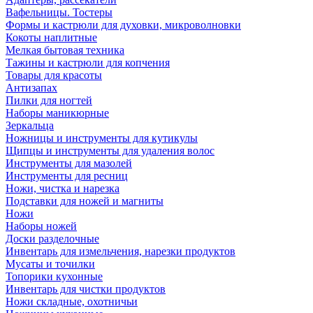
Вафельницы. Тостеры
Формы и кастрюли для духовки, микроволновки
Кокоты наплитные
Мелкая бытовая техника
Тажины и кастрюли для копчения
Товары для красоты
Антизапах
Пилки для ногтей
Наборы маникюрные
Зеркальца
Ножницы и инструменты для кутикулы
Щипцы и инструменты для удаления волос
Инструменты для мазолей
Инструменты для ресниц
Ножи, чистка и нарезка
Подставки для ножей и магниты
Ножи
Наборы ножей
Доски разделочные
Инвентарь для измельчения, нарезки продуктов
Мусаты и точилки
Топорики кухонные
Инвентарь для чистки продуктов
Ножи складные, охотничьи