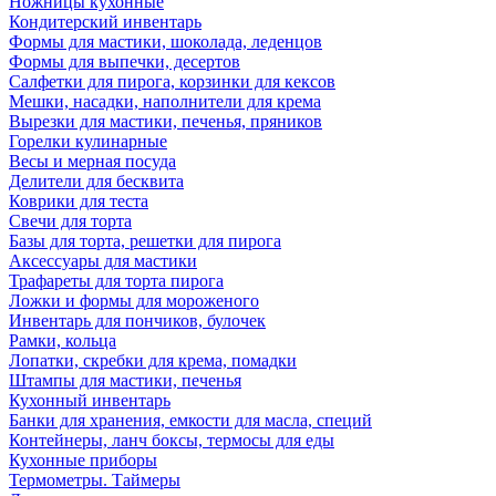
Ножницы кухонные
Кондитерский инвентарь
Формы для мастики, шоколада, леденцов
Формы для выпечки, десертов
Салфетки для пирога, корзинки для кексов
Мешки, насадки, наполнители для крема
Вырезки для мастики, печенья, пряников
Горелки кулинарные
Весы и мерная посуда
Делители для бесквита
Коврики для теста
Свечи для торта
Базы для торта, решетки для пирога
Аксессуары для мастики
Трафареты для торта пирога
Ложки и формы для мороженого
Инвентарь для пончиков, булочек
Рамки, кольца
Лопатки, скребки для крема, помадки
Штампы для мастики, печенья
Кухонный инвентарь
Банки для хранения, емкости для масла, специй
Контейнеры, ланч боксы, термосы для еды
Кухонные приборы
Термометры. Таймеры