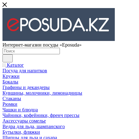
Интернет-магазин посуды «Eposuda»
Каталог
Посуда для напитков
Кружки
Бокалы
Графины и декандеры
Кувшины, молочники, лимонадницы
Стаканы
Рюмки
Чашки и блюдца
Чайники, кофейники, френч прессы
Аксессуары сомелье
Ведра для льда, шампанского
Бутылки, фляжки
Щипцы для льда и сахара