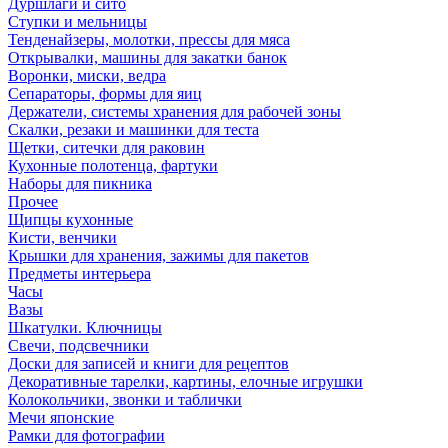
Дуршлаги и сито
Ступки и мельницы
Тенденайзеры, молотки, прессы для мяса
Открывалки, машины для закатки банок
Воронки, миски, ведра
Сепараторы, формы для яиц
Держатели, системы хранения для рабочей зоны
Скалки, резаки и машинки для теста
Щетки, ситечки для раковин
Кухонные полотенца, фартуки
Наборы для пикника
Прочее
Щипцы кухонные
Кисти, венчики
Крышки для хранения, зажимы для пакетов
Предметы интерьера
Часы
Вазы
Шкатулки. Ключницы
Свечи, подсвечники
Доски для записей и книги для рецептов
Декоративные тарелки, картины, елочные игрушки
Колокольчики, звонки и таблички
Мечи японские
Рамки для фотографии