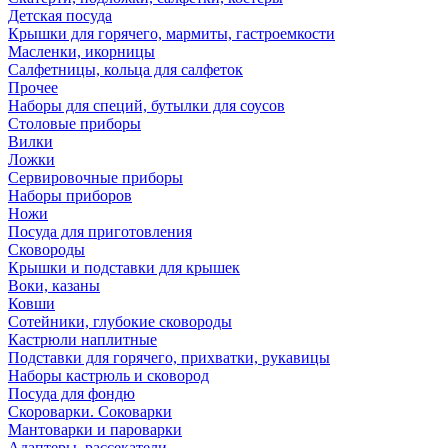
Детская посуда
Крышки для горячего, мармиты, гастроемкости
Масленки, икорницы
Салфетницы, кольца для салфеток
Прочее
Наборы для специй, бутылки для соусов
Столовые приборы
Вилки
Ложки
Сервировочные приборы
Наборы приборов
Ножи
Посуда для приготовления
Сковороды
Крышки и подставки для крышек
Воки, казаны
Ковши
Сотейники, глубокие сковороды
Кастрюли наплитные
Подставки для горячего, прихватки, рукавицы
Наборы кастрюль и сковород
Посуда для фондю
Скороварки. Соковарки
Мантоварки и пароварки
Адаптеры, рассекатели