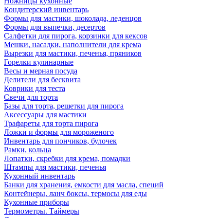
Ножницы кухонные
Кондитерский инвентарь
Формы для мастики, шоколада, леденцов
Формы для выпечки, десертов
Салфетки для пирога, корзинки для кексов
Мешки, насадки, наполнители для крема
Вырезки для мастики, печенья, пряников
Горелки кулинарные
Весы и мерная посуда
Делители для бесквита
Коврики для теста
Свечи для торта
Базы для торта, решетки для пирога
Аксессуары для мастики
Трафареты для торта пирога
Ложки и формы для мороженого
Инвентарь для пончиков, булочек
Рамки, кольца
Лопатки, скребки для крема, помадки
Штампы для мастики, печенья
Кухонный инвентарь
Банки для хранения, емкости для масла, специй
Контейнеры, ланч боксы, термосы для еды
Кухонные приборы
Термометры. Таймеры