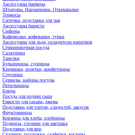
Аксессуары бармена
Штопоры. Нарзанники. Открывалки
Термосы
Ситечки, подставки для чая
Аксессуары бариста
Сифоны
Кофемолки, кофеварки, турки
Аксессуары для льда, охладители напитков
Сервировочная посуда
Салатники
Тарелки
Бульонницы, супницы
Креманки, розетки, конфетницы
Соусники
Сервизы, наборы посуды
Пепельницы
Блюда
Посуда для подачи сыра
Емкости для сахара, джема
Подставки для тортов, сладостей, закусок
Фруктовницы
Корзины для хлеба, хлебницы
Подносы, столики для завтрака
Подставки для яиц
Скатерти, подложки, салфетки, костеры