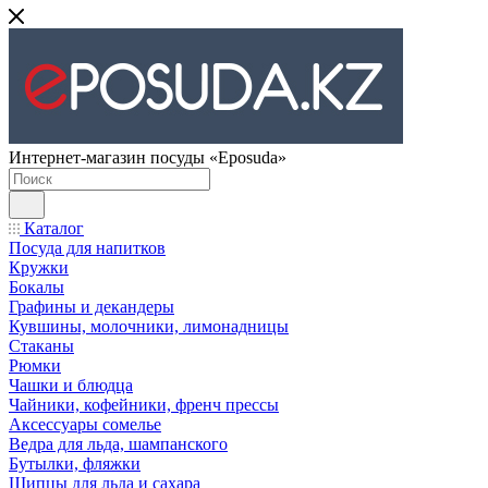
Интернет-магазин посуды «Eposuda»
Каталог
Посуда для напитков
Кружки
Бокалы
Графины и декандеры
Кувшины, молочники, лимонадницы
Стаканы
Рюмки
Чашки и блюдца
Чайники, кофейники, френч прессы
Аксессуары сомелье
Ведра для льда, шампанского
Бутылки, фляжки
Щипцы для льда и сахара