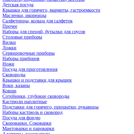
Детская посуда
Крышки для горячего, мармиты, гастроемкости
Масленки, икорницы
Салфетницы, кольца для салфеток
Прочее
Наборы для специй, бутылки для соусов
Столовые приборы
Вилки
Ложки
Сервировочные приборы
Наборы приборов
Ножи
Посуда для приготовления
Сковороды
Крышки и подставки для крышек
Воки, казаны
Ковши
Сотейники, глубокие сковороды
Кастрюли наплитные
Подставки для горячего, прихватки, рукавицы
Наборы кастрюль и сковород
Посуда для фондю
Скороварки. Соковарки
Мантоварки и пароварки
Адаптеры, рассекатели