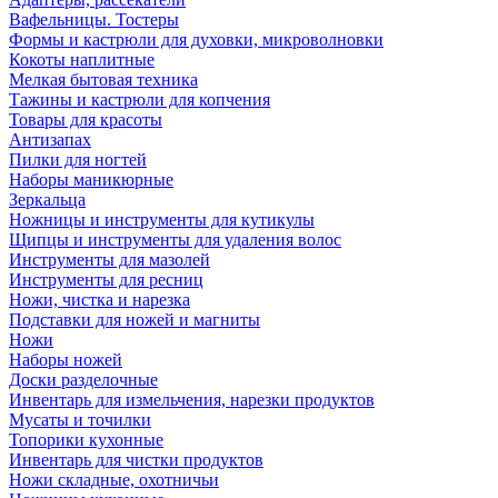
Вафельницы. Тостеры
Формы и кастрюли для духовки, микроволновки
Кокоты наплитные
Мелкая бытовая техника
Тажины и кастрюли для копчения
Товары для красоты
Антизапах
Пилки для ногтей
Наборы маникюрные
Зеркальца
Ножницы и инструменты для кутикулы
Щипцы и инструменты для удаления волос
Инструменты для мазолей
Инструменты для ресниц
Ножи, чистка и нарезка
Подставки для ножей и магниты
Ножи
Наборы ножей
Доски разделочные
Инвентарь для измельчения, нарезки продуктов
Мусаты и точилки
Топорики кухонные
Инвентарь для чистки продуктов
Ножи складные, охотничьи