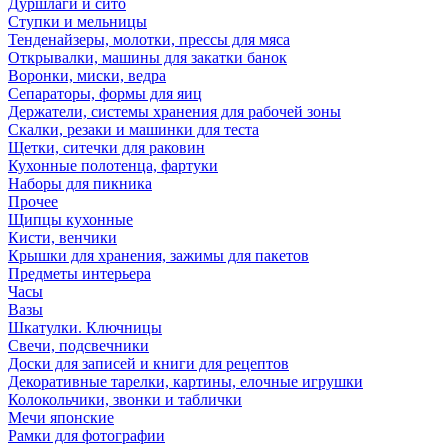
Дуршлаги и сито
Ступки и мельницы
Тенденайзеры, молотки, прессы для мяса
Открывалки, машины для закатки банок
Воронки, миски, ведра
Сепараторы, формы для яиц
Держатели, системы хранения для рабочей зоны
Скалки, резаки и машинки для теста
Щетки, ситечки для раковин
Кухонные полотенца, фартуки
Наборы для пикника
Прочее
Щипцы кухонные
Кисти, венчики
Крышки для хранения, зажимы для пакетов
Предметы интерьера
Часы
Вазы
Шкатулки. Ключницы
Свечи, подсвечники
Доски для записей и книги для рецептов
Декоративные тарелки, картины, елочные игрушки
Колокольчики, звонки и таблички
Мечи японские
Рамки для фотографии