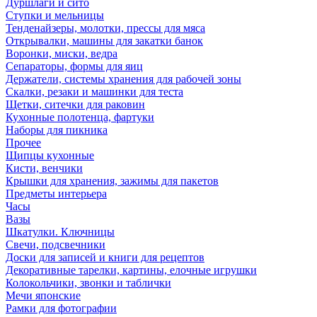
Дуршлаги и сито
Ступки и мельницы
Тенденайзеры, молотки, прессы для мяса
Открывалки, машины для закатки банок
Воронки, миски, ведра
Сепараторы, формы для яиц
Держатели, системы хранения для рабочей зоны
Скалки, резаки и машинки для теста
Щетки, ситечки для раковин
Кухонные полотенца, фартуки
Наборы для пикника
Прочее
Щипцы кухонные
Кисти, венчики
Крышки для хранения, зажимы для пакетов
Предметы интерьера
Часы
Вазы
Шкатулки. Ключницы
Свечи, подсвечники
Доски для записей и книги для рецептов
Декоративные тарелки, картины, елочные игрушки
Колокольчики, звонки и таблички
Мечи японские
Рамки для фотографии