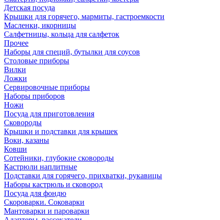
Детская посуда
Крышки для горячего, мармиты, гастроемкости
Масленки, икорницы
Салфетницы, кольца для салфеток
Прочее
Наборы для специй, бутылки для соусов
Столовые приборы
Вилки
Ложки
Сервировочные приборы
Наборы приборов
Ножи
Посуда для приготовления
Сковороды
Крышки и подставки для крышек
Воки, казаны
Ковши
Сотейники, глубокие сковороды
Кастрюли наплитные
Подставки для горячего, прихватки, рукавицы
Наборы кастрюль и сковород
Посуда для фондю
Скороварки. Соковарки
Мантоварки и пароварки
Адаптеры, рассекатели