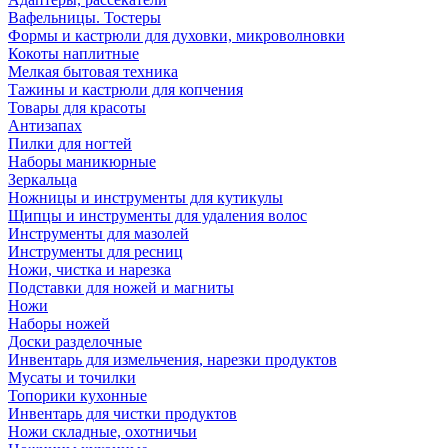
Вафельницы. Тостеры
Формы и кастрюли для духовки, микроволновки
Кокоты наплитные
Мелкая бытовая техника
Тажины и кастрюли для копчения
Товары для красоты
Антизапах
Пилки для ногтей
Наборы маникюрные
Зеркальца
Ножницы и инструменты для кутикулы
Щипцы и инструменты для удаления волос
Инструменты для мазолей
Инструменты для ресниц
Ножи, чистка и нарезка
Подставки для ножей и магниты
Ножи
Наборы ножей
Доски разделочные
Инвентарь для измельчения, нарезки продуктов
Мусаты и точилки
Топорики кухонные
Инвентарь для чистки продуктов
Ножи складные, охотничьи