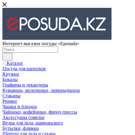
Интернет-магазин посуды «Eposuda»
Каталог
Посуда для напитков
Кружки
Бокалы
Графины и декандеры
Кувшины, молочники, лимонадницы
Стаканы
Рюмки
Чашки и блюдца
Чайники, кофейники, френч прессы
Аксессуары сомелье
Ведра для льда, шампанского
Бутылки, фляжки
Щипцы для льда и сахара