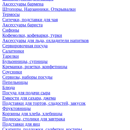
Аксессуары бармена
Штопоры. Нарзанники. Открывалки
Термосы
Ситечки, подставки для чая
Аксессуары бариста
Сифоны
Кофемолки, кофеварки, турки
Аксессуары для льда, охладители напитков
Сервировочная посуда
Салатники
Тарелки
Бульонницы, супницы
Креманки, розетки, конфетницы
Соусники
Сервизы, наборы посуды
Пепельницы
Блюда
Посуда для подачи сыра
Емкости для сахара, джема
Подставки для тортов, сладостей, закусок
Фруктовницы
Корзины для хлеба, хлебницы
Подносы, столики для завтрака
Подставки для яиц
Скатерти, подложки, салфетки, костеры