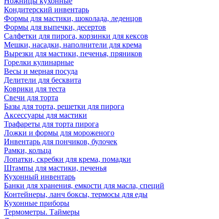
Ножницы кухонные
Кондитерский инвентарь
Формы для мастики, шоколада, леденцов
Формы для выпечки, десертов
Салфетки для пирога, корзинки для кексов
Мешки, насадки, наполнители для крема
Вырезки для мастики, печенья, пряников
Горелки кулинарные
Весы и мерная посуда
Делители для бесквита
Коврики для теста
Свечи для торта
Базы для торта, решетки для пирога
Аксессуары для мастики
Трафареты для торта пирога
Ложки и формы для мороженого
Инвентарь для пончиков, булочек
Рамки, кольца
Лопатки, скребки для крема, помадки
Штампы для мастики, печенья
Кухонный инвентарь
Банки для хранения, емкости для масла, специй
Контейнеры, ланч боксы, термосы для еды
Кухонные приборы
Термометры. Таймеры