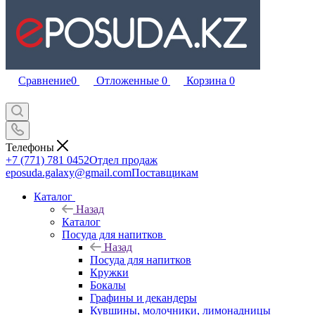
Сравнение
0
Отложенные
0
Корзина
0
Телефоны
+7 (771) 781 0452
Отдел продаж
eposuda.galaxy@gmail.com
Поставщикам
Каталог
Назад
Каталог
Посуда для напитков
Назад
Посуда для напитков
Кружки
Бокалы
Графины и декандеры
Кувшины, молочники, лимонадницы