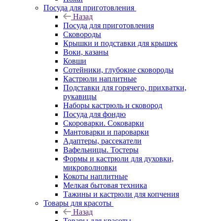
Посуда для приготовления
Назад
Посуда для приготовления
Сковороды
Крышки и подставки для крышек
Воки, казаны
Ковши
Сотейники, глубокие сковороды
Кастрюли наплитные
Подставки для горячего, прихватки,
рукавицы
Наборы кастрюль и сковород
Посуда для фондю
Скороварки. Соковарки
Мантоварки и пароварки
Адаптеры, рассекатели
Вафельницы. Тостеры
Формы и кастрюли для духовки,
микроволновки
Кокоты наплитные
Мелкая бытовая техника
Тажины и кастрюли для копчения
Товары для красоты
Назад
Товары для красоты