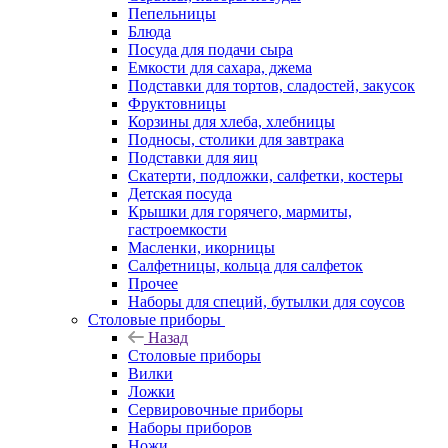
Пепельницы
Блюда
Посуда для подачи сыра
Емкости для сахара, джема
Подставки для тортов, сладостей, закусок
Фруктовницы
Корзины для хлеба, хлебницы
Подносы, столики для завтрака
Подставки для яиц
Скатерти, подложки, салфетки, костеры
Детская посуда
Крышки для горячего, мармиты,
гастроемкости
Масленки, икорницы
Салфетницы, кольца для салфеток
Прочее
Наборы для специй, бутылки для соусов
Столовые приборы
Назад
Столовые приборы
Вилки
Ложки
Сервировочные приборы
Наборы приборов
Ножи