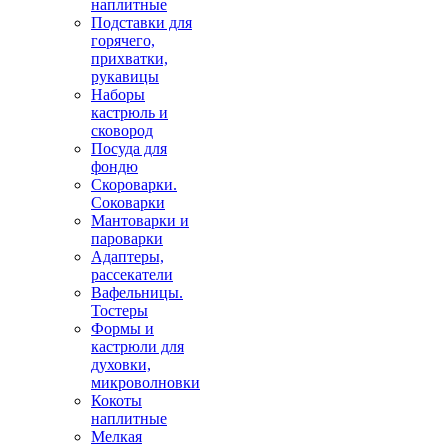
наплитные
Подставки для
горячего,
прихватки,
рукавицы
Наборы
кастрюль и
сковород
Посуда для
фондю
Скороварки.
Соковарки
Мантоварки и
пароварки
Адаптеры,
рассекатели
Вафельницы.
Тостеры
Формы и
кастрюли для
духовки,
микроволновки
Кокоты
наплитные
Мелкая