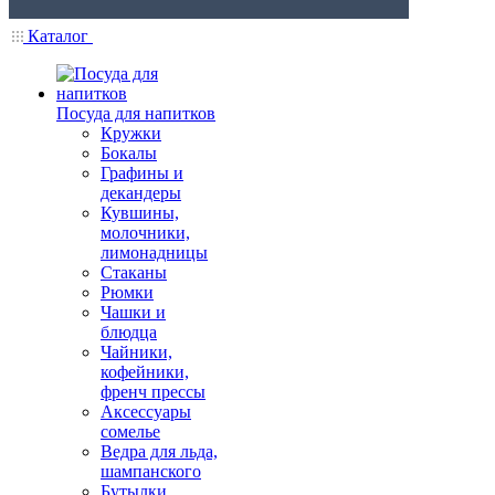
Каталог
Посуда для напитков
Кружки
Бокалы
Графины и
декандеры
Кувшины,
молочники,
лимонадницы
Стаканы
Рюмки
Чашки и
блюдца
Чайники,
кофейники,
френч прессы
Аксессуары
сомелье
Ведра для льда,
шампанского
Бутылки,