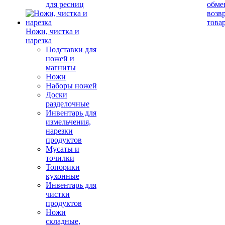
для ресниц
обме
возв
това
Ножи, чистка и
нарезка
Подставки для
ножей и
магниты
Ножи
Наборы ножей
Доски
разделочные
Инвентарь для
измельчения,
нарезки
продуктов
Мусаты и
точилки
Топорики
кухонные
Инвентарь для
чистки
продуктов
Ножи
складные,