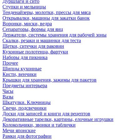
Дуршлаги и сито
Ступки и мельницы
Тенденайзеры, молотки, прессы для мяса
Открывалки, машины для закатки банок
Воронки, миски, ведра
Сепараторы, формы для яиц
Держатели, системы хранения для рабочей зоны
Скалки, резаки и машинки для теста
Щетки, ситечки для раковин
Кухонные полотенца, фартуки
Наборы для пикника
Прочее
Щипцы кухонные
Кисти, венчики
Крышки для хранения, зажимы для пакетов
Предметы интерьера
Часы
Вазы
Шкатулки. Ключницы
Свечи, подсвечники
Доски для записей и книги для рецептов
Декоративные тарелки, картины, елочные игрушки
Колокольчики, звонки и таблички
Мечи японские
Рамки для фотографии