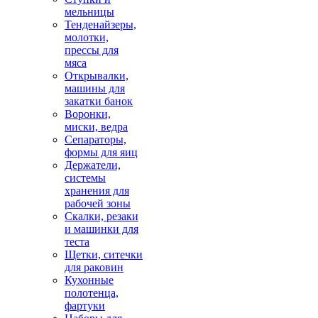
мельницы
Тенденайзеры,
молотки,
прессы для
мяса
Открывалки,
машины для
закатки банок
Воронки,
миски, ведра
Сепараторы,
формы для яиц
Держатели,
системы
хранения для
рабочей зоны
Скалки, резаки
и машинки для
теста
Щетки, ситечки
для раковин
Кухонные
полотенца,
фартуки