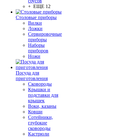
соусов
+ ЕЩЕ 12
Столовые приборы
Вилки
Ложки
Сервировочные
приборы
Наборы
приборов
Ножи
Посуда для
приготовления
Сковороды
Крышки и
подставки для
крышек
Воки, казаны
Ковши
Сотейники,
глубокие
сковороды
Кастрюли