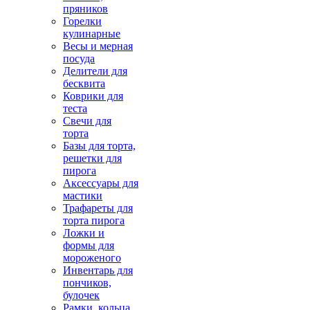
пряников
Горелки
кулинарные
Весы и мерная
посуда
Делители для
бесквита
Коврики для
теста
Свечи для
торта
Базы для торта,
решетки для
пирога
Аксессуары для
мастики
Трафареты для
торта пирога
Ложки и
формы для
мороженого
Инвентарь для
пончиков,
булочек
Рамки, кольца