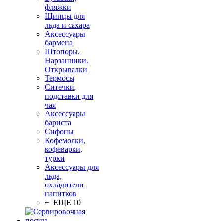
фляжки
Щипцы для
льда и сахара
Аксессуары
бармена
Штопоры.
Нарзанники.
Открывалки
Термосы
Ситечки,
подставки для
чая
Аксессуары
бариста
Сифоны
Кофемолки,
кофеварки,
турки
Аксессуары для
льда,
охладители
напитков
+ ЕЩЕ 10