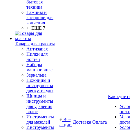
бытовая
техника
Тажины и
кастрюли для
копчения
+ ЕЩЕ 7
Товары для красоты
Антизапах
Пилки для
ногтей
Наборы
маникюрные
Зеркальца
Ножницы и
инструменты
для кутикулы
Щипцы и
Как купит
инструменты
для удаления
Усло
волос
опла
Инструменты
Усло
Все
для мазолей
Доставка
Оплата
дост
акции
Инструменты
Усло