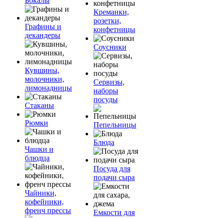
Бокалы
Креманки,
розетки,
Графины и
конфетницы
декандеры
Соусники
Кувшины,
молочники,
Сервизы,
лимонадницы
наборы
посуды
Стаканы
Рюмки
Пепельницы
Блюда
Чашки и
блюдца
Посуда для
подачи сыра
Чайники,
кофейники,
френч прессы
Емкости для