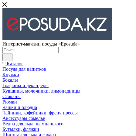
Интернет-магазин посуды «Eposuda»
Каталог
Посуда для напитков
Кружки
Бокалы
Графины и декандеры
Кувшины, молочники, лимонадницы
Стаканы
Рюмки
Чашки и блюдца
Чайники, кофейники, френч прессы
Аксессуары сомелье
Ведра для льда, шампанского
Бутылки, фляжки
Щипцы для льда и сахара