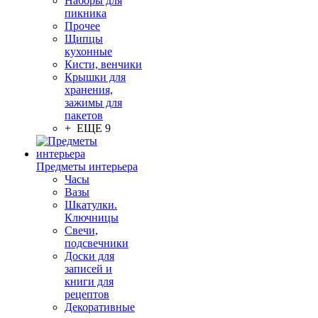
Наборы для
пикника
Прочее
Щипцы
кухонные
Кисти, венчики
Крышки для
хранения,
зажимы для
пакетов
+ ЕЩЕ 9
Предметы интерьера
Часы
Вазы
Шкатулки.
Ключницы
Свечи,
подсвечники
Доски для
записей и
книги для
рецептов
Декоративные