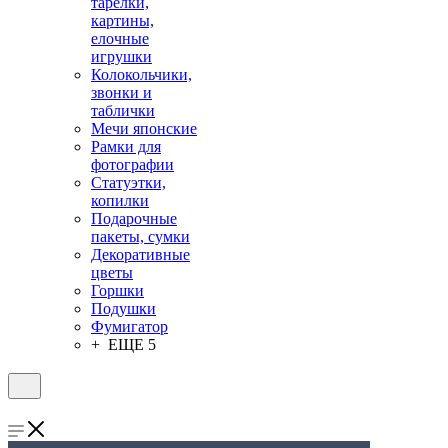
тарелки,
картины,
елочные
игрушки
Колокольчики,
звонки и
таблички
Мечи японские
Рамки для
фотографии
Статуэтки,
копилки
Подарочные
пакеты, сумки
Декоративные
цветы
Горшки
Подушки
Фумигатор
+ ЕЩЕ 5