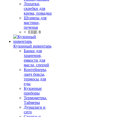
Лопатки,
скребки для
крема, помадки
Штампы для
мастики,
печенья
+ ЕЩЕ 8
Кухонный инвентарь
Банки для
хранения,
емкости для
масла, специй
Контейнеры,
ланч боксы,
термосы для
еды
Кухонные
приборы
Термометры.
Таймеры
Дуршлаги и
сито
Ступки и