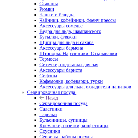
Стаканы
Рюмки
Чашки и блюдца
Чайники, кофейники, френч прессы
Аксессуары сомелье
Ведра для льда, шампанского
Бутылки, фляжки
Щипцы для льда и сахара
Аксессуары бармена
Штопоры. Нарзанники. Открывалки
Термосы
Ситечки, подставки для чая
Аксессуары бариста
Сифоны
Кофемолки, кофеварки, турки
Аксессуары для льда, охладители напитков
Сервировочная посуда
Назад
Сервировочная посуда
Салатники
Тарелки
Бульонницы, супницы
Креманки, розетки, конфетницы
Соусники
Сервизы, наборы посуды