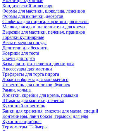
Ножницы кухонные
Кондитерский инвентарь
Формы для мастики, шоколада, леденцов
Формы для выпечки, десертов
Салфетки для пирога, корзинки для кексов
Мешки, насадки, наполнители для крема
Вырезки для мастики, печенья, пряников
Горелки кулинарные
Весы и мерная посуда
Делители для бесквита
Коврики для теста
Свечи для торта
Базы для торта, решетки для пирога
Аксессуары для мастики
Трафареты для торта пирога
Ложки и формы для мороженого
Инвентарь для пончиков, булочек
Рамки, кольца
Лопатки, скребки для крема, помадки
Штампы для мастики, печенья
Кухонный инвентарь
Банки для хранения, емкости для масла, специй
Контейнеры, ланч боксы, термосы для еды
Кухонные приборы
Термометры. Таймеры