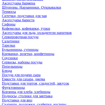
Аксессуары бармена
Штопоры. Нарзанники. Открывалки
Термосы
Ситечки, подставки для чая
Аксессуары бариста
Сифоны
Кофемолки, кофеварки, турки
Аксессуары для льда, охладители напитков
Сервировочная посуда
Салатники
Тарелки
Бульонницы, супницы
Креманки, розетки, конфетницы
Соусники
Сервизы, наборы посуды
Пепельницы
Блюда
Посуда для подачи сыра
Емкости для сахара, джема
Подставки для тортов, сладостей, закусок
Фруктовницы
Корзины для хлеба, хлебницы
Подносы, столики для завтрака
Подставки для яиц
Скатерти, подложки, салфетки, костеры