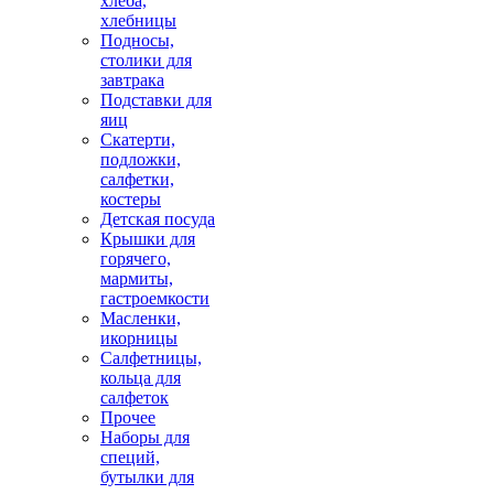
хлеба,
хлебницы
Подносы,
столики для
завтрака
Подставки для
яиц
Скатерти,
подложки,
салфетки,
костеры
Детская посуда
Крышки для
горячего,
мармиты,
гастроемкости
Масленки,
икорницы
Салфетницы,
кольца для
салфеток
Прочее
Наборы для
специй,
бутылки для