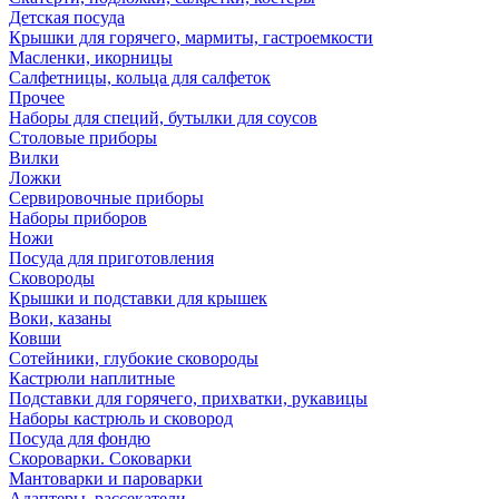
Детская посуда
Крышки для горячего, мармиты, гастроемкости
Масленки, икорницы
Салфетницы, кольца для салфеток
Прочее
Наборы для специй, бутылки для соусов
Столовые приборы
Вилки
Ложки
Сервировочные приборы
Наборы приборов
Ножи
Посуда для приготовления
Сковороды
Крышки и подставки для крышек
Воки, казаны
Ковши
Сотейники, глубокие сковороды
Кастрюли наплитные
Подставки для горячего, прихватки, рукавицы
Наборы кастрюль и сковород
Посуда для фондю
Скороварки. Соковарки
Мантоварки и пароварки
Адаптеры, рассекатели