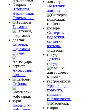
Подставки
Штопоры.
для яиц
Нарзанники.
Открывалки
Термосы
Скатерти,
подложки,
салфетки,
Ситечки,
костеры
подставки
для чая
Детская
посуда
Аксессуары
бариста
Сифоны
Крышки для
горячего,
мармиты,
гастроемкости
Кофемолки,
кофеварки,