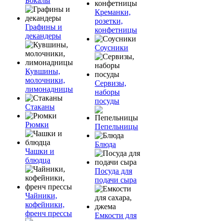
Бокалы
Креманки,
розетки,
Графины и
конфетницы
декандеры
Соусники
Кувшины,
молочники,
Сервизы,
лимонадницы
наборы
посуды
Стаканы
Рюмки
Пепельницы
Блюда
Чашки и
блюдца
Посуда для
подачи сыра
Чайники,
кофейники,
френч прессы
Емкости для