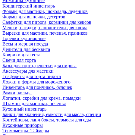
Ножницы кухонные
Кондитерский инвентарь
Формы для мастики, шоколада, леденцов
Формы для выпечки, десертов
Салфетки для пирога, корзинки для кексов
Мешки, насадки, наполнители для крема
Вырезки для мастики, печенья, пряников
Горелки кулинарные
Весы и мерная посуда
Делители для бесквита
Коврики для теста
Свечи для торта
Базы для торта, решетки для пирога
Аксессуары для мастики
Трафареты для торта пирога
Ложки и формы для мороженого
Инвентарь для пончиков, булочек
Рамки, кольца
Лопатки, скребки для крема, помадки
Штампы для мастики, печенья
Кухонный инвентарь
Банки для хранения, емкости для масла, специй
Контейнеры, ланч боксы, термосы для еды
Кухонные приборы
Термометры. Таймеры