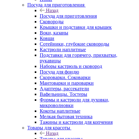
Посуда для приготовления
Назад
Посуда для приготовления
Сковороды
Крышки и подставки для крышек
Воки, казаны
Ковши
Сотейники, глубокие сковороды
Кастрюли наплитные
Подставки для горячего, прихватки,
рукавицы
Наборы кастрюль и сковород
Посуда для фондю
Скороварки. Соковарки
Мантоварки и пароварки
Адаптеры, рассекатели
Вафельницы. Тостеры
Формы и кастрюли для духовки,
микроволновки
Кокоты наплитные
Мелкая бытовая техника
Тажины и кастрюли для копчения
Товары для красоты
Назад
Товары для красоты