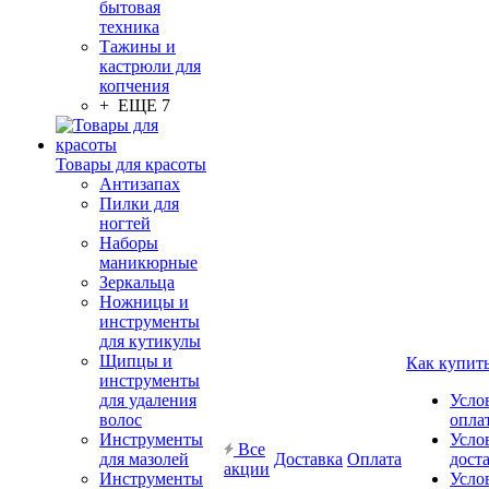
бытовая
техника
Тажины и
кастрюли для
копчения
+ ЕЩЕ 7
Товары для красоты
Антизапах
Пилки для
ногтей
Наборы
маникюрные
Зеркальца
Ножницы и
инструменты
для кутикулы
Щипцы и
Как купит
инструменты
для удаления
Усло
волос
опла
Инструменты
Усло
Все
для мазолей
Доставка
Оплата
дост
акции
Инструменты
Усло