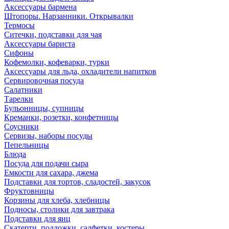
Аксессуары бармена
Штопоры. Нарзанники. Открывалки
Термосы
Ситечки, подставки для чая
Аксессуары бариста
Сифоны
Кофемолки, кофеварки, турки
Аксессуары для льда, охладители напитков
Сервировочная посуда
Салатники
Тарелки
Бульонницы, супницы
Креманки, розетки, конфетницы
Соусники
Сервизы, наборы посуды
Пепельницы
Блюда
Посуда для подачи сыра
Емкости для сахара, джема
Подставки для тортов, сладостей, закусок
Фруктовницы
Корзины для хлеба, хлебницы
Подносы, столики для завтрака
Подставки для яиц
Скатерти, подложки, салфетки, костеры