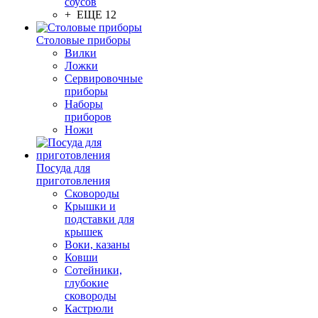
соусов
+ ЕЩЕ 12
Столовые приборы
Вилки
Ложки
Сервировочные
приборы
Наборы
приборов
Ножи
Посуда для
приготовления
Сковороды
Крышки и
подставки для
крышек
Воки, казаны
Ковши
Сотейники,
глубокие
сковороды
Кастрюли