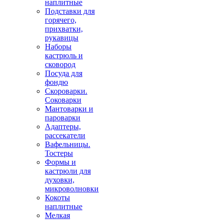
наплитные
Подставки для
горячего,
прихватки,
рукавицы
Наборы
кастрюль и
сковород
Посуда для
фондю
Скороварки.
Соковарки
Мантоварки и
пароварки
Адаптеры,
рассекатели
Вафельницы.
Тостеры
Формы и
кастрюли для
духовки,
микроволновки
Кокоты
наплитные
Мелкая