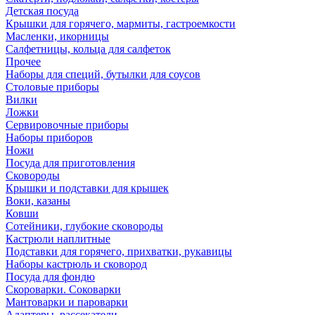
Детская посуда
Крышки для горячего, мармиты, гастроемкости
Масленки, икорницы
Салфетницы, кольца для салфеток
Прочее
Наборы для специй, бутылки для соусов
Столовые приборы
Вилки
Ложки
Сервировочные приборы
Наборы приборов
Ножи
Посуда для приготовления
Сковороды
Крышки и подставки для крышек
Воки, казаны
Ковши
Сотейники, глубокие сковороды
Кастрюли наплитные
Подставки для горячего, прихватки, рукавицы
Наборы кастрюль и сковород
Посуда для фондю
Скороварки. Соковарки
Мантоварки и пароварки
Адаптеры, рассекатели