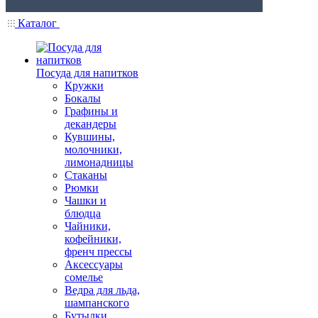
Каталог
Посуда для напитков
Кружки
Бокалы
Графины и
декандеры
Кувшины,
молочники,
лимонадницы
Стаканы
Рюмки
Чашки и
блюдца
Чайники,
кофейники,
френч прессы
Аксессуары
сомелье
Ведра для льда,
шампанского
Бутылки,