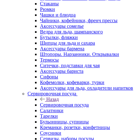
Стаканы
Рюмки
Чашки и блюдца
Чайники, кофейники, френч прессы
Аксессуары сомелье
Ведра для льда, шампанского
Бутылки, фляжки
Щипцы для льда и сахара
Аксессуары бармена
Штопоры. Нарзанники. Открывалки
Термосы
Ситечки, подставки для чая
Аксессуары бариста
Сифоны
Кофемолки, кофеварки, турки
Аксессуары для льда, охладители напитков
Сервировочная посуда
Назад
Сервировочная посуда
Салатники
Тарелки
Бульонницы, супницы
Креманки, розетки, конфетницы
Соусники
Сервизы, наборы посуды