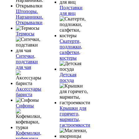
Подставки
Штопоры.
для яиц
Нарзанники.
Открывалки
Термосы
Скатерти,
подложки,
салфетки,
Ситечки,
костеры
подставки
для чая
Детская
посуда
Аксессуары
бариста
Сифоны
Крышки для
горячего,
мармиты,
гастроемкости
Кофемолки,
кофеварки,