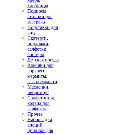
хлеба,
хлебницы
Подносы,
столики для
завтрака
Подставки для
яиц
Скатерти,
подложки,
салфетки,
костеры
Детская посуда
Крышки для
горячего,
мармиты,
гастроемкости
Масленки,
икорницы
Салфетницы,
кольца для
салфеток
Прочее
Наборы для
специй,
бутылки для