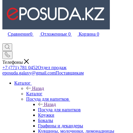
Сравнение
0
Отложенные
0
Корзина
0
Телефоны
+7 (771) 781 0452
Отдел продаж
eposuda.galaxy@gmail.com
Поставщикам
Каталог
Назад
Каталог
Посуда для напитков
Назад
Посуда для напитков
Кружки
Бокалы
Графины и декандеры
Кувшины, молочники, лимонадницы