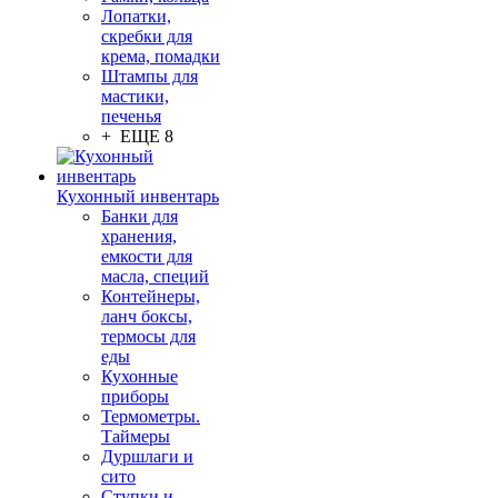
Лопатки,
скребки для
крема, помадки
Штампы для
мастики,
печенья
+ ЕЩЕ 8
Кухонный инвентарь
Банки для
хранения,
емкости для
масла, специй
Контейнеры,
ланч боксы,
термосы для
еды
Кухонные
приборы
Термометры.
Таймеры
Дуршлаги и
сито
Ступки и