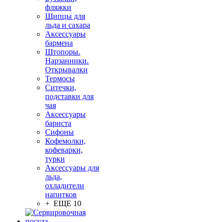
фляжки
Щипцы для
льда и сахара
Аксессуары
бармена
Штопоры.
Нарзанники.
Открывалки
Термосы
Ситечки,
подставки для
чая
Аксессуары
бариста
Сифоны
Кофемолки,
кофеварки,
турки
Аксессуары для
льда,
охладители
напитков
+ ЕЩЕ 10