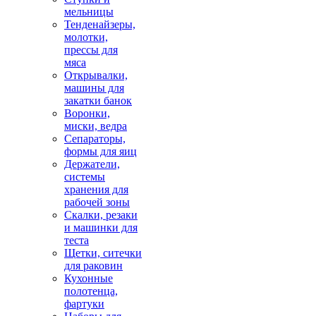
мельницы
Тенденайзеры,
молотки,
прессы для
мяса
Открывалки,
машины для
закатки банок
Воронки,
миски, ведра
Сепараторы,
формы для яиц
Держатели,
системы
хранения для
рабочей зоны
Скалки, резаки
и машинки для
теста
Щетки, ситечки
для раковин
Кухонные
полотенца,
фартуки