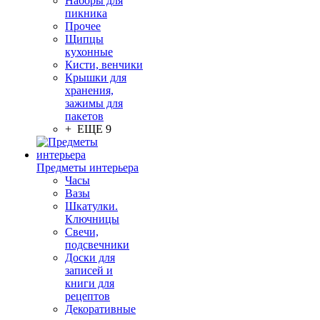
Наборы для
пикника
Прочее
Щипцы
кухонные
Кисти, венчики
Крышки для
хранения,
зажимы для
пакетов
+ ЕЩЕ 9
Предметы интерьера
Часы
Вазы
Шкатулки.
Ключницы
Свечи,
подсвечники
Доски для
записей и
книги для
рецептов
Декоративные