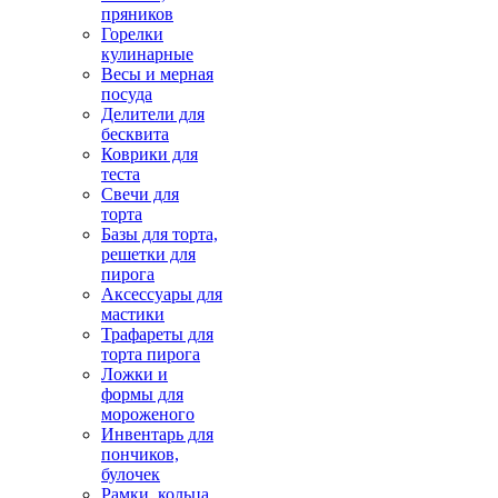
пряников
Горелки
кулинарные
Весы и мерная
посуда
Делители для
бесквита
Коврики для
теста
Свечи для
торта
Базы для торта,
решетки для
пирога
Аксессуары для
мастики
Трафареты для
торта пирога
Ложки и
формы для
мороженого
Инвентарь для
пончиков,
булочек
Рамки, кольца