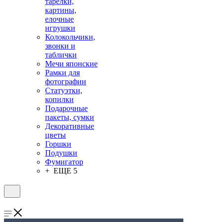
тарелки,
картины,
елочные
игрушки
Колокольчики,
звонки и
таблички
Мечи японские
Рамки для
фотографии
Статуэтки,
копилки
Подарочные
пакеты, сумки
Декоративные
цветы
Горшки
Подушки
Фумигатор
+ ЕЩЕ 5