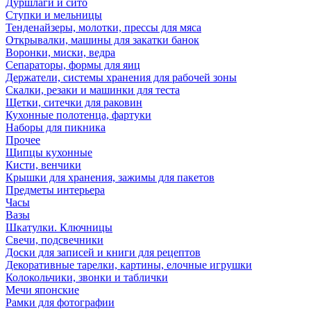
Дуршлаги и сито
Ступки и мельницы
Тенденайзеры, молотки, прессы для мяса
Открывалки, машины для закатки банок
Воронки, миски, ведра
Сепараторы, формы для яиц
Держатели, системы хранения для рабочей зоны
Скалки, резаки и машинки для теста
Щетки, ситечки для раковин
Кухонные полотенца, фартуки
Наборы для пикника
Прочее
Щипцы кухонные
Кисти, венчики
Крышки для хранения, зажимы для пакетов
Предметы интерьера
Часы
Вазы
Шкатулки. Ключницы
Свечи, подсвечники
Доски для записей и книги для рецептов
Декоративные тарелки, картины, елочные игрушки
Колокольчики, звонки и таблички
Мечи японские
Рамки для фотографии