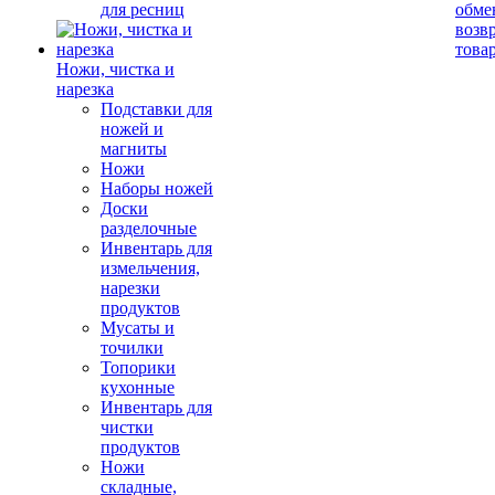
для ресниц
обме
возв
това
Ножи, чистка и
нарезка
Подставки для
ножей и
магниты
Ножи
Наборы ножей
Доски
разделочные
Инвентарь для
измельчения,
нарезки
продуктов
Мусаты и
точилки
Топорики
кухонные
Инвентарь для
чистки
продуктов
Ножи
складные,