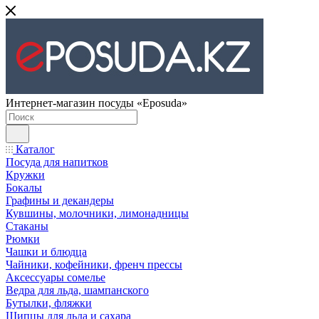
Интернет-магазин посуды «Eposuda»
Каталог
Посуда для напитков
Кружки
Бокалы
Графины и декандеры
Кувшины, молочники, лимонадницы
Стаканы
Рюмки
Чашки и блюдца
Чайники, кофейники, френч прессы
Аксессуары сомелье
Ведра для льда, шампанского
Бутылки, фляжки
Щипцы для льда и сахара