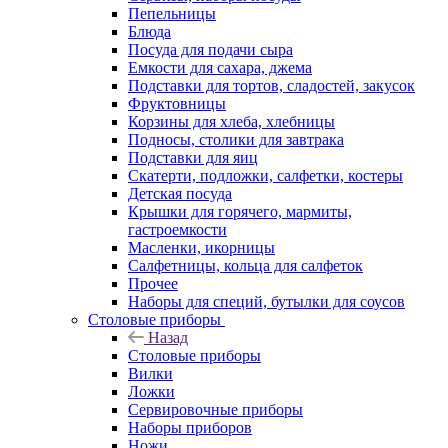
Пепельницы
Блюда
Посуда для подачи сыра
Емкости для сахара, джема
Подставки для тортов, сладостей, закусок
Фруктовницы
Корзины для хлеба, хлебницы
Подносы, столики для завтрака
Подставки для яиц
Скатерти, подложки, салфетки, костеры
Детская посуда
Крышки для горячего, мармиты,
гастроемкости
Масленки, икорницы
Салфетницы, кольца для салфеток
Прочее
Наборы для специй, бутылки для соусов
Столовые приборы
Назад
Столовые приборы
Вилки
Ложки
Сервировочные приборы
Наборы приборов
Ножи