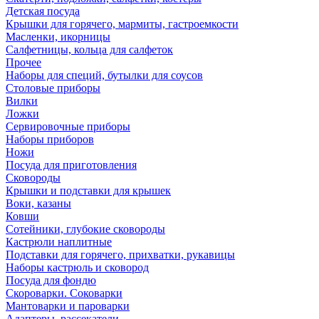
Детская посуда
Крышки для горячего, мармиты, гастроемкости
Масленки, икорницы
Салфетницы, кольца для салфеток
Прочее
Наборы для специй, бутылки для соусов
Столовые приборы
Вилки
Ложки
Сервировочные приборы
Наборы приборов
Ножи
Посуда для приготовления
Сковороды
Крышки и подставки для крышек
Воки, казаны
Ковши
Сотейники, глубокие сковороды
Кастрюли наплитные
Подставки для горячего, прихватки, рукавицы
Наборы кастрюль и сковород
Посуда для фондю
Скороварки. Соковарки
Мантоварки и пароварки
Адаптеры, рассекатели