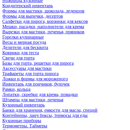
Ножницы кухонные
Кондитерский инвентарь
Формы для мастики, шоколада, леденцов
Формы для выпечки, десертов
Салфетки для пирога, корзинки для кексов
Мешки, насадки, наполнители для крема
Вырезки для мастики, печенья, пряников
Горелки кулинарные
Весы и мерная посуда
Делители для бесквита
Коврики для теста
Свечи для торта
Базы для торта, решетки для пирога
Аксессуары для мастики
Трафареты для торта пирога
Ложки и формы для мороженого
Инвентарь для пончиков, булочек
Рамки, кольца
Лопатки, скребки для крема, помадки
Штампы для мастики, печенья
Кухонный инвентарь
Банки для хранения, емкости для масла, специй
Контейнеры, ланч боксы, термосы для еды
Кухонные приборы
Термометры. Таймеры