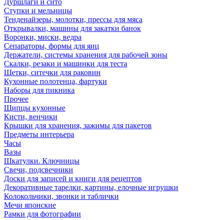
Дуршлаги и сито
Ступки и мельницы
Тенденайзеры, молотки, прессы для мяса
Открывалки, машины для закатки банок
Воронки, миски, ведра
Сепараторы, формы для яиц
Держатели, системы хранения для рабочей зоны
Скалки, резаки и машинки для теста
Щетки, ситечки для раковин
Кухонные полотенца, фартуки
Наборы для пикника
Прочее
Щипцы кухонные
Кисти, венчики
Крышки для хранения, зажимы для пакетов
Предметы интерьера
Часы
Вазы
Шкатулки. Ключницы
Свечи, подсвечники
Доски для записей и книги для рецептов
Декоративные тарелки, картины, елочные игрушки
Колокольчики, звонки и таблички
Мечи японские
Рамки для фотографии