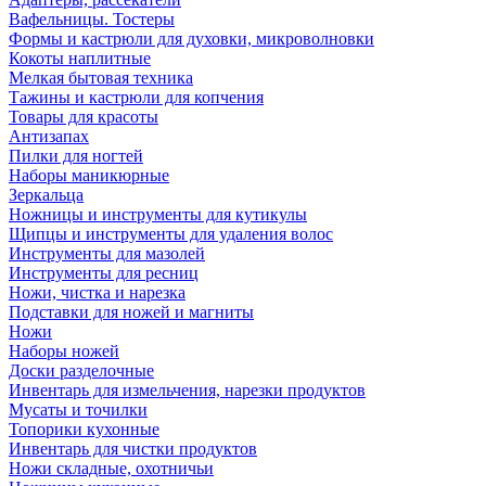
Вафельницы. Тостеры
Формы и кастрюли для духовки, микроволновки
Кокоты наплитные
Мелкая бытовая техника
Тажины и кастрюли для копчения
Товары для красоты
Антизапах
Пилки для ногтей
Наборы маникюрные
Зеркальца
Ножницы и инструменты для кутикулы
Щипцы и инструменты для удаления волос
Инструменты для мазолей
Инструменты для ресниц
Ножи, чистка и нарезка
Подставки для ножей и магниты
Ножи
Наборы ножей
Доски разделочные
Инвентарь для измельчения, нарезки продуктов
Мусаты и точилки
Топорики кухонные
Инвентарь для чистки продуктов
Ножи складные, охотничьи