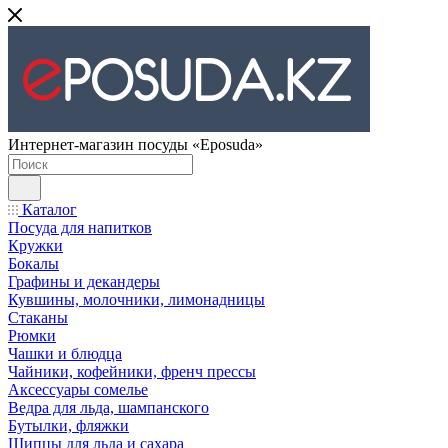
Интернет-магазин посуды «Eposuda»
Каталог
Посуда для напитков
Кружки
Бокалы
Графины и декандеры
Кувшины, молочники, лимонадницы
Стаканы
Рюмки
Чашки и блюдца
Чайники, кофейники, френч прессы
Аксессуары сомелье
Ведра для льда, шампанского
Бутылки, фляжки
Щипцы для льда и сахара