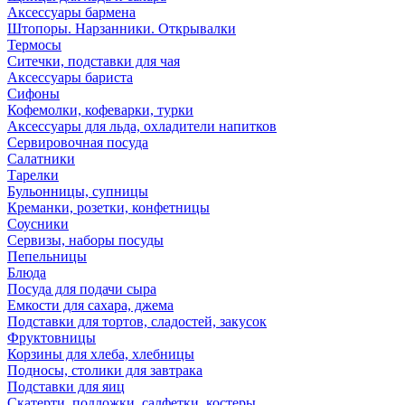
Аксессуары бармена
Штопоры. Нарзанники. Открывалки
Термосы
Ситечки, подставки для чая
Аксессуары бариста
Сифоны
Кофемолки, кофеварки, турки
Аксессуары для льда, охладители напитков
Сервировочная посуда
Салатники
Тарелки
Бульонницы, супницы
Креманки, розетки, конфетницы
Соусники
Сервизы, наборы посуды
Пепельницы
Блюда
Посуда для подачи сыра
Емкости для сахара, джема
Подставки для тортов, сладостей, закусок
Фруктовницы
Корзины для хлеба, хлебницы
Подносы, столики для завтрака
Подставки для яиц
Скатерти, подложки, салфетки, костеры