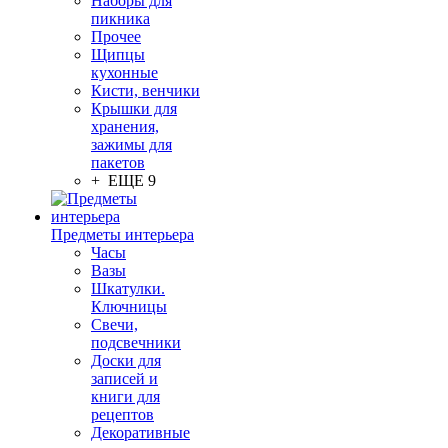
Наборы для
пикника
Прочее
Щипцы
кухонные
Кисти, венчики
Крышки для
хранения,
зажимы для
пакетов
+ ЕЩЕ 9
Предметы интерьера
Часы
Вазы
Шкатулки.
Ключницы
Свечи,
подсвечники
Доски для
записей и
книги для
рецептов
Декоративные