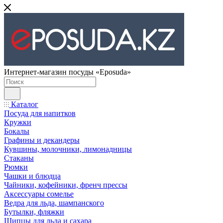
Интернет-магазин посуды «Eposuda»
Каталог
Посуда для напитков
Кружки
Бокалы
Графины и декандеры
Кувшины, молочники, лимонадницы
Стаканы
Рюмки
Чашки и блюдца
Чайники, кофейники, френч прессы
Аксессуары сомелье
Ведра для льда, шампанского
Бутылки, фляжки
Щипцы для льда и сахара