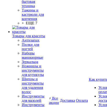
бытовая
техника
Тажины и
кастрюли для
копчения
+ ЕЩЕ 7
Товары для красоты
Антизапах
Пилки для
ногтей
Наборы
маникюрные
Зеркальца
Ножницы и
инструменты
для кутикулы
Щипцы и
Как купит
инструменты
для удаления
Усло
волос
опла
Инструменты
Усло
Все
для мазолей
Доставка
Оплата
дост
акции
Инструменты
Усло