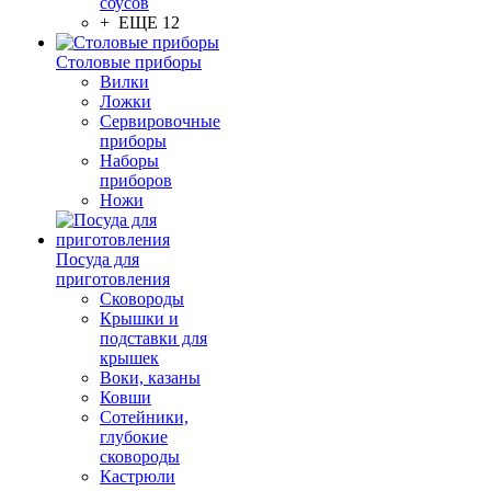
соусов
+ ЕЩЕ 12
Столовые приборы
Вилки
Ложки
Сервировочные
приборы
Наборы
приборов
Ножи
Посуда для
приготовления
Сковороды
Крышки и
подставки для
крышек
Воки, казаны
Ковши
Сотейники,
глубокие
сковороды
Кастрюли