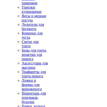
пряников
Горелки
кулинарные
Весы и мерная
посуда
Делители для
бесквита
Коврики для
теста
Свечи для
торта
Базы для торта,
решетки для
пирога
Аксессуары для
мастики
Трафареты для
торта пирога
Ложки и
формы для
мороженого
Инвентарь для
пончиков,
булочек
Рамки, кольца