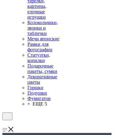
тарелки,
картины,
елочные
игрушки
Колокольчики,
звонки и
таблички
Мечи японские
Рамки для
фотографии
Статуэтки,
копилки
Подарочные
пакеты, сумки
Декоративные
цветы
Горшки
Подушки
Фумигатор
+ ЕЩЕ 5