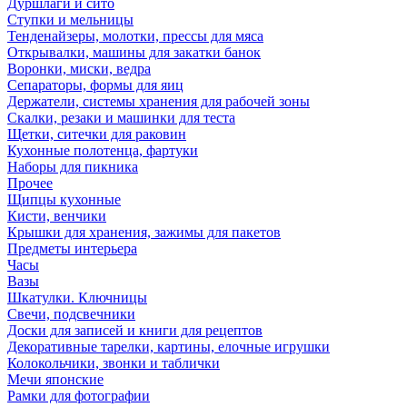
Дуршлаги и сито
Ступки и мельницы
Тенденайзеры, молотки, прессы для мяса
Открывалки, машины для закатки банок
Воронки, миски, ведра
Сепараторы, формы для яиц
Держатели, системы хранения для рабочей зоны
Скалки, резаки и машинки для теста
Щетки, ситечки для раковин
Кухонные полотенца, фартуки
Наборы для пикника
Прочее
Щипцы кухонные
Кисти, венчики
Крышки для хранения, зажимы для пакетов
Предметы интерьера
Часы
Вазы
Шкатулки. Ключницы
Свечи, подсвечники
Доски для записей и книги для рецептов
Декоративные тарелки, картины, елочные игрушки
Колокольчики, звонки и таблички
Мечи японские
Рамки для фотографии