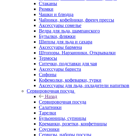
Стаканы
Рюмки
Чашки и блюдца
Чайники, кофейники, френч прессы
Аксессуары сомелье
Ведра для льда, шампанского
Бутылки, фляжки
Щипцы для льда и сахара
Аксессуары бармена
Штопоры. Нарзанники. Открывалки
Термосы
Ситечки, подставки для чая
Аксессуары бариста
Сифоны
Кофемолки, кофеварки, турки
Аксессуары для льда, охладители напитков
Сервировочная посуда
Назад
Сервировочная посуда
Салатники
Тарелки
Бульонницы, супницы
Креманки, розетки, конфетницы
Соусники
Сервизы, наборы посуды