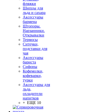
фляжки
Щипцы для
льда и сахара
Аксессуары
бармена
Штопоры.
Нарзанники.
Открывалки
Термосы
Ситечки,
подставки для
чая
Аксессуары
бариста
Сифоны
Кофемолки,
кофеварки,
турки
Аксессуары для
льда,
охладители
напитков
+ ЕЩЕ 10