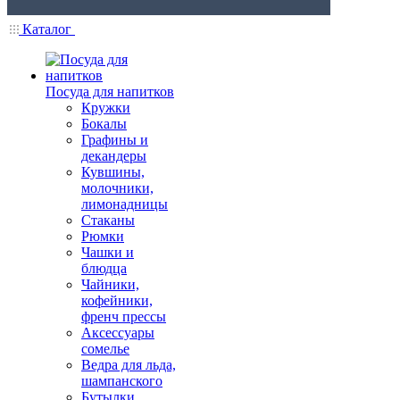
Каталог
Посуда для напитков
Кружки
Бокалы
Графины и
декандеры
Кувшины,
молочники,
лимонадницы
Стаканы
Рюмки
Чашки и
блюдца
Чайники,
кофейники,
френч прессы
Аксессуары
сомелье
Ведра для льда,
шампанского
Бутылки,