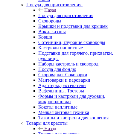
Посуда для приготовления
Назад
Посуда для приготовления
Сковороды
Крышки и подставки для крышек
Воки, казаны
Ковши
Сотейники, глубокие сковороды
Кастрюли наплитные
Подставки для горячего, прихватки,
рукавицы
Наборы кастрюль и сковород
Посуда для фондю
Скороварки. Соковарки
Мантоварки и пароварки
Адаптеры, рассекатели
Вафельницы. Тостеры
Формы и кастрюли для духовки,
микроволновки
Кокоты наплитные
Мелкая бытовая техника
Тажины и кастрюли для копчения
Товары для красоты
Назад
Товары для красоты