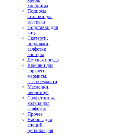
хлеба,
хлебницы
Подносы,
столики для
завтрака
Подставки для
яиц
Скатерти,
подложки,
салфетки,
костеры
Детская посуда
Крышки для
горячего,
мармиты,
гастроемкости
Масленки,
икорницы
Салфетницы,
кольца для
салфеток
Прочее
Наборы для
специй,
бутылки для