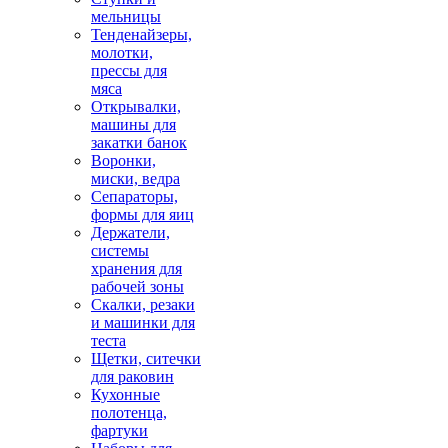
мельницы
Тенденайзеры,
молотки,
прессы для
мяса
Открывалки,
машины для
закатки банок
Воронки,
миски, ведра
Сепараторы,
формы для яиц
Держатели,
системы
хранения для
рабочей зоны
Скалки, резаки
и машинки для
теста
Щетки, ситечки
для раковин
Кухонные
полотенца,
фартуки