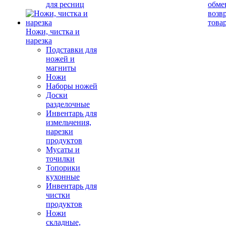
для ресниц
обме
возв
това
Ножи, чистка и
нарезка
Подставки для
ножей и
магниты
Ножи
Наборы ножей
Доски
разделочные
Инвентарь для
измельчения,
нарезки
продуктов
Мусаты и
точилки
Топорики
кухонные
Инвентарь для
чистки
продуктов
Ножи
складные,