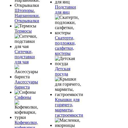
Подставки
Штопоры.
для яиц
Нарзанники.
Открывалки
Термосы
Скатерти,
подложки,
салфетки,
Ситечки,
костеры
подставки
для чая
Детская
посуда
Аксессуары
бариста
Сифоны
Крышки для
горячего,
мармиты,
гастроемкости
Кофемолки,
кофеварки,