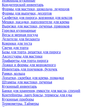
Ножницы кухонные
Кондитерский инвентарь
Формы для мастики, шоколада, леденцов
Формы для выпечки, десертов
Салфетки для пирога, корзинки для кексов
Мешки, насадки, наполнители для крема
Вырезки для мастики, печенья, пряников
Горелки кулинарные
Весы и мерная посуда
Делители для бесквита
Коврики для теста
Свечи для торта
Базы для торта, решетки для пирога
Аксессуары для мастики
Трафареты для торта пирога
Ложки и формы для мороженого
Инвентарь для пончиков, булочек
Рамки, кольца
Лопатки, скребки для крема, помадки
Штампы для мастики, печенья
Кухонный инвентарь
Банки для хранения, емкости для масла, специй
Контейнеры, ланч боксы, термосы для еды
Кухонные приборы
Термометры. Таймеры