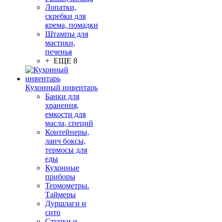
Лопатки,
скребки для
крема, помадки
Штампы для
мастики,
печенья
+ ЕЩЕ 8
Кухонный инвентарь
Банки для
хранения,
емкости для
масла, специй
Контейнеры,
ланч боксы,
термосы для
еды
Кухонные
приборы
Термометры.
Таймеры
Дуршлаги и
сито
Ступки и