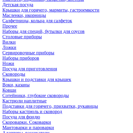
Детская посуда
Крышки для горячего, мармиты, гастроемкости
Масленки, икорницы
Салфетницы, кольца для салфеток
Прочее
Наборы для специй, бутылки для соусов
Столовые приборы
Вилки
Ложки
Сервировочные приборы
Наборы приборов
Ножи
Посуда для приготовления
Сковороды
Крышки и подставки для крышек
Воки, казаны
Ковши
Сотейники, глубокие сковороды
Кастрюли наплитные
Подставки для горячего, прихватки, рукавицы
Наборы кастрюль и сковород
Посуда для фондю
Скороварки. Соковарки
Мантоварки и пароварки
Адаптеры, рассекатели