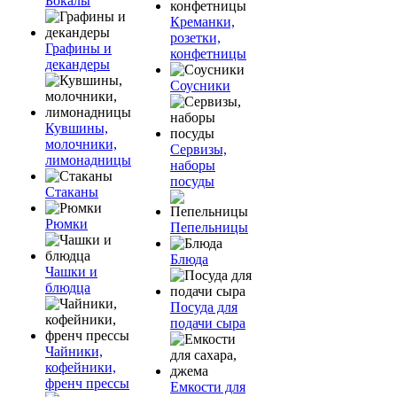
Бокалы
Креманки,
розетки,
Графины и
конфетницы
декандеры
Соусники
Кувшины,
молочники,
Сервизы,
лимонадницы
наборы
посуды
Стаканы
Рюмки
Пепельницы
Блюда
Чашки и
блюдца
Посуда для
подачи сыра
Чайники,
кофейники,
френч прессы
Емкости для