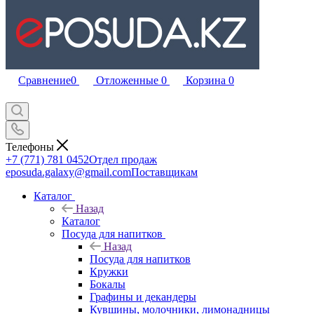
Сравнение
0
Отложенные
0
Корзина
0
Телефоны
+7 (771) 781 0452
Отдел продаж
eposuda.galaxy@gmail.com
Поставщикам
Каталог
Назад
Каталог
Посуда для напитков
Назад
Посуда для напитков
Кружки
Бокалы
Графины и декандеры
Кувшины, молочники, лимонадницы