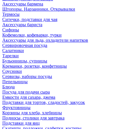
Аксессуары бармена
Штопоры. Нарзанники. Открывалки
Термосы
Ситечки, подставки для чая
Аксессуары бариста
Сифоны
Кофемолки, кофеварки, турки
Аксессуары для льда, охладители напитков
Сервировочная посуда
Салатники
Тарелки
Бульонницы, супницы
Креманки, розетки, конфетницы
Соусники
Сервизы, наборы посуды
Пепельницы
Блюда
Посуда для подачи сыра
Емкости для сахара, джема
Подставки для тортов, сладостей, закусок
Фруктовницы
Корзины для хлеба, хлебницы
Подносы, столики для завтрака
Подставки для яиц
Скатерти, подложки, салфетки, костеры