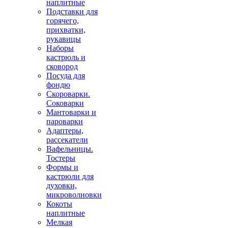
наплитные
Подставки для
горячего,
прихватки,
рукавицы
Наборы
кастрюль и
сковород
Посуда для
фондю
Скороварки.
Соковарки
Мантоварки и
пароварки
Адаптеры,
рассекатели
Вафельницы.
Тостеры
Формы и
кастрюли для
духовки,
микроволновки
Кокоты
наплитные
Мелкая