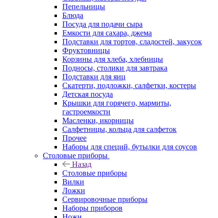
Пепельницы
Блюда
Посуда для подачи сыра
Емкости для сахара, джема
Подставки для тортов, сладостей, закусок
Фруктовницы
Корзины для хлеба, хлебницы
Подносы, столики для завтрака
Подставки для яиц
Скатерти, подложки, салфетки, костеры
Детская посуда
Крышки для горячего, мармиты,
гастроемкости
Масленки, икорницы
Салфетницы, кольца для салфеток
Прочее
Наборы для специй, бутылки для соусов
Столовые приборы
Назад
Столовые приборы
Вилки
Ложки
Сервировочные приборы
Наборы приборов
Ножи