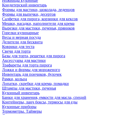
Ножницы кухонные
Кондитерский инвентарь
Формы для мастики, шоколада, леденцов
Формы для выпечки, десертов
Салфетки для пирога, корзинки для кексов
Мешки, насадки, наполнители для крема
Вырезки для мастики, печенья, пряников
Горелки кулинарные
Весы и мерная посуда
Делители для бесквита
Коврики для теста
Свечи для торта
Базы для торта, решетки для пирога
Аксессуары для мастики
Трафареты для торта пирога
Ложки и формы для мороженого
Инвентарь для пончиков, булочек
Рамки, кольца
Лопатки, скребки для крема, помадки
Штампы для мастики, печенья
Кухонный инвентарь
Банки для хранения, емкости для масла, специй
Контейнеры, ланч боксы, термосы для еды
Кухонные приборы
Термометры. Таймеры