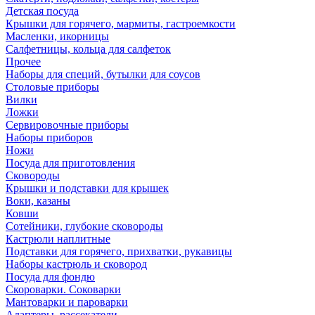
Детская посуда
Крышки для горячего, мармиты, гастроемкости
Масленки, икорницы
Салфетницы, кольца для салфеток
Прочее
Наборы для специй, бутылки для соусов
Столовые приборы
Вилки
Ложки
Сервировочные приборы
Наборы приборов
Ножи
Посуда для приготовления
Сковороды
Крышки и подставки для крышек
Воки, казаны
Ковши
Сотейники, глубокие сковороды
Кастрюли наплитные
Подставки для горячего, прихватки, рукавицы
Наборы кастрюль и сковород
Посуда для фондю
Скороварки. Соковарки
Мантоварки и пароварки
Адаптеры, рассекатели