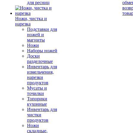
для ресниц
обме
возв
това
Ножи, чистка и
нарезка
Подставки для
ножей и
магниты
Ножи
Наборы ножей
Доски
разделочные
Инвентарь для
измельчения,
нарезки
продуктов
Мусаты и
точилки
Топорики
кухонные
Инвентарь для
чистки
продуктов
Ножи
складные,