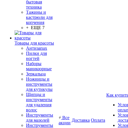
бытовая
техника
Тажины и
кастрюли для
копчения
+ ЕЩЕ 7
Товары для красоты
Антизапах
Пилки для
ногтей
Наборы
маникюрные
Зеркальца
Ножницы и
инструменты
для кутикулы
Щипцы и
Как купит
инструменты
для удаления
Усло
волос
опла
Инструменты
Усло
Все
для мазолей
Доставка
Оплата
дост
акции
Инструменты
Усло