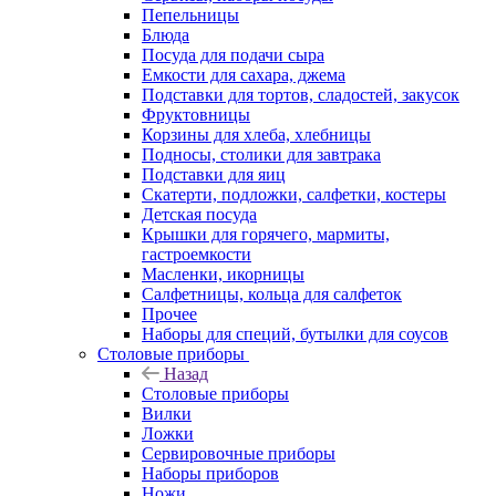
Пепельницы
Блюда
Посуда для подачи сыра
Емкости для сахара, джема
Подставки для тортов, сладостей, закусок
Фруктовницы
Корзины для хлеба, хлебницы
Подносы, столики для завтрака
Подставки для яиц
Скатерти, подложки, салфетки, костеры
Детская посуда
Крышки для горячего, мармиты,
гастроемкости
Масленки, икорницы
Салфетницы, кольца для салфеток
Прочее
Наборы для специй, бутылки для соусов
Столовые приборы
Назад
Столовые приборы
Вилки
Ложки
Сервировочные приборы
Наборы приборов
Ножи