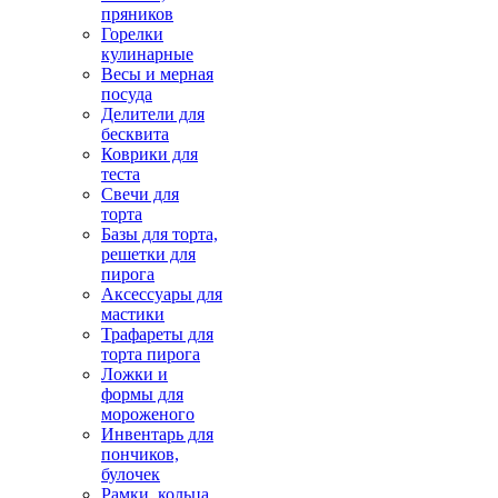
пряников
Горелки
кулинарные
Весы и мерная
посуда
Делители для
бесквита
Коврики для
теста
Свечи для
торта
Базы для торта,
решетки для
пирога
Аксессуары для
мастики
Трафареты для
торта пирога
Ложки и
формы для
мороженого
Инвентарь для
пончиков,
булочек
Рамки, кольца