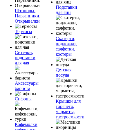
Подставки
Штопоры.
для яиц
Нарзанники.
Открывалки
Термосы
Скатерти,
подложки,
салфетки,
Ситечки,
костеры
подставки
для чая
Детская
посуда
Аксессуары
бариста
Сифоны
Крышки для
горячего,
мармиты,
гастроемкости
Кофемолки,
кофеварки,