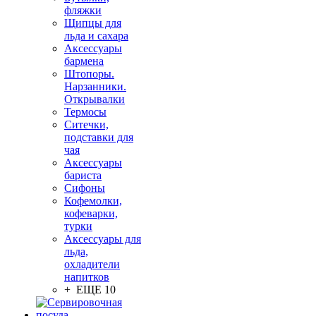
фляжки
Щипцы для
льда и сахара
Аксессуары
бармена
Штопоры.
Нарзанники.
Открывалки
Термосы
Ситечки,
подставки для
чая
Аксессуары
бариста
Сифоны
Кофемолки,
кофеварки,
турки
Аксессуары для
льда,
охладители
напитков
+ ЕЩЕ 10