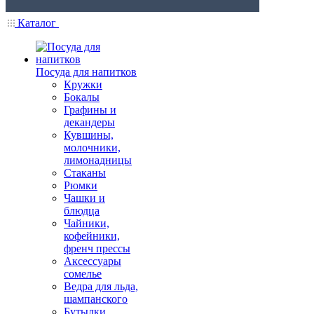
Каталог
Посуда для напитков
Кружки
Бокалы
Графины и
декандеры
Кувшины,
молочники,
лимонадницы
Стаканы
Рюмки
Чашки и
блюдца
Чайники,
кофейники,
френч прессы
Аксессуары
сомелье
Ведра для льда,
шампанского
Бутылки,