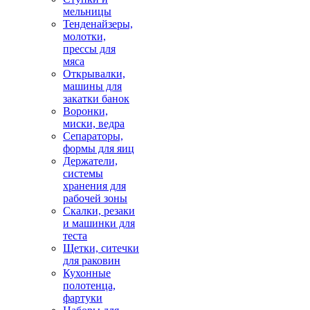
мельницы
Тенденайзеры,
молотки,
прессы для
мяса
Открывалки,
машины для
закатки банок
Воронки,
миски, ведра
Сепараторы,
формы для яиц
Держатели,
системы
хранения для
рабочей зоны
Скалки, резаки
и машинки для
теста
Щетки, ситечки
для раковин
Кухонные
полотенца,
фартуки