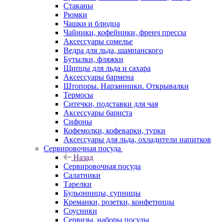
Стаканы
Рюмки
Чашки и блюдца
Чайники, кофейники, френч прессы
Аксессуары сомелье
Ведра для льда, шампанского
Бутылки, фляжки
Щипцы для льда и сахара
Аксессуары бармена
Штопоры. Нарзанники. Открывалки
Термосы
Ситечки, подставки для чая
Аксессуары бариста
Сифоны
Кофемолки, кофеварки, турки
Аксессуары для льда, охладители напитков
Сервировочная посуда
Назад
Сервировочная посуда
Салатники
Тарелки
Бульонницы, супницы
Креманки, розетки, конфетницы
Соусники
Сервизы, наборы посуды