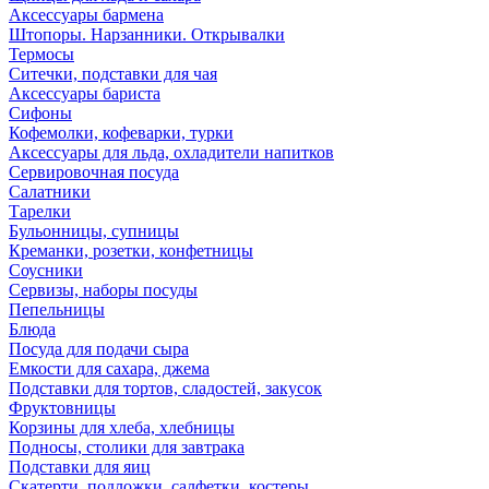
Аксессуары бармена
Штопоры. Нарзанники. Открывалки
Термосы
Ситечки, подставки для чая
Аксессуары бариста
Сифоны
Кофемолки, кофеварки, турки
Аксессуары для льда, охладители напитков
Сервировочная посуда
Салатники
Тарелки
Бульонницы, супницы
Креманки, розетки, конфетницы
Соусники
Сервизы, наборы посуды
Пепельницы
Блюда
Посуда для подачи сыра
Емкости для сахара, джема
Подставки для тортов, сладостей, закусок
Фруктовницы
Корзины для хлеба, хлебницы
Подносы, столики для завтрака
Подставки для яиц
Скатерти, подложки, салфетки, костеры