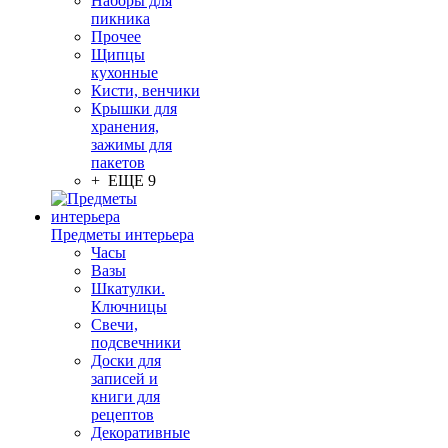
Наборы для
пикника
Прочее
Щипцы
кухонные
Кисти, венчики
Крышки для
хранения,
зажимы для
пакетов
+ ЕЩЕ 9
Предметы интерьера
Часы
Вазы
Шкатулки.
Ключницы
Свечи,
подсвечники
Доски для
записей и
книги для
рецептов
Декоративные