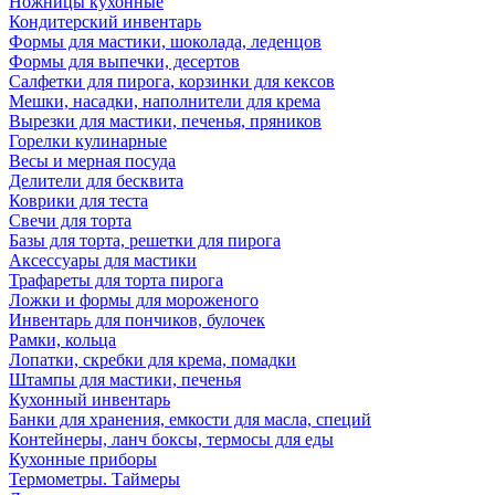
Ножницы кухонные
Кондитерский инвентарь
Формы для мастики, шоколада, леденцов
Формы для выпечки, десертов
Салфетки для пирога, корзинки для кексов
Мешки, насадки, наполнители для крема
Вырезки для мастики, печенья, пряников
Горелки кулинарные
Весы и мерная посуда
Делители для бесквита
Коврики для теста
Свечи для торта
Базы для торта, решетки для пирога
Аксессуары для мастики
Трафареты для торта пирога
Ложки и формы для мороженого
Инвентарь для пончиков, булочек
Рамки, кольца
Лопатки, скребки для крема, помадки
Штампы для мастики, печенья
Кухонный инвентарь
Банки для хранения, емкости для масла, специй
Контейнеры, ланч боксы, термосы для еды
Кухонные приборы
Термометры. Таймеры