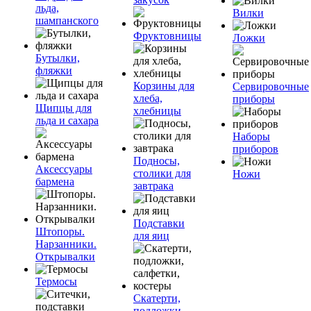
льда,
Вилки
шампанского
Фруктовницы
Ложки
Бутылки,
фляжки
Корзины для
Сервировочные
хлеба,
приборы
Щипцы для
хлебницы
льда и сахара
Наборы
приборов
Подносы,
Аксессуары
столики для
Ножи
бармена
завтрака
Подставки
Штопоры.
для яиц
Нарзанники.
Открывалки
Термосы
Скатерти,
подложки,