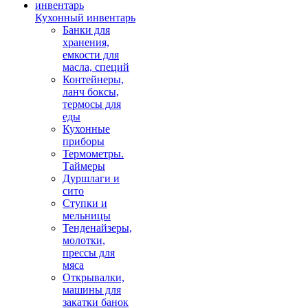
Кухонный инвентарь
Банки для
хранения,
емкости для
масла, специй
Контейнеры,
ланч боксы,
термосы для
еды
Кухонные
приборы
Термометры.
Таймеры
Дуршлаги и
сито
Ступки и
мельницы
Тенденайзеры,
молотки,
прессы для
мяса
Открывалки,
машины для
закатки банок