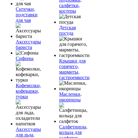
салфетки,
Ситечки,
костеры
подставки
для чая
Детская
посуда
Аксессуары
бариста
Сифоны
Крышки для
горячего,
мармиты,
гастроемкости
Кофемолки,
кофеварки,
Масленки,
турки
икорницы
Салфетницы,
Аксессуары
кольца для
для льда,
салфеток