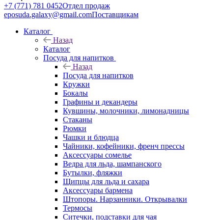
+7 (771) 781 0452
Отдел продаж
eposuda.galaxy@gmail.com
Поставщикам
Каталог
Назад
Каталог
Посуда для напитков
Назад
Посуда для напитков
Кружки
Бокалы
Графины и декандеры
Кувшины, молочники, лимонадницы
Стаканы
Рюмки
Чашки и блюдца
Чайники, кофейники, френч прессы
Аксессуары сомелье
Ведра для льда, шампанского
Бутылки, фляжки
Щипцы для льда и сахара
Аксессуары бармена
Штопоры. Нарзанники. Открывалки
Термосы
Ситечки, подставки для чая