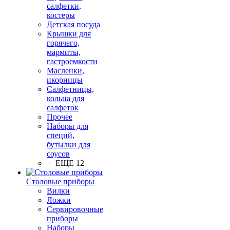
салфетки,
костеры
Детская посуда
Крышки для
горячего,
мармиты,
гастроемкости
Масленки,
икорницы
Салфетницы,
кольца для
салфеток
Прочее
Наборы для
специй,
бутылки для
соусов
+ ЕЩЕ 12
Столовые приборы
Вилки
Ложки
Сервировочные
приборы
Наборы