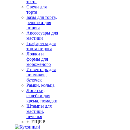
теста
Свечи для
торта
Базы для торта,
решетки для
пирога
Аксессуары для
мастики
Трафареты для
торта пирога
Ложки и
формы для
мороженого
Инвентарь для
пончиков,
булочек
Рамки, кольца
Лопатки,
скребки для
крема, помадки
Штампы для
мастики,
печенья
+ ЕЩЕ 8