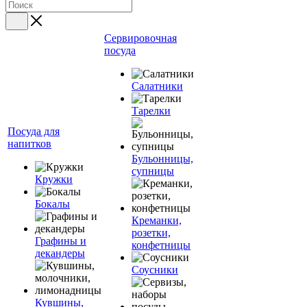
Сервировочная
посуда
Салатники
Тарелки
Посуда для
напитков
Бульонницы,
супницы
Кружки
Бокалы
Креманки,
розетки,
Графины и
конфетницы
декандеры
Соусники
Кувшины,