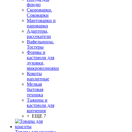
фондю
Скороварки.
Соковарки
Мантоварки и
пароварки
Адаптеры,
рассекатели
Вафельницы.
Тостеры
Формы и
кастрюли для
духовки,
микроволновки
Кокоты
наплитные
Мелкая
бытовая
техника
Тажины и
кастрюли для
копчения
+ ЕЩЕ 7
Товары для красоты