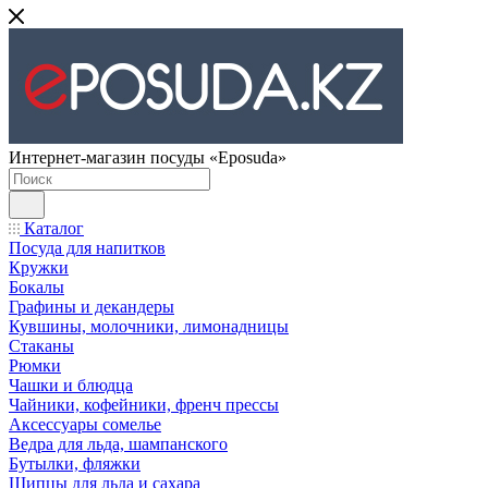
Интернет-магазин посуды «Eposuda»
Каталог
Посуда для напитков
Кружки
Бокалы
Графины и декандеры
Кувшины, молочники, лимонадницы
Стаканы
Рюмки
Чашки и блюдца
Чайники, кофейники, френч прессы
Аксессуары сомелье
Ведра для льда, шампанского
Бутылки, фляжки
Щипцы для льда и сахара