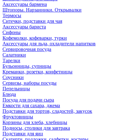
Аксессуары бармена
Штопоры. Нарзанники. Открывалки
Термосы
Ситечки, подставки для чая
Аксессуары бариста
Сифоны
Кофемолки, кофеварки, турки
Аксессуары для льда, охладители напитков
Сервировочная посуда
Салатники
Тарелки
Бульонницы, супницы
Креманки, розетки, конфетницы
Соусники
Сервизы, наборы посуды
Пепельницы
Блюда
Посуда для подачи сыра
Емкости для сахара, джема
Подставки для тортов, сладостей, закусок
Фруктовницы
Корзины для хлеба, хлебницы
Подносы, столики для завтрака
Подставки для яиц
Скатерти, подложки, салфетки, костеры