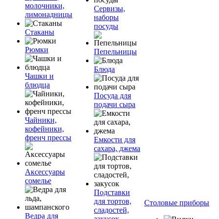
молочники,
Сервизы,
лимонадницы
наборы
посуды
Стаканы
Рюмки
Пепельницы
Блюда
Чашки и
блюдца
Посуда для
подачи сыра
Чайники,
кофейники,
френч прессы
Емкости для
сахара, джема
Аксессуары
сомелье
Подставки
для тортов,
Столовые приборы
сладостей,
Ведра для
закусок