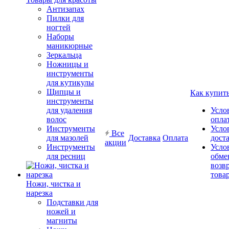
Антизапах
Пилки для
ногтей
Наборы
маникюрные
Зеркальца
Ножницы и
инструменты
для кутикулы
Щипцы и
Как купит
инструменты
для удаления
Усло
волос
опла
Инструменты
Усло
Все
для мазолей
Доставка
Оплата
дост
акции
Инструменты
Усло
для ресниц
обме
возв
това
Ножи, чистка и
нарезка
Подставки для
ножей и
магниты