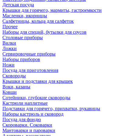
Детская посуда
Крышки для горячего, мармиты, гастроемкости
Масленки, икорницы
Салфетницы, кольца для салфеток
Прочее
Наборы для специй, бутылки для соусов
Столовые приборы
Вилки
Ложки
Сервировочные приборы
Наборы приборов
Ножи
Посуда для приготовления
Сковороды
Крышки и подставки для крышек
Воки, казаны
Ковши
Сотейники, глубокие сковороды
Кастрюли наплитные
Подставки для горячего, прихватки, рукавицы
Наборы кастрюль и сковород
Посуда для фондю
Скороварки. Соковарки
Мантоварки и пароварки
Адаптеры, рассекатели