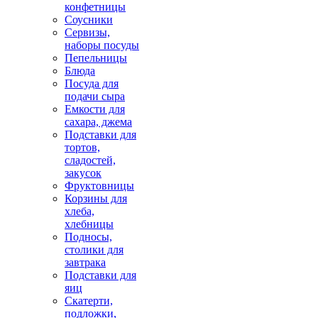
конфетницы
Соусники
Сервизы,
наборы посуды
Пепельницы
Блюда
Посуда для
подачи сыра
Емкости для
сахара, джема
Подставки для
тортов,
сладостей,
закусок
Фруктовницы
Корзины для
хлеба,
хлебницы
Подносы,
столики для
завтрака
Подставки для
яиц
Скатерти,
подложки,