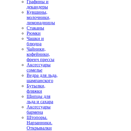
Графины и
декандеры
Кувшины,
молочники,
лимонадницы
Стаканы
Рюмки
Чашки и
блюдца
Чайники,
кофейники,
френч прессы
Аксессуары
сомелье
Ведра для льда,
шампанского
Бутылки,
фляжки
Щипцы для
льда и сахара
Аксессуары
бармена
Штопоры.
Нарзанники.
Открывалки