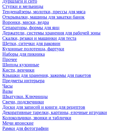
Дуршлаги и сито
Ступки и мельницы
Тенденайзеры, молотки, прессы для мяса
Открывалки, машины для закатки банок
Воронки, миски, ведра
Сепараторы, формы для яиц
Держатели, системы хранения для рабочей зоны
Скалки, резаки и машинки для теста
Щетки, ситечки для раковин
Кухонные полотенца, фартуки
Наборы для пикника
Прочее
Щипцы кухонные
Кисти, венчики
Крышки для хранения, зажимы для пакетов
Предметы интерьера
Часы
Вазы
Шкатулки. Ключницы
Свечи, подсвечники
Доски для записей и книги для рецептов
Декоративные тарелки, картины, елочные игрушки
Колокольчики, звонки и таблички
Мечи японские
Рамки для фотографии