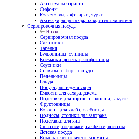
Аксессуары бариста
Сифоны
Кофемолки, кофеварки, турки
Аксессуары для льда, охладители напитков
Сервировочная посуда
Назад
Сервировочная посуда
Салатники
Тарелки
Бульонницы, супницы
Креманки, розетки, конфетницы
Соусники
Сервизы, наборы посуды
Пепельницы
Блюда
Посуда для подачи сыра
Емкости для сахара, джема
Подставки для тортов, сладостей, закусок
Фруктовницы
Корзины для хлеба, хлебницы
Подносы, столики для завтрака
Подставки для яиц
Скатерти, подложки, салфетки, костеры
Детская посуда
Крышки для горячего, мармиты,