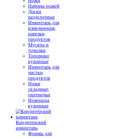
Ножи
Наборы ножей
Доски
разделочные
Инвентарь для
измельчения,
нарезки
продуктов
Мусаты и
точилки
Топорики
кухонные
Инвентарь для
чистки
продуктов
Ножи
складные,
охотничьи
Ножницы
кухонные
Кондитерский
инвентарь
Формы для