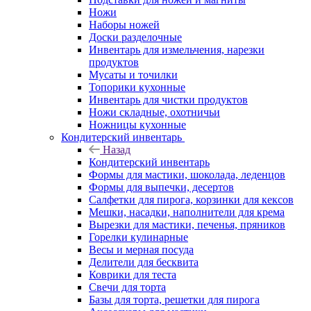
Ножи
Наборы ножей
Доски разделочные
Инвентарь для измельчения, нарезки
продуктов
Мусаты и точилки
Топорики кухонные
Инвентарь для чистки продуктов
Ножи складные, охотничьи
Ножницы кухонные
Кондитерский инвентарь
Назад
Кондитерский инвентарь
Формы для мастики, шоколада, леденцов
Формы для выпечки, десертов
Салфетки для пирога, корзинки для кексов
Мешки, насадки, наполнители для крема
Вырезки для мастики, печенья, пряников
Горелки кулинарные
Весы и мерная посуда
Делители для бесквита
Коврики для теста
Свечи для торта
Базы для торта, решетки для пирога