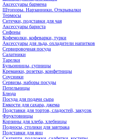
Аксессуары бармена
Штопоры. Нарзанники. Открывалки
Термосы
Ситечки, подставки для чая
Аксессуары бариста
Сифоны
Кофемолки, кофеварки, турки
Аксессуары для льда, охладители напитков
Сервировочная посуда
Салатники
Тарелки
Бульонницы, супницы
Креманки, розетки, конфетницы
Соусники
Сервизы, наборы посуды
Пепельницы
Блюда
Посуда для подачи сыра
Емкости для сахара, джема
Подставки для тортов, сладостей, закусок
Фруктовницы
Корзины для хлеба, хлебницы
Подносы, столики для завтрака
Подставки для яиц
Скатерти, подложки, салфетки, костеры