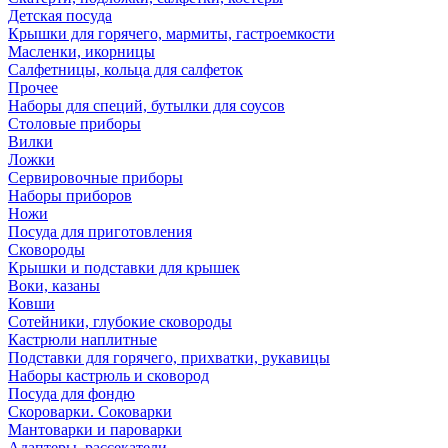
Детская посуда
Крышки для горячего, мармиты, гастроемкости
Масленки, икорницы
Салфетницы, кольца для салфеток
Прочее
Наборы для специй, бутылки для соусов
Столовые приборы
Вилки
Ложки
Сервировочные приборы
Наборы приборов
Ножи
Посуда для приготовления
Сковороды
Крышки и подставки для крышек
Воки, казаны
Ковши
Сотейники, глубокие сковороды
Кастрюли наплитные
Подставки для горячего, прихватки, рукавицы
Наборы кастрюль и сковород
Посуда для фондю
Скороварки. Соковарки
Мантоварки и пароварки
Адаптеры, рассекатели