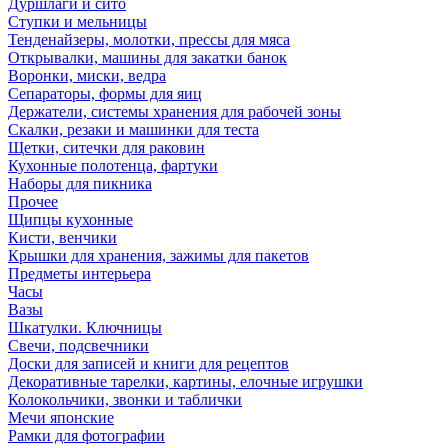
Дуршлаги и сито
Ступки и мельницы
Тенденайзеры, молотки, прессы для мяса
Открывалки, машины для закатки банок
Воронки, миски, ведра
Сепараторы, формы для яиц
Держатели, системы хранения для рабочей зоны
Скалки, резаки и машинки для теста
Щетки, ситечки для раковин
Кухонные полотенца, фартуки
Наборы для пикника
Прочее
Щипцы кухонные
Кисти, венчики
Крышки для хранения, зажимы для пакетов
Предметы интерьера
Часы
Вазы
Шкатулки. Ключницы
Свечи, подсвечники
Доски для записей и книги для рецептов
Декоративные тарелки, картины, елочные игрушки
Колокольчики, звонки и таблички
Мечи японские
Рамки для фотографии