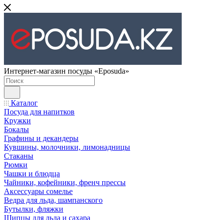
Интернет-магазин посуды «Eposuda»
Каталог
Посуда для напитков
Кружки
Бокалы
Графины и декандеры
Кувшины, молочники, лимонадницы
Стаканы
Рюмки
Чашки и блюдца
Чайники, кофейники, френч прессы
Аксессуары сомелье
Ведра для льда, шампанского
Бутылки, фляжки
Щипцы для льда и сахара