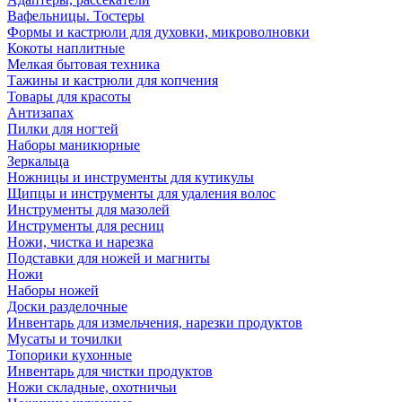
Вафельницы. Тостеры
Формы и кастрюли для духовки, микроволновки
Кокоты наплитные
Мелкая бытовая техника
Тажины и кастрюли для копчения
Товары для красоты
Антизапах
Пилки для ногтей
Наборы маникюрные
Зеркальца
Ножницы и инструменты для кутикулы
Щипцы и инструменты для удаления волос
Инструменты для мазолей
Инструменты для ресниц
Ножи, чистка и нарезка
Подставки для ножей и магниты
Ножи
Наборы ножей
Доски разделочные
Инвентарь для измельчения, нарезки продуктов
Мусаты и точилки
Топорики кухонные
Инвентарь для чистки продуктов
Ножи складные, охотничьи