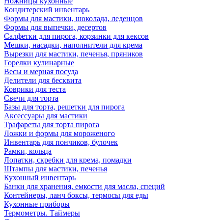
Ножницы кухонные
Кондитерский инвентарь
Формы для мастики, шоколада, леденцов
Формы для выпечки, десертов
Салфетки для пирога, корзинки для кексов
Мешки, насадки, наполнители для крема
Вырезки для мастики, печенья, пряников
Горелки кулинарные
Весы и мерная посуда
Делители для бесквита
Коврики для теста
Свечи для торта
Базы для торта, решетки для пирога
Аксессуары для мастики
Трафареты для торта пирога
Ложки и формы для мороженого
Инвентарь для пончиков, булочек
Рамки, кольца
Лопатки, скребки для крема, помадки
Штампы для мастики, печенья
Кухонный инвентарь
Банки для хранения, емкости для масла, специй
Контейнеры, ланч боксы, термосы для еды
Кухонные приборы
Термометры. Таймеры