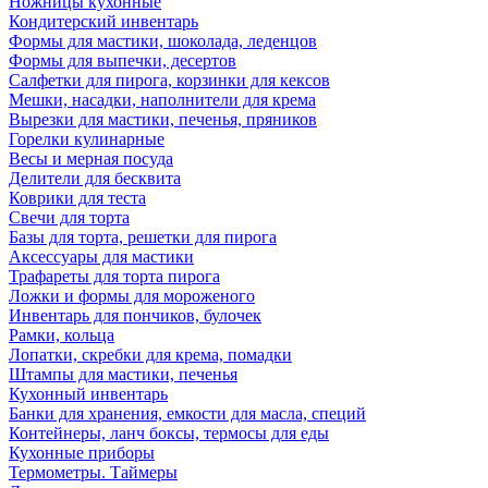
Ножницы кухонные
Кондитерский инвентарь
Формы для мастики, шоколада, леденцов
Формы для выпечки, десертов
Салфетки для пирога, корзинки для кексов
Мешки, насадки, наполнители для крема
Вырезки для мастики, печенья, пряников
Горелки кулинарные
Весы и мерная посуда
Делители для бесквита
Коврики для теста
Свечи для торта
Базы для торта, решетки для пирога
Аксессуары для мастики
Трафареты для торта пирога
Ложки и формы для мороженого
Инвентарь для пончиков, булочек
Рамки, кольца
Лопатки, скребки для крема, помадки
Штампы для мастики, печенья
Кухонный инвентарь
Банки для хранения, емкости для масла, специй
Контейнеры, ланч боксы, термосы для еды
Кухонные приборы
Термометры. Таймеры