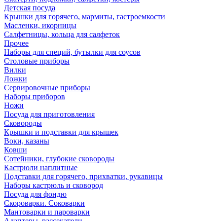
Детская посуда
Крышки для горячего, мармиты, гастроемкости
Масленки, икорницы
Салфетницы, кольца для салфеток
Прочее
Наборы для специй, бутылки для соусов
Столовые приборы
Вилки
Ложки
Сервировочные приборы
Наборы приборов
Ножи
Посуда для приготовления
Сковороды
Крышки и подставки для крышек
Воки, казаны
Ковши
Сотейники, глубокие сковороды
Кастрюли наплитные
Подставки для горячего, прихватки, рукавицы
Наборы кастрюль и сковород
Посуда для фондю
Скороварки. Соковарки
Мантоварки и пароварки
Адаптеры, рассекатели