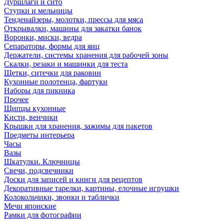
Дуршлаги и сито
Ступки и мельницы
Тенденайзеры, молотки, прессы для мяса
Открывалки, машины для закатки банок
Воронки, миски, ведра
Сепараторы, формы для яиц
Держатели, системы хранения для рабочей зоны
Скалки, резаки и машинки для теста
Щетки, ситечки для раковин
Кухонные полотенца, фартуки
Наборы для пикника
Прочее
Щипцы кухонные
Кисти, венчики
Крышки для хранения, зажимы для пакетов
Предметы интерьера
Часы
Вазы
Шкатулки. Ключницы
Свечи, подсвечники
Доски для записей и книги для рецептов
Декоративные тарелки, картины, елочные игрушки
Колокольчики, звонки и таблички
Мечи японские
Рамки для фотографии