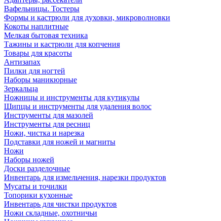
Вафельницы. Тостеры
Формы и кастрюли для духовки, микроволновки
Кокоты наплитные
Мелкая бытовая техника
Тажины и кастрюли для копчения
Товары для красоты
Антизапах
Пилки для ногтей
Наборы маникюрные
Зеркальца
Ножницы и инструменты для кутикулы
Щипцы и инструменты для удаления волос
Инструменты для мазолей
Инструменты для ресниц
Ножи, чистка и нарезка
Подставки для ножей и магниты
Ножи
Наборы ножей
Доски разделочные
Инвентарь для измельчения, нарезки продуктов
Мусаты и точилки
Топорики кухонные
Инвентарь для чистки продуктов
Ножи складные, охотничьи