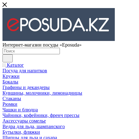
Интернет-магазин посуды «Eposuda»
Каталог
Посуда для напитков
Кружки
Бокалы
Графины и декандеры
Кувшины, молочники, лимонадницы
Стаканы
Рюмки
Чашки и блюдца
Чайники, кофейники, френч прессы
Аксессуары сомелье
Ведра для льда, шампанского
Бутылки, фляжки
Щипцы для льда и сахара