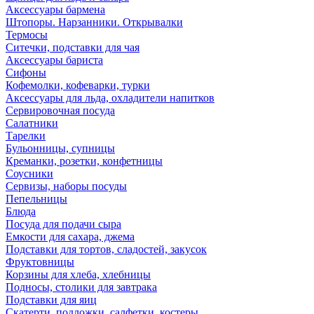
Аксессуары бармена
Штопоры. Нарзанники. Открывалки
Термосы
Ситечки, подставки для чая
Аксессуары бариста
Сифоны
Кофемолки, кофеварки, турки
Аксессуары для льда, охладители напитков
Сервировочная посуда
Салатники
Тарелки
Бульонницы, супницы
Креманки, розетки, конфетницы
Соусники
Сервизы, наборы посуды
Пепельницы
Блюда
Посуда для подачи сыра
Емкости для сахара, джема
Подставки для тортов, сладостей, закусок
Фруктовницы
Корзины для хлеба, хлебницы
Подносы, столики для завтрака
Подставки для яиц
Скатерти, подложки, салфетки, костеры