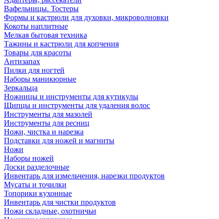
Вафельницы. Тостеры
Формы и кастрюли для духовки, микроволновки
Кокоты наплитные
Мелкая бытовая техника
Тажины и кастрюли для копчения
Товары для красоты
Антизапах
Пилки для ногтей
Наборы маникюрные
Зеркальца
Ножницы и инструменты для кутикулы
Щипцы и инструменты для удаления волос
Инструменты для мазолей
Инструменты для ресниц
Ножи, чистка и нарезка
Подставки для ножей и магниты
Ножи
Наборы ножей
Доски разделочные
Инвентарь для измельчения, нарезки продуктов
Мусаты и точилки
Топорики кухонные
Инвентарь для чистки продуктов
Ножи складные, охотничьи