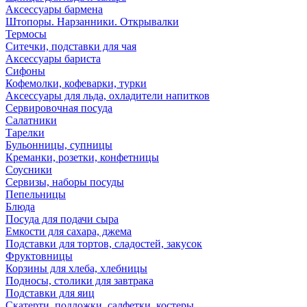
Аксессуары бармена
Штопоры. Нарзанники. Открывалки
Термосы
Ситечки, подставки для чая
Аксессуары бариста
Сифоны
Кофемолки, кофеварки, турки
Аксессуары для льда, охладители напитков
Сервировочная посуда
Салатники
Тарелки
Бульонницы, супницы
Креманки, розетки, конфетницы
Соусники
Сервизы, наборы посуды
Пепельницы
Блюда
Посуда для подачи сыра
Емкости для сахара, джема
Подставки для тортов, сладостей, закусок
Фруктовницы
Корзины для хлеба, хлебницы
Подносы, столики для завтрака
Подставки для яиц
Скатерти, подложки, салфетки, костеры