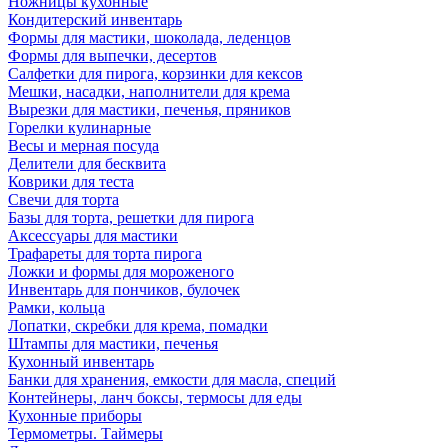
Ножницы кухонные
Кондитерский инвентарь
Формы для мастики, шоколада, леденцов
Формы для выпечки, десертов
Салфетки для пирога, корзинки для кексов
Мешки, насадки, наполнители для крема
Вырезки для мастики, печенья, пряников
Горелки кулинарные
Весы и мерная посуда
Делители для бесквита
Коврики для теста
Свечи для торта
Базы для торта, решетки для пирога
Аксессуары для мастики
Трафареты для торта пирога
Ложки и формы для мороженого
Инвентарь для пончиков, булочек
Рамки, кольца
Лопатки, скребки для крема, помадки
Штампы для мастики, печенья
Кухонный инвентарь
Банки для хранения, емкости для масла, специй
Контейнеры, ланч боксы, термосы для еды
Кухонные приборы
Термометры. Таймеры