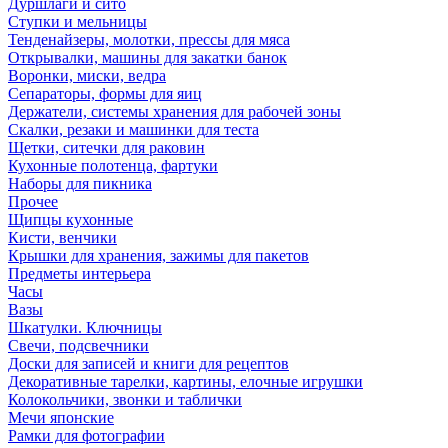
Дуршлаги и сито
Ступки и мельницы
Тенденайзеры, молотки, прессы для мяса
Открывалки, машины для закатки банок
Воронки, миски, ведра
Сепараторы, формы для яиц
Держатели, системы хранения для рабочей зоны
Скалки, резаки и машинки для теста
Щетки, ситечки для раковин
Кухонные полотенца, фартуки
Наборы для пикника
Прочее
Щипцы кухонные
Кисти, венчики
Крышки для хранения, зажимы для пакетов
Предметы интерьера
Часы
Вазы
Шкатулки. Ключницы
Свечи, подсвечники
Доски для записей и книги для рецептов
Декоративные тарелки, картины, елочные игрушки
Колокольчики, звонки и таблички
Мечи японские
Рамки для фотографии