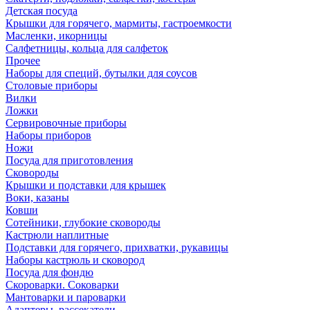
Детская посуда
Крышки для горячего, мармиты, гастроемкости
Масленки, икорницы
Салфетницы, кольца для салфеток
Прочее
Наборы для специй, бутылки для соусов
Столовые приборы
Вилки
Ложки
Сервировочные приборы
Наборы приборов
Ножи
Посуда для приготовления
Сковороды
Крышки и подставки для крышек
Воки, казаны
Ковши
Сотейники, глубокие сковороды
Кастрюли наплитные
Подставки для горячего, прихватки, рукавицы
Наборы кастрюль и сковород
Посуда для фондю
Скороварки. Соковарки
Мантоварки и пароварки
Адаптеры, рассекатели