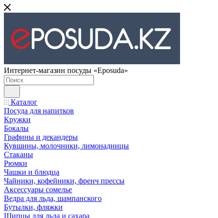
Интернет-магазин посуды «Eposuda»
Каталог
Посуда для напитков
Кружки
Бокалы
Графины и декандеры
Кувшины, молочники, лимонадницы
Стаканы
Рюмки
Чашки и блюдца
Чайники, кофейники, френч прессы
Аксессуары сомелье
Ведра для льда, шампанского
Бутылки, фляжки
Щипцы для льда и сахара