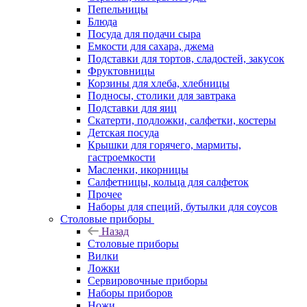
Пепельницы
Блюда
Посуда для подачи сыра
Емкости для сахара, джема
Подставки для тортов, сладостей, закусок
Фруктовницы
Корзины для хлеба, хлебницы
Подносы, столики для завтрака
Подставки для яиц
Скатерти, подложки, салфетки, костеры
Детская посуда
Крышки для горячего, мармиты,
гастроемкости
Масленки, икорницы
Салфетницы, кольца для салфеток
Прочее
Наборы для специй, бутылки для соусов
Столовые приборы
Назад
Столовые приборы
Вилки
Ложки
Сервировочные приборы
Наборы приборов
Ножи