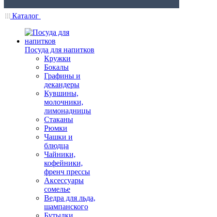
Каталог
Посуда для напитков
Кружки
Бокалы
Графины и
декандеры
Кувшины,
молочники,
лимонадницы
Стаканы
Рюмки
Чашки и
блюдца
Чайники,
кофейники,
френч прессы
Аксессуары
сомелье
Ведра для льда,
шампанского
Бутылки,