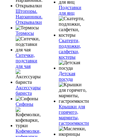
Подставки
Штопоры.
для яиц
Нарзанники.
Открывалки
Термосы
Скатерти,
подложки,
салфетки,
Ситечки,
костеры
подставки
для чая
Детская
посуда
Аксессуары
бариста
Сифоны
Крышки для
горячего,
мармиты,
гастроемкости
Кофемолки,
кофеварки,