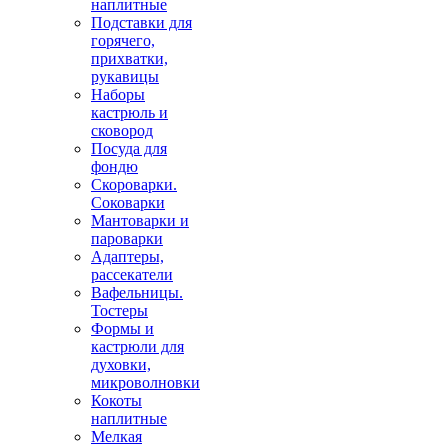
наплитные
Подставки для
горячего,
прихватки,
рукавицы
Наборы
кастрюль и
сковород
Посуда для
фондю
Скороварки.
Соковарки
Мантоварки и
пароварки
Адаптеры,
рассекатели
Вафельницы.
Тостеры
Формы и
кастрюли для
духовки,
микроволновки
Кокоты
наплитные
Мелкая