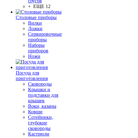
соусов
+ ЕЩЕ 12
Столовые приборы
Вилки
Ложки
Сервировочные
приборы
Наборы
приборов
Ножи
Посуда для
приготовления
Сковороды
Крышки и
подставки для
крышек
Воки, казаны
Ковши
Сотейники,
глубокие
сковороды
Кастрюли