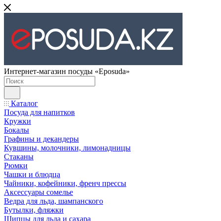
Интернет-магазин посуды «Eposuda»
Каталог
Посуда для напитков
Кружки
Бокалы
Графины и декандеры
Кувшины, молочники, лимонадницы
Стаканы
Рюмки
Чашки и блюдца
Чайники, кофейники, френч прессы
Аксессуары сомелье
Ведра для льда, шампанского
Бутылки, фляжки
Щипцы для льда и сахара