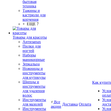
бытовая
техника
Тажины и
кастрюли для
копчения
+ ЕЩЕ 7
Товары для красоты
Антизапах
Пилки для
ногтей
Наборы
маникюрные
Зеркальца
Ножницы и
инструменты
для кутикулы
Щипцы и
Как купит
инструменты
для удаления
Усло
волос
опла
Инструменты
Усло
Все
для мазолей
Доставка
Оплата
дост
акции
Инструменты
Усло