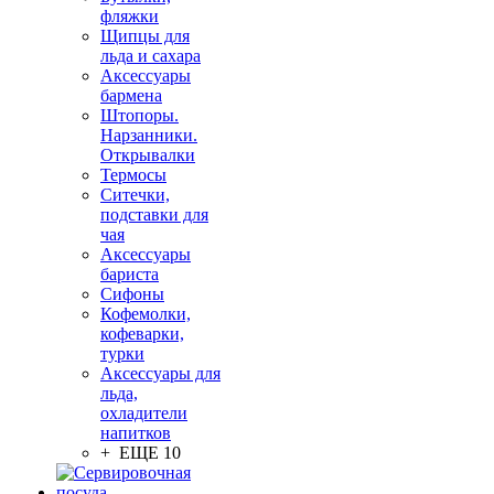
фляжки
Щипцы для
льда и сахара
Аксессуары
бармена
Штопоры.
Нарзанники.
Открывалки
Термосы
Ситечки,
подставки для
чая
Аксессуары
бариста
Сифоны
Кофемолки,
кофеварки,
турки
Аксессуары для
льда,
охладители
напитков
+ ЕЩЕ 10