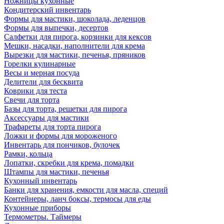
Ножницы кухонные
Кондитерский инвентарь
Формы для мастики, шоколада, леденцов
Формы для выпечки, десертов
Салфетки для пирога, корзинки для кексов
Мешки, насадки, наполнители для крема
Вырезки для мастики, печенья, пряников
Горелки кулинарные
Весы и мерная посуда
Делители для бесквита
Коврики для теста
Свечи для торта
Базы для торта, решетки для пирога
Аксессуары для мастики
Трафареты для торта пирога
Ложки и формы для мороженого
Инвентарь для пончиков, булочек
Рамки, кольца
Лопатки, скребки для крема, помадки
Штампы для мастики, печенья
Кухонный инвентарь
Банки для хранения, емкости для масла, специй
Контейнеры, ланч боксы, термосы для еды
Кухонные приборы
Термометры. Таймеры