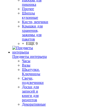
Наборы для
пикника
Прочее
Щипцы
кухонные
Кисти, венчики
Крышки для
хранения,
зажимы для
пакетов
+ ЕЩЕ 9
Предметы интерьера
Часы
Вазы
Шкатулки.
Ключницы
Свечи,
подсвечники
Доски для
записей и
книги для
рецептов
Декоративные