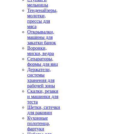
мельницы
Тенденайзеры,
молотки,
прессы для
мяса
Открывалки,
машины для
закатки банок
Воронки,
миски, ведра
Сепараторы,
формы для яиц
Держатели,
системы
хранения для
рабочей зоны
Скалки, резаки
и машинки для
теста
Щетки, ситечки
для раковин
Кухонные
полотенца,
фартуки