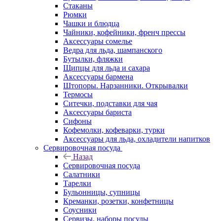
Стаканы
Рюмки
Чашки и блюдца
Чайники, кофейники, френч прессы
Аксессуары сомелье
Ведра для льда, шампанского
Бутылки, фляжки
Щипцы для льда и сахара
Аксессуары бармена
Штопоры. Нарзанники. Открывалки
Термосы
Ситечки, подставки для чая
Аксессуары бариста
Сифоны
Кофемолки, кофеварки, турки
Аксессуары для льда, охладители напитков
Сервировочная посуда
Назад
Сервировочная посуда
Салатники
Тарелки
Бульонницы, супницы
Креманки, розетки, конфетницы
Соусники
Сервизы, наборы посуды