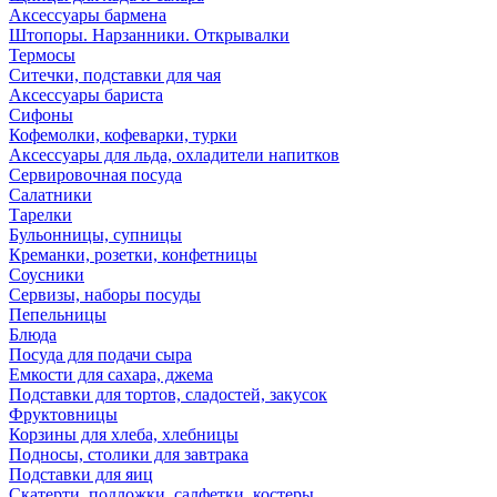
Аксессуары бармена
Штопоры. Нарзанники. Открывалки
Термосы
Ситечки, подставки для чая
Аксессуары бариста
Сифоны
Кофемолки, кофеварки, турки
Аксессуары для льда, охладители напитков
Сервировочная посуда
Салатники
Тарелки
Бульонницы, супницы
Креманки, розетки, конфетницы
Соусники
Сервизы, наборы посуды
Пепельницы
Блюда
Посуда для подачи сыра
Емкости для сахара, джема
Подставки для тортов, сладостей, закусок
Фруктовницы
Корзины для хлеба, хлебницы
Подносы, столики для завтрака
Подставки для яиц
Скатерти, подложки, салфетки, костеры