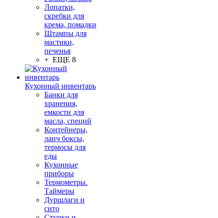
Лопатки,
скребки для
крема, помадки
Штампы для
мастики,
печенья
+ ЕЩЕ 8
Кухонный инвентарь
Банки для
хранения,
емкости для
масла, специй
Контейнеры,
ланч боксы,
термосы для
еды
Кухонные
приборы
Термометры.
Таймеры
Дуршлаги и
сито
Ступки и