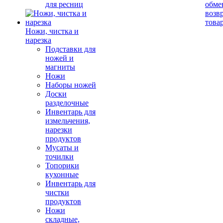
для ресниц
обме
возв
това
Ножи, чистка и
нарезка
Подставки для
ножей и
магниты
Ножи
Наборы ножей
Доски
разделочные
Инвентарь для
измельчения,
нарезки
продуктов
Мусаты и
точилки
Топорики
кухонные
Инвентарь для
чистки
продуктов
Ножи
складные,