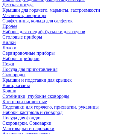
Детская посуда
Крышки для горячего, мармиты, гастроемкости
Масленки, икорницы
Салфетницы, кольца для салфеток
Прочее
Наборы для специй, бутылки для соусов
Столовые приборы
Вилки
Ложки
Сервировочные приборы
Наборы приборов
Ножи
Посуда для приготовления
Сковороды
Крышки и подставки для крышек
Воки, казаны
Ковши
Сотейники, глубокие сковороды
Кастрюли наплитные
Подставки для горячего, прихватки, рукавицы
Наборы кастрюль и сковород
Посуда для фондю
Скороварки. Соковарки
Мантоварки и пароварки
Адаптеры, рассекатели