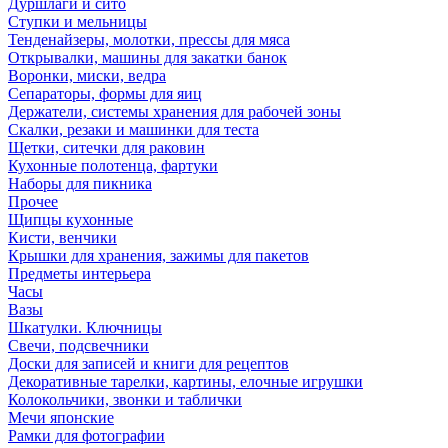
Дуршлаги и сито
Ступки и мельницы
Тенденайзеры, молотки, прессы для мяса
Открывалки, машины для закатки банок
Воронки, миски, ведра
Сепараторы, формы для яиц
Держатели, системы хранения для рабочей зоны
Скалки, резаки и машинки для теста
Щетки, ситечки для раковин
Кухонные полотенца, фартуки
Наборы для пикника
Прочее
Щипцы кухонные
Кисти, венчики
Крышки для хранения, зажимы для пакетов
Предметы интерьера
Часы
Вазы
Шкатулки. Ключницы
Свечи, подсвечники
Доски для записей и книги для рецептов
Декоративные тарелки, картины, елочные игрушки
Колокольчики, звонки и таблички
Мечи японские
Рамки для фотографии