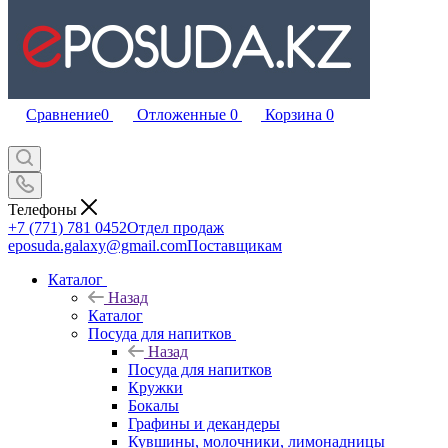
Сравнение
0
Отложенные
0
Корзина
0
Телефоны
+7 (771) 781 0452
Отдел продаж
eposuda.galaxy@gmail.com
Поставщикам
Каталог
Назад
Каталог
Посуда для напитков
Назад
Посуда для напитков
Кружки
Бокалы
Графины и декандеры
Кувшины, молочники, лимонадницы