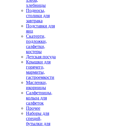
хлеба,
хлебницы
Подносы,
столики для
завтрака
Подставки для
яиц
Скатерти,
подложки,
салфетки,
костеры
Детская посуда
Крышки для
горячего,
мармиты,
гастроемкости
Масленки,
икорницы
Салфетницы,
кольца для
салфеток
Прочее
Наборы для
специй,
бутылки для