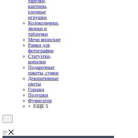
тарелки,
картины,
елочные
игрушки
Колокольчики,
звонки и
таблички
Мечи японские
Рамки для
фотографии
Статуэтки,
копилки
Подарочные
пакеты, сумки
Декоративные
цветы
Горшки
Подушки
Фумигатор
+ ЕЩЕ 5