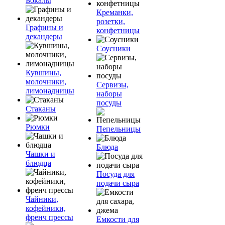
Бокалы
Креманки,
розетки,
Графины и
конфетницы
декандеры
Соусники
Кувшины,
молочники,
Сервизы,
лимонадницы
наборы
посуды
Стаканы
Рюмки
Пепельницы
Блюда
Чашки и
блюдца
Посуда для
подачи сыра
Чайники,
кофейники,
френч прессы
Емкости для