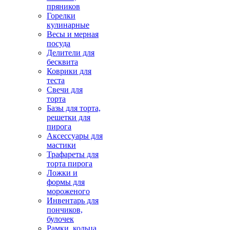
пряников
Горелки
кулинарные
Весы и мерная
посуда
Делители для
бесквита
Коврики для
теста
Свечи для
торта
Базы для торта,
решетки для
пирога
Аксессуары для
мастики
Трафареты для
торта пирога
Ложки и
формы для
мороженого
Инвентарь для
пончиков,
булочек
Рамки, кольца