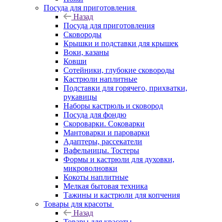
Посуда для приготовления
Назад
Посуда для приготовления
Сковороды
Крышки и подставки для крышек
Воки, казаны
Ковши
Сотейники, глубокие сковороды
Кастрюли наплитные
Подставки для горячего, прихватки,
рукавицы
Наборы кастрюль и сковород
Посуда для фондю
Скороварки. Соковарки
Мантоварки и пароварки
Адаптеры, рассекатели
Вафельницы. Тостеры
Формы и кастрюли для духовки,
микроволновки
Кокоты наплитные
Мелкая бытовая техника
Тажины и кастрюли для копчения
Товары для красоты
Назад
Товары для красоты