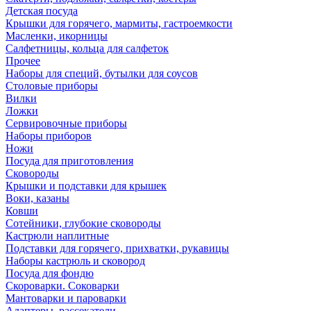
Детская посуда
Крышки для горячего, мармиты, гастроемкости
Масленки, икорницы
Салфетницы, кольца для салфеток
Прочее
Наборы для специй, бутылки для соусов
Столовые приборы
Вилки
Ложки
Сервировочные приборы
Наборы приборов
Ножи
Посуда для приготовления
Сковороды
Крышки и подставки для крышек
Воки, казаны
Ковши
Сотейники, глубокие сковороды
Кастрюли наплитные
Подставки для горячего, прихватки, рукавицы
Наборы кастрюль и сковород
Посуда для фондю
Скороварки. Соковарки
Мантоварки и пароварки
Адаптеры, рассекатели