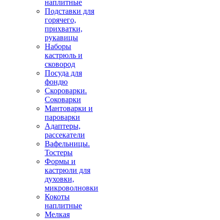
наплитные
Подставки для
горячего,
прихватки,
рукавицы
Наборы
кастрюль и
сковород
Посуда для
фондю
Скороварки.
Соковарки
Мантоварки и
пароварки
Адаптеры,
рассекатели
Вафельницы.
Тостеры
Формы и
кастрюли для
духовки,
микроволновки
Кокоты
наплитные
Мелкая