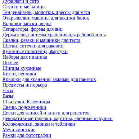
Дуршлаги и сито
Ступки и мельницы
Тенденайзеры, молотки, прессы для мяса
Открывалки, машины для закатки банок
Воронки, миски, ведра
Сепараторы, формы для яиц
Держатели, системы хранения для рабочей зоны
Скалки, резаки и машинки для теста
Щетки, ситечки для раковин
Кухонные полотенца, фартуки
Наборы для пикника
Прочее
Щипцы кухонные
Кисти, венчики
Крышки для хранения, зажимы для пакетов
Предметы интерьера
Часы
Вазы
Шкатулки. Ключницы
Свечи, подсвечники
Доски для записей и книги для рецептов
Декоративные тарелки, картины, елочные игрушки
Колокольчики, звонки и таблички
Мечи японские
Рамки для фотографии