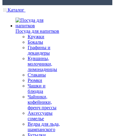
Каталог
Посуда для напитков
Кружки
Бокалы
Графины и
декандеры
Кувшины,
молочники,
лимонадницы
Стаканы
Рюмки
Чашки и
блюдца
Чайники,
кофейники,
френч прессы
Аксессуары
сомелье
Ведра для льда,
шампанского
Бутылки,