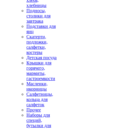
хлеба,
хлебницы
Подносы,
столики для
завтрака
Подставки для
яиц
Скатерти,
подложки,
салфетки,
костеры
Детская посуда
Крышки для
горячего,
мармиты,
гастроемкости
Масленки,
икорницы
Салфетницы,
кольца для
салфеток
Прочее
Наборы для
специй,
бутылки для