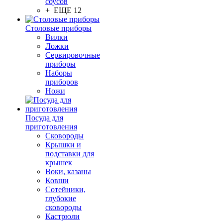
соусов
+ ЕЩЕ 12
Столовые приборы
Вилки
Ложки
Сервировочные
приборы
Наборы
приборов
Ножи
Посуда для
приготовления
Сковороды
Крышки и
подставки для
крышек
Воки, казаны
Ковши
Сотейники,
глубокие
сковороды
Кастрюли