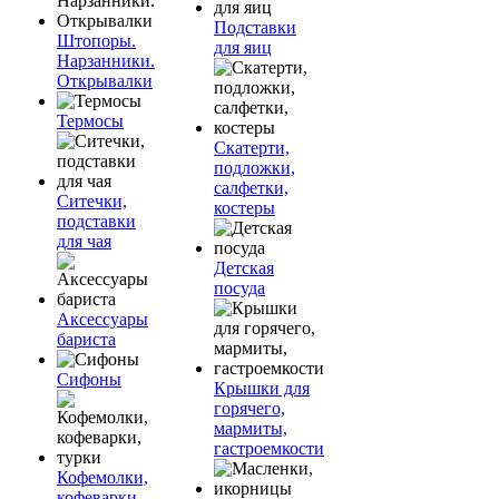
Подставки
Штопоры.
для яиц
Нарзанники.
Открывалки
Термосы
Скатерти,
подложки,
салфетки,
Ситечки,
костеры
подставки
для чая
Детская
посуда
Аксессуары
бариста
Сифоны
Крышки для
горячего,
мармиты,
гастроемкости
Кофемолки,
кофеварки,