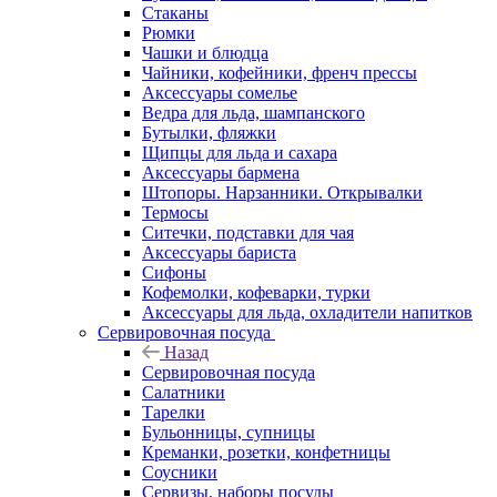
Стаканы
Рюмки
Чашки и блюдца
Чайники, кофейники, френч прессы
Аксессуары сомелье
Ведра для льда, шампанского
Бутылки, фляжки
Щипцы для льда и сахара
Аксессуары бармена
Штопоры. Нарзанники. Открывалки
Термосы
Ситечки, подставки для чая
Аксессуары бариста
Сифоны
Кофемолки, кофеварки, турки
Аксессуары для льда, охладители напитков
Сервировочная посуда
Назад
Сервировочная посуда
Салатники
Тарелки
Бульонницы, супницы
Креманки, розетки, конфетницы
Соусники
Сервизы, наборы посуды