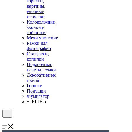
тарелки,
картины,
елочные
игрушки
Колокольчики,
звонки и
таблички
Мечи японские
Рамки для
фотографии
Статуэтки,
копилки
Подарочные
пакеты, сумки
Декоративные
цветы
Горшки
Подушки
Фумигатор
+ ЕЩЕ 5