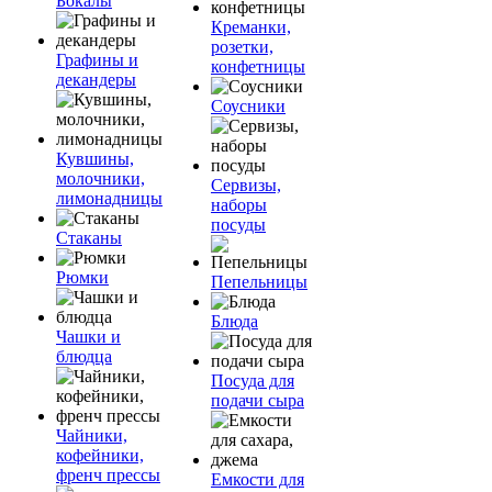
Бокалы
Креманки,
розетки,
Графины и
конфетницы
декандеры
Соусники
Кувшины,
молочники,
Сервизы,
лимонадницы
наборы
посуды
Стаканы
Рюмки
Пепельницы
Блюда
Чашки и
блюдца
Посуда для
подачи сыра
Чайники,
кофейники,
френч прессы
Емкости для