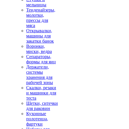
мельницы
Тенденайзеры,
молотки,
прессы для
мяса
Открывалки,
машины для
закатки банок
Воронки,
миски, ведра
Сепараторы,
формы для яиц
Держатели,
системы
хранения для
рабочей зоны
Скалки, резаки
и машинки для
теста
Щетки, ситечки
для раковин
Кухонные
полотенца,
фартуки