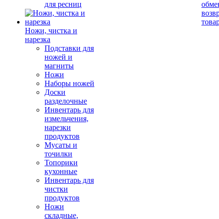
для ресниц
обме
возв
това
Ножи, чистка и
нарезка
Подставки для
ножей и
магниты
Ножи
Наборы ножей
Доски
разделочные
Инвентарь для
измельчения,
нарезки
продуктов
Мусаты и
точилки
Топорики
кухонные
Инвентарь для
чистки
продуктов
Ножи
складные,