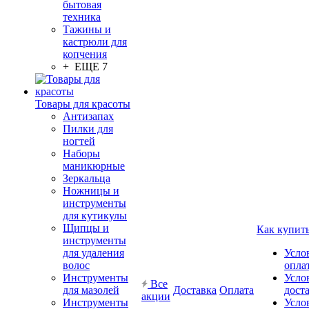
бытовая
техника
Тажины и
кастрюли для
копчения
+ ЕЩЕ 7
Товары для красоты
Антизапах
Пилки для
ногтей
Наборы
маникюрные
Зеркальца
Ножницы и
инструменты
для кутикулы
Щипцы и
Как купит
инструменты
для удаления
Усло
волос
опла
Инструменты
Усло
Все
для мазолей
Доставка
Оплата
дост
акции
Инструменты
Усло