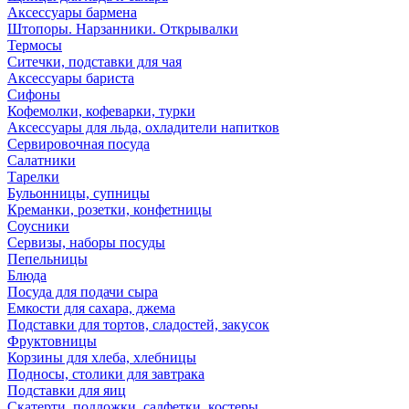
Аксессуары бармена
Штопоры. Нарзанники. Открывалки
Термосы
Ситечки, подставки для чая
Аксессуары бариста
Сифоны
Кофемолки, кофеварки, турки
Аксессуары для льда, охладители напитков
Сервировочная посуда
Салатники
Тарелки
Бульонницы, супницы
Креманки, розетки, конфетницы
Соусники
Сервизы, наборы посуды
Пепельницы
Блюда
Посуда для подачи сыра
Емкости для сахара, джема
Подставки для тортов, сладостей, закусок
Фруктовницы
Корзины для хлеба, хлебницы
Подносы, столики для завтрака
Подставки для яиц
Скатерти, подложки, салфетки, костеры