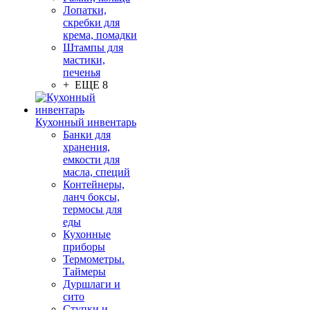
Лопатки,
скребки для
крема, помадки
Штампы для
мастики,
печенья
+ ЕЩЕ 8
Кухонный инвентарь
Банки для
хранения,
емкости для
масла, специй
Контейнеры,
ланч боксы,
термосы для
еды
Кухонные
приборы
Термометры.
Таймеры
Дуршлаги и
сито
Ступки и