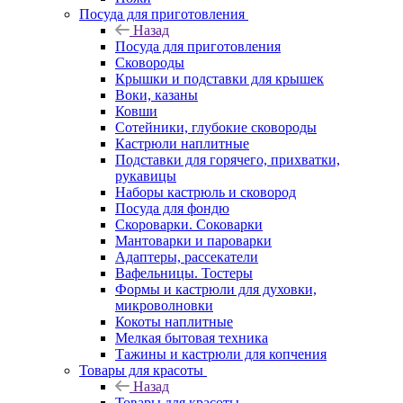
Посуда для приготовления
Назад
Посуда для приготовления
Сковороды
Крышки и подставки для крышек
Воки, казаны
Ковши
Сотейники, глубокие сковороды
Кастрюли наплитные
Подставки для горячего, прихватки,
рукавицы
Наборы кастрюль и сковород
Посуда для фондю
Скороварки. Соковарки
Мантоварки и пароварки
Адаптеры, рассекатели
Вафельницы. Тостеры
Формы и кастрюли для духовки,
микроволновки
Кокоты наплитные
Мелкая бытовая техника
Тажины и кастрюли для копчения
Товары для красоты
Назад
Товары для красоты