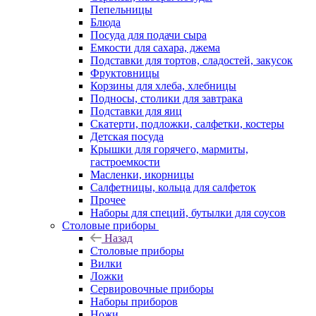
Пепельницы
Блюда
Посуда для подачи сыра
Емкости для сахара, джема
Подставки для тортов, сладостей, закусок
Фруктовницы
Корзины для хлеба, хлебницы
Подносы, столики для завтрака
Подставки для яиц
Скатерти, подложки, салфетки, костеры
Детская посуда
Крышки для горячего, мармиты,
гастроемкости
Масленки, икорницы
Салфетницы, кольца для салфеток
Прочее
Наборы для специй, бутылки для соусов
Столовые приборы
Назад
Столовые приборы
Вилки
Ложки
Сервировочные приборы
Наборы приборов
Ножи