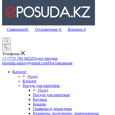
Сравнение
0
Отложенные
0
Корзина
0
Телефоны
+7 (771) 781 0452
Отдел продаж
eposuda.galaxy@gmail.com
Поставщикам
Каталог
Назад
Каталог
Посуда для напитков
Назад
Посуда для напитков
Кружки
Бокалы
Графины и декандеры
Кувшины, молочники, лимонадницы