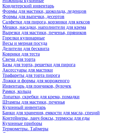
Ножницы кухонные
Кондитерский инвентарь
Формы для мастики, шоколада, леденцов
Формы для выпечки, десертов
Салфетки для пирога, корзинки для кексов
Мешки, насадки, наполнители для крема
Вырезки для мастики, печенья, пряников
Горелки кулинарные
Весы и мерная посуда
Делители для бесквита
Коврики для теста
Свечи для торта
Базы для торта, решетки для пирога
Аксессуары для мастики
Трафареты для торта пирога
Ложки и формы для мороженого
Инвентарь для пончиков, булочек
Рамки, кольца
Лопатки, скребки для крема, помадки
Штампы для мастики, печенья
Кухонный инвентарь
Банки для хранения, емкости для масла, специй
Контейнеры, ланч боксы, термосы для еды
Кухонные приборы
Термометры. Таймеры