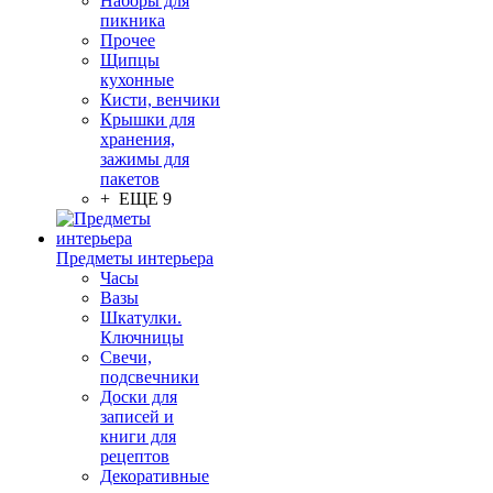
Наборы для
пикника
Прочее
Щипцы
кухонные
Кисти, венчики
Крышки для
хранения,
зажимы для
пакетов
+ ЕЩЕ 9
Предметы интерьера
Часы
Вазы
Шкатулки.
Ключницы
Свечи,
подсвечники
Доски для
записей и
книги для
рецептов
Декоративные