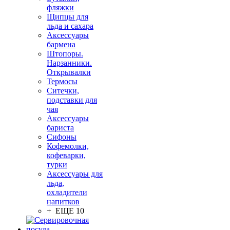
фляжки
Щипцы для
льда и сахара
Аксессуары
бармена
Штопоры.
Нарзанники.
Открывалки
Термосы
Ситечки,
подставки для
чая
Аксессуары
бариста
Сифоны
Кофемолки,
кофеварки,
турки
Аксессуары для
льда,
охладители
напитков
+ ЕЩЕ 10