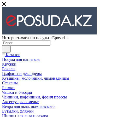
Интернет-магазин посуды «Eposuda»
Каталог
Посуда для напитков
Кружки
Бокалы
Графины и декандеры
Кувшины, молочники, лимонадницы
Стаканы
Рюмки
Чашки и блюдца
Чайники, кофейники, френч прессы
Аксессуары сомелье
Ведра для льда, шампанского
Бутылки, фляжки
Щипцы для льда и сахара