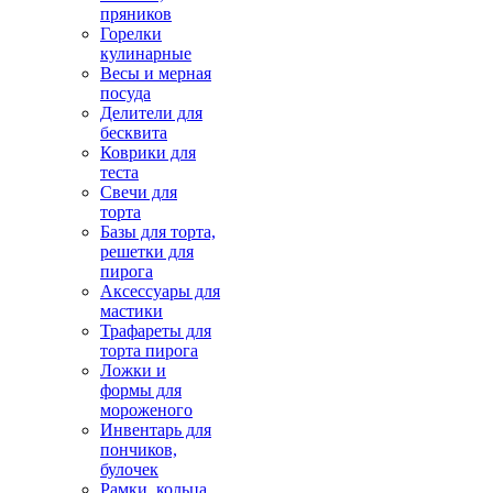
пряников
Горелки
кулинарные
Весы и мерная
посуда
Делители для
бесквита
Коврики для
теста
Свечи для
торта
Базы для торта,
решетки для
пирога
Аксессуары для
мастики
Трафареты для
торта пирога
Ложки и
формы для
мороженого
Инвентарь для
пончиков,
булочек
Рамки, кольца