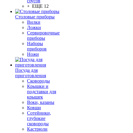
соусов
+ ЕЩЕ 12
Столовые приборы
Вилки
Ложки
Сервировочные
приборы
Наборы
приборов
Ножи
Посуда для
приготовления
Сковороды
Крышки и
подставки для
крышек
Воки, казаны
Ковши
Сотейники,
глубокие
сковороды
Кастрюли