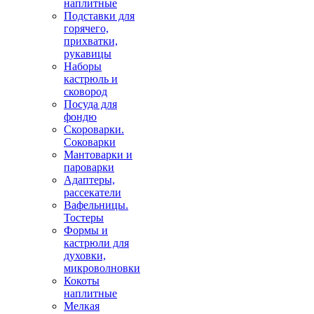
наплитные
Подставки для
горячего,
прихватки,
рукавицы
Наборы
кастрюль и
сковород
Посуда для
фондю
Скороварки.
Соковарки
Мантоварки и
пароварки
Адаптеры,
рассекатели
Вафельницы.
Тостеры
Формы и
кастрюли для
духовки,
микроволновки
Кокоты
наплитные
Мелкая