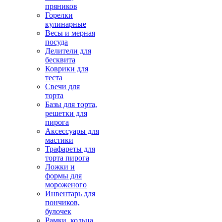
пряников
Горелки
кулинарные
Весы и мерная
посуда
Делители для
бесквита
Коврики для
теста
Свечи для
торта
Базы для торта,
решетки для
пирога
Аксессуары для
мастики
Трафареты для
торта пирога
Ложки и
формы для
мороженого
Инвентарь для
пончиков,
булочек
Рамки, кольца