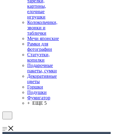
тарелки,
картины,
елочные
игрушки
Колокольчики,
звонки и
таблички
Мечи японские
Рамки для
фотографии
Статуэтки,
копилки
Подарочные
пакеты, сумки
Декоративные
цветы
Горшки
Подушки
Фумигатор
+ ЕЩЕ 5