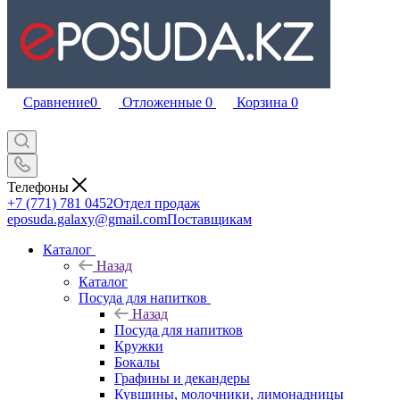
Сравнение
0
Отложенные
0
Корзина
0
Телефоны
+7 (771) 781 0452
Отдел продаж
eposuda.galaxy@gmail.com
Поставщикам
Каталог
Назад
Каталог
Посуда для напитков
Назад
Посуда для напитков
Кружки
Бокалы
Графины и декандеры
Кувшины, молочники, лимонадницы