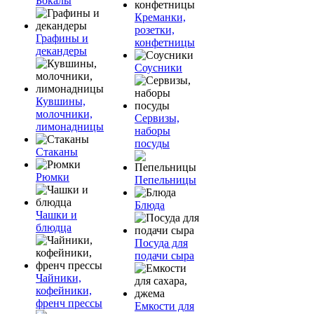
Бокалы
Креманки,
розетки,
Графины и
конфетницы
декандеры
Соусники
Кувшины,
молочники,
Сервизы,
лимонадницы
наборы
посуды
Стаканы
Рюмки
Пепельницы
Блюда
Чашки и
блюдца
Посуда для
подачи сыра
Чайники,
кофейники,
френч прессы
Емкости для