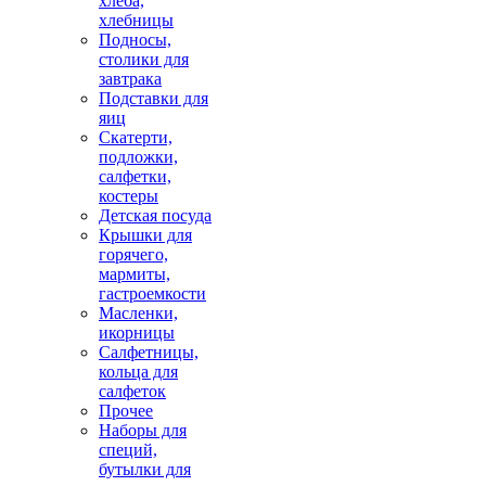
хлеба,
хлебницы
Подносы,
столики для
завтрака
Подставки для
яиц
Скатерти,
подложки,
салфетки,
костеры
Детская посуда
Крышки для
горячего,
мармиты,
гастроемкости
Масленки,
икорницы
Салфетницы,
кольца для
салфеток
Прочее
Наборы для
специй,
бутылки для