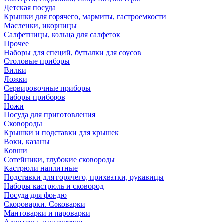
Детская посуда
Крышки для горячего, мармиты, гастроемкости
Масленки, икорницы
Салфетницы, кольца для салфеток
Прочее
Наборы для специй, бутылки для соусов
Столовые приборы
Вилки
Ложки
Сервировочные приборы
Наборы приборов
Ножи
Посуда для приготовления
Сковороды
Крышки и подставки для крышек
Воки, казаны
Ковши
Сотейники, глубокие сковороды
Кастрюли наплитные
Подставки для горячего, прихватки, рукавицы
Наборы кастрюль и сковород
Посуда для фондю
Скороварки. Соковарки
Мантоварки и пароварки
Адаптеры, рассекатели