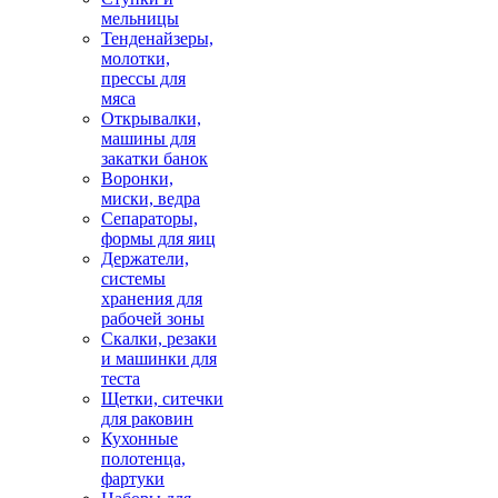
мельницы
Тенденайзеры,
молотки,
прессы для
мяса
Открывалки,
машины для
закатки банок
Воронки,
миски, ведра
Сепараторы,
формы для яиц
Держатели,
системы
хранения для
рабочей зоны
Скалки, резаки
и машинки для
теста
Щетки, ситечки
для раковин
Кухонные
полотенца,
фартуки