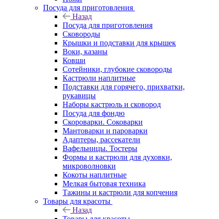
Посуда для приготовления
Назад
Посуда для приготовления
Сковороды
Крышки и подставки для крышек
Воки, казаны
Ковши
Сотейники, глубокие сковороды
Кастрюли наплитные
Подставки для горячего, прихватки,
рукавицы
Наборы кастрюль и сковород
Посуда для фондю
Скороварки. Соковарки
Мантоварки и пароварки
Адаптеры, рассекатели
Вафельницы. Тостеры
Формы и кастрюли для духовки,
микроволновки
Кокоты наплитные
Мелкая бытовая техника
Тажины и кастрюли для копчения
Товары для красоты
Назад
Товары для красоты