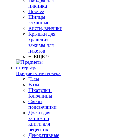
Наборы для
пикника
Прочее
Щипцы
кухонные
Кисти, венчики
Крышки для
хранения,
зажимы для
пакетов
+ ЕЩЕ 9
Предметы интерьера
Часы
Вазы
Шкатулки.
Ключницы
Свечи,
подсвечники
Доски для
записей и
книги для
рецептов
Декоративные