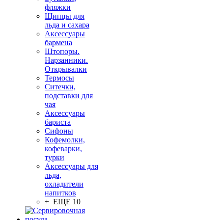
фляжки
Щипцы для
льда и сахара
Аксессуары
бармена
Штопоры.
Нарзанники.
Открывалки
Термосы
Ситечки,
подставки для
чая
Аксессуары
бариста
Сифоны
Кофемолки,
кофеварки,
турки
Аксессуары для
льда,
охладители
напитков
+ ЕЩЕ 10