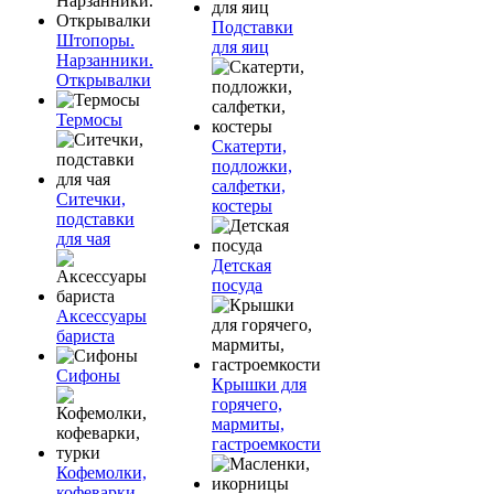
Подставки
Штопоры.
для яиц
Нарзанники.
Открывалки
Термосы
Скатерти,
подложки,
салфетки,
Ситечки,
костеры
подставки
для чая
Детская
посуда
Аксессуары
бариста
Сифоны
Крышки для
горячего,
мармиты,
гастроемкости
Кофемолки,
кофеварки,