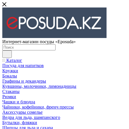
Интернет-магазин посуды «Eposuda»
Каталог
Посуда для напитков
Кружки
Бокалы
Графины и декандеры
Кувшины, молочники, лимонадницы
Стаканы
Рюмки
Чашки и блюдца
Чайники, кофейники, френч прессы
Аксессуары сомелье
Ведра для льда, шампанского
Бутылки, фляжки
Щипцы для льда и сахара