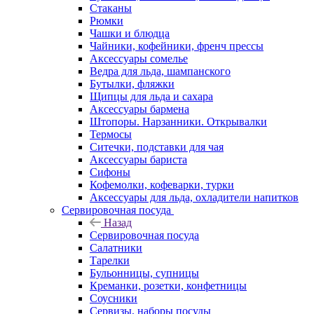
Стаканы
Рюмки
Чашки и блюдца
Чайники, кофейники, френч прессы
Аксессуары сомелье
Ведра для льда, шампанского
Бутылки, фляжки
Щипцы для льда и сахара
Аксессуары бармена
Штопоры. Нарзанники. Открывалки
Термосы
Ситечки, подставки для чая
Аксессуары бариста
Сифоны
Кофемолки, кофеварки, турки
Аксессуары для льда, охладители напитков
Сервировочная посуда
Назад
Сервировочная посуда
Салатники
Тарелки
Бульонницы, супницы
Креманки, розетки, конфетницы
Соусники
Сервизы, наборы посуды