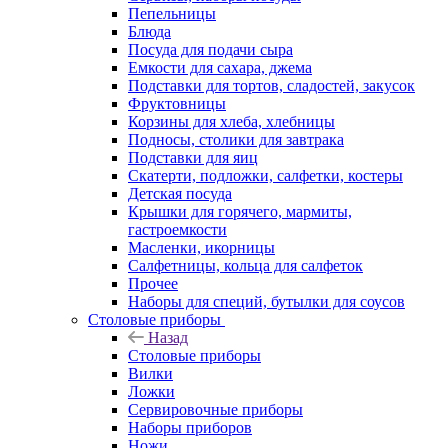
Пепельницы
Блюда
Посуда для подачи сыра
Емкости для сахара, джема
Подставки для тортов, сладостей, закусок
Фруктовницы
Корзины для хлеба, хлебницы
Подносы, столики для завтрака
Подставки для яиц
Скатерти, подложки, салфетки, костеры
Детская посуда
Крышки для горячего, мармиты,
гастроемкости
Масленки, икорницы
Салфетницы, кольца для салфеток
Прочее
Наборы для специй, бутылки для соусов
Столовые приборы
Назад
Столовые приборы
Вилки
Ложки
Сервировочные приборы
Наборы приборов
Ножи