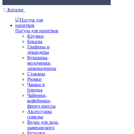
Каталог
Посуда для напитков
Кружки
Бокалы
Графины и
декандеры
Кувшины,
молочники,
лимонадницы
Стаканы
Рюмки
Чашки и
блюдца
Чайники,
кофейники,
френч прессы
Аксессуары
сомелье
Ведра для льда,
шампанского
Бутылки,