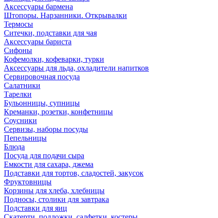
Аксессуары бармена
Штопоры. Нарзанники. Открывалки
Термосы
Ситечки, подставки для чая
Аксессуары бариста
Сифоны
Кофемолки, кофеварки, турки
Аксессуары для льда, охладители напитков
Сервировочная посуда
Салатники
Тарелки
Бульонницы, супницы
Креманки, розетки, конфетницы
Соусники
Сервизы, наборы посуды
Пепельницы
Блюда
Посуда для подачи сыра
Емкости для сахара, джема
Подставки для тортов, сладостей, закусок
Фруктовницы
Корзины для хлеба, хлебницы
Подносы, столики для завтрака
Подставки для яиц
Скатерти, подложки, салфетки, костеры