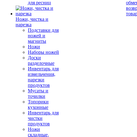
для ресниц
обме
возв
това
Ножи, чистка и
нарезка
Подставки для
ножей и
магниты
Ножи
Наборы ножей
Доски
разделочные
Инвентарь для
измельчения,
нарезки
продуктов
Мусаты и
точилки
Топорики
кухонные
Инвентарь для
чистки
продуктов
Ножи
складные,