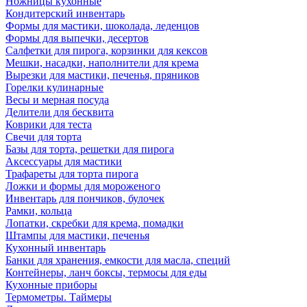
Ножницы кухонные
Кондитерский инвентарь
Формы для мастики, шоколада, леденцов
Формы для выпечки, десертов
Салфетки для пирога, корзинки для кексов
Мешки, насадки, наполнители для крема
Вырезки для мастики, печенья, пряников
Горелки кулинарные
Весы и мерная посуда
Делители для бесквита
Коврики для теста
Свечи для торта
Базы для торта, решетки для пирога
Аксессуары для мастики
Трафареты для торта пирога
Ложки и формы для мороженого
Инвентарь для пончиков, булочек
Рамки, кольца
Лопатки, скребки для крема, помадки
Штампы для мастики, печенья
Кухонный инвентарь
Банки для хранения, емкости для масла, специй
Контейнеры, ланч боксы, термосы для еды
Кухонные приборы
Термометры. Таймеры