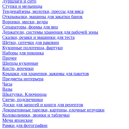
Дуршлаги и сито
Ступки и мельницы
Тенденайзеры, молотки, прессы для мяса
Открывалки, машины для закатки банок
Воронки, миски, ведра
Сепараторы, формы для яиц
Держатели, системы хранения для рабочей зоны
Скалки, резаки и машинки для теста
Щетки, ситечки для раковин
Кухонные полотенца, фартуки
Наборы для пикника
Прочее
Щипцы кухонные
Кисти, венчики
Крышки для хранения, зажимы для пакетов
Предметы интерьера
Часы
Вазы
Шкатулки. Ключницы
Свечи, подсвечники
Доски для записей и книги для рецептов
Декоративные тарелки, картины, елочные игрушки
Колокольчики, звонки и таблички
Мечи японские
Рамки для фотографии