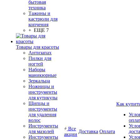
бытовая
техника
Тажины и
кастрюли для
копчения
+ ЕЩЕ 7
Товары для красоты
Антизапах
Пилки для
ногтей
Наборы
маникюрные
Зеркальца
Ножницы и
инструменты
для кутикулы
Щипцы и
Как купит
инструменты
для удаления
Усло
волос
опла
Инструменты
Усло
Все
для мазолей
Доставка
Оплата
дост
акции
Инструменты
Усло