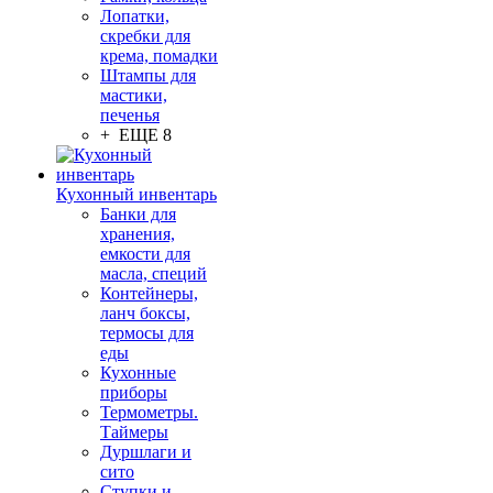
Лопатки,
скребки для
крема, помадки
Штампы для
мастики,
печенья
+ ЕЩЕ 8
Кухонный инвентарь
Банки для
хранения,
емкости для
масла, специй
Контейнеры,
ланч боксы,
термосы для
еды
Кухонные
приборы
Термометры.
Таймеры
Дуршлаги и
сито
Ступки и