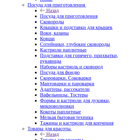
Посуда для приготовления
Назад
Посуда для приготовления
Сковороды
Крышки и подставки для крышек
Воки, казаны
Ковши
Сотейники, глубокие сковороды
Кастрюли наплитные
Подставки для горячего, прихватки,
рукавицы
Наборы кастрюль и сковород
Посуда для фондю
Скороварки. Соковарки
Мантоварки и пароварки
Адаптеры, рассекатели
Вафельницы. Тостеры
Формы и кастрюли для духовки,
микроволновки
Кокоты наплитные
Мелкая бытовая техника
Тажины и кастрюли для копчения
Товары для красоты
Назад
Товары для красоты