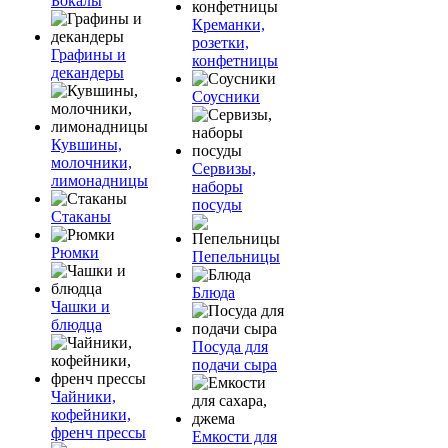
Бокалы
Креманки,
розетки,
Графины и
конфетницы
декандеры
Соусники
Кувшины,
молочники,
Сервизы,
лимонадницы
наборы
посуды
Стаканы
Рюмки
Пепельницы
Блюда
Чашки и
блюдца
Посуда для
подачи сыра
Чайники,
кофейники,
френч прессы
Емкости для