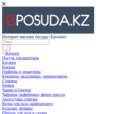
Интернет-магазин посуды «Eposuda»
Каталог
Посуда для напитков
Кружки
Бокалы
Графины и декандеры
Кувшины, молочники, лимонадницы
Стаканы
Рюмки
Чашки и блюдца
Чайники, кофейники, френч прессы
Аксессуары сомелье
Ведра для льда, шампанского
Бутылки, фляжки
Щипцы для льда и сахара