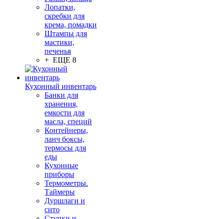
Лопатки,
скребки для
крема, помадки
Штампы для
мастики,
печенья
+ ЕЩЕ 8
Кухонный инвентарь
Банки для
хранения,
емкости для
масла, специй
Контейнеры,
ланч боксы,
термосы для
еды
Кухонные
приборы
Термометры.
Таймеры
Дуршлаги и
сито
Ступки и