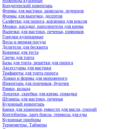
Ножницы кухонные
Кондитерский инвентарь
Формы для мастики, шоколада, леденцов
Формы для выпечки, десертов
Салфетки для пирога, корзинки для кексов
Мешки, насадки, наполнители для крема
Вырезки для мастики, печенья, пряников
Горелки кулинарные
Весы и мерная посуда
Делители для бесквита
Коврики для теста
Свечи для торта
Базы для торта, решетки для пирога
Аксессуары для мастики
Трафареты для торта пирога
Ложки и формы для мороженого
Инвентарь для пончиков, булочек
Рамки, кольца
Лопатки, скребки для крема, помадки
Штампы для мастики, печенья
Кухонный инвентарь
Банки для хранения, емкости для масла, специй
Контейнеры, ланч боксы, термосы для еды
Кухонные приборы
Термометры. Таймеры