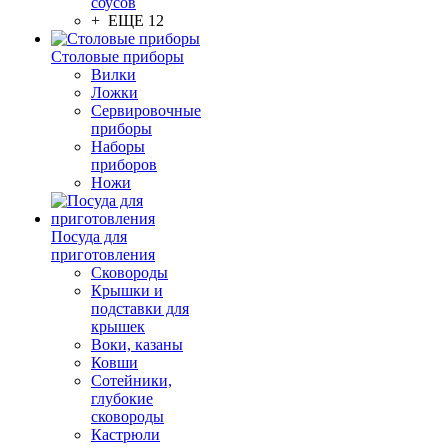
соусов
+ ЕЩЕ 12
Столовые приборы
Вилки
Ложки
Сервировочные
приборы
Наборы
приборов
Ножи
Посуда для
приготовления
Сковороды
Крышки и
подставки для
крышек
Воки, казаны
Ковши
Сотейники,
глубокие
сковороды
Кастрюли