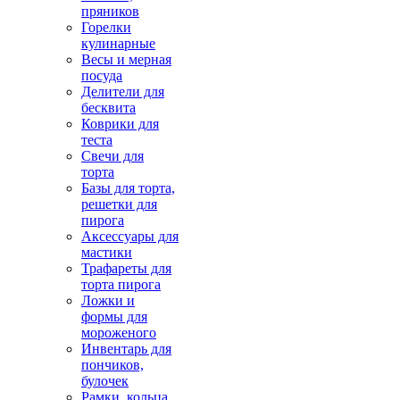
пряников
Горелки
кулинарные
Весы и мерная
посуда
Делители для
бесквита
Коврики для
теста
Свечи для
торта
Базы для торта,
решетки для
пирога
Аксессуары для
мастики
Трафареты для
торта пирога
Ложки и
формы для
мороженого
Инвентарь для
пончиков,
булочек
Рамки, кольца