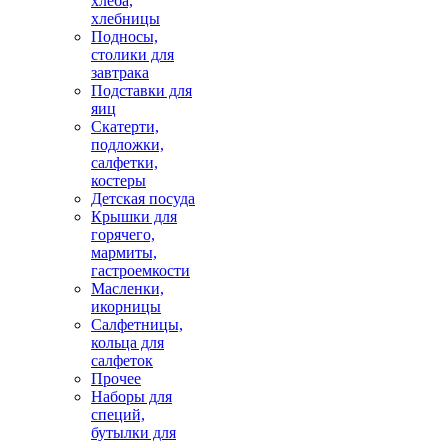
хлеба,
хлебницы
Подносы,
столики для
завтрака
Подставки для
яиц
Скатерти,
подложки,
салфетки,
костеры
Детская посуда
Крышки для
горячего,
мармиты,
гастроемкости
Масленки,
икорницы
Салфетницы,
кольца для
салфеток
Прочее
Наборы для
специй,
бутылки для