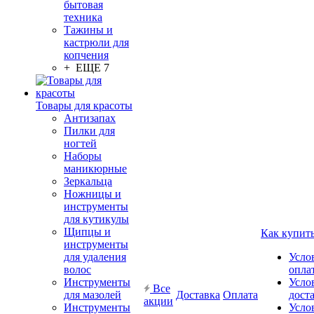
бытовая
техника
Тажины и
кастрюли для
копчения
+ ЕЩЕ 7
Товары для красоты
Антизапах
Пилки для
ногтей
Наборы
маникюрные
Зеркальца
Ножницы и
инструменты
для кутикулы
Щипцы и
Как купит
инструменты
для удаления
Усло
волос
опла
Инструменты
Усло
Все
для мазолей
Доставка
Оплата
дост
акции
Инструменты
Усло