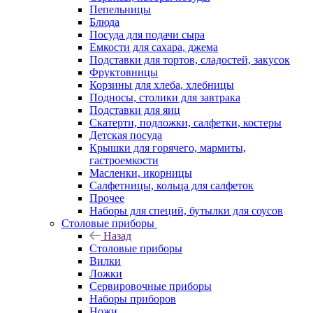
Пепельницы
Блюда
Посуда для подачи сыра
Емкости для сахара, джема
Подставки для тортов, сладостей, закусок
Фруктовницы
Корзины для хлеба, хлебницы
Подносы, столики для завтрака
Подставки для яиц
Скатерти, подложки, салфетки, костеры
Детская посуда
Крышки для горячего, мармиты,
гастроемкости
Масленки, икорницы
Салфетницы, кольца для салфеток
Прочее
Наборы для специй, бутылки для соусов
Столовые приборы
Назад
Столовые приборы
Вилки
Ложки
Сервировочные приборы
Наборы приборов
Ножи