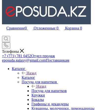
Сравнение
0
Отложенные
0
Корзина
0
Телефоны
+7 (771) 781 0452
Отдел продаж
eposuda.galaxy@gmail.com
Поставщикам
Каталог
Назад
Каталог
Посуда для напитков
Назад
Посуда для напитков
Кружки
Бокалы
Графины и декандеры
Кувшины, молочники, лимонадницы