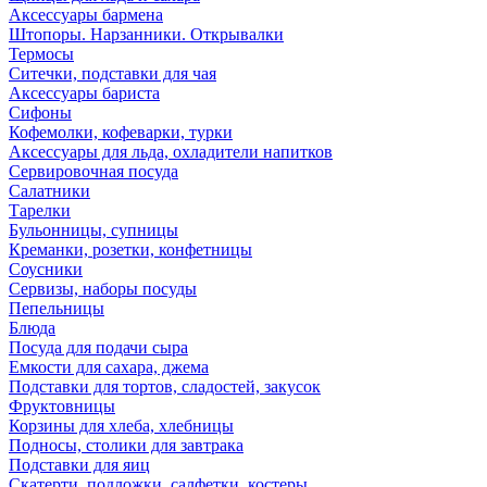
Аксессуары бармена
Штопоры. Нарзанники. Открывалки
Термосы
Ситечки, подставки для чая
Аксессуары бариста
Сифоны
Кофемолки, кофеварки, турки
Аксессуары для льда, охладители напитков
Сервировочная посуда
Салатники
Тарелки
Бульонницы, супницы
Креманки, розетки, конфетницы
Соусники
Сервизы, наборы посуды
Пепельницы
Блюда
Посуда для подачи сыра
Емкости для сахара, джема
Подставки для тортов, сладостей, закусок
Фруктовницы
Корзины для хлеба, хлебницы
Подносы, столики для завтрака
Подставки для яиц
Скатерти, подложки, салфетки, костеры