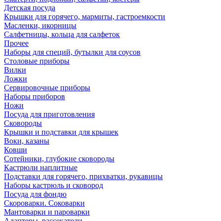
Детская посуда
Крышки для горячего, мармиты, гастроемкости
Масленки, икорницы
Салфетницы, кольца для салфеток
Прочее
Наборы для специй, бутылки для соусов
Столовые приборы
Вилки
Ложки
Сервировочные приборы
Наборы приборов
Ножи
Посуда для приготовления
Сковороды
Крышки и подставки для крышек
Воки, казаны
Ковши
Сотейники, глубокие сковороды
Кастрюли наплитные
Подставки для горячего, прихватки, рукавицы
Наборы кастрюль и сковород
Посуда для фондю
Скороварки. Соковарки
Мантоварки и пароварки
Адаптеры, рассекатели