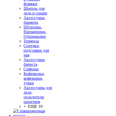
фляжки
Щипцы для
льда и сахара
Аксессуары
бармена
Штопоры.
Нарзанники.
Открывалки
Термосы
Ситечки,
подставки для
чая
Аксессуары
бариста
Сифоны
Кофемолки,
кофеварки,
турки
Аксессуары для
льда,
охладители
напитков
+ ЕЩЕ 10