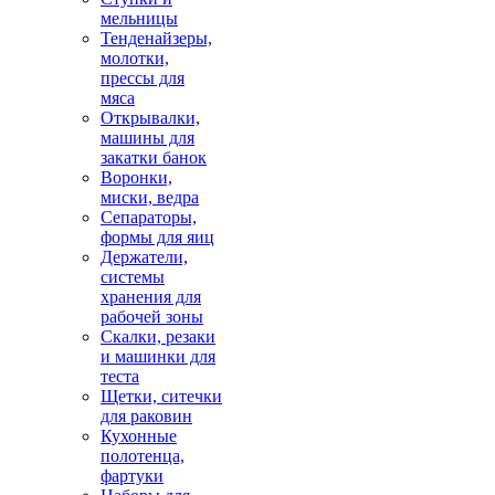
мельницы
Тенденайзеры,
молотки,
прессы для
мяса
Открывалки,
машины для
закатки банок
Воронки,
миски, ведра
Сепараторы,
формы для яиц
Держатели,
системы
хранения для
рабочей зоны
Скалки, резаки
и машинки для
теста
Щетки, ситечки
для раковин
Кухонные
полотенца,
фартуки