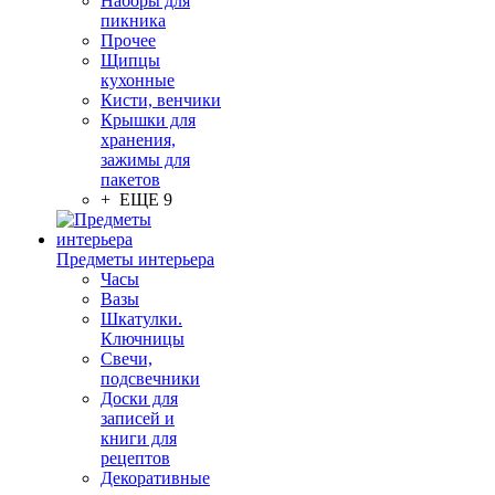
Наборы для
пикника
Прочее
Щипцы
кухонные
Кисти, венчики
Крышки для
хранения,
зажимы для
пакетов
+ ЕЩЕ 9
Предметы интерьера
Часы
Вазы
Шкатулки.
Ключницы
Свечи,
подсвечники
Доски для
записей и
книги для
рецептов
Декоративные