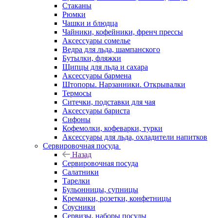
Стаканы
Рюмки
Чашки и блюдца
Чайники, кофейники, френч прессы
Аксессуары сомелье
Ведра для льда, шампанского
Бутылки, фляжки
Щипцы для льда и сахара
Аксессуары бармена
Штопоры. Нарзанники. Открывалки
Термосы
Ситечки, подставки для чая
Аксессуары бариста
Сифоны
Кофемолки, кофеварки, турки
Аксессуары для льда, охладители напитков
Сервировочная посуда
Назад
Сервировочная посуда
Салатники
Тарелки
Бульонницы, супницы
Креманки, розетки, конфетницы
Соусники
Сервизы, наборы посуды