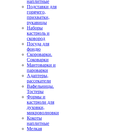
наплитные
Подставки для
горячего,
прихватки,
рукавицы
Наборы
кастрюль и
сковород
Посуда для
фондю
Скороварки.
Соковарки
Мантоварки и
пароварки
Адаптеры,
рассекатели
Вафельницы.
Тостеры
Формы и
кастрюли для
духовки,
микроволновки
Кокоты
наплитные
Мелкая