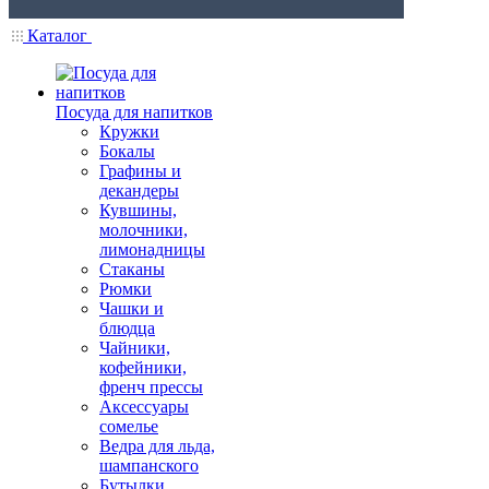
Каталог
Посуда для напитков
Кружки
Бокалы
Графины и
декандеры
Кувшины,
молочники,
лимонадницы
Стаканы
Рюмки
Чашки и
блюдца
Чайники,
кофейники,
френч прессы
Аксессуары
сомелье
Ведра для льда,
шампанского
Бутылки,