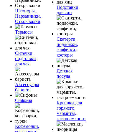
Подставки
Штопоры.
для яиц
Нарзанники.
Открывалки
Термосы
Скатерти,
подложки,
салфетки,
Ситечки,
костеры
подставки
для чая
Детская
посуда
Аксессуары
бариста
Сифоны
Крышки для
горячего,
мармиты,
гастроемкости
Кофемолки,
кофеварки,