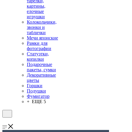
тарелки,
картины,
елочные
игрушки
Колокольчики,
звонки и
таблички
Мечи японские
Рамки для
фотографии
Статуэтки,
копилки
Подарочные
пакеты, сумки
Декоративные
цветы
Горшки
Подушки
Фумигатор
+ ЕЩЕ 5