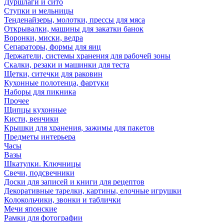
Дуршлаги и сито
Ступки и мельницы
Тенденайзеры, молотки, прессы для мяса
Открывалки, машины для закатки банок
Воронки, миски, ведра
Сепараторы, формы для яиц
Держатели, системы хранения для рабочей зоны
Скалки, резаки и машинки для теста
Щетки, ситечки для раковин
Кухонные полотенца, фартуки
Наборы для пикника
Прочее
Щипцы кухонные
Кисти, венчики
Крышки для хранения, зажимы для пакетов
Предметы интерьера
Часы
Вазы
Шкатулки. Ключницы
Свечи, подсвечники
Доски для записей и книги для рецептов
Декоративные тарелки, картины, елочные игрушки
Колокольчики, звонки и таблички
Мечи японские
Рамки для фотографии