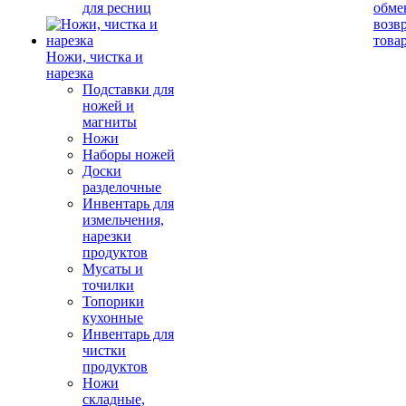
для ресниц
обме
возв
това
Ножи, чистка и
нарезка
Подставки для
ножей и
магниты
Ножи
Наборы ножей
Доски
разделочные
Инвентарь для
измельчения,
нарезки
продуктов
Мусаты и
точилки
Топорики
кухонные
Инвентарь для
чистки
продуктов
Ножи
складные,