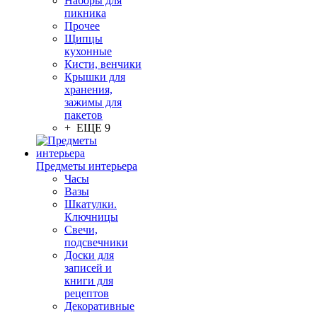
Наборы для
пикника
Прочее
Щипцы
кухонные
Кисти, венчики
Крышки для
хранения,
зажимы для
пакетов
+ ЕЩЕ 9
Предметы интерьера
Часы
Вазы
Шкатулки.
Ключницы
Свечи,
подсвечники
Доски для
записей и
книги для
рецептов
Декоративные