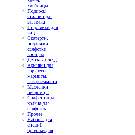
хлеба,
хлебницы
Подносы,
столики для
завтрака
Подставки для
яиц
Скатерти,
подложки,
салфетки,
костеры
Детская посуда
Крышки для
горячего,
мармиты,
гастроемкости
Масленки,
икорницы
Салфетницы,
кольца для
салфеток
Прочее
Наборы для
специй,
бутылки для