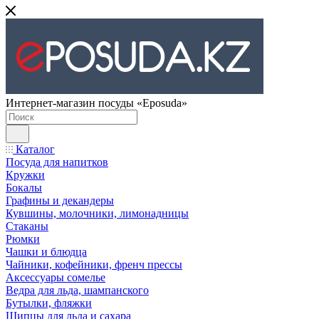
Интернет-магазин посуды «Eposuda»
Каталог
Посуда для напитков
Кружки
Бокалы
Графины и декандеры
Кувшины, молочники, лимонадницы
Стаканы
Рюмки
Чашки и блюдца
Чайники, кофейники, френч прессы
Аксессуары сомелье
Ведра для льда, шампанского
Бутылки, фляжки
Щипцы для льда и сахара