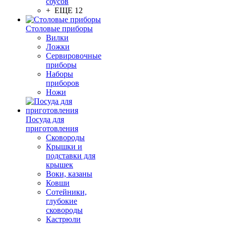
соусов
+ ЕЩЕ 12
Столовые приборы
Вилки
Ложки
Сервировочные
приборы
Наборы
приборов
Ножи
Посуда для
приготовления
Сковороды
Крышки и
подставки для
крышек
Воки, казаны
Ковши
Сотейники,
глубокие
сковороды
Кастрюли