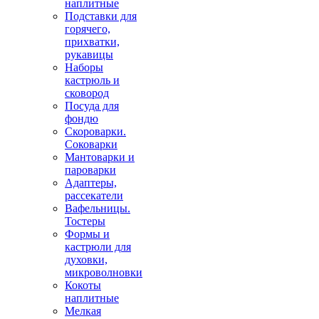
наплитные
Подставки для
горячего,
прихватки,
рукавицы
Наборы
кастрюль и
сковород
Посуда для
фондю
Скороварки.
Соковарки
Мантоварки и
пароварки
Адаптеры,
рассекатели
Вафельницы.
Тостеры
Формы и
кастрюли для
духовки,
микроволновки
Кокоты
наплитные
Мелкая