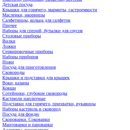
Детская посуда
Крышки для горячего, мармиты, гастроемкости
Масленки, икорницы
Салфетницы, кольца для салфеток
Прочее
Наборы для специй, бутылки для соусов
Столовые приборы
Вилки
Ложки
Сервировочные приборы
Наборы приборов
Ножи
Посуда для приготовления
Сковороды
Крышки и подставки для крышек
Воки, казаны
Ковши
Сотейники, глубокие сковороды
Кастрюли наплитные
Подставки для горячего, прихватки, рукавицы
Наборы кастрюль и сковород
Посуда для фондю
Скороварки. Соковарки
Мантоварки и пароварки
Адаптеры, рассекатели