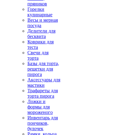
пряников
Горелки
кулинарные
Весы и мерная
посуда
Делители для
бесквита
Коврики для
теста
Свечи для
торта
Базы для торта,
решетки для
пирога
Аксессуары для
мастики
Трафареты для
торта пирога
Ложки и
формы для
мороженого
Инвентарь для
пончиков,
булочек
Рамки, кольца