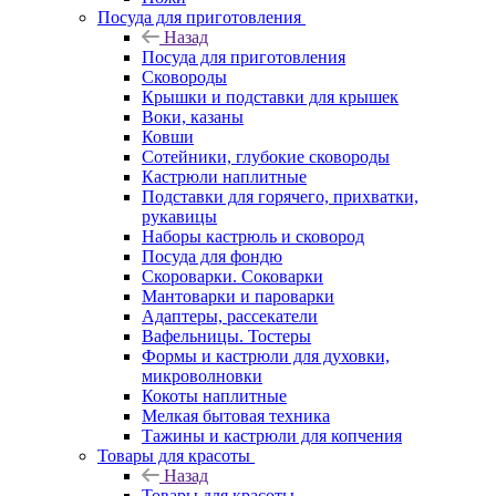
Посуда для приготовления
Назад
Посуда для приготовления
Сковороды
Крышки и подставки для крышек
Воки, казаны
Ковши
Сотейники, глубокие сковороды
Кастрюли наплитные
Подставки для горячего, прихватки,
рукавицы
Наборы кастрюль и сковород
Посуда для фондю
Скороварки. Соковарки
Мантоварки и пароварки
Адаптеры, рассекатели
Вафельницы. Тостеры
Формы и кастрюли для духовки,
микроволновки
Кокоты наплитные
Мелкая бытовая техника
Тажины и кастрюли для копчения
Товары для красоты
Назад
Товары для красоты