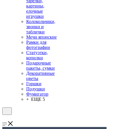
тарелки,
картины,
елочные
игрушки
Колокольчики,
звонки и
таблички
Мечи японские
Рамки для
фотографии
Статуэтки,
копилки
Подарочные
пакеты, сумки
Декоративные
цветы
Горшки
Подушки
Фумигатор
+ ЕЩЕ 5