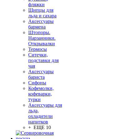
фляжки
Щипцы для
льда и сахара
Аксессуары
бармена
Штопоры.
Нарзанники.
Открывалки
Термосы
Ситечки,
подставки для
чая
Аксессуары
бариста
Сифоны
Кофемолки,
кофеварки,
турки
Аксессуары для
льда,
охладители
напитков
+ ЕЩЕ 10