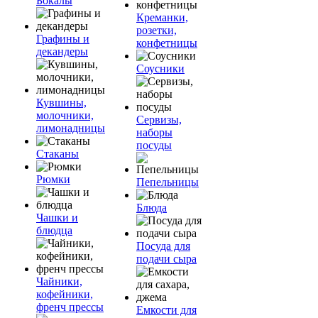
Бокалы
Креманки,
розетки,
Графины и
конфетницы
декандеры
Соусники
Кувшины,
молочники,
Сервизы,
лимонадницы
наборы
посуды
Стаканы
Рюмки
Пепельницы
Блюда
Чашки и
блюдца
Посуда для
подачи сыра
Чайники,
кофейники,
френч прессы
Емкости для