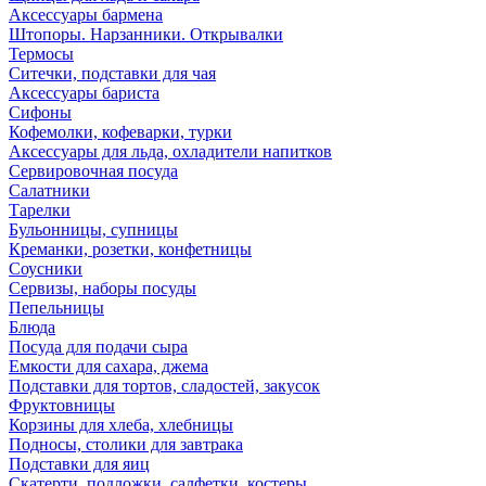
Аксессуары бармена
Штопоры. Нарзанники. Открывалки
Термосы
Ситечки, подставки для чая
Аксессуары бариста
Сифоны
Кофемолки, кофеварки, турки
Аксессуары для льда, охладители напитков
Сервировочная посуда
Салатники
Тарелки
Бульонницы, супницы
Креманки, розетки, конфетницы
Соусники
Сервизы, наборы посуды
Пепельницы
Блюда
Посуда для подачи сыра
Емкости для сахара, джема
Подставки для тортов, сладостей, закусок
Фруктовницы
Корзины для хлеба, хлебницы
Подносы, столики для завтрака
Подставки для яиц
Скатерти, подложки, салфетки, костеры