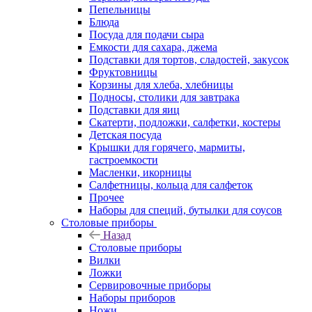
Пепельницы
Блюда
Посуда для подачи сыра
Емкости для сахара, джема
Подставки для тортов, сладостей, закусок
Фруктовницы
Корзины для хлеба, хлебницы
Подносы, столики для завтрака
Подставки для яиц
Скатерти, подложки, салфетки, костеры
Детская посуда
Крышки для горячего, мармиты,
гастроемкости
Масленки, икорницы
Салфетницы, кольца для салфеток
Прочее
Наборы для специй, бутылки для соусов
Столовые приборы
Назад
Столовые приборы
Вилки
Ложки
Сервировочные приборы
Наборы приборов
Ножи