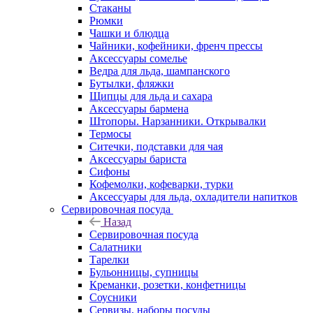
Стаканы
Рюмки
Чашки и блюдца
Чайники, кофейники, френч прессы
Аксессуары сомелье
Ведра для льда, шампанского
Бутылки, фляжки
Щипцы для льда и сахара
Аксессуары бармена
Штопоры. Нарзанники. Открывалки
Термосы
Ситечки, подставки для чая
Аксессуары бариста
Сифоны
Кофемолки, кофеварки, турки
Аксессуары для льда, охладители напитков
Сервировочная посуда
Назад
Сервировочная посуда
Салатники
Тарелки
Бульонницы, супницы
Креманки, розетки, конфетницы
Соусники
Сервизы, наборы посуды