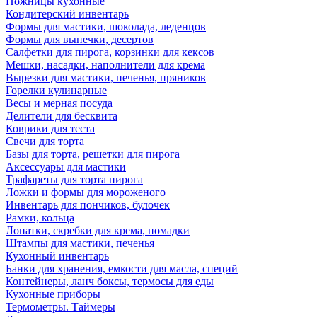
Ножницы кухонные
Кондитерский инвентарь
Формы для мастики, шоколада, леденцов
Формы для выпечки, десертов
Салфетки для пирога, корзинки для кексов
Мешки, насадки, наполнители для крема
Вырезки для мастики, печенья, пряников
Горелки кулинарные
Весы и мерная посуда
Делители для бесквита
Коврики для теста
Свечи для торта
Базы для торта, решетки для пирога
Аксессуары для мастики
Трафареты для торта пирога
Ложки и формы для мороженого
Инвентарь для пончиков, булочек
Рамки, кольца
Лопатки, скребки для крема, помадки
Штампы для мастики, печенья
Кухонный инвентарь
Банки для хранения, емкости для масла, специй
Контейнеры, ланч боксы, термосы для еды
Кухонные приборы
Термометры. Таймеры