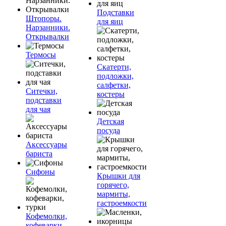
Подставки
Штопоры.
для яиц
Нарзанники.
Открывалки
Термосы
Скатерти,
подложки,
салфетки,
Ситечки,
костеры
подставки
для чая
Детская
посуда
Аксессуары
бариста
Сифоны
Крышки для
горячего,
мармиты,
гастроемкости
Кофемолки,
кофеварки,