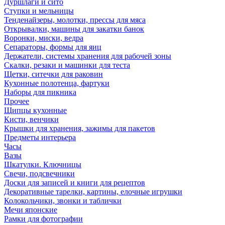
Дуршлаги и сито
Ступки и мельницы
Тенденайзеры, молотки, прессы для мяса
Открывалки, машины для закатки банок
Воронки, миски, ведра
Сепараторы, формы для яиц
Держатели, системы хранения для рабочей зоны
Скалки, резаки и машинки для теста
Щетки, ситечки для раковин
Кухонные полотенца, фартуки
Наборы для пикника
Прочее
Щипцы кухонные
Кисти, венчики
Крышки для хранения, зажимы для пакетов
Предметы интерьера
Часы
Вазы
Шкатулки. Ключницы
Свечи, подсвечники
Доски для записей и книги для рецептов
Декоративные тарелки, картины, елочные игрушки
Колокольчики, звонки и таблички
Мечи японские
Рамки для фотографии