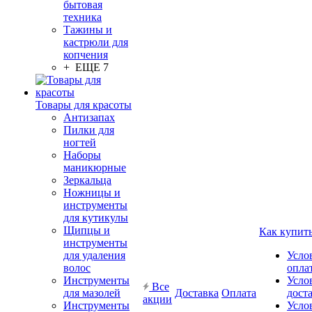
бытовая
техника
Тажины и
кастрюли для
копчения
+ ЕЩЕ 7
Товары для красоты
Антизапах
Пилки для
ногтей
Наборы
маникюрные
Зеркальца
Ножницы и
инструменты
для кутикулы
Щипцы и
Как купит
инструменты
для удаления
Усло
волос
опла
Инструменты
Усло
Все
для мазолей
Доставка
Оплата
дост
акции
Инструменты
Усло