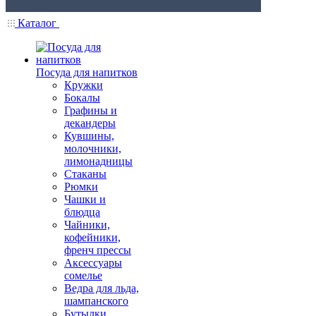
Каталог
Посуда для напитков
Кружки
Бокалы
Графины и
декандеры
Кувшины,
молочники,
лимонадницы
Стаканы
Рюмки
Чашки и
блюдца
Чайники,
кофейники,
френч прессы
Аксессуары
сомелье
Ведра для льда,
шампанского
Бутылки,