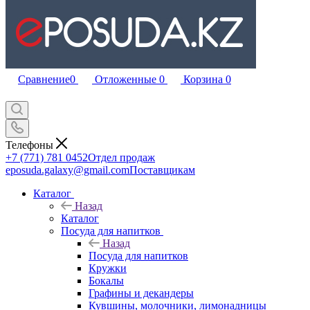
Сравнение
0
Отложенные
0
Корзина
0
Телефоны
+7 (771) 781 0452
Отдел продаж
eposuda.galaxy@gmail.com
Поставщикам
Каталог
Назад
Каталог
Посуда для напитков
Назад
Посуда для напитков
Кружки
Бокалы
Графины и декандеры
Кувшины, молочники, лимонадницы