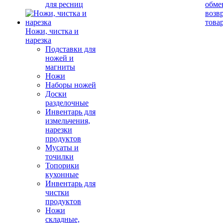
для ресниц
обме
возв
това
Ножи, чистка и
нарезка
Подставки для
ножей и
магниты
Ножи
Наборы ножей
Доски
разделочные
Инвентарь для
измельчения,
нарезки
продуктов
Мусаты и
точилки
Топорики
кухонные
Инвентарь для
чистки
продуктов
Ножи
складные,