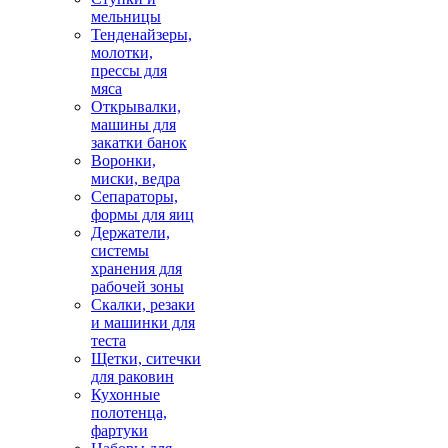
мельницы
Тенденайзеры,
молотки,
прессы для
мяса
Открывалки,
машины для
закатки банок
Воронки,
миски, ведра
Сепараторы,
формы для яиц
Держатели,
системы
хранения для
рабочей зоны
Скалки, резаки
и машинки для
теста
Щетки, ситечки
для раковин
Кухонные
полотенца,
фартуки