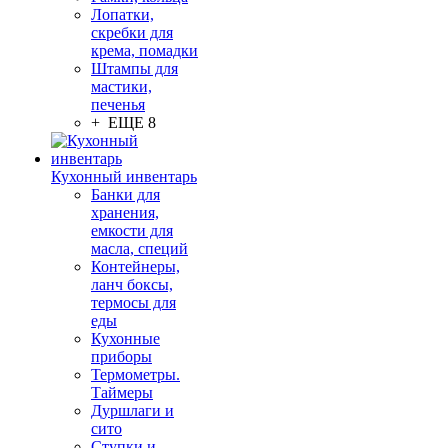
Лопатки,
скребки для
крема, помадки
Штампы для
мастики,
печенья
+ ЕЩЕ 8
Кухонный инвентарь
Банки для
хранения,
емкости для
масла, специй
Контейнеры,
ланч боксы,
термосы для
еды
Кухонные
приборы
Термометры.
Таймеры
Дуршлаги и
сито
Ступки и