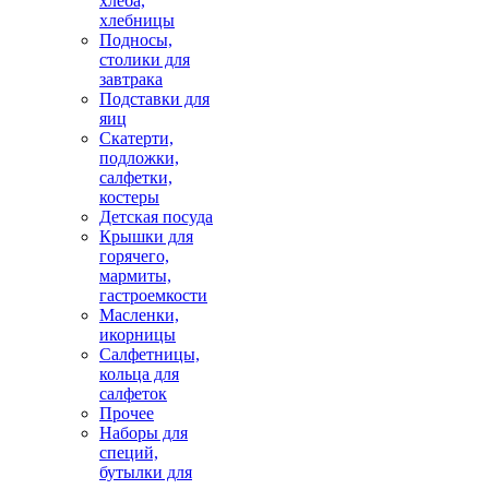
хлеба,
хлебницы
Подносы,
столики для
завтрака
Подставки для
яиц
Скатерти,
подложки,
салфетки,
костеры
Детская посуда
Крышки для
горячего,
мармиты,
гастроемкости
Масленки,
икорницы
Салфетницы,
кольца для
салфеток
Прочее
Наборы для
специй,
бутылки для