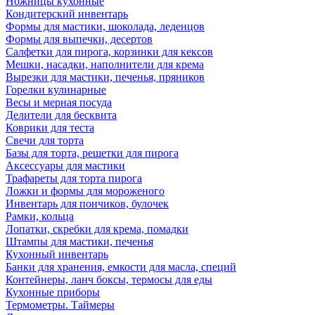
Ножницы кухонные
Кондитерский инвентарь
Формы для мастики, шоколада, леденцов
Формы для выпечки, десертов
Салфетки для пирога, корзинки для кексов
Мешки, насадки, наполнители для крема
Вырезки для мастики, печенья, пряников
Горелки кулинарные
Весы и мерная посуда
Делители для бесквита
Коврики для теста
Свечи для торта
Базы для торта, решетки для пирога
Аксессуары для мастики
Трафареты для торта пирога
Ложки и формы для мороженого
Инвентарь для пончиков, булочек
Рамки, кольца
Лопатки, скребки для крема, помадки
Штампы для мастики, печенья
Кухонный инвентарь
Банки для хранения, емкости для масла, специй
Контейнеры, ланч боксы, термосы для еды
Кухонные приборы
Термометры. Таймеры