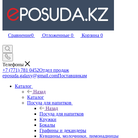
Сравнение
0
Отложенные
0
Корзина
0
Телефоны
+7 (771) 781 0452
Отдел продаж
eposuda.galaxy@gmail.com
Поставщикам
Каталог
Назад
Каталог
Посуда для напитков
Назад
Посуда для напитков
Кружки
Бокалы
Графины и декандеры
Кувшины, молочники, лимонадницы