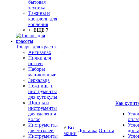
бытовая
техника
Тажины и
кастрюли для
копчения
+ ЕЩЕ 7
Товары для красоты
Антизапах
Пилки для
ногтей
Наборы
маникюрные
Зеркальца
Ножницы и
инструменты
для кутикулы
Щипцы и
Как купит
инструменты
для удаления
Усло
волос
опла
Инструменты
Усло
Все
для мазолей
Доставка
Оплата
дост
акции
Инструменты
Усло