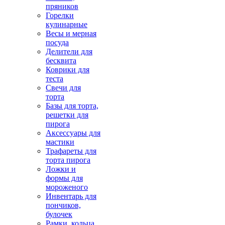
пряников
Горелки
кулинарные
Весы и мерная
посуда
Делители для
бесквита
Коврики для
теста
Свечи для
торта
Базы для торта,
решетки для
пирога
Аксессуары для
мастики
Трафареты для
торта пирога
Ложки и
формы для
мороженого
Инвентарь для
пончиков,
булочек
Рамки, кольца