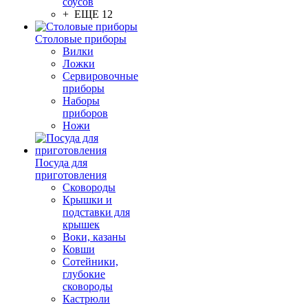
соусов
+ ЕЩЕ 12
Столовые приборы
Вилки
Ложки
Сервировочные
приборы
Наборы
приборов
Ножи
Посуда для
приготовления
Сковороды
Крышки и
подставки для
крышек
Воки, казаны
Ковши
Сотейники,
глубокие
сковороды
Кастрюли