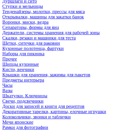
Дуршлаги и сито
Ступки и мельницы
Тенденайзеры, молотки, прессы для мяса
Открывалки, машины для закатки банок
Воронки, миски, ведра
Сепараторы, формы для яиц
Держатели, системы хранения для рабочей зоны
Скалки, резаки и машинки для теста
Щетки, ситечки для раковин
Кухонные полотенца, фартуки
Наборы для пикника
Прочее
Щипцы кухонные
Кисти, венчики
Крышки для хранения, зажимы для пакетов
Предметы интерьера
Часы
Вазы
Шкатулки. Ключницы
Свечи, подсвечники
Доски для записей и книги для рецептов
Декоративные тарелки, картины, елочные игрушки
Колокольчики, звонки и таблички
Мечи японские
Рамки для фотографии