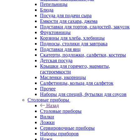
Пепельницы
Блюда
Посуда для подачи сыра
Емкости для сахара, джема
Подставки для тортов, сладостей, закусок
Фруктовницы
Корзины для хлеба, хлебницы
Подносы, столики для завтрака
Подставки для яиц
Скатерти, подложки, салфетки, костеры
Детская посуда
Крышки для горячего, мармиты,
гастроемкости
Масленки, икорницы
Салфетницы, кольца для салфеток
Прочее
Наборы для специй, бутылки для соусов
Столовые приборы
Назад
Столовые приборы
Вилки
Ложки
Сервировочные приборы
Наборы приборов
Ножи