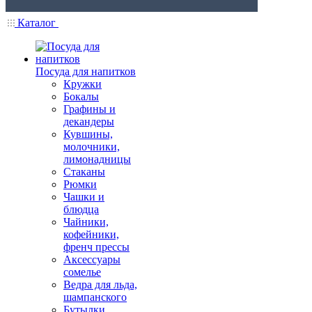
Каталог
Посуда для напитков
Кружки
Бокалы
Графины и
декандеры
Кувшины,
молочники,
лимонадницы
Стаканы
Рюмки
Чашки и
блюдца
Чайники,
кофейники,
френч прессы
Аксессуары
сомелье
Ведра для льда,
шампанского
Бутылки,