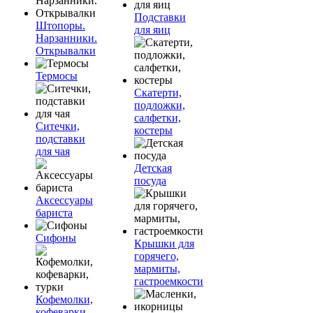
Подставки
Штопоры.
для яиц
Нарзанники.
Открывалки
Термосы
Скатерти,
подложки,
салфетки,
Ситечки,
костеры
подставки
для чая
Детская
посуда
Аксессуары
бариста
Сифоны
Крышки для
горячего,
мармиты,
гастроемкости
Кофемолки,
кофеварки,