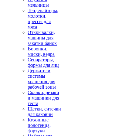
мельницы
Тенденайзеры,
молотки,
прессы для
мяса
Открывалки,
машины для
закатки банок
Воронки,
миски, ведра
Сепараторы,
формы для яиц
Держатели,
системы
хранения для
рабочей зоны
Скалки, резаки
и машинки для
теста
Щетки, ситечки
для раковин
Кухонные
полотенца,
фартуки