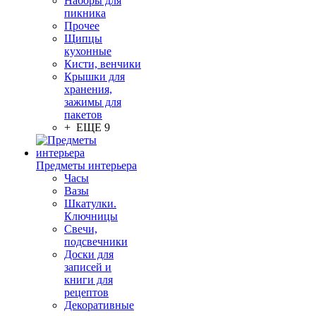
Наборы для
пикника
Прочее
Щипцы
кухонные
Кисти, венчики
Крышки для
хранения,
зажимы для
пакетов
+ ЕЩЕ 9
Предметы интерьера
Часы
Вазы
Шкатулки.
Ключницы
Свечи,
подсвечники
Доски для
записей и
книги для
рецептов
Декоративные