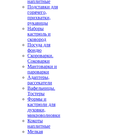
наплитные
Подставки для
горячего,
прихватки,
рукавицы
Наборы
кастрюль и
сковород
Посуда для
фондю
Скороварки.
Соковарки
Мантоварки и
пароварки
Адаптеры,
рассекатели
Вафельницы.
Тостеры
Формы и
кастрюли для
духовки,
микроволновки
Кокоты
наплитные
Мелкая