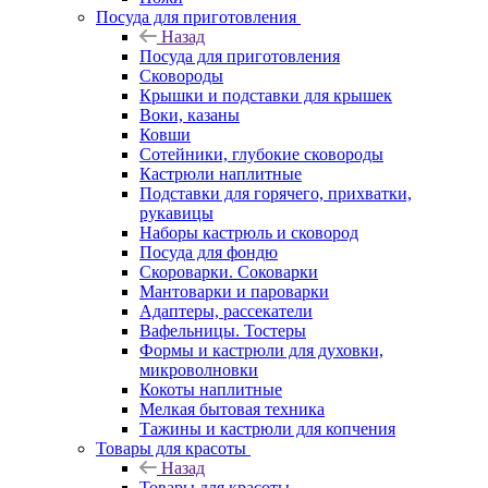
Посуда для приготовления
Назад
Посуда для приготовления
Сковороды
Крышки и подставки для крышек
Воки, казаны
Ковши
Сотейники, глубокие сковороды
Кастрюли наплитные
Подставки для горячего, прихватки,
рукавицы
Наборы кастрюль и сковород
Посуда для фондю
Скороварки. Соковарки
Мантоварки и пароварки
Адаптеры, рассекатели
Вафельницы. Тостеры
Формы и кастрюли для духовки,
микроволновки
Кокоты наплитные
Мелкая бытовая техника
Тажины и кастрюли для копчения
Товары для красоты
Назад
Товары для красоты