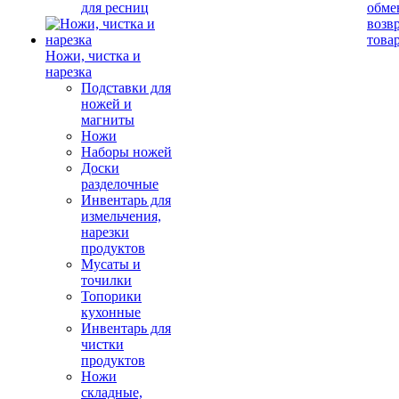
для ресниц
обме
возв
това
Ножи, чистка и
нарезка
Подставки для
ножей и
магниты
Ножи
Наборы ножей
Доски
разделочные
Инвентарь для
измельчения,
нарезки
продуктов
Мусаты и
точилки
Топорики
кухонные
Инвентарь для
чистки
продуктов
Ножи
складные,