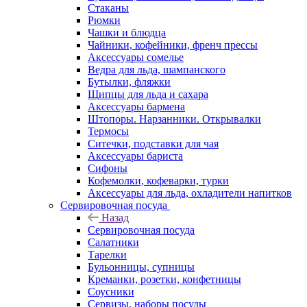
Стаканы
Рюмки
Чашки и блюдца
Чайники, кофейники, френч прессы
Аксессуары сомелье
Ведра для льда, шампанского
Бутылки, фляжки
Щипцы для льда и сахара
Аксессуары бармена
Штопоры. Нарзанники. Открывалки
Термосы
Ситечки, подставки для чая
Аксессуары бариста
Сифоны
Кофемолки, кофеварки, турки
Аксессуары для льда, охладители напитков
Сервировочная посуда
Назад
Сервировочная посуда
Салатники
Тарелки
Бульонницы, супницы
Креманки, розетки, конфетницы
Соусники
Сервизы, наборы посуды