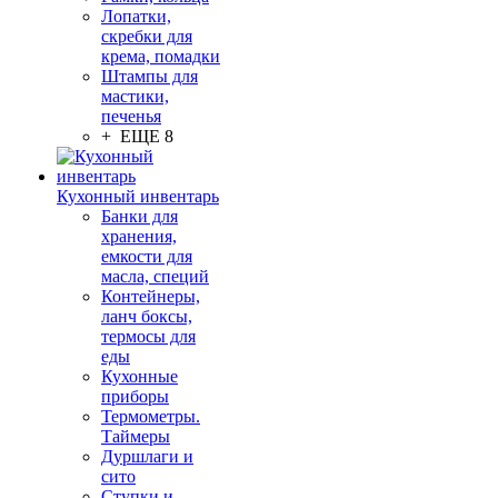
Лопатки,
скребки для
крема, помадки
Штампы для
мастики,
печенья
+ ЕЩЕ 8
Кухонный инвентарь
Банки для
хранения,
емкости для
масла, специй
Контейнеры,
ланч боксы,
термосы для
еды
Кухонные
приборы
Термометры.
Таймеры
Дуршлаги и
сито
Ступки и