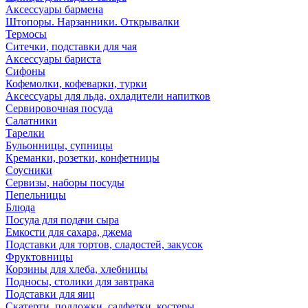
Аксессуары бармена
Штопоры. Нарзанники. Открывалки
Термосы
Ситечки, подставки для чая
Аксессуары бариста
Сифоны
Кофемолки, кофеварки, турки
Аксессуары для льда, охладители напитков
Сервировочная посуда
Салатники
Тарелки
Бульонницы, супницы
Креманки, розетки, конфетницы
Соусники
Сервизы, наборы посуды
Пепельницы
Блюда
Посуда для подачи сыра
Емкости для сахара, джема
Подставки для тортов, сладостей, закусок
Фруктовницы
Корзины для хлеба, хлебницы
Подносы, столики для завтрака
Подставки для яиц
Скатерти, подложки, салфетки, костеры