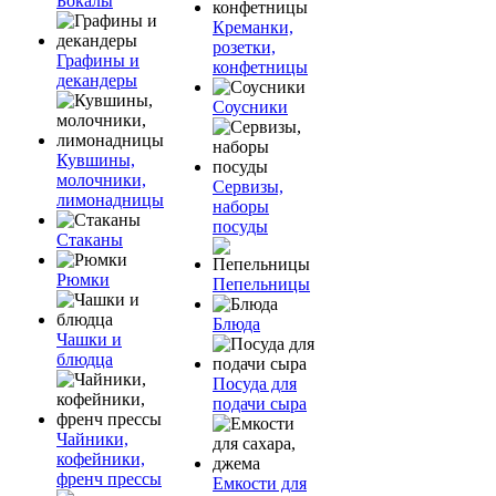
Бокалы
Креманки,
розетки,
Графины и
конфетницы
декандеры
Соусники
Кувшины,
молочники,
Сервизы,
лимонадницы
наборы
посуды
Стаканы
Рюмки
Пепельницы
Блюда
Чашки и
блюдца
Посуда для
подачи сыра
Чайники,
кофейники,
френч прессы
Емкости для