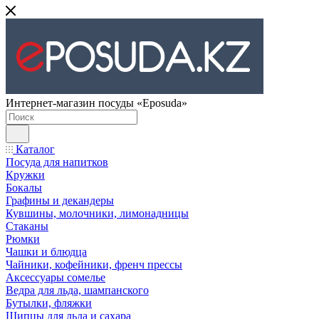
Интернет-магазин посуды «Eposuda»
Каталог
Посуда для напитков
Кружки
Бокалы
Графины и декандеры
Кувшины, молочники, лимонадницы
Стаканы
Рюмки
Чашки и блюдца
Чайники, кофейники, френч прессы
Аксессуары сомелье
Ведра для льда, шампанского
Бутылки, фляжки
Щипцы для льда и сахара