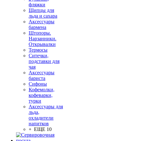
фляжки
Щипцы для
льда и сахара
Аксессуары
бармена
Штопоры.
Нарзанники.
Открывалки
Термосы
Ситечки,
подставки для
чая
Аксессуары
бариста
Сифоны
Кофемолки,
кофеварки,
турки
Аксессуары для
льда,
охладители
напитков
+ ЕЩЕ 10