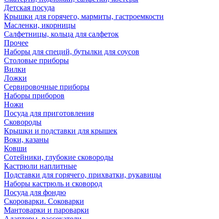
Детская посуда
Крышки для горячего, мармиты, гастроемкости
Масленки, икорницы
Салфетницы, кольца для салфеток
Прочее
Наборы для специй, бутылки для соусов
Столовые приборы
Вилки
Ложки
Сервировочные приборы
Наборы приборов
Ножи
Посуда для приготовления
Сковороды
Крышки и подставки для крышек
Воки, казаны
Ковши
Сотейники, глубокие сковороды
Кастрюли наплитные
Подставки для горячего, прихватки, рукавицы
Наборы кастрюль и сковород
Посуда для фондю
Скороварки. Соковарки
Мантоварки и пароварки
Адаптеры, рассекатели