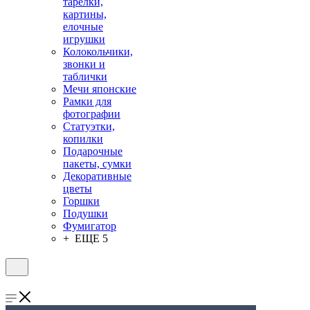
тарелки,
картины,
елочные
игрушки
Колокольчики,
звонки и
таблички
Мечи японские
Рамки для
фотографии
Статуэтки,
копилки
Подарочные
пакеты, сумки
Декоративные
цветы
Горшки
Подушки
Фумигатор
+ ЕЩЕ 5