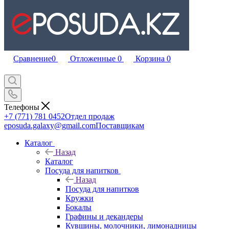
Сравнение
0
Отложенные
0
Корзина
0
Телефоны
+7 (771) 781 0452
Отдел продаж
eposuda.galaxy@gmail.com
Поставщикам
Каталог
Назад
Каталог
Посуда для напитков
Назад
Посуда для напитков
Кружки
Бокалы
Графины и декандеры
Кувшины, молочники, лимонадницы