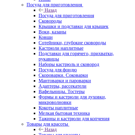
Посуда для приготовления
Назад
Посуда для приготовления
Сковороды
Крышки и подставки для крышек
Воки, казаны
Ковши
Сотейники, глубокие сковороды
Кастрюли наплитные
Подставки для горячего, прихватки,
рукавицы
Наборы кастрюль и сковород
Посуда для фондю
Скороварки. Соковарки
Мантоварки и пароварки
Адаптеры, рассекатели
Вафельницы. Тостеры
Формы и кастрюли для духовки,
микроволновки
Кокоты наплитные
Мелкая бытовая техника
Тажины и кастрюли для копчения
Товары для красоты
Назад
Товары для красоты