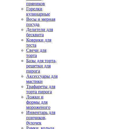
пряников
Горелки
кулинарные
Весы и мерная
посуда
Делители для
бесквита
Коврики для
теста
Свечи для
торта
Базы для торта,
решетки для
пирога
Аксессуары для
мастики
Трафареты для
торта пирога
Ложки и
формы для
мороженого
Инвентарь для
пончиков,
булочек
Рамки, кольца