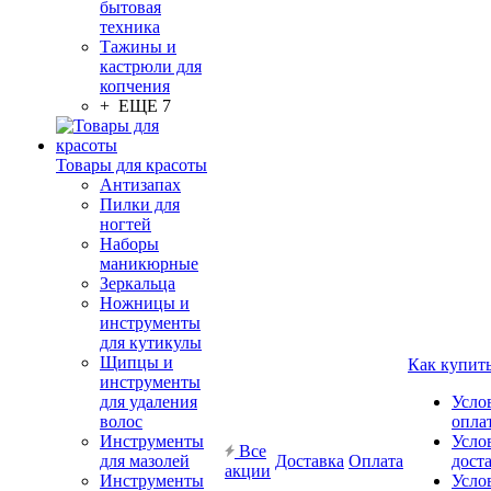
бытовая
техника
Тажины и
кастрюли для
копчения
+ ЕЩЕ 7
Товары для красоты
Антизапах
Пилки для
ногтей
Наборы
маникюрные
Зеркальца
Ножницы и
инструменты
для кутикулы
Щипцы и
Как купит
инструменты
для удаления
Усло
волос
опла
Инструменты
Усло
Все
для мазолей
Доставка
Оплата
дост
акции
Инструменты
Усло