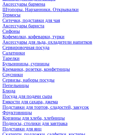
Аксессуары бармена
Штопоры. Нарзанники. Открывалки
Термосы
Ситечки, подставки для чая
Аксессуары бариста
Сифоны
Кофемолки, кофеварки, турки
Аксессуары для льда, охладители напитков
Сервировочная посуда
Салатники
Тарелки
Бульонницы, супницы
Креманки, розетки, конфетницы
Соусники
Сервизы, наборы посуды
Пепельницы
Блюда
Посуда для подачи сыра
Емкости для сахара, джема
Подставки для тортов, сладостей, закусок
Фруктовницы
Корзины для хлеба, хлебницы
Подносы, столики для завтрака
Подставки для яиц
Скатерти, подложки, салфетки, костеры