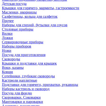
Детская посуда
Крышки для горячего, мармиты, гастроемкости
Масленки, икорницы
Салфетницы, кольца для салфеток
Прочее
Наборы для специй, бутылки для соусов
Столовые приборы
Вилки
Ложки
Сервировочные приборы
Наборы приборов
Ножи
Посуда для приготовления
Сковороды
Крышки и подставки для крышек
Воки, казаны
Ковши
Сотейники, глубокие сковороды
Кастрюли наплитные
Подставки для горячего, прихватки, рукавицы
Наборы кастрюль и сковород
Посуда для фондю
Скороварки. Соковарки
Мантоварки и пароварки
Адаптеры, рассекатели