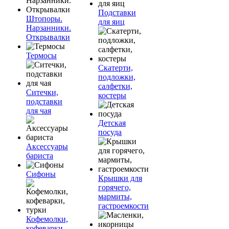
Подставки
Штопоры.
для яиц
Нарзанники.
Открывалки
Термосы
Скатерти,
подложки,
салфетки,
Ситечки,
костеры
подставки
для чая
Детская
посуда
Аксессуары
бариста
Сифоны
Крышки для
горячего,
мармиты,
гастроемкости
Кофемолки,
кофеварки,