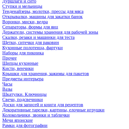
Дуршлаги и сито
Ступки и мельницы
Тенденайзеры, молотки, прессы для мяса
Открывалки, машины для закатки банок
Воронки, миски, ведра
Сепараторы, формы для яиц
Держатели, системы хранения для рабочей зоны
Скалки, резаки и машинки для теста
Щетки, ситечки для раковин
Кухонные полотенца, фартуки
Наборы для пикника
Прочее
Щипцы кухонные
Кисти, венчики
Крышки для хранения, зажимы для пакетов
Предметы интерьера
Часы
Вазы
Шкатулки. Ключницы
Свечи, подсвечники
Доски для записей и книги для рецептов
Декоративные тарелки, картины, елочные игрушки
Колокольчики, звонки и таблички
Мечи японские
Рамки для фотографии