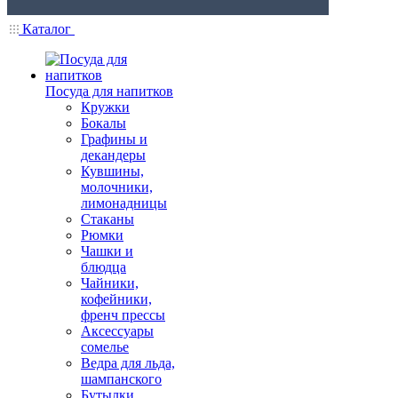
Каталог
Посуда для напитков
Кружки
Бокалы
Графины и
декандеры
Кувшины,
молочники,
лимонадницы
Стаканы
Рюмки
Чашки и
блюдца
Чайники,
кофейники,
френч прессы
Аксессуары
сомелье
Ведра для льда,
шампанского
Бутылки,