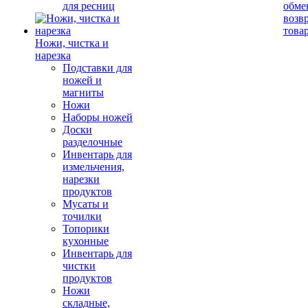
для ресниц
обме
возв
това
Ножи, чистка и
нарезка
Подставки для
ножей и
магниты
Ножи
Наборы ножей
Доски
разделочные
Инвентарь для
измельчения,
нарезки
продуктов
Мусаты и
точилки
Топорики
кухонные
Инвентарь для
чистки
продуктов
Ножи
складные,