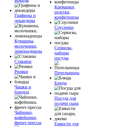
Бокалы
Креманки,
розетки,
Графины и
конфетницы
декандеры
Соусники
Кувшины,
молочники,
Сервизы,
лимонадницы
наборы
посуды
Стаканы
Рюмки
Пепельницы
Блюда
Чашки и
блюдца
Посуда для
подачи сыра
Чайники,
кофейники,
френч прессы
Емкости для