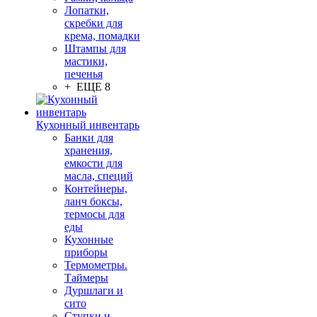
Лопатки,
скребки для
крема, помадки
Штампы для
мастики,
печенья
+ ЕЩЕ 8
Кухонный инвентарь
Банки для
хранения,
емкости для
масла, специй
Контейнеры,
ланч боксы,
термосы для
еды
Кухонные
приборы
Термометры.
Таймеры
Дуршлаги и
сито
Ступки и