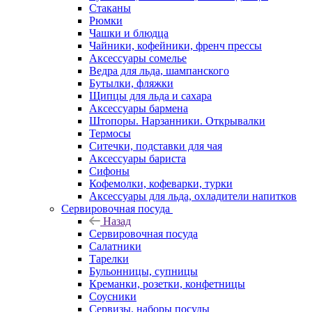
Стаканы
Рюмки
Чашки и блюдца
Чайники, кофейники, френч прессы
Аксессуары сомелье
Ведра для льда, шампанского
Бутылки, фляжки
Щипцы для льда и сахара
Аксессуары бармена
Штопоры. Нарзанники. Открывалки
Термосы
Ситечки, подставки для чая
Аксессуары бариста
Сифоны
Кофемолки, кофеварки, турки
Аксессуары для льда, охладители напитков
Сервировочная посуда
Назад
Сервировочная посуда
Салатники
Тарелки
Бульонницы, супницы
Креманки, розетки, конфетницы
Соусники
Сервизы, наборы посуды