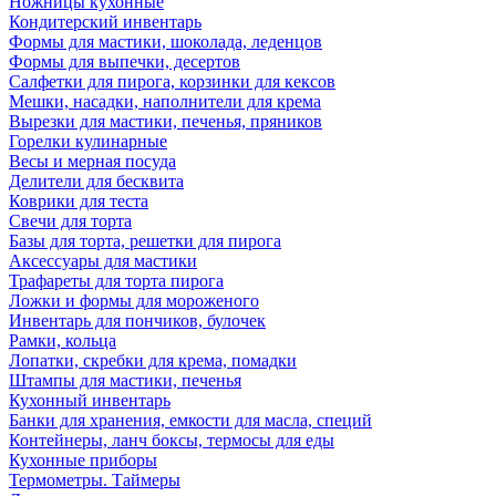
Ножницы кухонные
Кондитерский инвентарь
Формы для мастики, шоколада, леденцов
Формы для выпечки, десертов
Салфетки для пирога, корзинки для кексов
Мешки, насадки, наполнители для крема
Вырезки для мастики, печенья, пряников
Горелки кулинарные
Весы и мерная посуда
Делители для бесквита
Коврики для теста
Свечи для торта
Базы для торта, решетки для пирога
Аксессуары для мастики
Трафареты для торта пирога
Ложки и формы для мороженого
Инвентарь для пончиков, булочек
Рамки, кольца
Лопатки, скребки для крема, помадки
Штампы для мастики, печенья
Кухонный инвентарь
Банки для хранения, емкости для масла, специй
Контейнеры, ланч боксы, термосы для еды
Кухонные приборы
Термометры. Таймеры