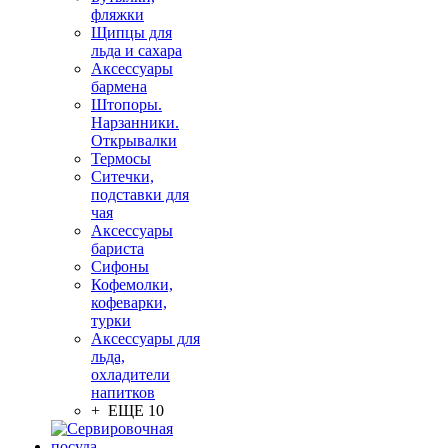
фляжки
Щипцы для
льда и сахара
Аксессуары
бармена
Штопоры.
Нарзанники.
Открывалки
Термосы
Ситечки,
подставки для
чая
Аксессуары
бариста
Сифоны
Кофемолки,
кофеварки,
турки
Аксессуары для
льда,
охладители
напитков
+ ЕЩЕ 10