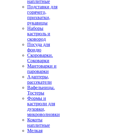
наплитные
Подставки для
горячего,
прихватки,
рукавицы
Наборы
кастрюль и
сковород
Посуда для
фондю
Скороварки.
Соковарки
Мантоварки и
пароварки
Адаптеры,
рассекатели
Вафельницы.
Тостеры
Формы и
кастрюли для
духовки,
микроволновки
Кокоты
наплитные
Мелкая