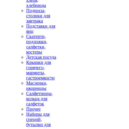
хлеба,
хлебницы
Подносы,
столики для
завтрака
Подставки для
яиц
Скатерти,
подложки,
салфетки,
костеры
Детская посуда
Крышки для
горячего,
мармиты,
гастроемкости
Масленки,
икорницы
Салфетницы,
кольца для
салфеток
Прочее
Наборы для
специй,
бутылки для