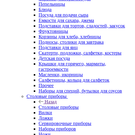
Пепельницы
Блюда
Посуда для подачи сыра
Емкости для сахара, джема
Подставки для тортов, сладостей, закусок
Фруктовницы
Корзины для хлеба, хлебницы
Подносы, столики для завтрака
Подставки для яиц
Скатерти, подложки, салфетки, костеры
Детская посуда
Крышки для горячего, мармиты,
гастроемкости
Масленки, икорницы
Салфетницы, кольца для салфеток
Прочее
Наборы для специй, бутылки для соусов
Столовые приборы
Назад
Столовые приборы
Вилки
Ложки
Сервировочные приборы
Наборы приборов
Ножи