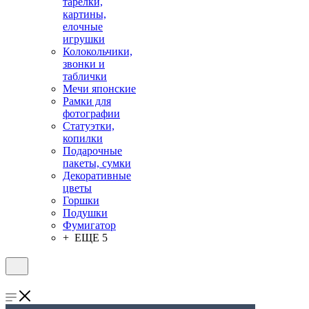
тарелки,
картины,
елочные
игрушки
Колокольчики,
звонки и
таблички
Мечи японские
Рамки для
фотографии
Статуэтки,
копилки
Подарочные
пакеты, сумки
Декоративные
цветы
Горшки
Подушки
Фумигатор
+ ЕЩЕ 5