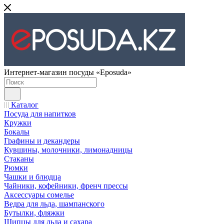
Интернет-магазин посуды «Eposuda»
Каталог
Посуда для напитков
Кружки
Бокалы
Графины и декандеры
Кувшины, молочники, лимонадницы
Стаканы
Рюмки
Чашки и блюдца
Чайники, кофейники, френч прессы
Аксессуары сомелье
Ведра для льда, шампанского
Бутылки, фляжки
Щипцы для льда и сахара