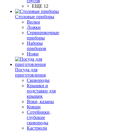
соусов
+ ЕЩЕ 12
Столовые приборы
Вилки
Ложки
Сервировочные
приборы
Наборы
приборов
Ножи
Посуда для
приготовления
Сковороды
Крышки и
подставки для
крышек
Воки, казаны
Ковши
Сотейники,
глубокие
сковороды
Кастрюли