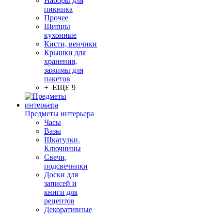
Наборы для
пикника
Прочее
Щипцы
кухонные
Кисти, венчики
Крышки для
хранения,
зажимы для
пакетов
+ ЕЩЕ 9
Предметы интерьера
Часы
Вазы
Шкатулки.
Ключницы
Свечи,
подсвечники
Доски для
записей и
книги для
рецептов
Декоративные