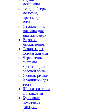
мельницы
Тенденайзеры,
молотки,
прессы для
мяса
Открывалки,
машины для
закатки банок
Воронки,
миски, ведра
Сепараторы,
формы для яиц
Держатели,
системы
хранения для
рабочей зоны
Скалки, резаки
и машинки для
теста
Щетки, ситечки
для раковин
Кухонные
полотенца,
фартуки