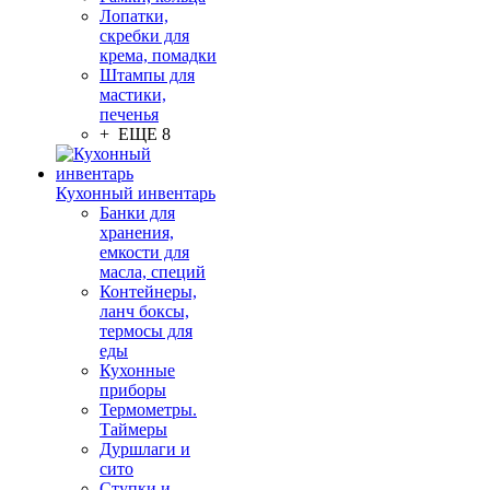
Лопатки,
скребки для
крема, помадки
Штампы для
мастики,
печенья
+ ЕЩЕ 8
Кухонный инвентарь
Банки для
хранения,
емкости для
масла, специй
Контейнеры,
ланч боксы,
термосы для
еды
Кухонные
приборы
Термометры.
Таймеры
Дуршлаги и
сито
Ступки и