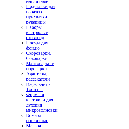
наплитные
Подставки для
горячего,
прихватки,
рукавицы
Наборы
кастрюль и
сковород
Посуда для
фондю
Скороварки.
Соковарки
Мантоварки и
пароварки
Адаптеры,
рассекатели
Вафельницы.
Тостеры
Формы и
кастрюли для
духовки,
микроволновки
Кокоты
наплитные
Мелкая