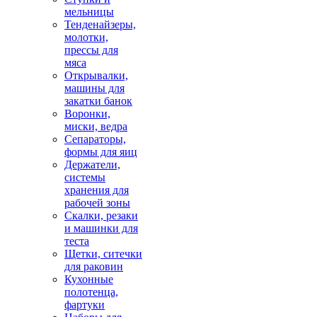
мельницы
Тенденайзеры,
молотки,
прессы для
мяса
Открывалки,
машины для
закатки банок
Воронки,
миски, ведра
Сепараторы,
формы для яиц
Держатели,
системы
хранения для
рабочей зоны
Скалки, резаки
и машинки для
теста
Щетки, ситечки
для раковин
Кухонные
полотенца,
фартуки