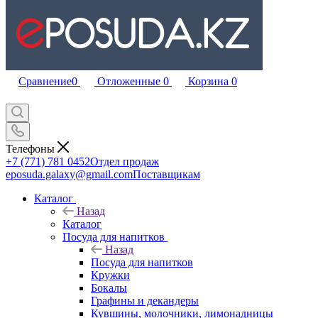
Сравнение
0
Отложенные
0
Корзина
0
Телефоны
+7 (771) 781 0452
Отдел продаж
eposuda.galaxy@gmail.com
Поставщикам
Каталог
Назад
Каталог
Посуда для напитков
Назад
Посуда для напитков
Кружки
Бокалы
Графины и декандеры
Кувшины, молочники, лимонадницы