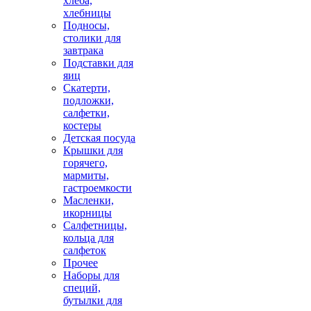
хлеба,
хлебницы
Подносы,
столики для
завтрака
Подставки для
яиц
Скатерти,
подложки,
салфетки,
костеры
Детская посуда
Крышки для
горячего,
мармиты,
гастроемкости
Масленки,
икорницы
Салфетницы,
кольца для
салфеток
Прочее
Наборы для
специй,
бутылки для