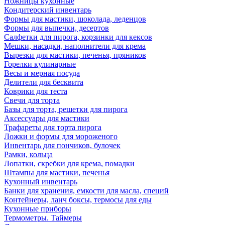
Ножницы кухонные
Кондитерский инвентарь
Формы для мастики, шоколада, леденцов
Формы для выпечки, десертов
Салфетки для пирога, корзинки для кексов
Мешки, насадки, наполнители для крема
Вырезки для мастики, печенья, пряников
Горелки кулинарные
Весы и мерная посуда
Делители для бесквита
Коврики для теста
Свечи для торта
Базы для торта, решетки для пирога
Аксессуары для мастики
Трафареты для торта пирога
Ложки и формы для мороженого
Инвентарь для пончиков, булочек
Рамки, кольца
Лопатки, скребки для крема, помадки
Штампы для мастики, печенья
Кухонный инвентарь
Банки для хранения, емкости для масла, специй
Контейнеры, ланч боксы, термосы для еды
Кухонные приборы
Термометры. Таймеры