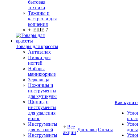
бытовая
техника
Тажины и
кастрюли для
копчения
+ ЕЩЕ 7
Товары для красоты
Антизапах
Пилки для
ногтей
Наборы
маникюрные
Зеркальца
Ножницы и
инструменты
для кутикулы
Щипцы и
Как купит
инструменты
для удаления
Усло
волос
опла
Инструменты
Усло
Все
для мазолей
Доставка
Оплата
дост
акции
Инструменты
Усло