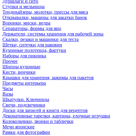
Дуршлаги и сито
Ступки и мельницы
Тенденайзеры, молотки, прессы для мяса
Открывалки, машины для закатки банок
Воронки, миски, ведра
Сепараторы, формы для яиц
Держатели, системы хранения для рабочей зоны
Скалки, резаки и машинки для теста
Щетки, ситечки для раковин
Кухонные полотенца, фартуки
Наборы для пикника
Прочее
Щипцы кухонные
Кисти, венчики
Крышки для хранения, зажимы для пакетов
Предметы интерьера
Часы
Вазы
Шкатулки. Ключницы
Свечи, подсвечники
Доски для записей и книги для рецептов
Декоративные тарелки, картины, елочные игрушки
Колокольчики, звонки и таблички
Мечи японские
Рамки для фотографии