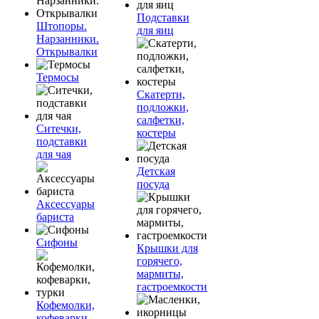
Подставки
Штопоры.
для яиц
Нарзанники.
Открывалки
Термосы
Скатерти,
подложки,
салфетки,
Ситечки,
костеры
подставки
для чая
Детская
посуда
Аксессуары
бариста
Сифоны
Крышки для
горячего,
мармиты,
гастроемкости
Кофемолки,
кофеварки,