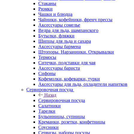
Стаканы
Рюмки
Чашки и блюдца
Чайники, кофейники, френч прессы
Аксессуары сомелье
Ведра для льда, шампанского
Бутылки, фляжки
Щипцы для льда и сахара
Аксессуары бармена
Штопоры. Нарзанники. Открывалки
Термосы
Ситечки, подставки для чая
Аксессуары бариста
Сифоны
Кофемолки, кофеварки, турки
Аксессуары для льда, охладители напитков
Сервировочная посуда
Назад
Сервировочная посуда
Салатники
Тарелки
Бульонницы, супницы
Креманки, розетки, конфетницы
Соусники
Сервизы, наборы посуды