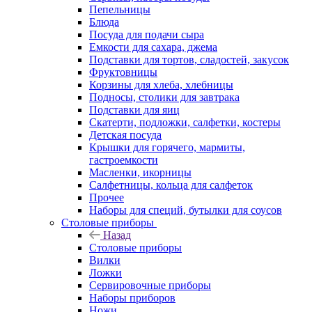
Пепельницы
Блюда
Посуда для подачи сыра
Емкости для сахара, джема
Подставки для тортов, сладостей, закусок
Фруктовницы
Корзины для хлеба, хлебницы
Подносы, столики для завтрака
Подставки для яиц
Скатерти, подложки, салфетки, костеры
Детская посуда
Крышки для горячего, мармиты,
гастроемкости
Масленки, икорницы
Салфетницы, кольца для салфеток
Прочее
Наборы для специй, бутылки для соусов
Столовые приборы
Назад
Столовые приборы
Вилки
Ложки
Сервировочные приборы
Наборы приборов
Ножи