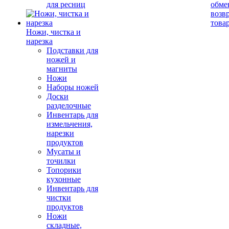
для ресниц
обме
возв
това
Ножи, чистка и
нарезка
Подставки для
ножей и
магниты
Ножи
Наборы ножей
Доски
разделочные
Инвентарь для
измельчения,
нарезки
продуктов
Мусаты и
точилки
Топорики
кухонные
Инвентарь для
чистки
продуктов
Ножи
складные,