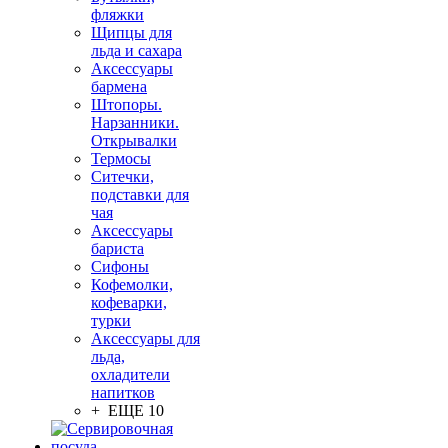
фляжки
Щипцы для
льда и сахара
Аксессуары
бармена
Штопоры.
Нарзанники.
Открывалки
Термосы
Ситечки,
подставки для
чая
Аксессуары
бариста
Сифоны
Кофемолки,
кофеварки,
турки
Аксессуары для
льда,
охладители
напитков
+ ЕЩЕ 10