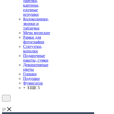
тарелки,
картины,
елочные
игрушки
Колокольчики,
звонки и
таблички
Мечи японские
Рамки для
фотографии
Статуэтки,
копилки
Подарочные
пакеты, сумки
Декоративные
цветы
Горшки
Подушки
Фумигатор
+ ЕЩЕ 5