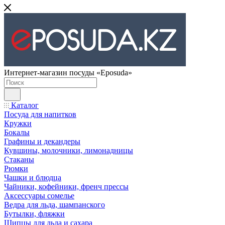
Интернет-магазин посуды «Eposuda»
Каталог
Посуда для напитков
Кружки
Бокалы
Графины и декандеры
Кувшины, молочники, лимонадницы
Стаканы
Рюмки
Чашки и блюдца
Чайники, кофейники, френч прессы
Аксессуары сомелье
Ведра для льда, шампанского
Бутылки, фляжки
Щипцы для льда и сахара