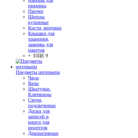
Наборы для
пикника
Прочее
Щипцы
кухонные
Кисти, венчики
Крышки для
хранения,
зажимы для
пакетов
+ ЕЩЕ 9
Предметы интерьера
Часы
Вазы
Шкатулки.
Ключницы
Свечи,
подсвечники
Доски для
записей и
книги для
рецептов
Декоративные