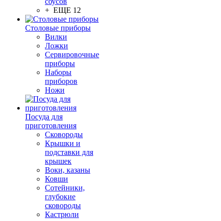
соусов
+ ЕЩЕ 12
Столовые приборы
Вилки
Ложки
Сервировочные
приборы
Наборы
приборов
Ножи
Посуда для
приготовления
Сковороды
Крышки и
подставки для
крышек
Воки, казаны
Ковши
Сотейники,
глубокие
сковороды
Кастрюли