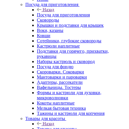
Посуда для приготовления
Назад
Посуда для приготовления
Сковороды
Крышки и подставки для крышек
Воки, казаны
Ковши
Сотейники, глубокие сковороды
Кастрюли наплитные
Подставки для горячего, прихватки,
рукавицы
Наборы кастрюль и сковород
Посуда для фондю
Скороварки. Соковарки
Мантоварки и пароварки
Адаптеры, рассекатели
Вафельницы. Тостеры
Формы и кастрюли для духовки,
микроволновки
Кокоты наплитные
Мелкая бытовая техника
Тажины и кастрюли для копчения
Товары для красоты
Назад
Товары для красоты