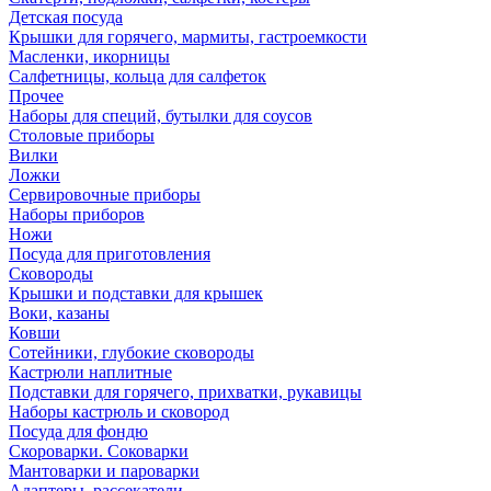
Детская посуда
Крышки для горячего, мармиты, гастроемкости
Масленки, икорницы
Салфетницы, кольца для салфеток
Прочее
Наборы для специй, бутылки для соусов
Столовые приборы
Вилки
Ложки
Сервировочные приборы
Наборы приборов
Ножи
Посуда для приготовления
Сковороды
Крышки и подставки для крышек
Воки, казаны
Ковши
Сотейники, глубокие сковороды
Кастрюли наплитные
Подставки для горячего, прихватки, рукавицы
Наборы кастрюль и сковород
Посуда для фондю
Скороварки. Соковарки
Мантоварки и пароварки
Адаптеры, рассекатели