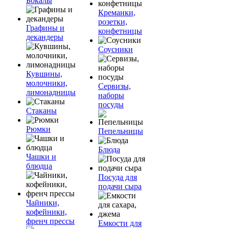
Бокалы
Креманки,
розетки,
Графины и
конфетницы
декандеры
Соусники
Кувшины,
молочники,
Сервизы,
лимонадницы
наборы
посуды
Стаканы
Рюмки
Пепельницы
Блюда
Чашки и
блюдца
Посуда для
подачи сыра
Чайники,
кофейники,
френч прессы
Емкости для