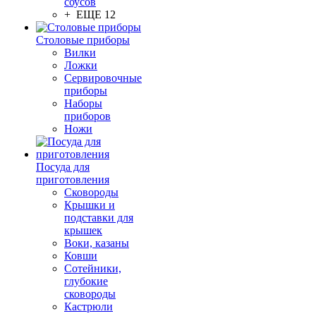
соусов
+ ЕЩЕ 12
Столовые приборы
Вилки
Ложки
Сервировочные
приборы
Наборы
приборов
Ножи
Посуда для
приготовления
Сковороды
Крышки и
подставки для
крышек
Воки, казаны
Ковши
Сотейники,
глубокие
сковороды
Кастрюли