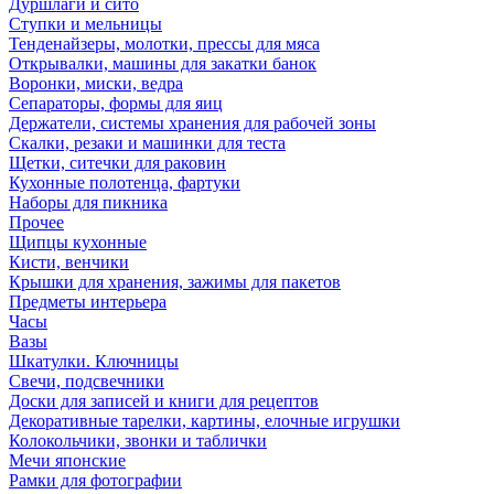
Дуршлаги и сито
Ступки и мельницы
Тенденайзеры, молотки, прессы для мяса
Открывалки, машины для закатки банок
Воронки, миски, ведра
Сепараторы, формы для яиц
Держатели, системы хранения для рабочей зоны
Скалки, резаки и машинки для теста
Щетки, ситечки для раковин
Кухонные полотенца, фартуки
Наборы для пикника
Прочее
Щипцы кухонные
Кисти, венчики
Крышки для хранения, зажимы для пакетов
Предметы интерьера
Часы
Вазы
Шкатулки. Ключницы
Свечи, подсвечники
Доски для записей и книги для рецептов
Декоративные тарелки, картины, елочные игрушки
Колокольчики, звонки и таблички
Мечи японские
Рамки для фотографии