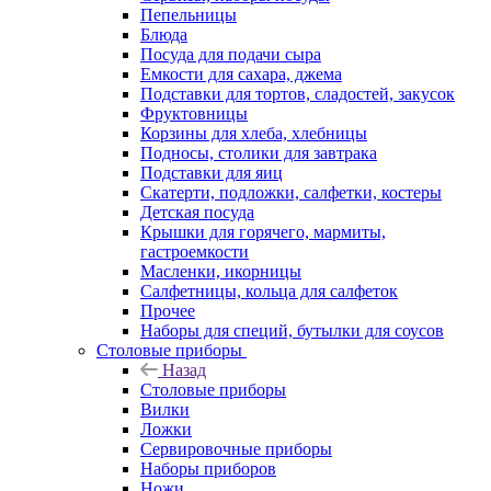
Пепельницы
Блюда
Посуда для подачи сыра
Емкости для сахара, джема
Подставки для тортов, сладостей, закусок
Фруктовницы
Корзины для хлеба, хлебницы
Подносы, столики для завтрака
Подставки для яиц
Скатерти, подложки, салфетки, костеры
Детская посуда
Крышки для горячего, мармиты,
гастроемкости
Масленки, икорницы
Салфетницы, кольца для салфеток
Прочее
Наборы для специй, бутылки для соусов
Столовые приборы
Назад
Столовые приборы
Вилки
Ложки
Сервировочные приборы
Наборы приборов
Ножи