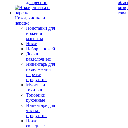
для ресниц
обме
возв
това
Ножи, чистка и
нарезка
Подставки для
ножей и
магниты
Ножи
Наборы ножей
Доски
разделочные
Инвентарь для
измельчения,
нарезки
продуктов
Мусаты и
точилки
Топорики
кухонные
Инвентарь для
чистки
продуктов
Ножи
складные,