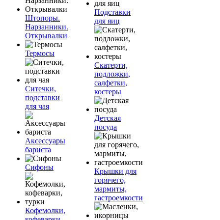
Подставки
Штопоры.
для яиц
Нарзанники.
Открывалки
Термосы
Скатерти,
подложки,
салфетки,
Ситечки,
костеры
подставки
для чая
Детская
посуда
Аксессуары
бариста
Сифоны
Крышки для
горячего,
мармиты,
гастроемкости
Кофемолки,
кофеварки,