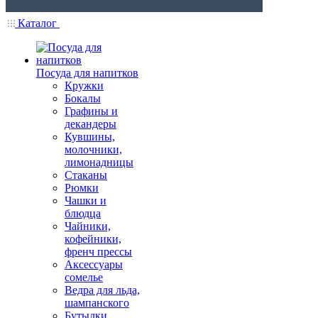
Каталог
Посуда для напитков
Кружки
Бокалы
Графины и
декандеры
Кувшины,
молочники,
лимонадницы
Стаканы
Рюмки
Чашки и
блюдца
Чайники,
кофейники,
френч прессы
Аксессуары
сомелье
Ведра для льда,
шампанского
Бутылки,