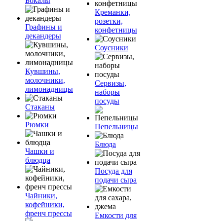
Бокалы
Креманки,
розетки,
Графины и
конфетницы
декандеры
Соусники
Кувшины,
молочники,
Сервизы,
лимонадницы
наборы
посуды
Стаканы
Рюмки
Пепельницы
Блюда
Чашки и
блюдца
Посуда для
подачи сыра
Чайники,
кофейники,
френч прессы
Емкости для