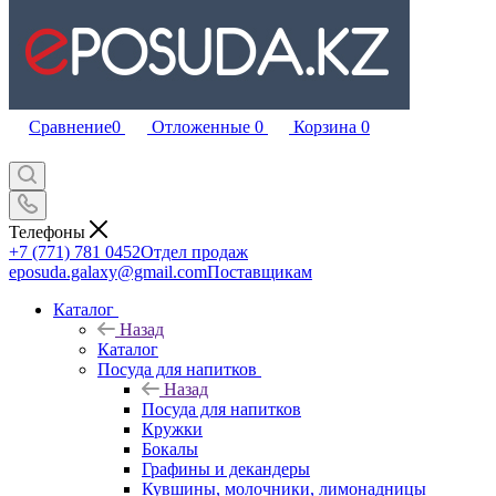
Сравнение
0
Отложенные
0
Корзина
0
Телефоны
+7 (771) 781 0452
Отдел продаж
eposuda.galaxy@gmail.com
Поставщикам
Каталог
Назад
Каталог
Посуда для напитков
Назад
Посуда для напитков
Кружки
Бокалы
Графины и декандеры
Кувшины, молочники, лимонадницы