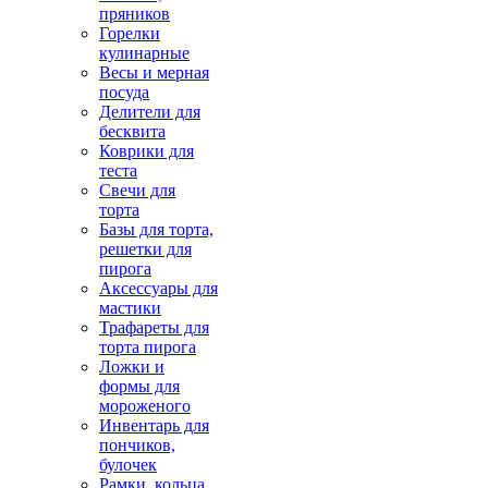
пряников
Горелки
кулинарные
Весы и мерная
посуда
Делители для
бесквита
Коврики для
теста
Свечи для
торта
Базы для торта,
решетки для
пирога
Аксессуары для
мастики
Трафареты для
торта пирога
Ложки и
формы для
мороженого
Инвентарь для
пончиков,
булочек
Рамки, кольца