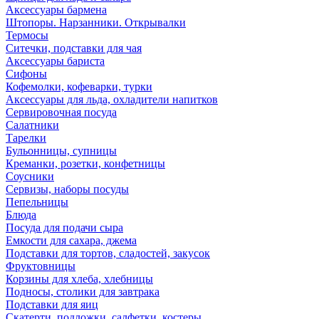
Аксессуары бармена
Штопоры. Нарзанники. Открывалки
Термосы
Ситечки, подставки для чая
Аксессуары бариста
Сифоны
Кофемолки, кофеварки, турки
Аксессуары для льда, охладители напитков
Сервировочная посуда
Салатники
Тарелки
Бульонницы, супницы
Креманки, розетки, конфетницы
Соусники
Сервизы, наборы посуды
Пепельницы
Блюда
Посуда для подачи сыра
Емкости для сахара, джема
Подставки для тортов, сладостей, закусок
Фруктовницы
Корзины для хлеба, хлебницы
Подносы, столики для завтрака
Подставки для яиц
Скатерти, подложки, салфетки, костеры