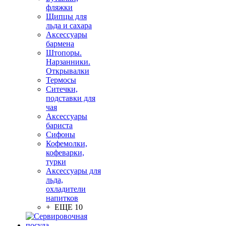
фляжки
Щипцы для
льда и сахара
Аксессуары
бармена
Штопоры.
Нарзанники.
Открывалки
Термосы
Ситечки,
подставки для
чая
Аксессуары
бариста
Сифоны
Кофемолки,
кофеварки,
турки
Аксессуары для
льда,
охладители
напитков
+ ЕЩЕ 10