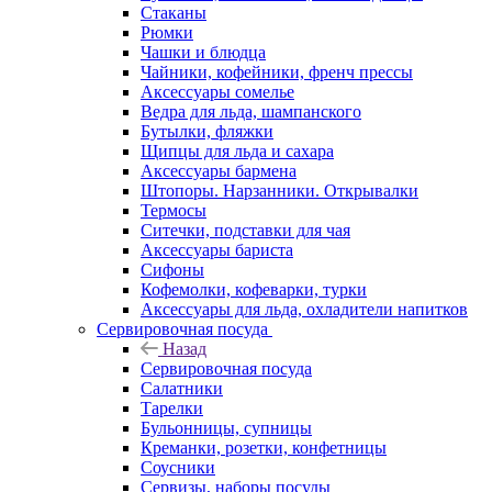
Стаканы
Рюмки
Чашки и блюдца
Чайники, кофейники, френч прессы
Аксессуары сомелье
Ведра для льда, шампанского
Бутылки, фляжки
Щипцы для льда и сахара
Аксессуары бармена
Штопоры. Нарзанники. Открывалки
Термосы
Ситечки, подставки для чая
Аксессуары бариста
Сифоны
Кофемолки, кофеварки, турки
Аксессуары для льда, охладители напитков
Сервировочная посуда
Назад
Сервировочная посуда
Салатники
Тарелки
Бульонницы, супницы
Креманки, розетки, конфетницы
Соусники
Сервизы, наборы посуды