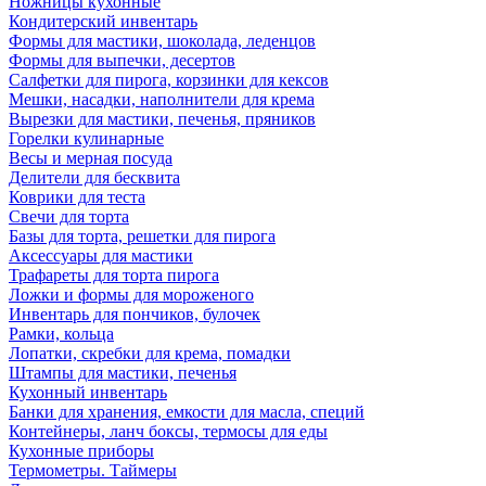
Ножницы кухонные
Кондитерский инвентарь
Формы для мастики, шоколада, леденцов
Формы для выпечки, десертов
Салфетки для пирога, корзинки для кексов
Мешки, насадки, наполнители для крема
Вырезки для мастики, печенья, пряников
Горелки кулинарные
Весы и мерная посуда
Делители для бесквита
Коврики для теста
Свечи для торта
Базы для торта, решетки для пирога
Аксессуары для мастики
Трафареты для торта пирога
Ложки и формы для мороженого
Инвентарь для пончиков, булочек
Рамки, кольца
Лопатки, скребки для крема, помадки
Штампы для мастики, печенья
Кухонный инвентарь
Банки для хранения, емкости для масла, специй
Контейнеры, ланч боксы, термосы для еды
Кухонные приборы
Термометры. Таймеры