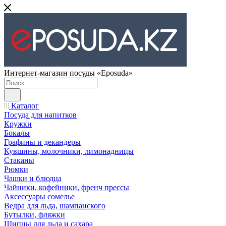
Интернет-магазин посуды «Eposuda»
Каталог
Посуда для напитков
Кружки
Бокалы
Графины и декандеры
Кувшины, молочники, лимонадницы
Стаканы
Рюмки
Чашки и блюдца
Чайники, кофейники, френч прессы
Аксессуары сомелье
Ведра для льда, шампанского
Бутылки, фляжки
Щипцы для льда и сахара