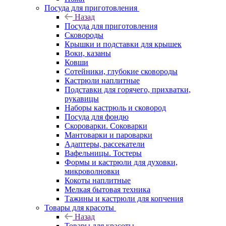
Посуда для приготовления
Назад
Посуда для приготовления
Сковороды
Крышки и подставки для крышек
Воки, казаны
Ковши
Сотейники, глубокие сковороды
Кастрюли наплитные
Подставки для горячего, прихватки,
рукавицы
Наборы кастрюль и сковород
Посуда для фондю
Скороварки. Соковарки
Мантоварки и пароварки
Адаптеры, рассекатели
Вафельницы. Тостеры
Формы и кастрюли для духовки,
микроволновки
Кокоты наплитные
Мелкая бытовая техника
Тажины и кастрюли для копчения
Товары для красоты
Назад
Товары для красоты