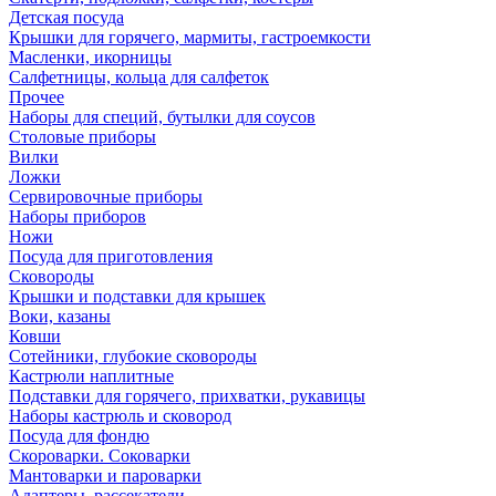
Детская посуда
Крышки для горячего, мармиты, гастроемкости
Масленки, икорницы
Салфетницы, кольца для салфеток
Прочее
Наборы для специй, бутылки для соусов
Столовые приборы
Вилки
Ложки
Сервировочные приборы
Наборы приборов
Ножи
Посуда для приготовления
Сковороды
Крышки и подставки для крышек
Воки, казаны
Ковши
Сотейники, глубокие сковороды
Кастрюли наплитные
Подставки для горячего, прихватки, рукавицы
Наборы кастрюль и сковород
Посуда для фондю
Скороварки. Соковарки
Мантоварки и пароварки
Адаптеры, рассекатели