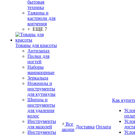
бытовая
техника
Тажины и
кастрюли для
копчения
+ ЕЩЕ 7
Товары для красоты
Антизапах
Пилки для
ногтей
Наборы
маникюрные
Зеркальца
Ножницы и
инструменты
для кутикулы
Щипцы и
Как купит
инструменты
для удаления
Усло
волос
опла
Инструменты
Усло
Все
для мазолей
Доставка
Оплата
дост
акции
Инструменты
Усло