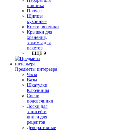
Наборы для
пикника
Прочее
Щипцы
кухонные
Кисти, венчики
Крышки для
хранения,
зажимы для
пакетов
+ ЕЩЕ 9
Предметы интерьера
Часы
Вазы
Шкатулки.
Ключницы
Свечи,
подсвечники
Доски для
записей и
книги для
рецептов
Декоративные