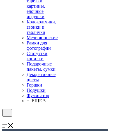
тарелки,
картины,
елочные
игрушки
Колокольчики,
звонки и
таблички
Мечи японские
Рамки для
фотографии
Статуэтки,
копилки
Подарочные
пакеты, сумки
Декоративные
цветы
Горшки
Подушки
Фумигатор
+ ЕЩЕ 5