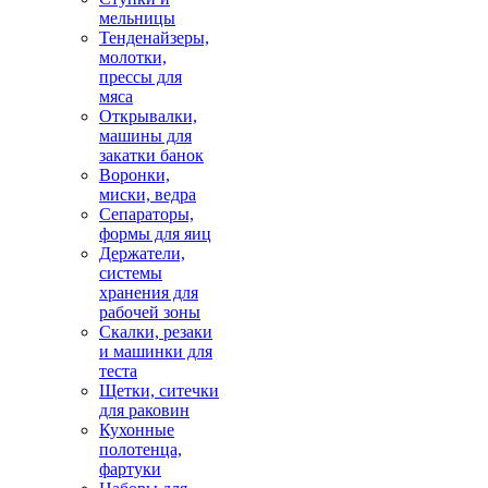
мельницы
Тенденайзеры,
молотки,
прессы для
мяса
Открывалки,
машины для
закатки банок
Воронки,
миски, ведра
Сепараторы,
формы для яиц
Держатели,
системы
хранения для
рабочей зоны
Скалки, резаки
и машинки для
теста
Щетки, ситечки
для раковин
Кухонные
полотенца,
фартуки