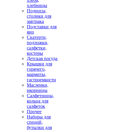
хлеба,
хлебницы
Подносы,
столики для
завтрака
Подставки для
яиц
Скатерти,
подложки,
салфетки,
костеры
Детская посуда
Крышки для
горячего,
мармиты,
гастроемкости
Масленки,
икорницы
Салфетницы,
кольца для
салфеток
Прочее
Наборы для
специй,
бутылки для