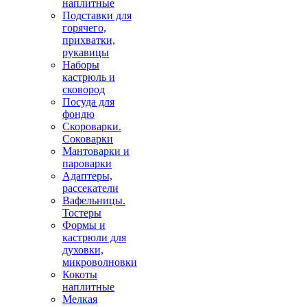
наплитные
Подставки для
горячего,
прихватки,
рукавицы
Наборы
кастрюль и
сковород
Посуда для
фондю
Скороварки.
Соковарки
Мантоварки и
пароварки
Адаптеры,
рассекатели
Вафельницы.
Тостеры
Формы и
кастрюли для
духовки,
микроволновки
Кокоты
наплитные
Мелкая