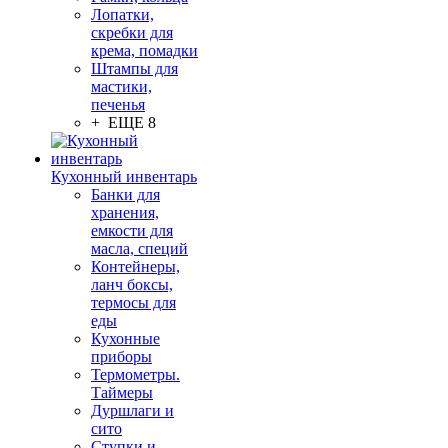
Лопатки,
скребки для
крема, помадки
Штампы для
мастики,
печенья
+ ЕЩЕ 8
Кухонный инвентарь
Банки для
хранения,
емкости для
масла, специй
Контейнеры,
ланч боксы,
термосы для
еды
Кухонные
приборы
Термометры.
Таймеры
Дуршлаги и
сито
Ступки и