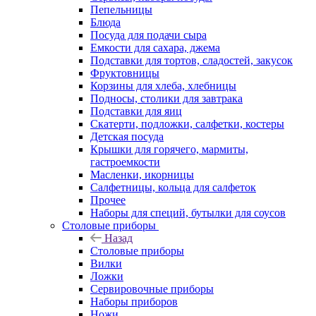
Пепельницы
Блюда
Посуда для подачи сыра
Емкости для сахара, джема
Подставки для тортов, сладостей, закусок
Фруктовницы
Корзины для хлеба, хлебницы
Подносы, столики для завтрака
Подставки для яиц
Скатерти, подложки, салфетки, костеры
Детская посуда
Крышки для горячего, мармиты,
гастроемкости
Масленки, икорницы
Салфетницы, кольца для салфеток
Прочее
Наборы для специй, бутылки для соусов
Столовые приборы
Назад
Столовые приборы
Вилки
Ложки
Сервировочные приборы
Наборы приборов
Ножи