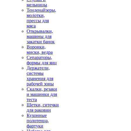
мельницы
Тенденайзеры,
молотки,
прессы для
мяса
Открывалки,
машины для
закатки банок
Воронки,
миски, ведра
Сепараторы,
формы для яиц
Держатели,
системы
хранения для
рабочей зоны
Скалки, резаки
и машинки для
теста
Щетки, ситечки
для раковин
Кухонные
полотенца,
фартуки