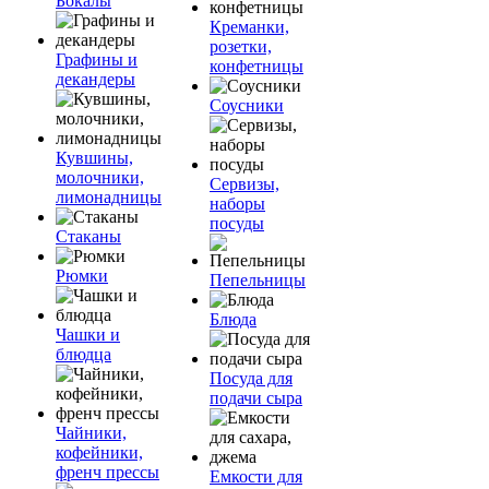
Бокалы
Креманки,
розетки,
Графины и
конфетницы
декандеры
Соусники
Кувшины,
молочники,
Сервизы,
лимонадницы
наборы
посуды
Стаканы
Рюмки
Пепельницы
Блюда
Чашки и
блюдца
Посуда для
подачи сыра
Чайники,
кофейники,
френч прессы
Емкости для