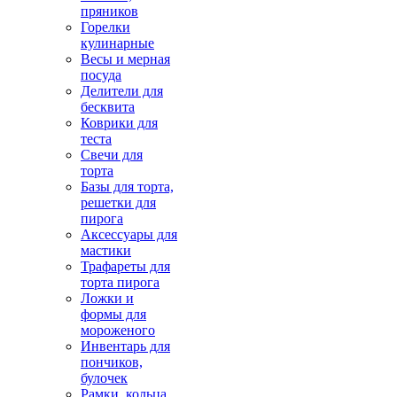
пряников
Горелки
кулинарные
Весы и мерная
посуда
Делители для
бесквита
Коврики для
теста
Свечи для
торта
Базы для торта,
решетки для
пирога
Аксессуары для
мастики
Трафареты для
торта пирога
Ложки и
формы для
мороженого
Инвентарь для
пончиков,
булочек
Рамки, кольца