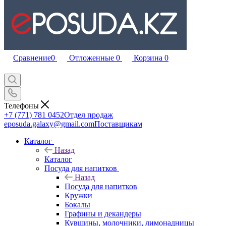
Сравнение
0
Отложенные
0
Корзина
0
Телефоны
+7 (771) 781 0452
Отдел продаж
eposuda.galaxy@gmail.com
Поставщикам
Каталог
Назад
Каталог
Посуда для напитков
Назад
Посуда для напитков
Кружки
Бокалы
Графины и декандеры
Кувшины, молочники, лимонадницы