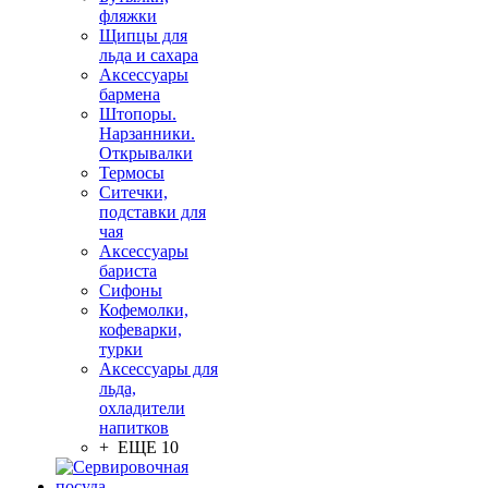
фляжки
Щипцы для
льда и сахара
Аксессуары
бармена
Штопоры.
Нарзанники.
Открывалки
Термосы
Ситечки,
подставки для
чая
Аксессуары
бариста
Сифоны
Кофемолки,
кофеварки,
турки
Аксессуары для
льда,
охладители
напитков
+ ЕЩЕ 10