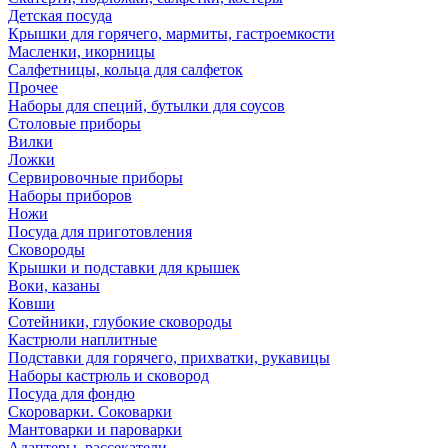
Детская посуда
Крышки для горячего, мармиты, гастроемкости
Масленки, икорницы
Салфетницы, кольца для салфеток
Прочее
Наборы для специй, бутылки для соусов
Столовые приборы
Вилки
Ложки
Сервировочные приборы
Наборы приборов
Ножи
Посуда для приготовления
Сковороды
Крышки и подставки для крышек
Воки, казаны
Ковши
Сотейники, глубокие сковороды
Кастрюли наплитные
Подставки для горячего, прихватки, рукавицы
Наборы кастрюль и сковород
Посуда для фондю
Скороварки. Соковарки
Мантоварки и пароварки
Адаптеры, рассекатели