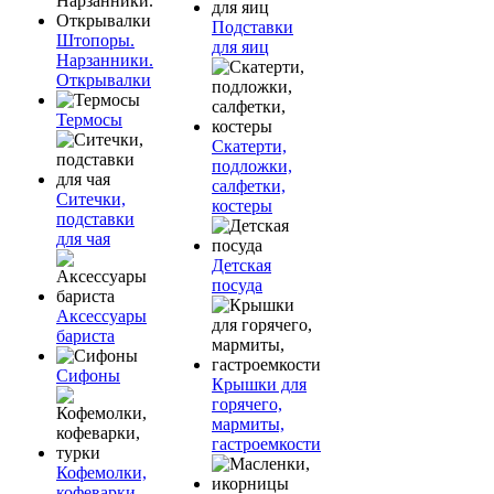
Подставки
Штопоры.
для яиц
Нарзанники.
Открывалки
Термосы
Скатерти,
подложки,
салфетки,
Ситечки,
костеры
подставки
для чая
Детская
посуда
Аксессуары
бариста
Сифоны
Крышки для
горячего,
мармиты,
гастроемкости
Кофемолки,
кофеварки,