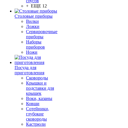
соусов
+ ЕЩЕ 12
Столовые приборы
Вилки
Ложки
Сервировочные
приборы
Наборы
приборов
Ножи
Посуда для
приготовления
Сковороды
Крышки и
подставки для
крышек
Воки, казаны
Ковши
Сотейники,
глубокие
сковороды
Кастрюли