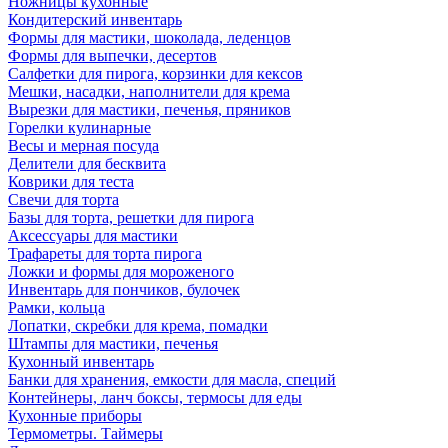
Ножницы кухонные
Кондитерский инвентарь
Формы для мастики, шоколада, леденцов
Формы для выпечки, десертов
Салфетки для пирога, корзинки для кексов
Мешки, насадки, наполнители для крема
Вырезки для мастики, печенья, пряников
Горелки кулинарные
Весы и мерная посуда
Делители для бесквита
Коврики для теста
Свечи для торта
Базы для торта, решетки для пирога
Аксессуары для мастики
Трафареты для торта пирога
Ложки и формы для мороженого
Инвентарь для пончиков, булочек
Рамки, кольца
Лопатки, скребки для крема, помадки
Штампы для мастики, печенья
Кухонный инвентарь
Банки для хранения, емкости для масла, специй
Контейнеры, ланч боксы, термосы для еды
Кухонные приборы
Термометры. Таймеры