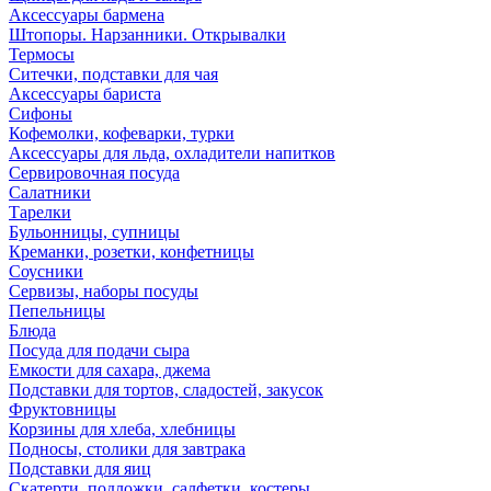
Аксессуары бармена
Штопоры. Нарзанники. Открывалки
Термосы
Ситечки, подставки для чая
Аксессуары бариста
Сифоны
Кофемолки, кофеварки, турки
Аксессуары для льда, охладители напитков
Сервировочная посуда
Салатники
Тарелки
Бульонницы, супницы
Креманки, розетки, конфетницы
Соусники
Сервизы, наборы посуды
Пепельницы
Блюда
Посуда для подачи сыра
Емкости для сахара, джема
Подставки для тортов, сладостей, закусок
Фруктовницы
Корзины для хлеба, хлебницы
Подносы, столики для завтрака
Подставки для яиц
Скатерти, подложки, салфетки, костеры