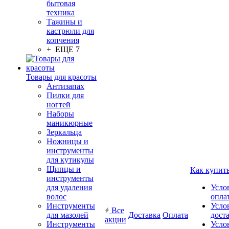
бытовая
техника
Тажины и
кастрюли для
копчения
+ ЕЩЕ 7
Товары для красоты
Антизапах
Пилки для
ногтей
Наборы
маникюрные
Зеркальца
Ножницы и
инструменты
для кутикулы
Щипцы и
Как купит
инструменты
для удаления
Усло
волос
опла
Инструменты
Усло
Все
для мазолей
Доставка
Оплата
дост
акции
Инструменты
Усло