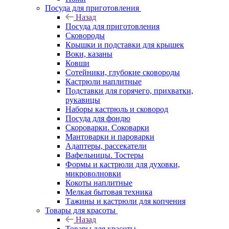
Посуда для приготовления
Назад
Посуда для приготовления
Сковороды
Крышки и подставки для крышек
Воки, казаны
Ковши
Сотейники, глубокие сковороды
Кастрюли наплитные
Подставки для горячего, прихватки,
рукавицы
Наборы кастрюль и сковород
Посуда для фондю
Скороварки. Соковарки
Мантоварки и пароварки
Адаптеры, рассекатели
Вафельницы. Тостеры
Формы и кастрюли для духовки,
микроволновки
Кокоты наплитные
Мелкая бытовая техника
Тажины и кастрюли для копчения
Товары для красоты
Назад
Товары для красоты