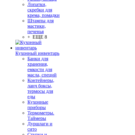
Лопатки,
скребки для
крема, помадки
Штампы для
мастики,
печенья
+ ЕЩЕ 8
Кухонный инвентарь
Банки для
хранения,
емкости для
масла, специй
Контейнеры,
ланч боксы,
термосы для
еды
Кухонные
приборы
Термометры.
Таймеры
Дуршлаги и
сито
Ступки и