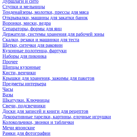
Дуршлаги и сито
Ступки и мельницы
Тенденайзеры, молотки, прессы для мяса
Открывалки, машины для закатки банок
Воронки, миски, ведра
Сепараторы, формы для яиц
Держатели, системы хранения для рабочей зоны
Скалки, резаки и машинки для теста
Щетки, ситечки для раковин
Кухонные полотенца, фартуки
Наборы для пикника
Прочее
Щипцы кухонные
Кисти, венчики
Крышки для хранения, зажимы для пакетов
Предметы интерьера
Часы
Вазы
Шкатулки. Ключницы
Свечи, подсвечники
Доски для записей и книги для рецептов
Декоративные тарелки, картины, елочные игрушки
Колокольчики, звонки и таблички
Мечи японские
Рамки для фотографии