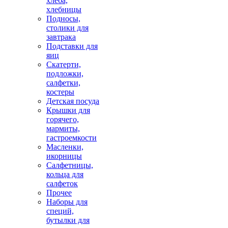
хлеба,
хлебницы
Подносы,
столики для
завтрака
Подставки для
яиц
Скатерти,
подложки,
салфетки,
костеры
Детская посуда
Крышки для
горячего,
мармиты,
гастроемкости
Масленки,
икорницы
Салфетницы,
кольца для
салфеток
Прочее
Наборы для
специй,
бутылки для