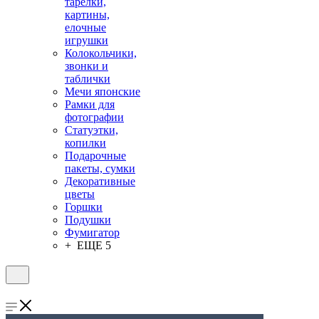
тарелки,
картины,
елочные
игрушки
Колокольчики,
звонки и
таблички
Мечи японские
Рамки для
фотографии
Статуэтки,
копилки
Подарочные
пакеты, сумки
Декоративные
цветы
Горшки
Подушки
Фумигатор
+ ЕЩЕ 5