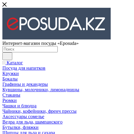
Интернет-магазин посуды «Eposuda»
Каталог
Посуда для напитков
Кружки
Бокалы
Графины и декандеры
Кувшины, молочники, лимонадницы
Стаканы
Рюмки
Чашки и блюдца
Чайники, кофейники, френч прессы
Аксессуары сомелье
Ведра для льда, шампанского
Бутылки, фляжки
Щипцы для льда и сахара