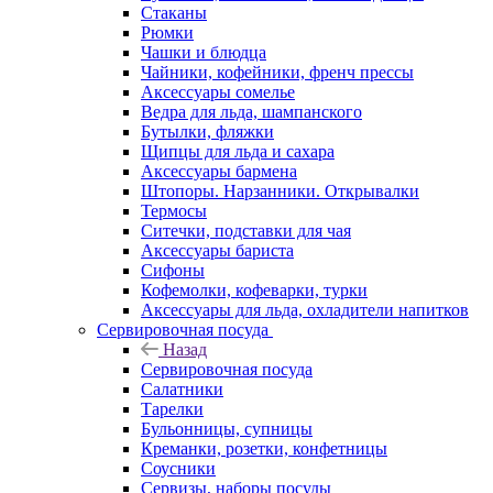
Стаканы
Рюмки
Чашки и блюдца
Чайники, кофейники, френч прессы
Аксессуары сомелье
Ведра для льда, шампанского
Бутылки, фляжки
Щипцы для льда и сахара
Аксессуары бармена
Штопоры. Нарзанники. Открывалки
Термосы
Ситечки, подставки для чая
Аксессуары бариста
Сифоны
Кофемолки, кофеварки, турки
Аксессуары для льда, охладители напитков
Сервировочная посуда
Назад
Сервировочная посуда
Салатники
Тарелки
Бульонницы, супницы
Креманки, розетки, конфетницы
Соусники
Сервизы, наборы посуды