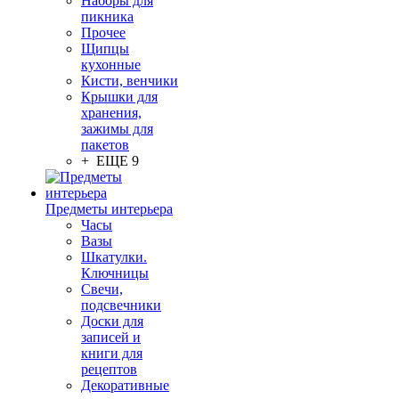
Наборы для
пикника
Прочее
Щипцы
кухонные
Кисти, венчики
Крышки для
хранения,
зажимы для
пакетов
+ ЕЩЕ 9
Предметы интерьера
Часы
Вазы
Шкатулки.
Ключницы
Свечи,
подсвечники
Доски для
записей и
книги для
рецептов
Декоративные