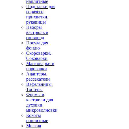
наплитные
Подставки для
горячего,
прихватки,
рукавицы
Наборы
кастрюль и
сковород
Посуда для
фондю
Скороварки.
Соковарки
Мантоварки и
пароварки
Адаптеры,
рассекатели
Вафельницы.
Тостеры
Формы и
кастрюли для
духовки,
микроволновки
Кокоты
наплитные
Мелкая