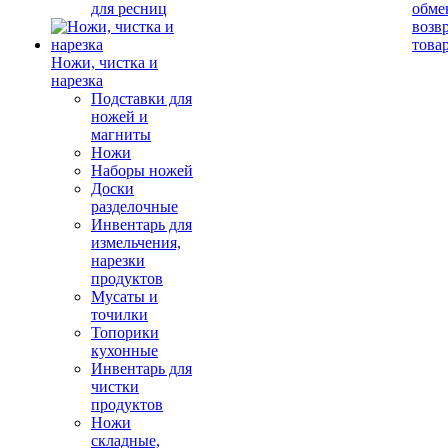
для ресниц
обме
возв
това
Ножи, чистка и
нарезка
Подставки для
ножей и
магниты
Ножи
Наборы ножей
Доски
разделочные
Инвентарь для
измельчения,
нарезки
продуктов
Мусаты и
точилки
Топорики
кухонные
Инвентарь для
чистки
продуктов
Ножи
складные,