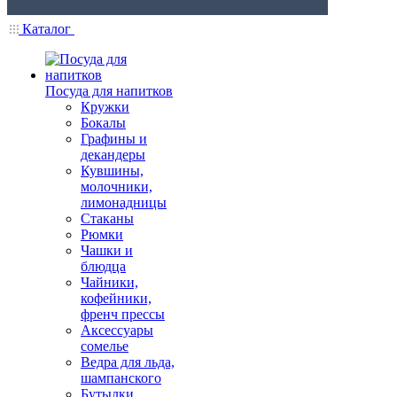
Каталог
Посуда для напитков
Кружки
Бокалы
Графины и
декандеры
Кувшины,
молочники,
лимонадницы
Стаканы
Рюмки
Чашки и
блюдца
Чайники,
кофейники,
френч прессы
Аксессуары
сомелье
Ведра для льда,
шампанского
Бутылки,