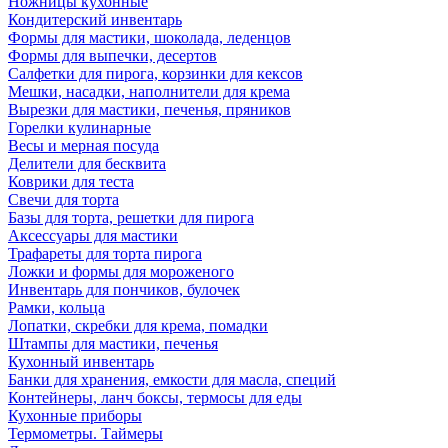
Ножницы кухонные
Кондитерский инвентарь
Формы для мастики, шоколада, леденцов
Формы для выпечки, десертов
Салфетки для пирога, корзинки для кексов
Мешки, насадки, наполнители для крема
Вырезки для мастики, печенья, пряников
Горелки кулинарные
Весы и мерная посуда
Делители для бесквита
Коврики для теста
Свечи для торта
Базы для торта, решетки для пирога
Аксессуары для мастики
Трафареты для торта пирога
Ложки и формы для мороженого
Инвентарь для пончиков, булочек
Рамки, кольца
Лопатки, скребки для крема, помадки
Штампы для мастики, печенья
Кухонный инвентарь
Банки для хранения, емкости для масла, специй
Контейнеры, ланч боксы, термосы для еды
Кухонные приборы
Термометры. Таймеры