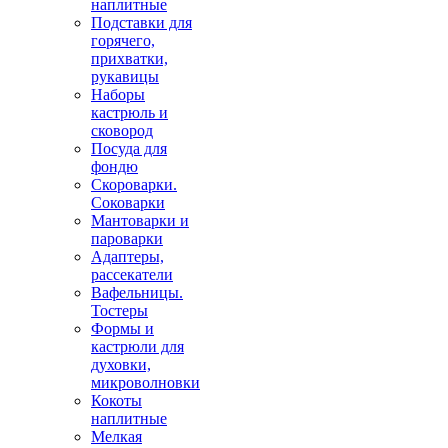
наплитные
Подставки для
горячего,
прихватки,
рукавицы
Наборы
кастрюль и
сковород
Посуда для
фондю
Скороварки.
Соковарки
Мантоварки и
пароварки
Адаптеры,
рассекатели
Вафельницы.
Тостеры
Формы и
кастрюли для
духовки,
микроволновки
Кокоты
наплитные
Мелкая