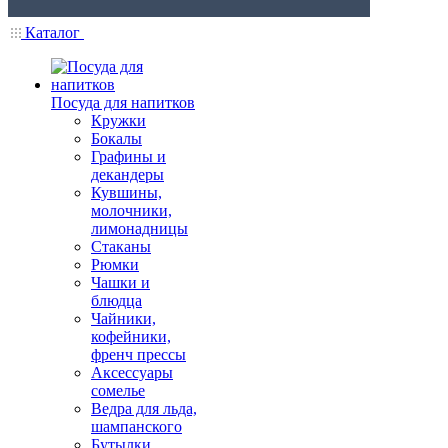
Каталог
Посуда для напитков
Кружки
Бокалы
Графины и
декандеры
Кувшины,
молочники,
лимонадницы
Стаканы
Рюмки
Чашки и
блюдца
Чайники,
кофейники,
френч прессы
Аксессуары
сомелье
Ведра для льда,
шампанского
Бутылки,