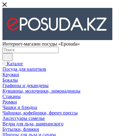
Интернет-магазин посуды «Eposuda»
Каталог
Посуда для напитков
Кружки
Бокалы
Графины и декандеры
Кувшины, молочники, лимонадницы
Стаканы
Рюмки
Чашки и блюдца
Чайники, кофейники, френч прессы
Аксессуары сомелье
Ведра для льда, шампанского
Бутылки, фляжки
Щипцы для льда и сахара