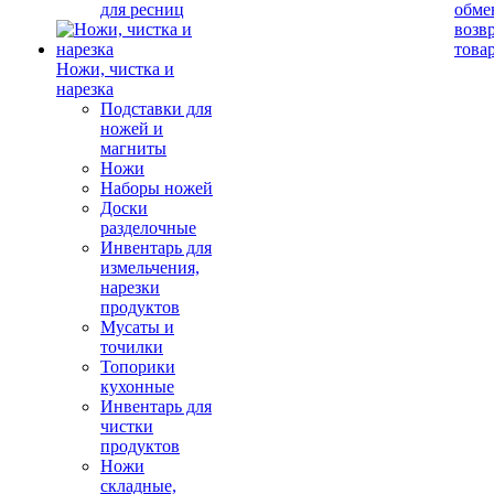
для ресниц
обме
возв
това
Ножи, чистка и
нарезка
Подставки для
ножей и
магниты
Ножи
Наборы ножей
Доски
разделочные
Инвентарь для
измельчения,
нарезки
продуктов
Мусаты и
точилки
Топорики
кухонные
Инвентарь для
чистки
продуктов
Ножи
складные,