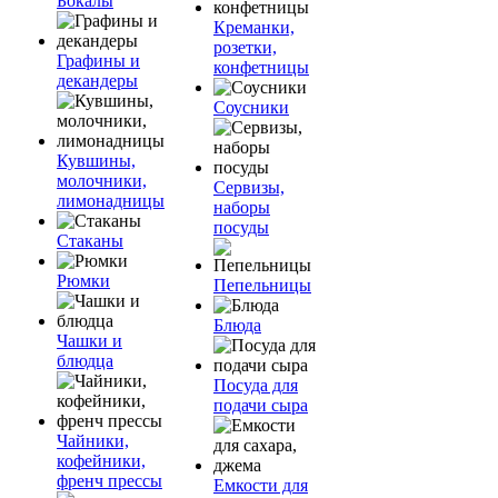
Бокалы
Креманки,
розетки,
Графины и
конфетницы
декандеры
Соусники
Кувшины,
молочники,
Сервизы,
лимонадницы
наборы
посуды
Стаканы
Рюмки
Пепельницы
Блюда
Чашки и
блюдца
Посуда для
подачи сыра
Чайники,
кофейники,
френч прессы
Емкости для