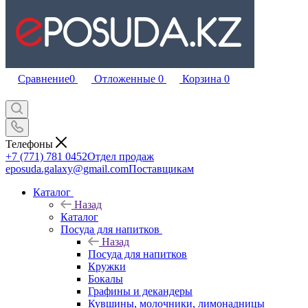
Сравнение
0
Отложенные
0
Корзина
0
Телефоны
+7 (771) 781 0452
Отдел продаж
eposuda.galaxy@gmail.com
Поставщикам
Каталог
Назад
Каталог
Посуда для напитков
Назад
Посуда для напитков
Кружки
Бокалы
Графины и декандеры
Кувшины, молочники, лимонадницы