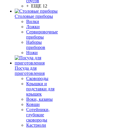
соусов
+ ЕЩЕ 12
Столовые приборы
Вилки
Ложки
Сервировочные
приборы
Наборы
приборов
Ножи
Посуда для
приготовления
Сковороды
Крышки и
подставки для
крышек
Воки, казаны
Ковши
Сотейники,
глубокие
сковороды
Кастрюли