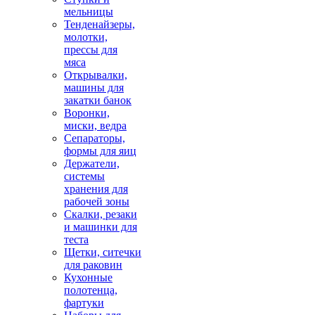
мельницы
Тенденайзеры,
молотки,
прессы для
мяса
Открывалки,
машины для
закатки банок
Воронки,
миски, ведра
Сепараторы,
формы для яиц
Держатели,
системы
хранения для
рабочей зоны
Скалки, резаки
и машинки для
теста
Щетки, ситечки
для раковин
Кухонные
полотенца,
фартуки