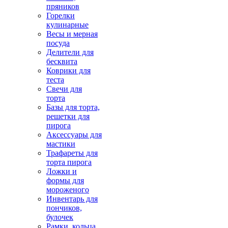
пряников
Горелки
кулинарные
Весы и мерная
посуда
Делители для
бесквита
Коврики для
теста
Свечи для
торта
Базы для торта,
решетки для
пирога
Аксессуары для
мастики
Трафареты для
торта пирога
Ложки и
формы для
мороженого
Инвентарь для
пончиков,
булочек
Рамки, кольца