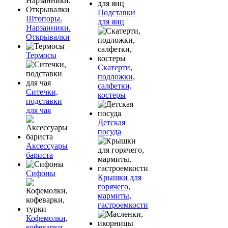
Подставки
Штопоры.
для яиц
Нарзанники.
Открывалки
Термосы
Скатерти,
подложки,
салфетки,
Ситечки,
костеры
подставки
для чая
Детская
посуда
Аксессуары
бариста
Сифоны
Крышки для
горячего,
мармиты,
гастроемкости
Кофемолки,
кофеварки,