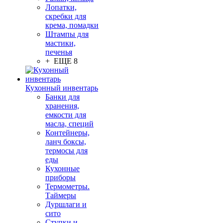
Лопатки,
скребки для
крема, помадки
Штампы для
мастики,
печенья
+ ЕЩЕ 8
Кухонный инвентарь
Банки для
хранения,
емкости для
масла, специй
Контейнеры,
ланч боксы,
термосы для
еды
Кухонные
приборы
Термометры.
Таймеры
Дуршлаги и
сито
Ступки и