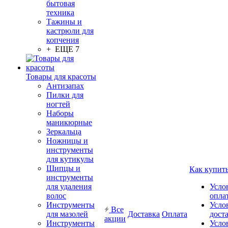
бытовая
техника
Тажины и
кастрюли для
копчения
+ ЕЩЕ 7
Товары для красоты
Антизапах
Пилки для
ногтей
Наборы
маникюрные
Зеркальца
Ножницы и
инструменты
для кутикулы
Щипцы и
Как купит
инструменты
для удаления
Усло
волос
опла
Инструменты
Усло
Все
для мазолей
Доставка
Оплата
дост
акции
Инструменты
Усло