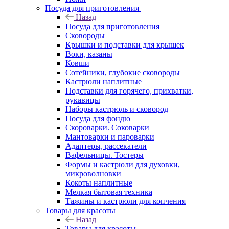
Посуда для приготовления
Назад
Посуда для приготовления
Сковороды
Крышки и подставки для крышек
Воки, казаны
Ковши
Сотейники, глубокие сковороды
Кастрюли наплитные
Подставки для горячего, прихватки,
рукавицы
Наборы кастрюль и сковород
Посуда для фондю
Скороварки. Соковарки
Мантоварки и пароварки
Адаптеры, рассекатели
Вафельницы. Тостеры
Формы и кастрюли для духовки,
микроволновки
Кокоты наплитные
Мелкая бытовая техника
Тажины и кастрюли для копчения
Товары для красоты
Назад
Товары для красоты