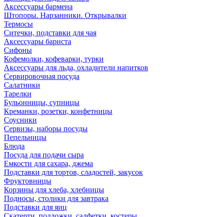
Аксессуары бармена
Штопоры. Нарзанники. Открывалки
Термосы
Ситечки, подставки для чая
Аксессуары бариста
Сифоны
Кофемолки, кофеварки, турки
Аксессуары для льда, охладители напитков
Сервировочная посуда
Салатники
Тарелки
Бульонницы, супницы
Креманки, розетки, конфетницы
Соусники
Сервизы, наборы посуды
Пепельницы
Блюда
Посуда для подачи сыра
Емкости для сахара, джема
Подставки для тортов, сладостей, закусок
Фруктовницы
Корзины для хлеба, хлебницы
Подносы, столики для завтрака
Подставки для яиц
Скатерти, подложки, салфетки, костеры