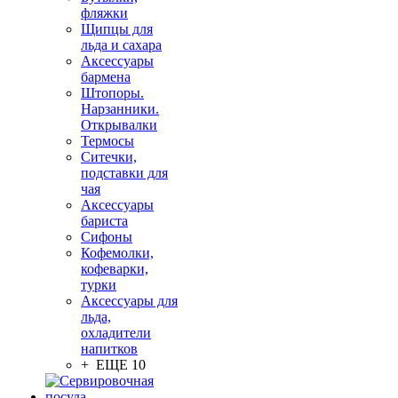
фляжки
Щипцы для
льда и сахара
Аксессуары
бармена
Штопоры.
Нарзанники.
Открывалки
Термосы
Ситечки,
подставки для
чая
Аксессуары
бариста
Сифоны
Кофемолки,
кофеварки,
турки
Аксессуары для
льда,
охладители
напитков
+ ЕЩЕ 10