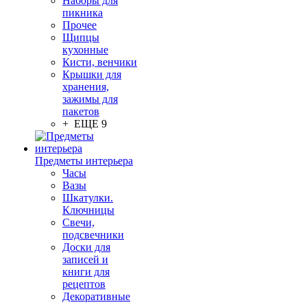
Наборы для
пикника
Прочее
Щипцы
кухонные
Кисти, венчики
Крышки для
хранения,
зажимы для
пакетов
+ ЕЩЕ 9
Предметы интерьера
Часы
Вазы
Шкатулки.
Ключницы
Свечи,
подсвечники
Доски для
записей и
книги для
рецептов
Декоративные