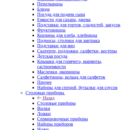
Пепельницы
Блюда
Посуда для подачи сыра
Емкости для сахара, джема
Подставки для тортов, сладостей, закусок
Фруктовницы
Корзины для хлеба, хлебницы
Подносы, столики для завтрака
Подставки для яиц
Скатерти, подложки, салфетки, костеры
Детская посуда
Крышки для горячего, мармиты,
гастроемкости
Масленки, икорницы
Салфетницы, кольца для салфеток
Прочее
Наборы для специй, бутылки для соусов
Столовые приборы
Назад
Столовые приборы
Вилки
Ложки
Сервировочные приборы
Наборы приборов
Ножи