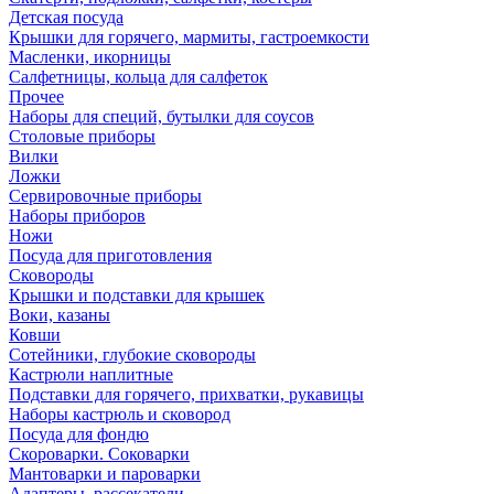
Детская посуда
Крышки для горячего, мармиты, гастроемкости
Масленки, икорницы
Салфетницы, кольца для салфеток
Прочее
Наборы для специй, бутылки для соусов
Столовые приборы
Вилки
Ложки
Сервировочные приборы
Наборы приборов
Ножи
Посуда для приготовления
Сковороды
Крышки и подставки для крышек
Воки, казаны
Ковши
Сотейники, глубокие сковороды
Кастрюли наплитные
Подставки для горячего, прихватки, рукавицы
Наборы кастрюль и сковород
Посуда для фондю
Скороварки. Соковарки
Мантоварки и пароварки
Адаптеры, рассекатели