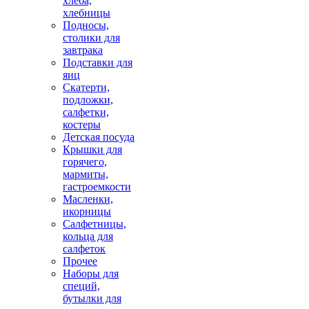
хлеба,
хлебницы
Подносы,
столики для
завтрака
Подставки для
яиц
Скатерти,
подложки,
салфетки,
костеры
Детская посуда
Крышки для
горячего,
мармиты,
гастроемкости
Масленки,
икорницы
Салфетницы,
кольца для
салфеток
Прочее
Наборы для
специй,
бутылки для