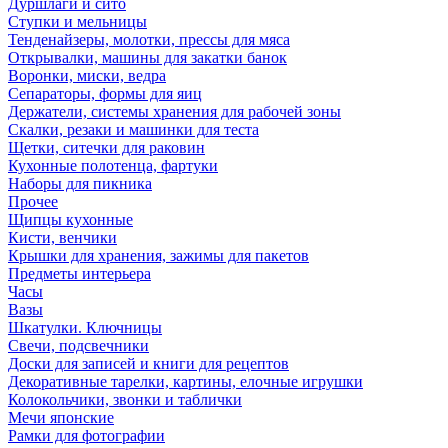
Дуршлаги и сито
Ступки и мельницы
Тенденайзеры, молотки, прессы для мяса
Открывалки, машины для закатки банок
Воронки, миски, ведра
Сепараторы, формы для яиц
Держатели, системы хранения для рабочей зоны
Скалки, резаки и машинки для теста
Щетки, ситечки для раковин
Кухонные полотенца, фартуки
Наборы для пикника
Прочее
Щипцы кухонные
Кисти, венчики
Крышки для хранения, зажимы для пакетов
Предметы интерьера
Часы
Вазы
Шкатулки. Ключницы
Свечи, подсвечники
Доски для записей и книги для рецептов
Декоративные тарелки, картины, елочные игрушки
Колокольчики, звонки и таблички
Мечи японские
Рамки для фотографии