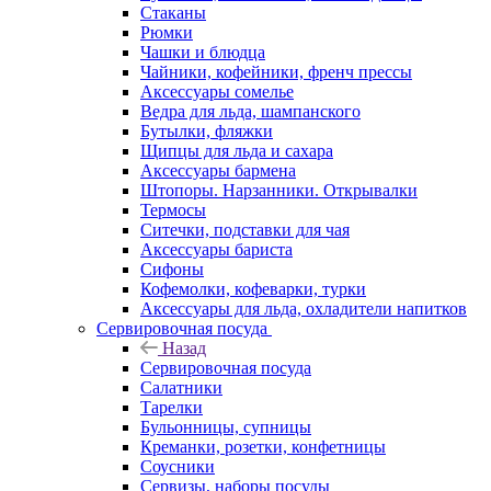
Стаканы
Рюмки
Чашки и блюдца
Чайники, кофейники, френч прессы
Аксессуары сомелье
Ведра для льда, шампанского
Бутылки, фляжки
Щипцы для льда и сахара
Аксессуары бармена
Штопоры. Нарзанники. Открывалки
Термосы
Ситечки, подставки для чая
Аксессуары бариста
Сифоны
Кофемолки, кофеварки, турки
Аксессуары для льда, охладители напитков
Сервировочная посуда
Назад
Сервировочная посуда
Салатники
Тарелки
Бульонницы, супницы
Креманки, розетки, конфетницы
Соусники
Сервизы, наборы посуды