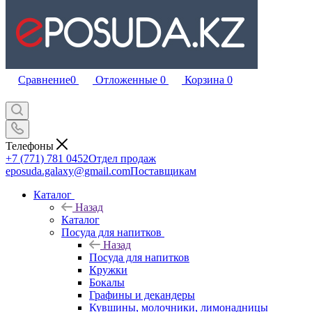
Сравнение
0
Отложенные
0
Корзина
0
Телефоны
+7 (771) 781 0452
Отдел продаж
eposuda.galaxy@gmail.com
Поставщикам
Каталог
Назад
Каталог
Посуда для напитков
Назад
Посуда для напитков
Кружки
Бокалы
Графины и декандеры
Кувшины, молочники, лимонадницы