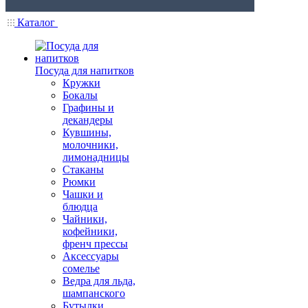
Каталог
Посуда для напитков
Кружки
Бокалы
Графины и
декандеры
Кувшины,
молочники,
лимонадницы
Стаканы
Рюмки
Чашки и
блюдца
Чайники,
кофейники,
френч прессы
Аксессуары
сомелье
Ведра для льда,
шампанского
Бутылки,