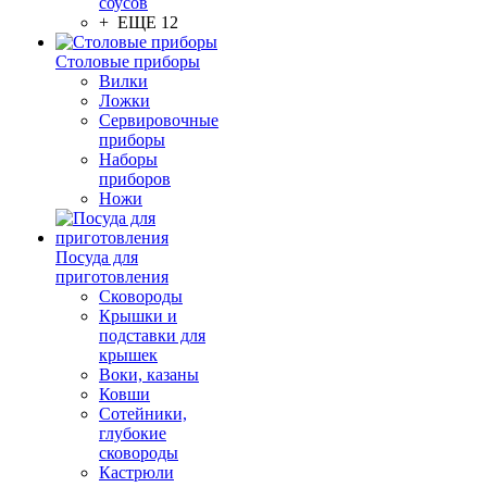
соусов
+ ЕЩЕ 12
Столовые приборы
Вилки
Ложки
Сервировочные
приборы
Наборы
приборов
Ножи
Посуда для
приготовления
Сковороды
Крышки и
подставки для
крышек
Воки, казаны
Ковши
Сотейники,
глубокие
сковороды
Кастрюли