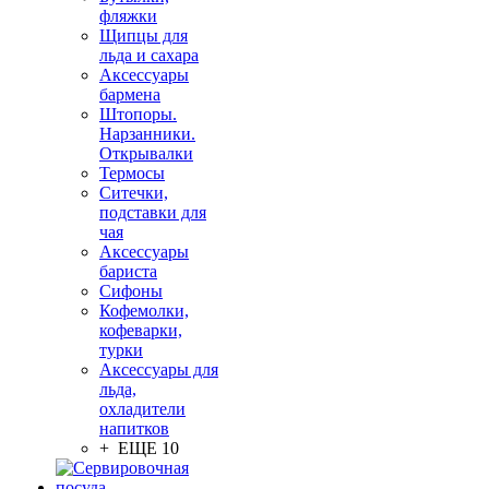
фляжки
Щипцы для
льда и сахара
Аксессуары
бармена
Штопоры.
Нарзанники.
Открывалки
Термосы
Ситечки,
подставки для
чая
Аксессуары
бариста
Сифоны
Кофемолки,
кофеварки,
турки
Аксессуары для
льда,
охладители
напитков
+ ЕЩЕ 10