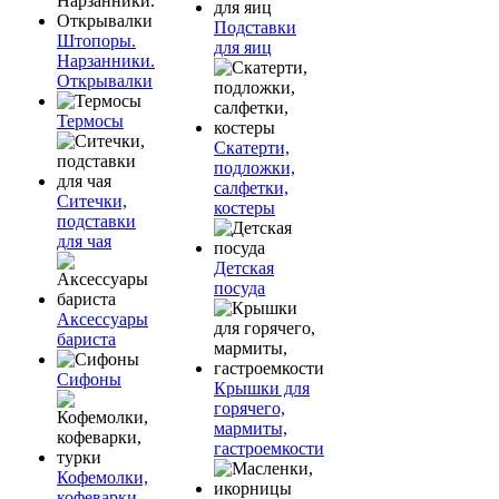
Подставки
Штопоры.
для яиц
Нарзанники.
Открывалки
Термосы
Скатерти,
подложки,
салфетки,
Ситечки,
костеры
подставки
для чая
Детская
посуда
Аксессуары
бариста
Сифоны
Крышки для
горячего,
мармиты,
гастроемкости
Кофемолки,
кофеварки,