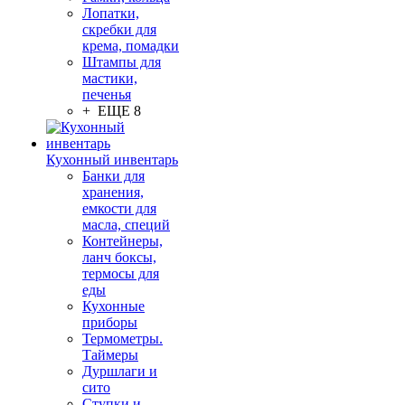
Лопатки,
скребки для
крема, помадки
Штампы для
мастики,
печенья
+ ЕЩЕ 8
Кухонный инвентарь
Банки для
хранения,
емкости для
масла, специй
Контейнеры,
ланч боксы,
термосы для
еды
Кухонные
приборы
Термометры.
Таймеры
Дуршлаги и
сито
Ступки и