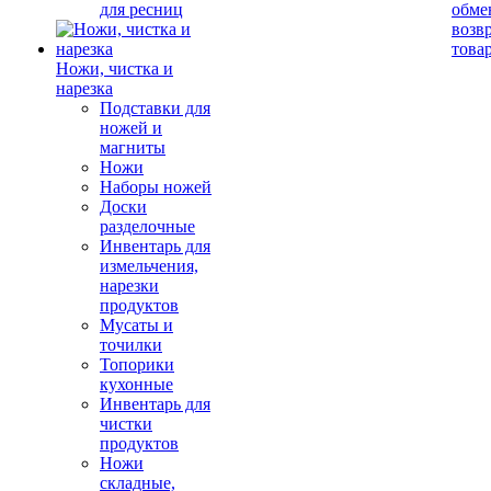
для ресниц
обме
возв
това
Ножи, чистка и
нарезка
Подставки для
ножей и
магниты
Ножи
Наборы ножей
Доски
разделочные
Инвентарь для
измельчения,
нарезки
продуктов
Мусаты и
точилки
Топорики
кухонные
Инвентарь для
чистки
продуктов
Ножи
складные,