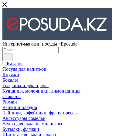
Интернет-магазин посуды «Eposuda»
Каталог
Посуда для напитков
Кружки
Бокалы
Графины и декандеры
Кувшины, молочники, лимонадницы
Стаканы
Рюмки
Чашки и блюдца
Чайники, кофейники, френч прессы
Аксессуары сомелье
Ведра для льда, шампанского
Бутылки, фляжки
Щипцы для льда и сахара