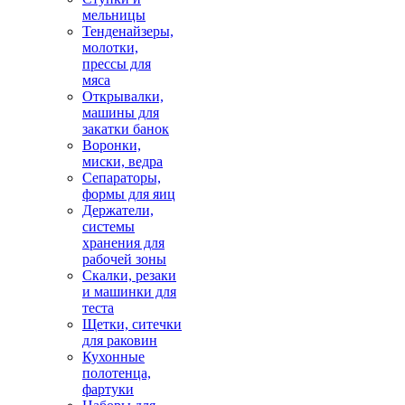
мельницы
Тенденайзеры,
молотки,
прессы для
мяса
Открывалки,
машины для
закатки банок
Воронки,
миски, ведра
Сепараторы,
формы для яиц
Держатели,
системы
хранения для
рабочей зоны
Скалки, резаки
и машинки для
теста
Щетки, ситечки
для раковин
Кухонные
полотенца,
фартуки