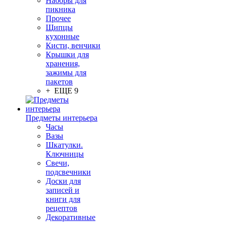
Наборы для
пикника
Прочее
Щипцы
кухонные
Кисти, венчики
Крышки для
хранения,
зажимы для
пакетов
+ ЕЩЕ 9
Предметы интерьера
Часы
Вазы
Шкатулки.
Ключницы
Свечи,
подсвечники
Доски для
записей и
книги для
рецептов
Декоративные