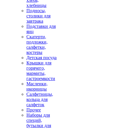
хлеба,
хлебницы
Подносы,
столики для
завтрака
Подставки для
яиц
Скатерти,
подложки,
салфетки,
костеры
Детская посуда
Крышки для
горячего,
мармиты,
гастроемкости
Масленки,
икорницы
Салфетницы,
кольца для
салфеток
Прочее
Наборы для
специй,
бутылки для