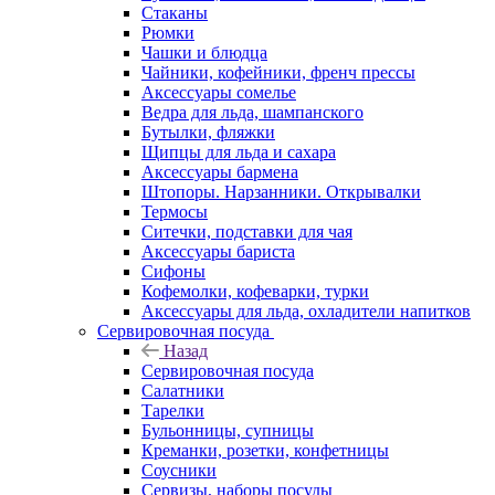
Стаканы
Рюмки
Чашки и блюдца
Чайники, кофейники, френч прессы
Аксессуары сомелье
Ведра для льда, шампанского
Бутылки, фляжки
Щипцы для льда и сахара
Аксессуары бармена
Штопоры. Нарзанники. Открывалки
Термосы
Ситечки, подставки для чая
Аксессуары бариста
Сифоны
Кофемолки, кофеварки, турки
Аксессуары для льда, охладители напитков
Сервировочная посуда
Назад
Сервировочная посуда
Салатники
Тарелки
Бульонницы, супницы
Креманки, розетки, конфетницы
Соусники
Сервизы, наборы посуды