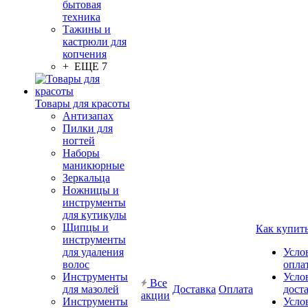
бытовая
техника
Тажины и
кастрюли для
копчения
+ ЕЩЕ 7
Товары для красоты
Антизапах
Пилки для
ногтей
Наборы
маникюрные
Зеркальца
Ножницы и
инструменты
для кутикулы
Щипцы и
Как купит
инструменты
для удаления
Усло
волос
опла
Инструменты
Усло
Все
для мазолей
Доставка
Оплата
дост
акции
Инструменты
Усло