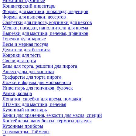
Ножницы кухонные
Кондитерский инвентарь
Формы для мастики, шоколада, леденцов
Формы для выпечки, десертов
Салфетки для пирога, корзинки для кексов
Мешки, насадки, наполнители для крема
Вырезки для мастики, печенья, пряников
Горелки кулинарные
Весы и мерная посуда
Делители для бесквита
Коврики для теста
Свечи для торта
Базы для торта, решетки для пирога
Аксессуары для мастики
Трафареты для торта пирога
Ложки и формы для мороженого
Инвентарь для пончиков, булочек
Рамки, кольца
Лопатки, скребки для крема, помадки
Штампы для мастики, печенья
Кухонный инвентарь
Банки для хранения, емкости для масла, специй
Контейнеры, ланч боксы, термосы для еды
Кухонные приборы
Термометры. Таймеры