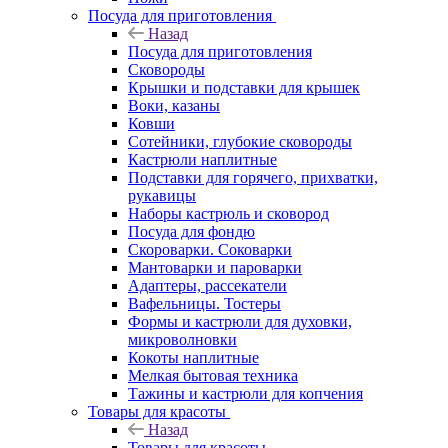
Посуда для приготовления
Назад
Посуда для приготовления
Сковороды
Крышки и подставки для крышек
Воки, казаны
Ковши
Сотейники, глубокие сковороды
Кастрюли наплитные
Подставки для горячего, прихватки,
рукавицы
Наборы кастрюль и сковород
Посуда для фондю
Скороварки. Соковарки
Мантоварки и пароварки
Адаптеры, рассекатели
Вафельницы. Тостеры
Формы и кастрюли для духовки,
микроволновки
Кокоты наплитные
Мелкая бытовая техника
Тажины и кастрюли для копчения
Товары для красоты
Назад
Товары для красоты