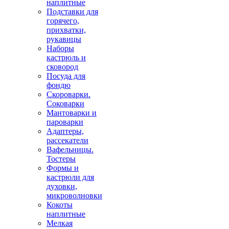
наплитные
Подставки для
горячего,
прихватки,
рукавицы
Наборы
кастрюль и
сковород
Посуда для
фондю
Скороварки.
Соковарки
Мантоварки и
пароварки
Адаптеры,
рассекатели
Вафельницы.
Тостеры
Формы и
кастрюли для
духовки,
микроволновки
Кокоты
наплитные
Мелкая