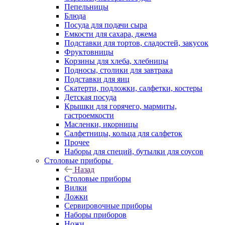
Пепельницы
Блюда
Посуда для подачи сыра
Емкости для сахара, джема
Подставки для тортов, сладостей, закусок
Фруктовницы
Корзины для хлеба, хлебницы
Подносы, столики для завтрака
Подставки для яиц
Скатерти, подложки, салфетки, костеры
Детская посуда
Крышки для горячего, мармиты,
гастроемкости
Масленки, икорницы
Салфетницы, кольца для салфеток
Прочее
Наборы для специй, бутылки для соусов
Столовые приборы
Назад
Столовые приборы
Вилки
Ложки
Сервировочные приборы
Наборы приборов
Ножи