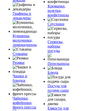
Бокалы
Креманки,
розетки,
Графины и
конфетницы
декандеры
Соусники
Кувшины,
молочники,
Сервизы,
лимонадницы
наборы
посуды
Стаканы
Рюмки
Пепельницы
Блюда
Чашки и
блюдца
Посуда для
подачи сыра
Чайники,
кофейники,
френч прессы
Емкости для