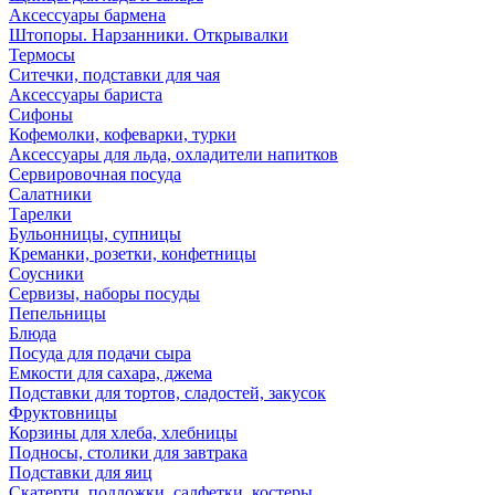
Аксессуары бармена
Штопоры. Нарзанники. Открывалки
Термосы
Ситечки, подставки для чая
Аксессуары бариста
Сифоны
Кофемолки, кофеварки, турки
Аксессуары для льда, охладители напитков
Сервировочная посуда
Салатники
Тарелки
Бульонницы, супницы
Креманки, розетки, конфетницы
Соусники
Сервизы, наборы посуды
Пепельницы
Блюда
Посуда для подачи сыра
Емкости для сахара, джема
Подставки для тортов, сладостей, закусок
Фруктовницы
Корзины для хлеба, хлебницы
Подносы, столики для завтрака
Подставки для яиц
Скатерти, подложки, салфетки, костеры