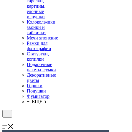
тарелки,
картины,
елочные
игрушки
Колокольчики,
звонки и
таблички
Мечи японские
Рамки для
фотографии
Статуэтки,
копилки
Подарочные
пакеты, сумки
Декоративные
цветы
Горшки
Подушки
Фумигатор
+ ЕЩЕ 5