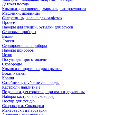
Детская посуда
Крышки для горячего, мармиты, гастроемкости
Масленки, икорницы
Салфетницы, кольца для салфеток
Прочее
Наборы для специй, бутылки для соусов
Столовые приборы
Вилки
Ложки
Сервировочные приборы
Наборы приборов
Ножи
Посуда для приготовления
Сковороды
Крышки и подставки для крышек
Воки, казаны
Ковши
Сотейники, глубокие сковороды
Кастрюли наплитные
Подставки для горячего, прихватки, рукавицы
Наборы кастрюль и сковород
Посуда для фондю
Скороварки. Соковарки
Мантоварки и пароварки
Адаптеры, рассекатели