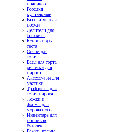
пряников
Горелки
кулинарные
Весы и мерная
посуда
Делители для
бесквита
Коврики для
теста
Свечи для
торта
Базы для торта,
решетки для
пирога
Аксессуары для
мастики
Трафареты для
торта пирога
Ложки и
формы для
мороженого
Инвентарь для
пончиков,
булочек
Рамки, кольца