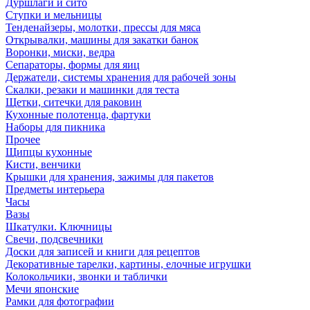
Дуршлаги и сито
Ступки и мельницы
Тенденайзеры, молотки, прессы для мяса
Открывалки, машины для закатки банок
Воронки, миски, ведра
Сепараторы, формы для яиц
Держатели, системы хранения для рабочей зоны
Скалки, резаки и машинки для теста
Щетки, ситечки для раковин
Кухонные полотенца, фартуки
Наборы для пикника
Прочее
Щипцы кухонные
Кисти, венчики
Крышки для хранения, зажимы для пакетов
Предметы интерьера
Часы
Вазы
Шкатулки. Ключницы
Свечи, подсвечники
Доски для записей и книги для рецептов
Декоративные тарелки, картины, елочные игрушки
Колокольчики, звонки и таблички
Мечи японские
Рамки для фотографии