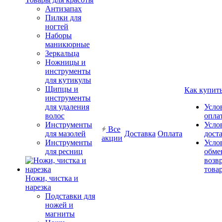
Антизапах
Пилки для
ногтей
Наборы
маникюрные
Зеркальца
Ножницы и
инструменты
для кутикулы
Щипцы и
Как купит
инструменты
для удаления
Усло
волос
опла
Инструменты
Усло
Все
для мазолей
Доставка
Оплата
дост
акции
Инструменты
Усло
для ресниц
обме
возв
това
Ножи, чистка и
нарезка
Подставки для
ножей и
магниты