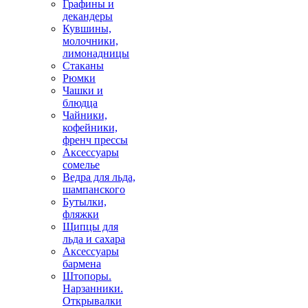
Графины и
декандеры
Кувшины,
молочники,
лимонадницы
Стаканы
Рюмки
Чашки и
блюдца
Чайники,
кофейники,
френч прессы
Аксессуары
сомелье
Ведра для льда,
шампанского
Бутылки,
фляжки
Щипцы для
льда и сахара
Аксессуары
бармена
Штопоры.
Нарзанники.
Открывалки