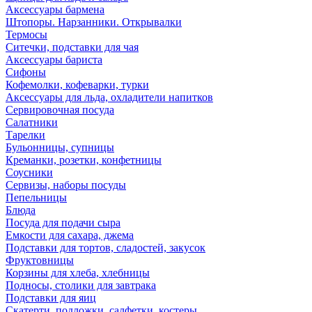
Аксессуары бармена
Штопоры. Нарзанники. Открывалки
Термосы
Ситечки, подставки для чая
Аксессуары бариста
Сифоны
Кофемолки, кофеварки, турки
Аксессуары для льда, охладители напитков
Сервировочная посуда
Салатники
Тарелки
Бульонницы, супницы
Креманки, розетки, конфетницы
Соусники
Сервизы, наборы посуды
Пепельницы
Блюда
Посуда для подачи сыра
Емкости для сахара, джема
Подставки для тортов, сладостей, закусок
Фруктовницы
Корзины для хлеба, хлебницы
Подносы, столики для завтрака
Подставки для яиц
Скатерти, подложки, салфетки, костеры