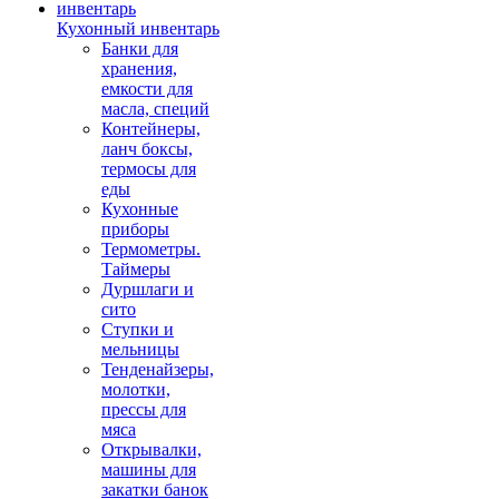
Кухонный инвентарь
Банки для
хранения,
емкости для
масла, специй
Контейнеры,
ланч боксы,
термосы для
еды
Кухонные
приборы
Термометры.
Таймеры
Дуршлаги и
сито
Ступки и
мельницы
Тенденайзеры,
молотки,
прессы для
мяса
Открывалки,
машины для
закатки банок