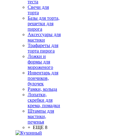
теста
Свечи для
торта
Базы для торта,
решетки для
пирога
Аксессуары для
мастики
Трафареты для
торта пирога
Ложки и
формы для
мороженого
Инвентарь для
пончиков,
булочек
Рамки, кольца
Лопатки,
скребки для
крема, помадки
Штампы для
мастики,
печенья
+ ЕЩЕ 8