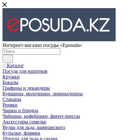
Интернет-магазин посуды «Eposuda»
Каталог
Посуда для напитков
Кружки
Бокалы
Графины и декандеры
Кувшины, молочники, лимонадницы
Стаканы
Рюмки
Чашки и блюдца
Чайники, кофейники, френч прессы
Аксессуары сомелье
Ведра для льда, шампанского
Бутылки, фляжки
Щипцы для льда и сахара