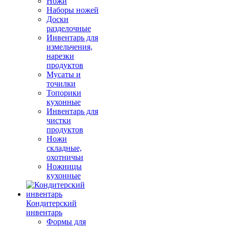
Ножи
Наборы ножей
Доски
разделочные
Инвентарь для
измельчения,
нарезки
продуктов
Мусаты и
точилки
Топорики
кухонные
Инвентарь для
чистки
продуктов
Ножи
складные,
охотничьи
Ножницы
кухонные
Кондитерский
инвентарь
Формы для