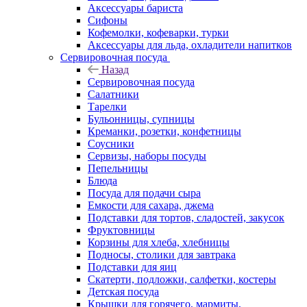
Аксессуары бариста
Сифоны
Кофемолки, кофеварки, турки
Аксессуары для льда, охладители напитков
Сервировочная посуда
Назад
Сервировочная посуда
Салатники
Тарелки
Бульонницы, супницы
Креманки, розетки, конфетницы
Соусники
Сервизы, наборы посуды
Пепельницы
Блюда
Посуда для подачи сыра
Емкости для сахара, джема
Подставки для тортов, сладостей, закусок
Фруктовницы
Корзины для хлеба, хлебницы
Подносы, столики для завтрака
Подставки для яиц
Скатерти, подложки, салфетки, костеры
Детская посуда
Крышки для горячего, мармиты,