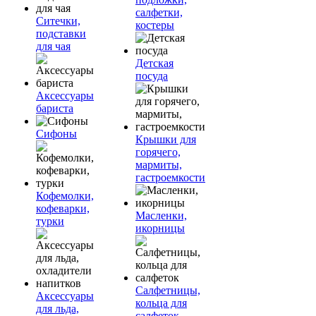
салфетки,
Ситечки,
костеры
подставки
для чая
Детская
посуда
Аксессуары
бариста
Сифоны
Крышки для
горячего,
мармиты,
гастроемкости
Кофемолки,
кофеварки,
Масленки,
турки
икорницы
Салфетницы,
Аксессуары
кольца для
для льда,
салфеток