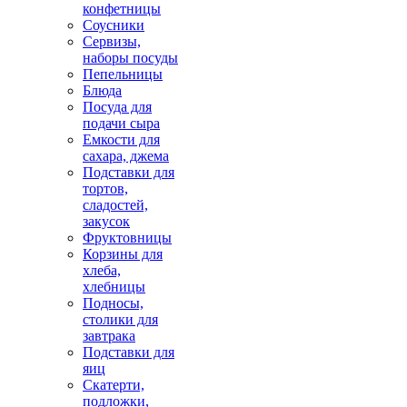
конфетницы
Соусники
Сервизы,
наборы посуды
Пепельницы
Блюда
Посуда для
подачи сыра
Емкости для
сахара, джема
Подставки для
тортов,
сладостей,
закусок
Фруктовницы
Корзины для
хлеба,
хлебницы
Подносы,
столики для
завтрака
Подставки для
яиц
Скатерти,
подложки,