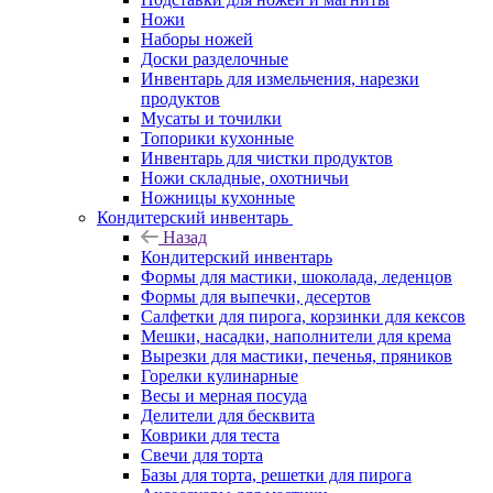
Ножи
Наборы ножей
Доски разделочные
Инвентарь для измельчения, нарезки
продуктов
Мусаты и точилки
Топорики кухонные
Инвентарь для чистки продуктов
Ножи складные, охотничьи
Ножницы кухонные
Кондитерский инвентарь
Назад
Кондитерский инвентарь
Формы для мастики, шоколада, леденцов
Формы для выпечки, десертов
Салфетки для пирога, корзинки для кексов
Мешки, насадки, наполнители для крема
Вырезки для мастики, печенья, пряников
Горелки кулинарные
Весы и мерная посуда
Делители для бесквита
Коврики для теста
Свечи для торта
Базы для торта, решетки для пирога