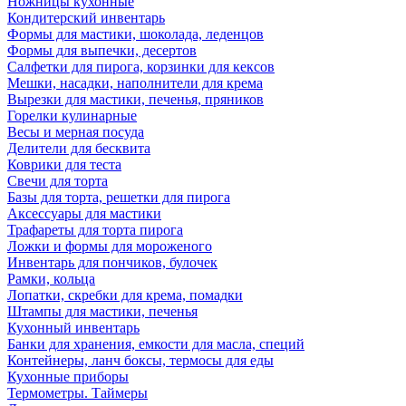
Ножницы кухонные
Кондитерский инвентарь
Формы для мастики, шоколада, леденцов
Формы для выпечки, десертов
Салфетки для пирога, корзинки для кексов
Мешки, насадки, наполнители для крема
Вырезки для мастики, печенья, пряников
Горелки кулинарные
Весы и мерная посуда
Делители для бесквита
Коврики для теста
Свечи для торта
Базы для торта, решетки для пирога
Аксессуары для мастики
Трафареты для торта пирога
Ложки и формы для мороженого
Инвентарь для пончиков, булочек
Рамки, кольца
Лопатки, скребки для крема, помадки
Штампы для мастики, печенья
Кухонный инвентарь
Банки для хранения, емкости для масла, специй
Контейнеры, ланч боксы, термосы для еды
Кухонные приборы
Термометры. Таймеры