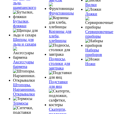
льда,
Вилки
шампанского
Фруктовницы
Ложки
Бутылки,
фляжки
Корзины для
Сервировочные
хлеба,
приборы
Щипцы для
хлебницы
льда и сахара
Наборы
приборов
Подносы,
Аксессуары
столики для
Ножи
бармена
завтрака
Подставки
Штопоры.
для яиц
Нарзанники.
Открывалки
Термосы
Скатерти,
подложки,