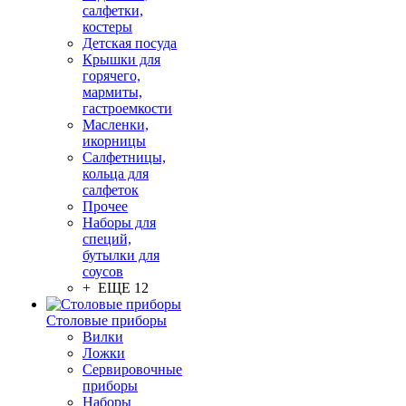
салфетки,
костеры
Детская посуда
Крышки для
горячего,
мармиты,
гастроемкости
Масленки,
икорницы
Салфетницы,
кольца для
салфеток
Прочее
Наборы для
специй,
бутылки для
соусов
+ ЕЩЕ 12
Столовые приборы
Вилки
Ложки
Сервировочные
приборы
Наборы