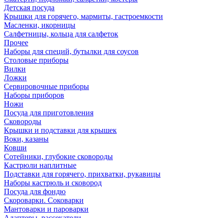
Детская посуда
Крышки для горячего, мармиты, гастроемкости
Масленки, икорницы
Салфетницы, кольца для салфеток
Прочее
Наборы для специй, бутылки для соусов
Столовые приборы
Вилки
Ложки
Сервировочные приборы
Наборы приборов
Ножи
Посуда для приготовления
Сковороды
Крышки и подставки для крышек
Воки, казаны
Ковши
Сотейники, глубокие сковороды
Кастрюли наплитные
Подставки для горячего, прихватки, рукавицы
Наборы кастрюль и сковород
Посуда для фондю
Скороварки. Соковарки
Мантоварки и пароварки
Адаптеры, рассекатели