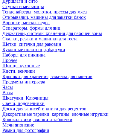
Дуршлаги и сито
Ступки и мельницы
Тенденайзеры, молотки, прессы для мяса
Открывалки, машины для закатки банок
Воронки, миски, ведра
Сепараторы, формы для яиц
Держатели, системы хранения для рабочей зоны
Скалки, резаки и машинки для теста
Щетки, ситечки для раковин
Кухонные полотенца, фартуки
Наборы для пикника
Прочее
Щипцы кухонные
Кисти, венчики
Крышки для хранения, зажимы для пакетов
Предметы интерьера
Часы
Вазы
Шкатулки. Ключницы
Свечи, подсвечники
Доски для записей и книги для рецептов
Декоративные тарелки, картины, елочные игрушки
Колокольчики, звонки и таблички
Мечи японские
Рамки для фотографии