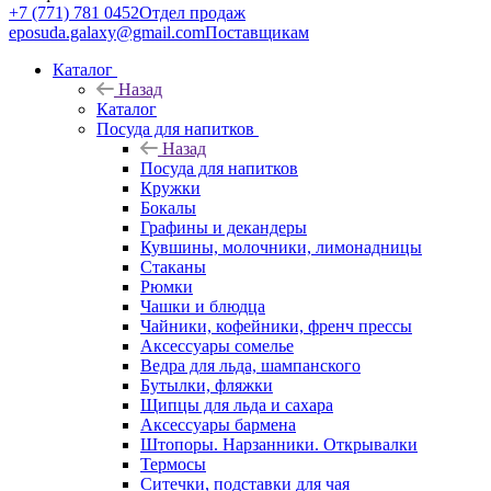
+7 (771) 781 0452
Отдел продаж
eposuda.galaxy@gmail.com
Поставщикам
Каталог
Назад
Каталог
Посуда для напитков
Назад
Посуда для напитков
Кружки
Бокалы
Графины и декандеры
Кувшины, молочники, лимонадницы
Стаканы
Рюмки
Чашки и блюдца
Чайники, кофейники, френч прессы
Аксессуары сомелье
Ведра для льда, шампанского
Бутылки, фляжки
Щипцы для льда и сахара
Аксессуары бармена
Штопоры. Нарзанники. Открывалки
Термосы
Ситечки, подставки для чая