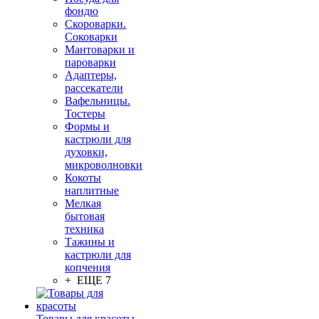
фондю
Скороварки.
Соковарки
Мантоварки и
пароварки
Адаптеры,
рассекатели
Вафельницы.
Тостеры
Формы и
кастрюли для
духовки,
микроволновки
Кокоты
наплитные
Мелкая
бытовая
техника
Тажины и
кастрюли для
копчения
+ ЕЩЕ 7
Товары для красоты