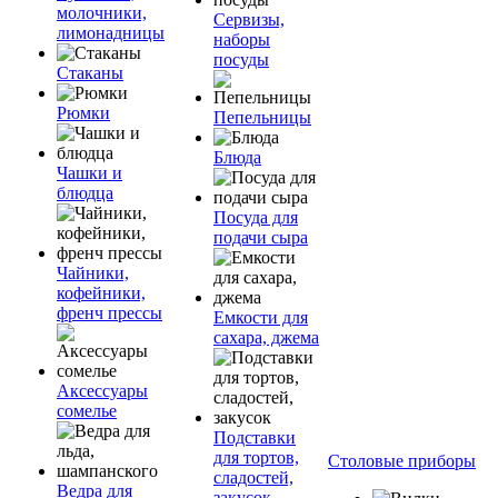
молочники,
Сервизы,
лимонадницы
наборы
посуды
Стаканы
Рюмки
Пепельницы
Блюда
Чашки и
блюдца
Посуда для
подачи сыра
Чайники,
кофейники,
френч прессы
Емкости для
сахара, джема
Аксессуары
сомелье
Подставки
для тортов,
Столовые приборы
сладостей,
Ведра для
закусок