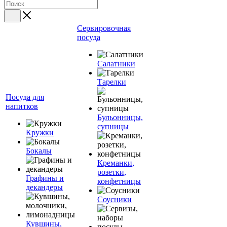
Сервировочная
посуда
Салатники
Тарелки
Посуда для
напитков
Бульонницы,
супницы
Кружки
Бокалы
Креманки,
розетки,
Графины и
конфетницы
декандеры
Соусники
Кувшины,