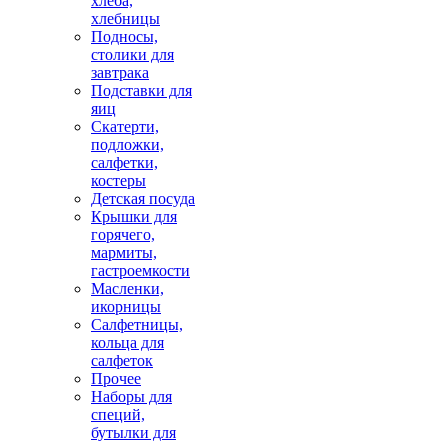
хлеба,
хлебницы
Подносы,
столики для
завтрака
Подставки для
яиц
Скатерти,
подложки,
салфетки,
костеры
Детская посуда
Крышки для
горячего,
мармиты,
гастроемкости
Масленки,
икорницы
Салфетницы,
кольца для
салфеток
Прочее
Наборы для
специй,
бутылки для