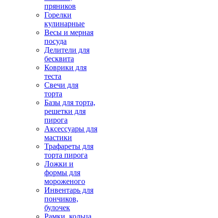
пряников
Горелки
кулинарные
Весы и мерная
посуда
Делители для
бесквита
Коврики для
теста
Свечи для
торта
Базы для торта,
решетки для
пирога
Аксессуары для
мастики
Трафареты для
торта пирога
Ложки и
формы для
мороженого
Инвентарь для
пончиков,
булочек
Рамки, кольца