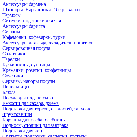
Аксессуары бармена
Штопоры. Нарзанники. Открывалки
Термосы
Ситечки, подставки для чая
Аксессуары бариста
Сифоны
Кофемолки, кофеварки, турки
Аксессуары для льда, охладители напитков
Сервировочная посуда
Салатники
Тарелки
Бульонницы, супницы
Креманки, розетки, конфетницы
Соусники
Сервизы, наборы посуды
Пепельницы
Блюда
Посуда для подачи сыра
Емкости для сахара, джема
Подставки для тортов, сладостей, закусок
Фруктовницы
Корзины для хлеба, хлебницы
Подносы, столики для завтрака
Подставки для яиц
Скатерти, подложки, салфетки, костеры