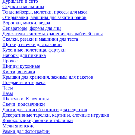
Дуршлаги и сито
Ступки и мельницы
Тенденайзеры, молотки, прессы для мяса
Открывалки, машины для закатки банок
Воронки, миски, ведра
Сепараторы, формы для яиц
Держатели, системы хранения для рабочей зоны
Скалки, резаки и машинки для теста
Щетки, ситечки для раковин
Кухонные полотенца, фартуки
Наборы для пикника
Прочее
Щипцы кухонные
Кисти, венчики
Крышки для хранения, зажимы для пакетов
Предметы интерьера
Часы
Вазы
Шкатулки. Ключницы
Свечи, подсвечники
Доски для записей и книги для рецептов
Декоративные тарелки, картины, елочные игрушки
Колокольчики, звонки и таблички
Мечи японские
Рамки для фотографии