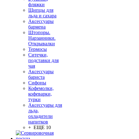
фляжки
Щипцы для
льда и сахара
Аксессуары
бармена
Штопоры.
Нарзанники.
Открывалки
Термосы
Ситечки,
подставки для
чая
Аксессуары
бариста
Сифоны
Кофемолки,
кофеварки,
турки
Аксессуары для
льда,
охладители
напитков
+ ЕЩЕ 10