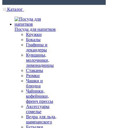
Каталог
Посуда для напитков
Кружки
Бокалы
Графины и
декандеры
Кувшины,
молочники,
лимонадницы
Стаканы
Рюмки
Чашки и
блюдца
Чайники,
кофейники,
френч прессы
Аксессуары
сомелье
Ведра для льда,
шампанского
Бутылки,