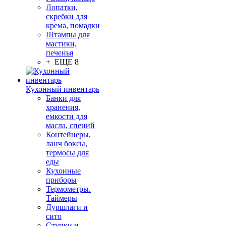
Лопатки,
скребки для
крема, помадки
Штампы для
мастики,
печенья
+ ЕЩЕ 8
Кухонный инвентарь
Банки для
хранения,
емкости для
масла, специй
Контейнеры,
ланч боксы,
термосы для
еды
Кухонные
приборы
Термометры.
Таймеры
Дуршлаги и
сито
Ступки и