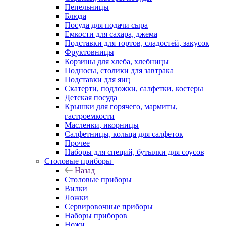
Пепельницы
Блюда
Посуда для подачи сыра
Емкости для сахара, джема
Подставки для тортов, сладостей, закусок
Фруктовницы
Корзины для хлеба, хлебницы
Подносы, столики для завтрака
Подставки для яиц
Скатерти, подложки, салфетки, костеры
Детская посуда
Крышки для горячего, мармиты,
гастроемкости
Масленки, икорницы
Салфетницы, кольца для салфеток
Прочее
Наборы для специй, бутылки для соусов
Столовые приборы
Назад
Столовые приборы
Вилки
Ложки
Сервировочные приборы
Наборы приборов
Ножи