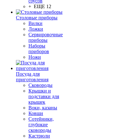
соусов
+ ЕЩЕ 12
Столовые приборы
Вилки
Ложки
Сервировочные
приборы
Наборы
приборов
Ножи
Посуда для
приготовления
Сковороды
Крышки и
подставки для
крышек
Воки, казаны
Ковши
Сотейники,
глубокие
сковороды
Кастрюли