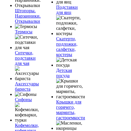
Подставки
Штопоры.
для яиц
Нарзанники.
Открывалки
Термосы
Скатерти,
подложки,
салфетки,
Ситечки,
костеры
подставки
для чая
Детская
посуда
Аксессуары
бариста
Сифоны
Крышки для
горячего,
мармиты,
гастроемкости
Кофемолки,
кофеварки,