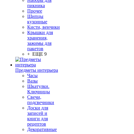
Наборы для
пикника
Прочее
Щипцы
кухонные
Кисти, венчики
Крышки для
хранения,
зажимы для
пакетов
+ ЕЩЕ 9
Предметы интерьера
Часы
Вазы
Шкатулки.
Ключницы
Свечи,
подсвечники
Доски для
записей и
книги для
рецептов
Декоративные