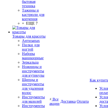
бытовая
техника
Тажины и
кастрюли для
копчения
+ ЕЩЕ 7
Товары для красоты
Антизапах
Пилки для
ногтей
Наборы
маникюрные
Зеркальца
Ножницы и
инструменты
для кутикулы
Щипцы и
Как купит
инструменты
для удаления
Усло
волос
опла
Инструменты
Усло
Все
для мазолей
Доставка
Оплата
дост
акции
Инструменты
Усло