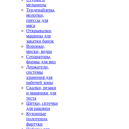
мельницы
Тенденайзеры,
молотки,
прессы для
мяса
Открывалки,
машины для
закатки банок
Воронки,
миски, ведра
Сепараторы,
формы для яиц
Держатели,
системы
хранения для
рабочей зоны
Скалки, резаки
и машинки для
теста
Щетки, ситечки
для раковин
Кухонные
полотенца,
фартуки