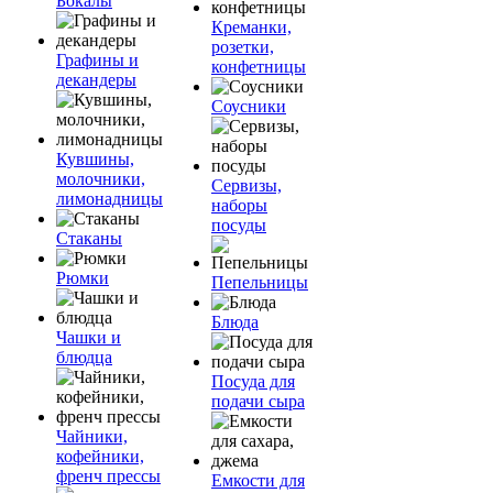
Бокалы
Креманки,
розетки,
Графины и
конфетницы
декандеры
Соусники
Кувшины,
молочники,
Сервизы,
лимонадницы
наборы
посуды
Стаканы
Рюмки
Пепельницы
Блюда
Чашки и
блюдца
Посуда для
подачи сыра
Чайники,
кофейники,
френч прессы
Емкости для