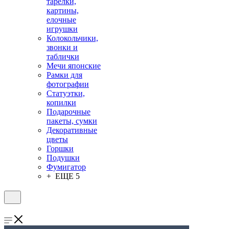
тарелки,
картины,
елочные
игрушки
Колокольчики,
звонки и
таблички
Мечи японские
Рамки для
фотографии
Статуэтки,
копилки
Подарочные
пакеты, сумки
Декоративные
цветы
Горшки
Подушки
Фумигатор
+ ЕЩЕ 5