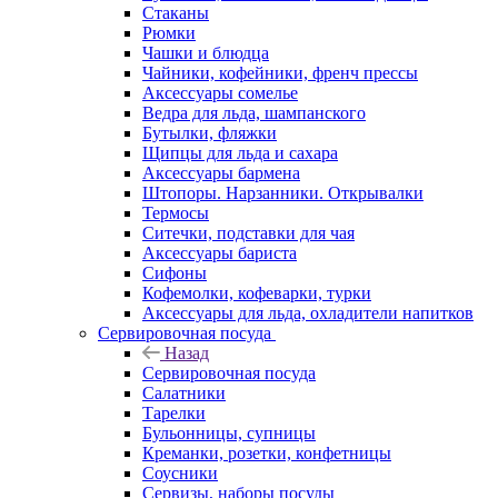
Стаканы
Рюмки
Чашки и блюдца
Чайники, кофейники, френч прессы
Аксессуары сомелье
Ведра для льда, шампанского
Бутылки, фляжки
Щипцы для льда и сахара
Аксессуары бармена
Штопоры. Нарзанники. Открывалки
Термосы
Ситечки, подставки для чая
Аксессуары бариста
Сифоны
Кофемолки, кофеварки, турки
Аксессуары для льда, охладители напитков
Сервировочная посуда
Назад
Сервировочная посуда
Салатники
Тарелки
Бульонницы, супницы
Креманки, розетки, конфетницы
Соусники
Сервизы, наборы посуды