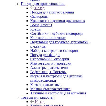
Посуда для приготовления
Назад
Посуда для приготовления
Сковороды
Крышки и подставки для крышек
Воки, казаны
Ковши
Сотейники, глубокие сковороды
Кастрюли наплитные
Подставки для горячего, прихватки,
рукавицы
Наборы кастрюль и сковород
Посуда для фондю
Скороварки. Соковарки
Мантоварки и пароварки
Адаптеры, рассекатели
Вафельницы. Тостеры
Формы и кастрюли для духовки,
микроволновки
Кокоты наплитные
Мелкая бытовая техника
Тажины и кастрюли для копчения
Товары для красоты
Назад
Товары для красоты