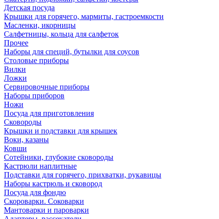
Детская посуда
Крышки для горячего, мармиты, гастроемкости
Масленки, икорницы
Салфетницы, кольца для салфеток
Прочее
Наборы для специй, бутылки для соусов
Столовые приборы
Вилки
Ложки
Сервировочные приборы
Наборы приборов
Ножи
Посуда для приготовления
Сковороды
Крышки и подставки для крышек
Воки, казаны
Ковши
Сотейники, глубокие сковороды
Кастрюли наплитные
Подставки для горячего, прихватки, рукавицы
Наборы кастрюль и сковород
Посуда для фондю
Скороварки. Соковарки
Мантоварки и пароварки
Адаптеры, рассекатели