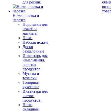
для ресниц
обме
возв
това
Ножи, чистка и
нарезка
Подставки для
ножей и
магниты
Ножи
Наборы ножей
Доски
разделочные
Инвентарь для
измельчения,
нарезки
продуктов
Мусаты и
точилки
Топорики
кухонные
Инвентарь для
чистки
продуктов
Ножи
складные,