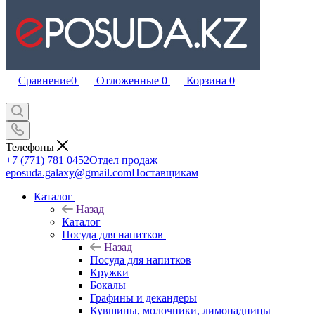
Сравнение
0
Отложенные
0
Корзина
0
Телефоны
+7 (771) 781 0452
Отдел продаж
eposuda.galaxy@gmail.com
Поставщикам
Каталог
Назад
Каталог
Посуда для напитков
Назад
Посуда для напитков
Кружки
Бокалы
Графины и декандеры
Кувшины, молочники, лимонадницы