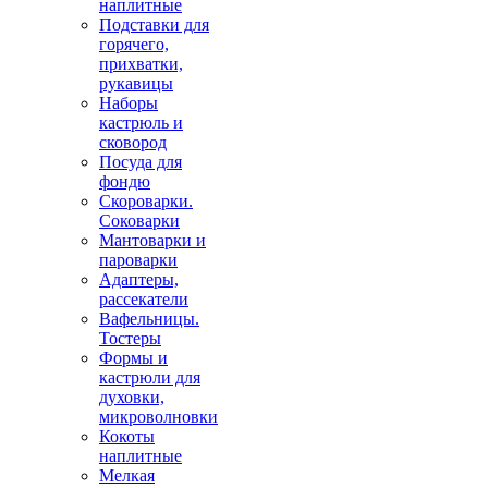
наплитные
Подставки для
горячего,
прихватки,
рукавицы
Наборы
кастрюль и
сковород
Посуда для
фондю
Скороварки.
Соковарки
Мантоварки и
пароварки
Адаптеры,
рассекатели
Вафельницы.
Тостеры
Формы и
кастрюли для
духовки,
микроволновки
Кокоты
наплитные
Мелкая