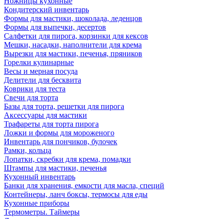
Ножницы кухонные
Кондитерский инвентарь
Формы для мастики, шоколада, леденцов
Формы для выпечки, десертов
Салфетки для пирога, корзинки для кексов
Мешки, насадки, наполнители для крема
Вырезки для мастики, печенья, пряников
Горелки кулинарные
Весы и мерная посуда
Делители для бесквита
Коврики для теста
Свечи для торта
Базы для торта, решетки для пирога
Аксессуары для мастики
Трафареты для торта пирога
Ложки и формы для мороженого
Инвентарь для пончиков, булочек
Рамки, кольца
Лопатки, скребки для крема, помадки
Штампы для мастики, печенья
Кухонный инвентарь
Банки для хранения, емкости для масла, специй
Контейнеры, ланч боксы, термосы для еды
Кухонные приборы
Термометры. Таймеры