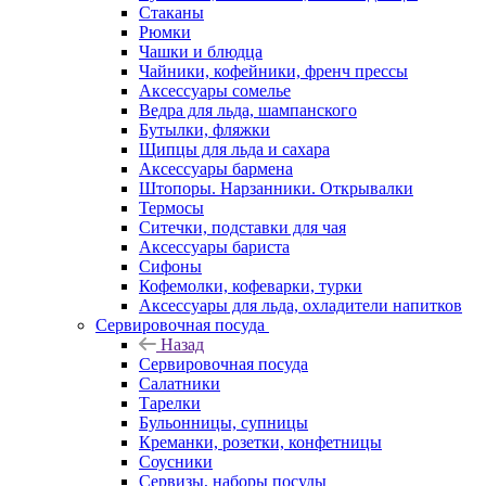
Стаканы
Рюмки
Чашки и блюдца
Чайники, кофейники, френч прессы
Аксессуары сомелье
Ведра для льда, шампанского
Бутылки, фляжки
Щипцы для льда и сахара
Аксессуары бармена
Штопоры. Нарзанники. Открывалки
Термосы
Ситечки, подставки для чая
Аксессуары бариста
Сифоны
Кофемолки, кофеварки, турки
Аксессуары для льда, охладители напитков
Сервировочная посуда
Назад
Сервировочная посуда
Салатники
Тарелки
Бульонницы, супницы
Креманки, розетки, конфетницы
Соусники
Сервизы, наборы посуды