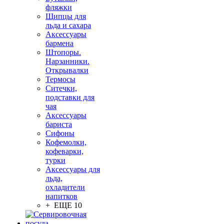
фляжки
Щипцы для
льда и сахара
Аксессуары
бармена
Штопоры.
Нарзанники.
Открывалки
Термосы
Ситечки,
подставки для
чая
Аксессуары
бариста
Сифоны
Кофемолки,
кофеварки,
турки
Аксессуары для
льда,
охладители
напитков
+ ЕЩЕ 10