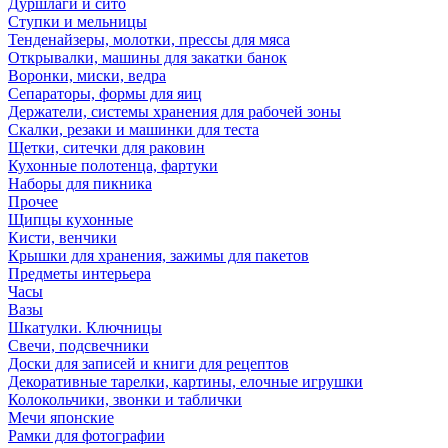
Дуршлаги и сито
Ступки и мельницы
Тенденайзеры, молотки, прессы для мяса
Открывалки, машины для закатки банок
Воронки, миски, ведра
Сепараторы, формы для яиц
Держатели, системы хранения для рабочей зоны
Скалки, резаки и машинки для теста
Щетки, ситечки для раковин
Кухонные полотенца, фартуки
Наборы для пикника
Прочее
Щипцы кухонные
Кисти, венчики
Крышки для хранения, зажимы для пакетов
Предметы интерьера
Часы
Вазы
Шкатулки. Ключницы
Свечи, подсвечники
Доски для записей и книги для рецептов
Декоративные тарелки, картины, елочные игрушки
Колокольчики, звонки и таблички
Мечи японские
Рамки для фотографии