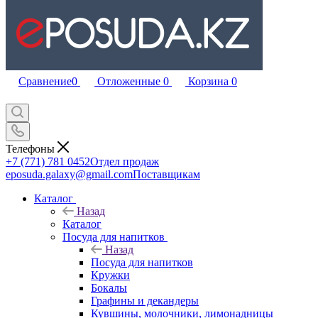
Сравнение
0
Отложенные
0
Корзина
0
Телефоны
+7 (771) 781 0452
Отдел продаж
eposuda.galaxy@gmail.com
Поставщикам
Каталог
Назад
Каталог
Посуда для напитков
Назад
Посуда для напитков
Кружки
Бокалы
Графины и декандеры
Кувшины, молочники, лимонадницы