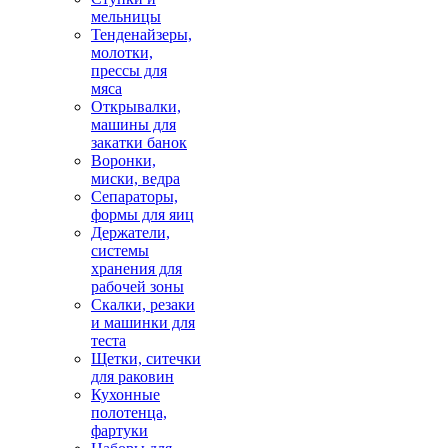
мельницы
Тенденайзеры,
молотки,
прессы для
мяса
Открывалки,
машины для
закатки банок
Воронки,
миски, ведра
Сепараторы,
формы для яиц
Держатели,
системы
хранения для
рабочей зоны
Скалки, резаки
и машинки для
теста
Щетки, ситечки
для раковин
Кухонные
полотенца,
фартуки