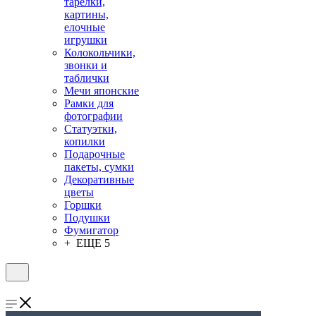
тарелки,
картины,
елочные
игрушки
Колокольчики,
звонки и
таблички
Мечи японские
Рамки для
фотографии
Статуэтки,
копилки
Подарочные
пакеты, сумки
Декоративные
цветы
Горшки
Подушки
Фумигатор
+ ЕЩЕ 5