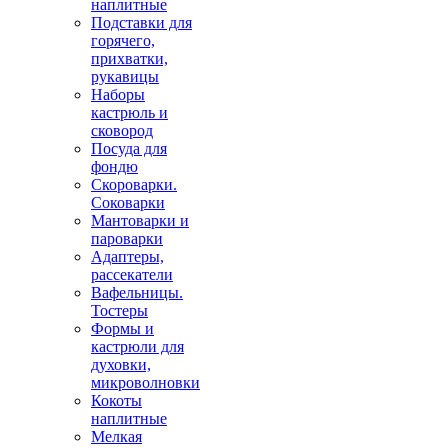
наплитные
Подставки для
горячего,
прихватки,
рукавицы
Наборы
кастрюль и
сковород
Посуда для
фондю
Скороварки.
Соковарки
Мантоварки и
пароварки
Адаптеры,
рассекатели
Вафельницы.
Тостеры
Формы и
кастрюли для
духовки,
микроволновки
Кокоты
наплитные
Мелкая