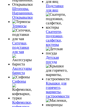
Подставки
Штопоры.
для яиц
Нарзанники.
Открывалки
Термосы
Скатерти,
подложки,
салфетки,
Ситечки,
костеры
подставки
для чая
Детская
посуда
Аксессуары
бариста
Сифоны
Крышки для
горячего,
мармиты,
гастроемкости
Кофемолки,
кофеварки,