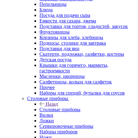
Пепельницы
Блюда
Посуда для подачи сыра
Емкости для сахара, джема
Подставки для тортов, сладостей, закусок
Фруктовницы
Корзины для хлеба, хлебницы
Подносы, столики для завтрака
Подставки для яиц
Скатерти, подложки, салфетки, костеры
Детская посуда
Крышки для горячего, мармиты,
гастроемкости
Масленки, икорницы
Салфетницы, кольца для салфеток
Прочее
Наборы для специй, бутылки для соусов
Столовые приборы
Назад
Столовые приборы
Вилки
Ложки
Сервировочные приборы
Наборы приборов
Ножи