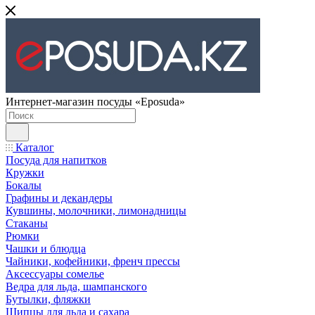
Интернет-магазин посуды «Eposuda»
Каталог
Посуда для напитков
Кружки
Бокалы
Графины и декандеры
Кувшины, молочники, лимонадницы
Стаканы
Рюмки
Чашки и блюдца
Чайники, кофейники, френч прессы
Аксессуары сомелье
Ведра для льда, шампанского
Бутылки, фляжки
Щипцы для льда и сахара