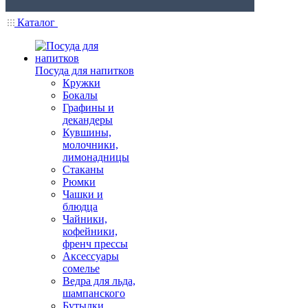
Каталог
Посуда для напитков
Кружки
Бокалы
Графины и
декандеры
Кувшины,
молочники,
лимонадницы
Стаканы
Рюмки
Чашки и
блюдца
Чайники,
кофейники,
френч прессы
Аксессуары
сомелье
Ведра для льда,
шампанского
Бутылки,