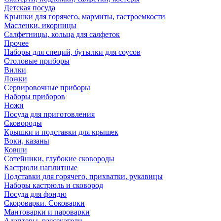
Детская посуда
Крышки для горячего, мармиты, гастроемкости
Масленки, икорницы
Салфетницы, кольца для салфеток
Прочее
Наборы для специй, бутылки для соусов
Столовые приборы
Вилки
Ложки
Сервировочные приборы
Наборы приборов
Ножи
Посуда для приготовления
Сковороды
Крышки и подставки для крышек
Воки, казаны
Ковши
Сотейники, глубокие сковороды
Кастрюли наплитные
Подставки для горячего, прихватки, рукавицы
Наборы кастрюль и сковород
Посуда для фондю
Скороварки. Соковарки
Мантоварки и пароварки
Адаптеры, рассекатели