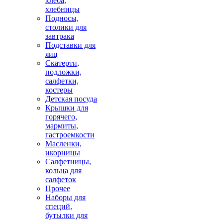
хлеба,
хлебницы
Подносы,
столики для
завтрака
Подставки для
яиц
Скатерти,
подложки,
салфетки,
костеры
Детская посуда
Крышки для
горячего,
мармиты,
гастроемкости
Масленки,
икорницы
Салфетницы,
кольца для
салфеток
Прочее
Наборы для
специй,
бутылки для