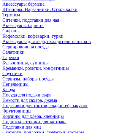
Аксессуары бармена
Штопоры. Нарзанники. Открывалки
Термосы
Ситечки, подставки для чая
Аксессуары бариста
Сифоны
Кофемолки, кофеварки, турки
Аксессуары для льда, охладители напитков
Сервировочная посуда
Салатники
Тарелки
Бульонницы, супницы
Креманки, розетки, конфетницы
Соусники
Сервизы, наборы посуды
Пепельницы
Блюда
Посуда для подачи сыра
Емкости для сахара, джема
Подставки для тортов, сладостей, закусок
Фруктовницы
Корзины для хлеба, хлебницы
Подносы, столики для завтрака
Подставки для яиц
Скатерти, подложки, салфетки, костеры