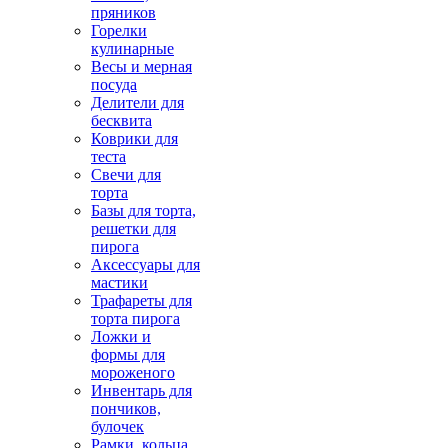
пряников
Горелки
кулинарные
Весы и мерная
посуда
Делители для
бесквита
Коврики для
теста
Свечи для
торта
Базы для торта,
решетки для
пирога
Аксессуары для
мастики
Трафареты для
торта пирога
Ложки и
формы для
мороженого
Инвентарь для
пончиков,
булочек
Рамки, кольца