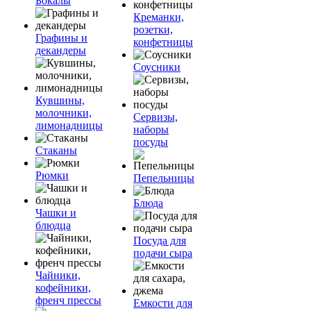
Бокалы
Креманки,
розетки,
Графины и
конфетницы
декандеры
Соусники
Кувшины,
молочники,
Сервизы,
лимонадницы
наборы
посуды
Стаканы
Рюмки
Пепельницы
Блюда
Чашки и
блюдца
Посуда для
подачи сыра
Чайники,
кофейники,
френч прессы
Емкости для