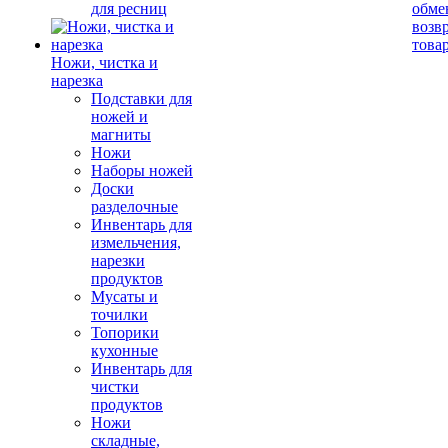
для ресниц
обме
возв
това
Ножи, чистка и
нарезка
Подставки для
ножей и
магниты
Ножи
Наборы ножей
Доски
разделочные
Инвентарь для
измельчения,
нарезки
продуктов
Мусаты и
точилки
Топорики
кухонные
Инвентарь для
чистки
продуктов
Ножи
складные,