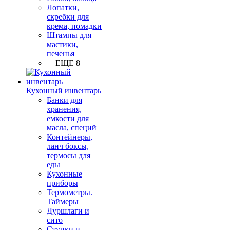
Лопатки,
скребки для
крема, помадки
Штампы для
мастики,
печенья
+ ЕЩЕ 8
Кухонный инвентарь
Банки для
хранения,
емкости для
масла, специй
Контейнеры,
ланч боксы,
термосы для
еды
Кухонные
приборы
Термометры.
Таймеры
Дуршлаги и
сито
Ступки и