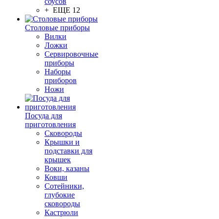
соусов
+ ЕЩЕ 12
Столовые приборы
Вилки
Ложки
Сервировочные
приборы
Наборы
приборов
Ножи
Посуда для
приготовления
Сковороды
Крышки и
подставки для
крышек
Воки, казаны
Ковши
Сотейники,
глубокие
сковороды
Кастрюли