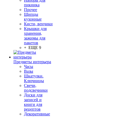
Наборы для
пикника
Прочее
Щипцы
кухонные
Кисти, венчики
Крышки для
хранения,
зажимы для
пакетов
+ ЕЩЕ 9
Предметы интерьера
Часы
Вазы
Шкатулки.
Ключницы
Свечи,
подсвечники
Доски для
записей и
книги для
рецептов
Декоративные