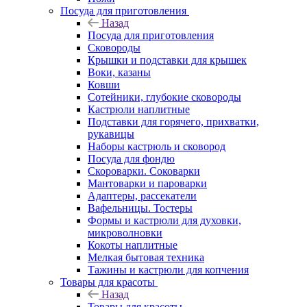
Посуда для приготовления
Назад
Посуда для приготовления
Сковороды
Крышки и подставки для крышек
Воки, казаны
Ковши
Сотейники, глубокие сковороды
Кастрюли наплитные
Подставки для горячего, прихватки,
рукавицы
Наборы кастрюль и сковород
Посуда для фондю
Скороварки. Соковарки
Мантоварки и пароварки
Адаптеры, рассекатели
Вафельницы. Тостеры
Формы и кастрюли для духовки,
микроволновки
Кокоты наплитные
Мелкая бытовая техника
Тажины и кастрюли для копчения
Товары для красоты
Назад
Товары для красоты