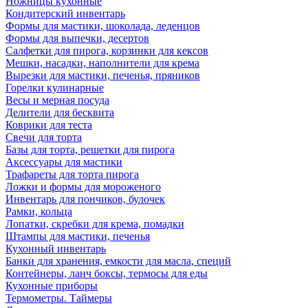
Ножницы кухонные
Кондитерский инвентарь
Формы для мастики, шоколада, леденцов
Формы для выпечки, десертов
Салфетки для пирога, корзинки для кексов
Мешки, насадки, наполнители для крема
Вырезки для мастики, печенья, пряников
Горелки кулинарные
Весы и мерная посуда
Делители для бесквита
Коврики для теста
Свечи для торта
Базы для торта, решетки для пирога
Аксессуары для мастики
Трафареты для торта пирога
Ложки и формы для мороженого
Инвентарь для пончиков, булочек
Рамки, кольца
Лопатки, скребки для крема, помадки
Штампы для мастики, печенья
Кухонный инвентарь
Банки для хранения, емкости для масла, специй
Контейнеры, ланч боксы, термосы для еды
Кухонные приборы
Термометры. Таймеры