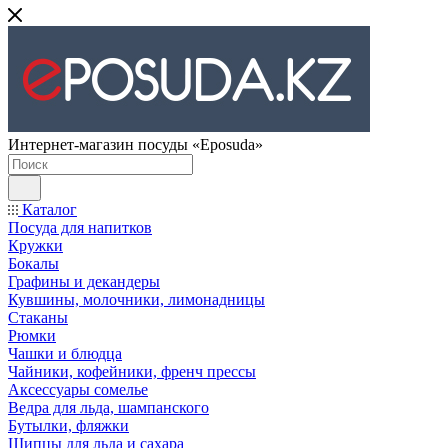
Интернет-магазин посуды «Eposuda»
Каталог
Посуда для напитков
Кружки
Бокалы
Графины и декандеры
Кувшины, молочники, лимонадницы
Стаканы
Рюмки
Чашки и блюдца
Чайники, кофейники, френч прессы
Аксессуары сомелье
Ведра для льда, шампанского
Бутылки, фляжки
Щипцы для льда и сахара