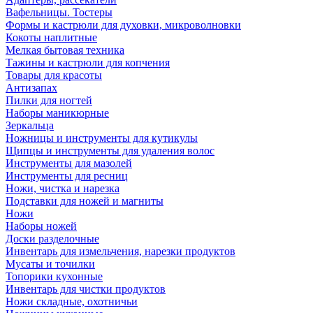
Вафельницы. Тостеры
Формы и кастрюли для духовки, микроволновки
Кокоты наплитные
Мелкая бытовая техника
Тажины и кастрюли для копчения
Товары для красоты
Антизапах
Пилки для ногтей
Наборы маникюрные
Зеркальца
Ножницы и инструменты для кутикулы
Щипцы и инструменты для удаления волос
Инструменты для мазолей
Инструменты для ресниц
Ножи, чистка и нарезка
Подставки для ножей и магниты
Ножи
Наборы ножей
Доски разделочные
Инвентарь для измельчения, нарезки продуктов
Мусаты и точилки
Топорики кухонные
Инвентарь для чистки продуктов
Ножи складные, охотничьи