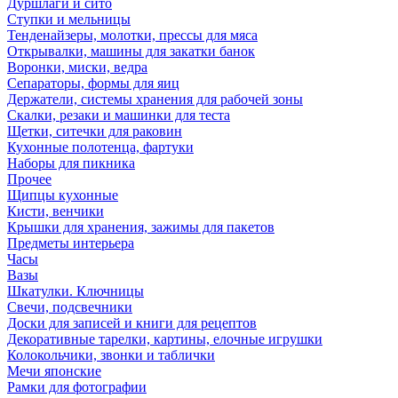
Дуршлаги и сито
Ступки и мельницы
Тенденайзеры, молотки, прессы для мяса
Открывалки, машины для закатки банок
Воронки, миски, ведра
Сепараторы, формы для яиц
Держатели, системы хранения для рабочей зоны
Скалки, резаки и машинки для теста
Щетки, ситечки для раковин
Кухонные полотенца, фартуки
Наборы для пикника
Прочее
Щипцы кухонные
Кисти, венчики
Крышки для хранения, зажимы для пакетов
Предметы интерьера
Часы
Вазы
Шкатулки. Ключницы
Свечи, подсвечники
Доски для записей и книги для рецептов
Декоративные тарелки, картины, елочные игрушки
Колокольчики, звонки и таблички
Мечи японские
Рамки для фотографии