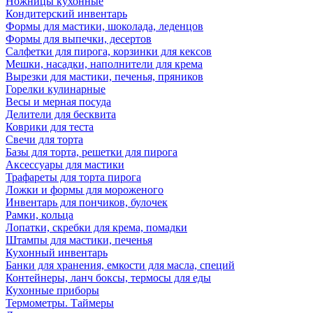
Ножницы кухонные
Кондитерский инвентарь
Формы для мастики, шоколада, леденцов
Формы для выпечки, десертов
Салфетки для пирога, корзинки для кексов
Мешки, насадки, наполнители для крема
Вырезки для мастики, печенья, пряников
Горелки кулинарные
Весы и мерная посуда
Делители для бесквита
Коврики для теста
Свечи для торта
Базы для торта, решетки для пирога
Аксессуары для мастики
Трафареты для торта пирога
Ложки и формы для мороженого
Инвентарь для пончиков, булочек
Рамки, кольца
Лопатки, скребки для крема, помадки
Штампы для мастики, печенья
Кухонный инвентарь
Банки для хранения, емкости для масла, специй
Контейнеры, ланч боксы, термосы для еды
Кухонные приборы
Термометры. Таймеры