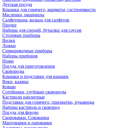
Детская посуда
Крышки для горячего, мармиты, гастроемкости
Масленки, икорницы
Салфетницы, кольца для салфеток
Прочее
Наборы для специй, бутылки для соусов
Столовые приборы
Вилки
Ложки
Сервировочные приборы
Наборы приборов
Ножи
Посуда для приготовления
Сковороды
Крышки и подставки для крышек
Воки, казаны
Ковши
Сотейники, глубокие сковороды
Кастрюли наплитные
Подставки для горячего, прихватки, рукавицы
Наборы кастрюль и сковород
Посуда для фондю
Скороварки. Соковарки
Мантоварки и пароварки
Адаптеры, рассекатели