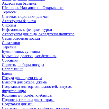
Аксессуары бармена
Штопоры. Нарзанники. Открывалки
Термосы
Ситечки, подставки для чая
Аксессуары бариста
Сифоны
Кофемолки, кофеварки, турки
Аксессуары для льда, охладители напитков
Сервировочная посуда
Салатники
Тарелки
Бульонницы, супницы
Креманки, розетки, конфетницы
Соусники
Сервизы, наборы посуды
Пепельницы
Блюда
Посуда для подачи сыра
Емкости для сахара, джема
Подставки для тортов, сладостей, закусок
Фруктовницы
Корзины для хлеба, хлебницы
Подносы, столики для завтрака
Подставки для яиц
Скатерти, подложки, салфетки, костеры