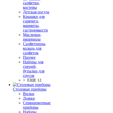
салфетки,
костеры
Детская посуда
Крышки для
горячего,
мармиты,
гастроемкости
Масленки,
икорницы
Салфетницы,
кольца для
салфеток
Прочее
Наборы для
специй,
бутылки для
соусов
+ ЕЩЕ 12
Столовые приборы
Вилки
Ложки
Сервировочные
приборы
Наборы