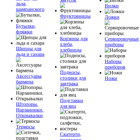
льда,
Вилки
шампанского
Фруктовницы
Ложки
Бутылки,
фляжки
Корзины для
Сервировочные
хлеба,
приборы
Щипцы для
хлебницы
льда и сахара
Наборы
приборов
Подносы,
Аксессуары
столики для
Ножи
бармена
завтрака
Подставки
Штопоры.
для яиц
Нарзанники.
Открывалки
Термосы
Скатерти,
подложки,