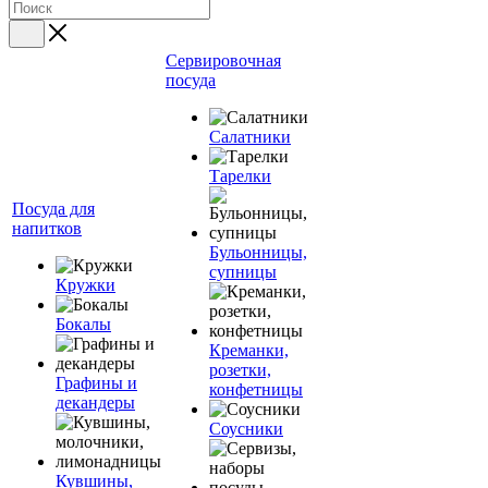
Сервировочная
посуда
Салатники
Тарелки
Посуда для
напитков
Бульонницы,
супницы
Кружки
Бокалы
Креманки,
розетки,
Графины и
конфетницы
декандеры
Соусники
Кувшины,