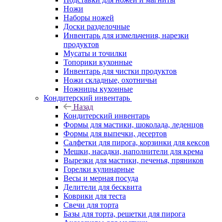
Ножи
Наборы ножей
Доски разделочные
Инвентарь для измельчения, нарезки
продуктов
Мусаты и точилки
Топорики кухонные
Инвентарь для чистки продуктов
Ножи складные, охотничьи
Ножницы кухонные
Кондитерский инвентарь
Назад
Кондитерский инвентарь
Формы для мастики, шоколада, леденцов
Формы для выпечки, десертов
Салфетки для пирога, корзинки для кексов
Мешки, насадки, наполнители для крема
Вырезки для мастики, печенья, пряников
Горелки кулинарные
Весы и мерная посуда
Делители для бесквита
Коврики для теста
Свечи для торта
Базы для торта, решетки для пирога