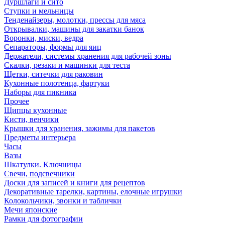
Дуршлаги и сито
Ступки и мельницы
Тенденайзеры, молотки, прессы для мяса
Открывалки, машины для закатки банок
Воронки, миски, ведра
Сепараторы, формы для яиц
Держатели, системы хранения для рабочей зоны
Скалки, резаки и машинки для теста
Щетки, ситечки для раковин
Кухонные полотенца, фартуки
Наборы для пикника
Прочее
Щипцы кухонные
Кисти, венчики
Крышки для хранения, зажимы для пакетов
Предметы интерьера
Часы
Вазы
Шкатулки. Ключницы
Свечи, подсвечники
Доски для записей и книги для рецептов
Декоративные тарелки, картины, елочные игрушки
Колокольчики, звонки и таблички
Мечи японские
Рамки для фотографии