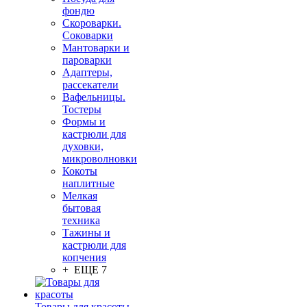
фондю
Скороварки.
Соковарки
Мантоварки и
пароварки
Адаптеры,
рассекатели
Вафельницы.
Тостеры
Формы и
кастрюли для
духовки,
микроволновки
Кокоты
наплитные
Мелкая
бытовая
техника
Тажины и
кастрюли для
копчения
+ ЕЩЕ 7
Товары для красоты