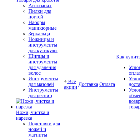
Антизапах
Пилки для
ногтей
Наборы
маникюрные
Зеркальца
Ножницы и
инструменты
для кутикулы
Щипцы и
Как купит
инструменты
для удаления
Усло
волос
опла
Инструменты
Усло
Все
для мазолей
Доставка
Оплата
дост
акции
Инструменты
Усло
для ресниц
обме
возв
това
Ножи, чистка и
нарезка
Подставки для
ножей и
магниты