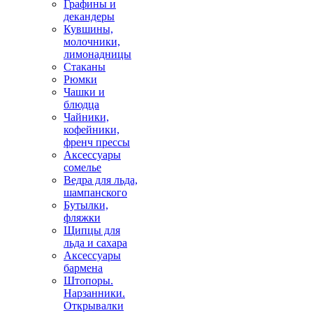
Графины и
декандеры
Кувшины,
молочники,
лимонадницы
Стаканы
Рюмки
Чашки и
блюдца
Чайники,
кофейники,
френч прессы
Аксессуары
сомелье
Ведра для льда,
шампанского
Бутылки,
фляжки
Щипцы для
льда и сахара
Аксессуары
бармена
Штопоры.
Нарзанники.
Открывалки