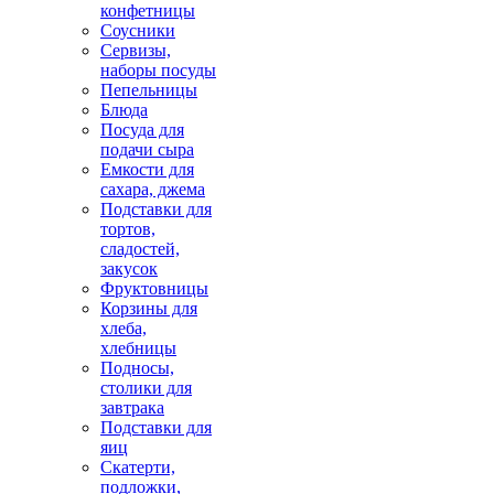
конфетницы
Соусники
Сервизы,
наборы посуды
Пепельницы
Блюда
Посуда для
подачи сыра
Емкости для
сахара, джема
Подставки для
тортов,
сладостей,
закусок
Фруктовницы
Корзины для
хлеба,
хлебницы
Подносы,
столики для
завтрака
Подставки для
яиц
Скатерти,
подложки,