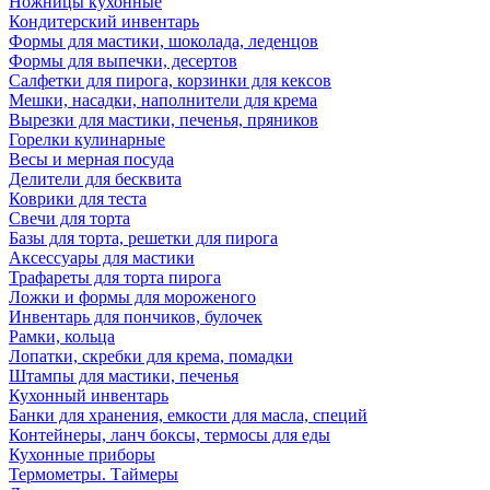
Ножницы кухонные
Кондитерский инвентарь
Формы для мастики, шоколада, леденцов
Формы для выпечки, десертов
Салфетки для пирога, корзинки для кексов
Мешки, насадки, наполнители для крема
Вырезки для мастики, печенья, пряников
Горелки кулинарные
Весы и мерная посуда
Делители для бесквита
Коврики для теста
Свечи для торта
Базы для торта, решетки для пирога
Аксессуары для мастики
Трафареты для торта пирога
Ложки и формы для мороженого
Инвентарь для пончиков, булочек
Рамки, кольца
Лопатки, скребки для крема, помадки
Штампы для мастики, печенья
Кухонный инвентарь
Банки для хранения, емкости для масла, специй
Контейнеры, ланч боксы, термосы для еды
Кухонные приборы
Термометры. Таймеры