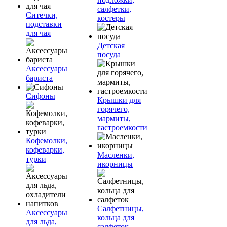
салфетки,
Ситечки,
костеры
подставки
для чая
Детская
посуда
Аксессуары
бариста
Сифоны
Крышки для
горячего,
мармиты,
гастроемкости
Кофемолки,
кофеварки,
Масленки,
турки
икорницы
Салфетницы,
Аксессуары
кольца для
для льда,
салфеток