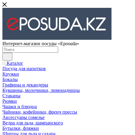
Интернет-магазин посуды «Eposuda»
Каталог
Посуда для напитков
Кружки
Бокалы
Графины и декандеры
Кувшины, молочники, лимонадницы
Стаканы
Рюмки
Чашки и блюдца
Чайники, кофейники, френч прессы
Аксессуары сомелье
Ведра для льда, шампанского
Бутылки, фляжки
Щипцы для льда и сахара