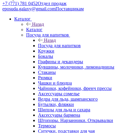
+7 (771) 781 0452
Отдел продаж
eposuda.galaxy@gmail.com
Поставщикам
Каталог
Назад
Каталог
Посуда для напитков
Назад
Посуда для напитков
Кружки
Бокалы
Графины и декандеры
Кувшины, молочники, лимонадницы
Стаканы
Рюмки
Чашки и блюдца
Чайники, кофейники, френч прессы
Аксессуары сомелье
Ведра для льда, шампанского
Бутылки, фляжки
Щипцы для льда и сахара
Аксессуары бармена
Штопоры. Нарзанники. Открывалки
Термосы
Ситечки, подставки для чая