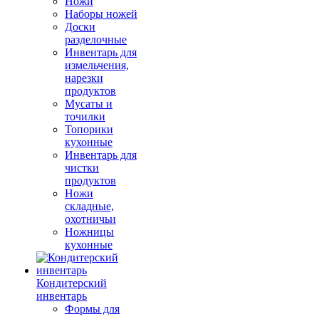
Ножи
Наборы ножей
Доски
разделочные
Инвентарь для
измельчения,
нарезки
продуктов
Мусаты и
точилки
Топорики
кухонные
Инвентарь для
чистки
продуктов
Ножи
складные,
охотничьи
Ножницы
кухонные
Кондитерский
инвентарь
Формы для