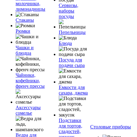
молочники,
Сервизы,
лимонадницы
наборы
посуды
Стаканы
Рюмки
Пепельницы
Блюда
Чашки и
блюдца
Посуда для
подачи сыра
Чайники,
кофейники,
френч прессы
Емкости для
сахара, джема
Аксессуары
сомелье
Подставки
для тортов,
Столовые приборы
сладостей,
Ведра для
закусок