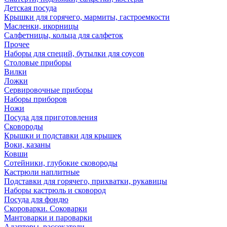
Детская посуда
Крышки для горячего, мармиты, гастроемкости
Масленки, икорницы
Салфетницы, кольца для салфеток
Прочее
Наборы для специй, бутылки для соусов
Столовые приборы
Вилки
Ложки
Сервировочные приборы
Наборы приборов
Ножи
Посуда для приготовления
Сковороды
Крышки и подставки для крышек
Воки, казаны
Ковши
Сотейники, глубокие сковороды
Кастрюли наплитные
Подставки для горячего, прихватки, рукавицы
Наборы кастрюль и сковород
Посуда для фондю
Скороварки. Соковарки
Мантоварки и пароварки
Адаптеры, рассекатели