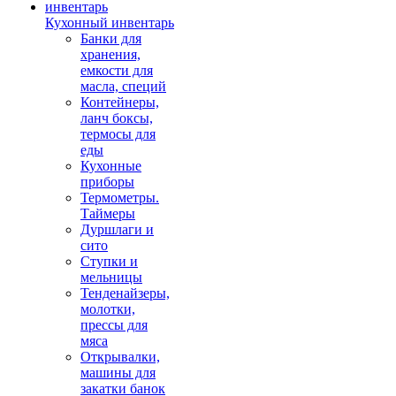
Кухонный инвентарь
Банки для
хранения,
емкости для
масла, специй
Контейнеры,
ланч боксы,
термосы для
еды
Кухонные
приборы
Термометры.
Таймеры
Дуршлаги и
сито
Ступки и
мельницы
Тенденайзеры,
молотки,
прессы для
мяса
Открывалки,
машины для
закатки банок