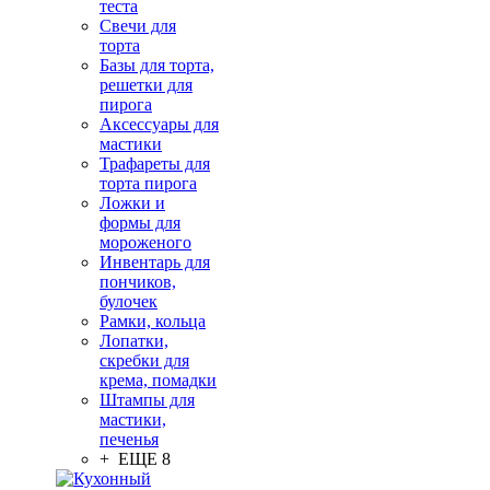
теста
Свечи для
торта
Базы для торта,
решетки для
пирога
Аксессуары для
мастики
Трафареты для
торта пирога
Ложки и
формы для
мороженого
Инвентарь для
пончиков,
булочек
Рамки, кольца
Лопатки,
скребки для
крема, помадки
Штампы для
мастики,
печенья
+ ЕЩЕ 8