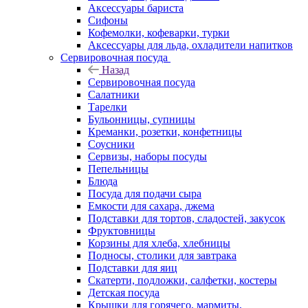
Аксессуары бариста
Сифоны
Кофемолки, кофеварки, турки
Аксессуары для льда, охладители напитков
Сервировочная посуда
Назад
Сервировочная посуда
Салатники
Тарелки
Бульонницы, супницы
Креманки, розетки, конфетницы
Соусники
Сервизы, наборы посуды
Пепельницы
Блюда
Посуда для подачи сыра
Емкости для сахара, джема
Подставки для тортов, сладостей, закусок
Фруктовницы
Корзины для хлеба, хлебницы
Подносы, столики для завтрака
Подставки для яиц
Скатерти, подложки, салфетки, костеры
Детская посуда
Крышки для горячего, мармиты,