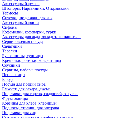
Аксессуары бармена
Штопоры. Нарзанники. Открывалки
Термосы
Ситечки, подставки для чая
Аксессуары бариста
Сифоны
Кофемолки, кофеварки, турки
Аксессуары для льда, охладители напитков
Сервировочная посуда
Салатники
Тарелки
Бульонницы, супницы
Креманки, розетки, конфетницы
Соусники
Сервизы, наборы посуды
Пепельницы
Блюда
Посуда для подачи сыра
Емкости для сахара, джема
Подставки для тортов, сладостей, закусок
Фруктовницы
Корзины для хлеба, хлебницы
Подносы, столики для завтрака
Подставки для яиц
Скатерти, подложки, салфетки, костеры