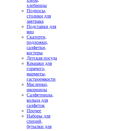
хлеба,
хлебницы
Подносы,
столики для
завтрака
Подставки для
яиц
Скатерти,
подложки,
салфетки,
костеры
Детская посуда
Крышки для
горячего,
мармиты,
гастроемкости
Масленки,
икорницы
Салфетницы,
кольца для
салфеток
Прочее
Наборы для
специй,
бутылки для