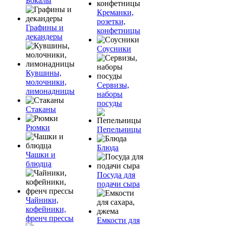
Бокалы
Креманки,
розетки,
Графины и
конфетницы
декандеры
Соусники
Кувшины,
молочники,
Сервизы,
лимонадницы
наборы
посуды
Стаканы
Рюмки
Пепельницы
Блюда
Чашки и
блюдца
Посуда для
подачи сыра
Чайники,
кофейники,
френч прессы
Емкости для