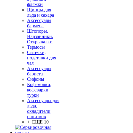
фляжки
Щипцы для
льда и сахара
Аксессуары
бармена
Штопоры.
Нарзанники.
Открывалки
Термосы
Ситечки,
подставки для
чая
Аксессуары
бариста
Сифоны
Кофемолки,
кофеварки,
турки
Аксессуары для
льда,
охладители
напитков
+ ЕЩЕ 10