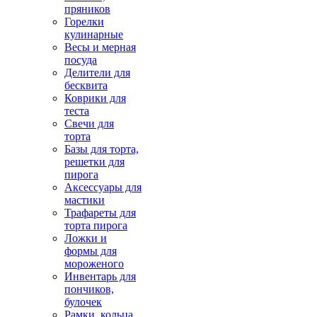
пряников
Горелки
кулинарные
Весы и мерная
посуда
Делители для
бесквита
Коврики для
теста
Свечи для
торта
Базы для торта,
решетки для
пирога
Аксессуары для
мастики
Трафареты для
торта пирога
Ложки и
формы для
мороженого
Инвентарь для
пончиков,
булочек
Рамки, кольца