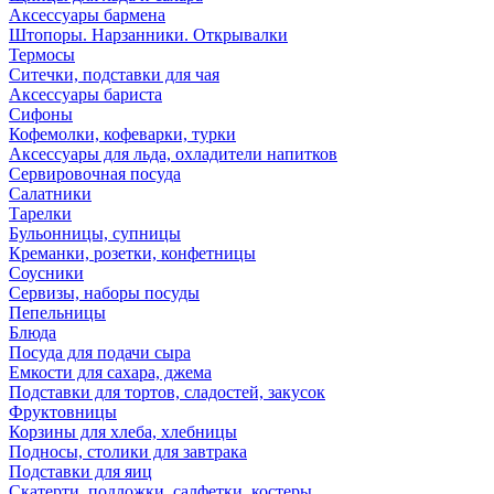
Аксессуары бармена
Штопоры. Нарзанники. Открывалки
Термосы
Ситечки, подставки для чая
Аксессуары бариста
Сифоны
Кофемолки, кофеварки, турки
Аксессуары для льда, охладители напитков
Сервировочная посуда
Салатники
Тарелки
Бульонницы, супницы
Креманки, розетки, конфетницы
Соусники
Сервизы, наборы посуды
Пепельницы
Блюда
Посуда для подачи сыра
Емкости для сахара, джема
Подставки для тортов, сладостей, закусок
Фруктовницы
Корзины для хлеба, хлебницы
Подносы, столики для завтрака
Подставки для яиц
Скатерти, подложки, салфетки, костеры