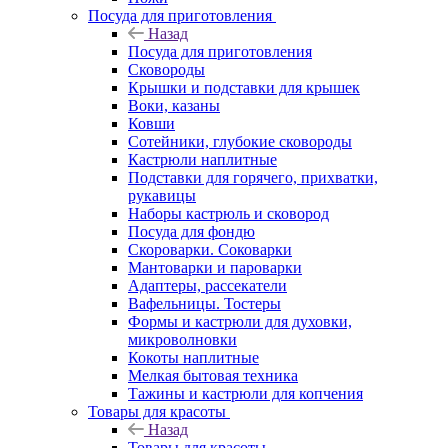
Посуда для приготовления
Назад
Посуда для приготовления
Сковороды
Крышки и подставки для крышек
Воки, казаны
Ковши
Сотейники, глубокие сковороды
Кастрюли наплитные
Подставки для горячего, прихватки,
рукавицы
Наборы кастрюль и сковород
Посуда для фондю
Скороварки. Соковарки
Мантоварки и пароварки
Адаптеры, рассекатели
Вафельницы. Тостеры
Формы и кастрюли для духовки,
микроволновки
Кокоты наплитные
Мелкая бытовая техника
Тажины и кастрюли для копчения
Товары для красоты
Назад
Товары для красоты