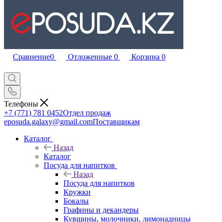
Сравнение
0
Отложенные
0
Корзина
0
Телефоны
+7 (771) 781 0452
Отдел продаж
eposuda.galaxy@gmail.com
Поставщикам
Каталог
Назад
Каталог
Посуда для напитков
Назад
Посуда для напитков
Кружки
Бокалы
Графины и декандеры
Кувшины, молочники, лимонадницы