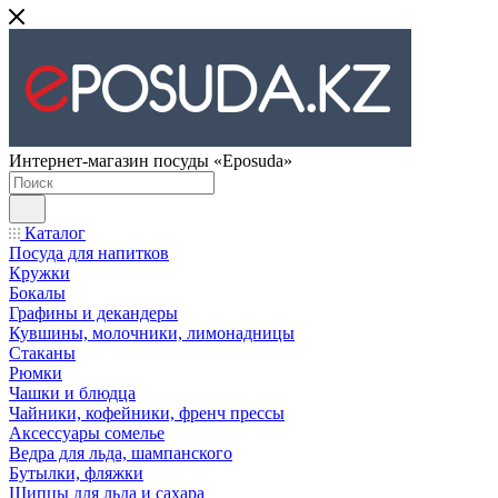
Интернет-магазин посуды «Eposuda»
Каталог
Посуда для напитков
Кружки
Бокалы
Графины и декандеры
Кувшины, молочники, лимонадницы
Стаканы
Рюмки
Чашки и блюдца
Чайники, кофейники, френч прессы
Аксессуары сомелье
Ведра для льда, шампанского
Бутылки, фляжки
Щипцы для льда и сахара