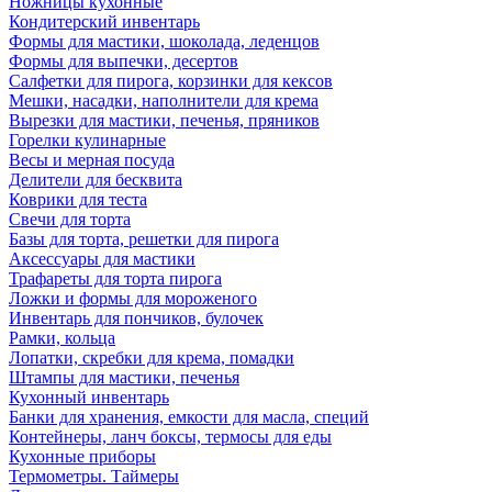
Ножницы кухонные
Кондитерский инвентарь
Формы для мастики, шоколада, леденцов
Формы для выпечки, десертов
Салфетки для пирога, корзинки для кексов
Мешки, насадки, наполнители для крема
Вырезки для мастики, печенья, пряников
Горелки кулинарные
Весы и мерная посуда
Делители для бесквита
Коврики для теста
Свечи для торта
Базы для торта, решетки для пирога
Аксессуары для мастики
Трафареты для торта пирога
Ложки и формы для мороженого
Инвентарь для пончиков, булочек
Рамки, кольца
Лопатки, скребки для крема, помадки
Штампы для мастики, печенья
Кухонный инвентарь
Банки для хранения, емкости для масла, специй
Контейнеры, ланч боксы, термосы для еды
Кухонные приборы
Термометры. Таймеры