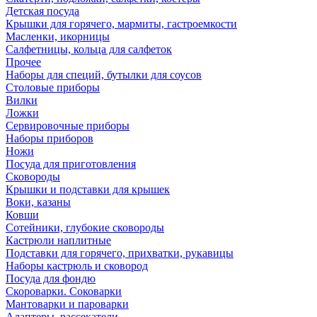
Детская посуда
Крышки для горячего, мармиты, гастроемкости
Масленки, икорницы
Салфетницы, кольца для салфеток
Прочее
Наборы для специй, бутылки для соусов
Столовые приборы
Вилки
Ложки
Сервировочные приборы
Наборы приборов
Ножи
Посуда для приготовления
Сковороды
Крышки и подставки для крышек
Воки, казаны
Ковши
Сотейники, глубокие сковороды
Кастрюли наплитные
Подставки для горячего, прихватки, рукавицы
Наборы кастрюль и сковород
Посуда для фондю
Скороварки. Соковарки
Мантоварки и пароварки
Адаптеры, рассекатели