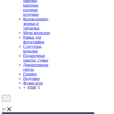
тарелки,
картины,
елочные
игрушки
Колокольчики,
звонки и
таблички
Мечи японские
Рамки для
фотографии
Статуэтки,
копилки
Подарочные
пакеты, сумки
Декоративные
цветы
Горшки
Подушки
Фумигатор
+ ЕЩЕ 5