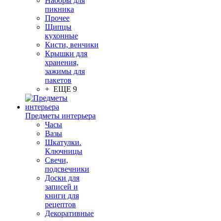
Наборы для
пикника
Прочее
Щипцы
кухонные
Кисти, венчики
Крышки для
хранения,
зажимы для
пакетов
+ ЕЩЕ 9
Предметы интерьера
Часы
Вазы
Шкатулки.
Ключницы
Свечи,
подсвечники
Доски для
записей и
книги для
рецептов
Декоративные