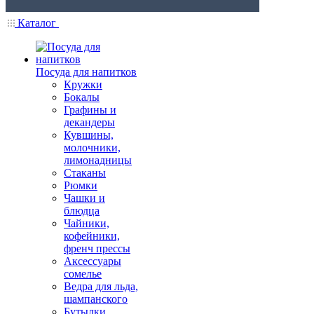
Каталог
Посуда для напитков
Кружки
Бокалы
Графины и
декандеры
Кувшины,
молочники,
лимонадницы
Стаканы
Рюмки
Чашки и
блюдца
Чайники,
кофейники,
френч прессы
Аксессуары
сомелье
Ведра для льда,
шампанского
Бутылки,