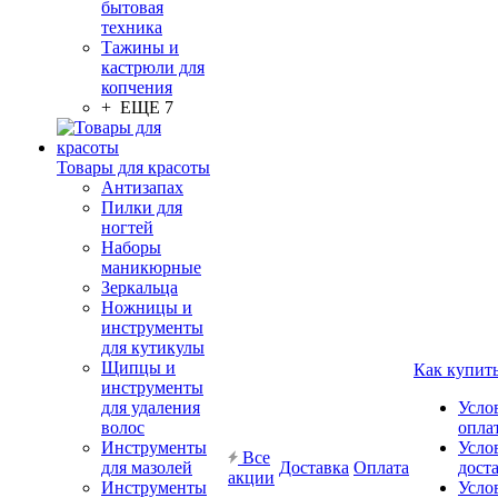
бытовая
техника
Тажины и
кастрюли для
копчения
+ ЕЩЕ 7
Товары для красоты
Антизапах
Пилки для
ногтей
Наборы
маникюрные
Зеркальца
Ножницы и
инструменты
для кутикулы
Щипцы и
Как купит
инструменты
для удаления
Усло
волос
опла
Инструменты
Усло
Все
для мазолей
Доставка
Оплата
дост
акции
Инструменты
Усло