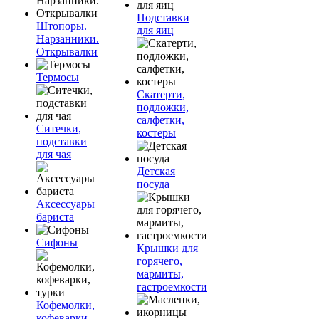
Подставки
Штопоры.
для яиц
Нарзанники.
Открывалки
Термосы
Скатерти,
подложки,
салфетки,
Ситечки,
костеры
подставки
для чая
Детская
посуда
Аксессуары
бариста
Сифоны
Крышки для
горячего,
мармиты,
гастроемкости
Кофемолки,
кофеварки,