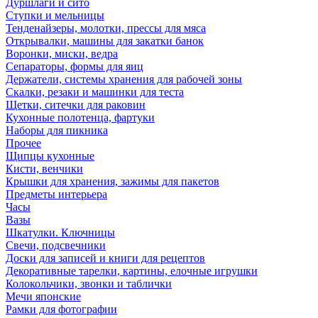
Дуршлаги и сито
Ступки и мельницы
Тенденайзеры, молотки, прессы для мяса
Открывалки, машины для закатки банок
Воронки, миски, ведра
Сепараторы, формы для яиц
Держатели, системы хранения для рабочей зоны
Скалки, резаки и машинки для теста
Щетки, ситечки для раковин
Кухонные полотенца, фартуки
Наборы для пикника
Прочее
Щипцы кухонные
Кисти, венчики
Крышки для хранения, зажимы для пакетов
Предметы интерьера
Часы
Вазы
Шкатулки. Ключницы
Свечи, подсвечники
Доски для записей и книги для рецептов
Декоративные тарелки, картины, елочные игрушки
Колокольчики, звонки и таблички
Мечи японские
Рамки для фотографии