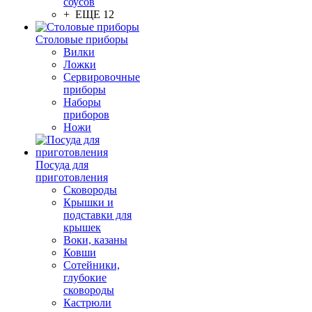
соусов
+ ЕЩЕ 12
Столовые приборы
Вилки
Ложки
Сервировочные
приборы
Наборы
приборов
Ножи
Посуда для
приготовления
Сковороды
Крышки и
подставки для
крышек
Воки, казаны
Ковши
Сотейники,
глубокие
сковороды
Кастрюли