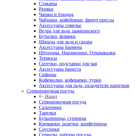
Стаканы
Рюмки
Чашки и блюдца
Чайники, кофейники, френч прессы
Аксессуары сомелье
Ведра для льда, шампанского
Бутылки, фляжки
Щипцы для льда и сахара
Аксессуары бармена
Штопоры. Нарзанники. Открывалки
Термосы
Ситечки, подставки для чая
Аксессуары бариста
Сифоны
Кофемолки, кофеварки, турки
Аксессуары для льда, охладители напитков
Сервировочная посуда
Назад
Сервировочная посуда
Салатники
Тарелки
Бульонницы, супницы
Креманки, розетки, конфетницы
Соусники
Сервизы, наборы посуды