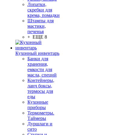
Лопатки,
скребки для
крема, помадки
Штампы для
мастики,
печенья
+ ЕЩЕ 8
Кухонный инвентарь
Банки для
хранения,
емкости для
масла, специй
Контейнеры,
ланч боксы,
термосы для
еды
Кухонные
приборы
Термометры.
Таймеры
Дуршлаги и
сито
Ступки и