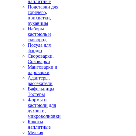
наплитные
Подставки для
горячего,
прихватки,
рукавицы
Наборы
кастрюль и
сковород
Посуда для
фондю
Скороварки.
Соковарки
Мантоварки и
пароварки
Адаптеры,
рассекатели
Вафельницы.
Тостеры
Формы и
кастрюли для
духовки,
микроволновки
Кокоты
наплитные
Мелкая