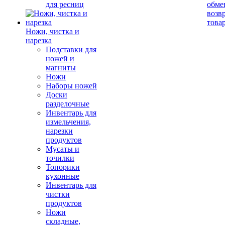
для ресниц
обме
возв
това
Ножи, чистка и
нарезка
Подставки для
ножей и
магниты
Ножи
Наборы ножей
Доски
разделочные
Инвентарь для
измельчения,
нарезки
продуктов
Мусаты и
точилки
Топорики
кухонные
Инвентарь для
чистки
продуктов
Ножи
складные,