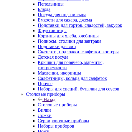
Пепельницы
Блюда
Посуда для подачи сыра
Емкости для сахара, джема
Подставки для тортов, сладостей, закусок
Фруктовницы
Корзины для хлеба, хлебницы
Подносы, столики для завтрака
Подставки для яиц
Скатерти, подложки, салфетки, костеры
Детская посуда
Крышки для горячего, мармиты,
гастроемкости
Масленки, икорницы
Салфетницы, кольца для салфеток
Прочее
Наборы для специй, бутылки для соусов
Столовые приборы
Назад
Столовые приборы
Вилки
Ложки
Сервировочные приборы
Наборы приборов
Ножи