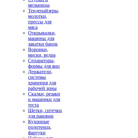
мельницы
Тенденайзеры,
молотки,
прессы для
мяса
Открывалки,
машины для
закатки банок
Воронки,
миски, ведра
Сепараторы,
формы для яиц
Держатели,
системы
хранения для
рабочей зоны
Скалки, резаки
и машинки для
теста
Щетки, ситечки
для раковин
Кухонные
полотенца,
фартуки