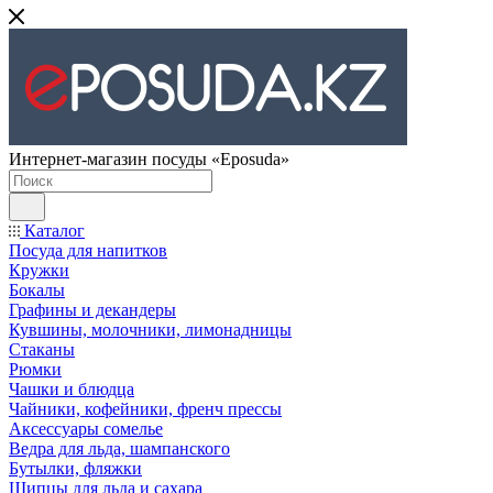
Интернет-магазин посуды «Eposuda»
Каталог
Посуда для напитков
Кружки
Бокалы
Графины и декандеры
Кувшины, молочники, лимонадницы
Стаканы
Рюмки
Чашки и блюдца
Чайники, кофейники, френч прессы
Аксессуары сомелье
Ведра для льда, шампанского
Бутылки, фляжки
Щипцы для льда и сахара