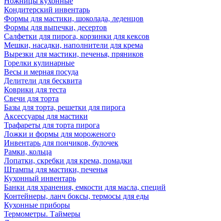
Ножницы кухонные
Кондитерский инвентарь
Формы для мастики, шоколада, леденцов
Формы для выпечки, десертов
Салфетки для пирога, корзинки для кексов
Мешки, насадки, наполнители для крема
Вырезки для мастики, печенья, пряников
Горелки кулинарные
Весы и мерная посуда
Делители для бесквита
Коврики для теста
Свечи для торта
Базы для торта, решетки для пирога
Аксессуары для мастики
Трафареты для торта пирога
Ложки и формы для мороженого
Инвентарь для пончиков, булочек
Рамки, кольца
Лопатки, скребки для крема, помадки
Штампы для мастики, печенья
Кухонный инвентарь
Банки для хранения, емкости для масла, специй
Контейнеры, ланч боксы, термосы для еды
Кухонные приборы
Термометры. Таймеры