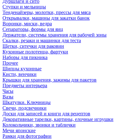
Дуршлаги и сито
Ступки и мельницы
Тенденайзеры, молотки, прессы для мяса
Открывалки, машины для закатки банок
Воронки, миски, ведра
Сепараторы, формы для яиц
Держатели, системы хранения для рабочей зоны
Скалки, резаки и машинки для теста
Щетки, ситечки для раковин
Кухонные полотенца, фартуки
Наборы для пикника
Прочее
Щипцы кухонные
Кисти, венчики
Крышки для хранения, зажимы для пакетов
Предметы интерьера
Часы
Вазы
Шкатулки. Ключницы
Свечи, подсвечники
Доски для записей и книги для рецептов
Декоративные тарелки, картины, елочные игрушки
Колокольчики, звонки и таблички
Мечи японские
Рамки для фотографии