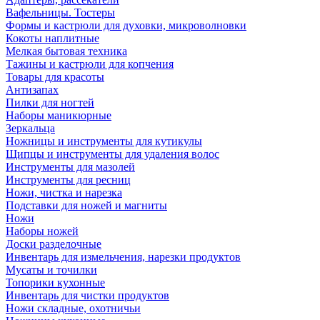
Вафельницы. Тостеры
Формы и кастрюли для духовки, микроволновки
Кокоты наплитные
Мелкая бытовая техника
Тажины и кастрюли для копчения
Товары для красоты
Антизапах
Пилки для ногтей
Наборы маникюрные
Зеркальца
Ножницы и инструменты для кутикулы
Щипцы и инструменты для удаления волос
Инструменты для мазолей
Инструменты для ресниц
Ножи, чистка и нарезка
Подставки для ножей и магниты
Ножи
Наборы ножей
Доски разделочные
Инвентарь для измельчения, нарезки продуктов
Мусаты и точилки
Топорики кухонные
Инвентарь для чистки продуктов
Ножи складные, охотничьи