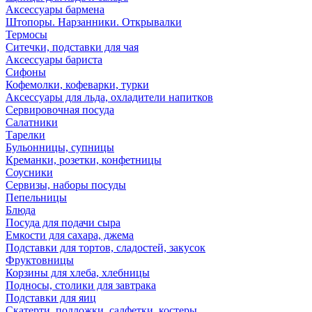
Аксессуары бармена
Штопоры. Нарзанники. Открывалки
Термосы
Ситечки, подставки для чая
Аксессуары бариста
Сифоны
Кофемолки, кофеварки, турки
Аксессуары для льда, охладители напитков
Сервировочная посуда
Салатники
Тарелки
Бульонницы, супницы
Креманки, розетки, конфетницы
Соусники
Сервизы, наборы посуды
Пепельницы
Блюда
Посуда для подачи сыра
Емкости для сахара, джема
Подставки для тортов, сладостей, закусок
Фруктовницы
Корзины для хлеба, хлебницы
Подносы, столики для завтрака
Подставки для яиц
Скатерти, подложки, салфетки, костеры