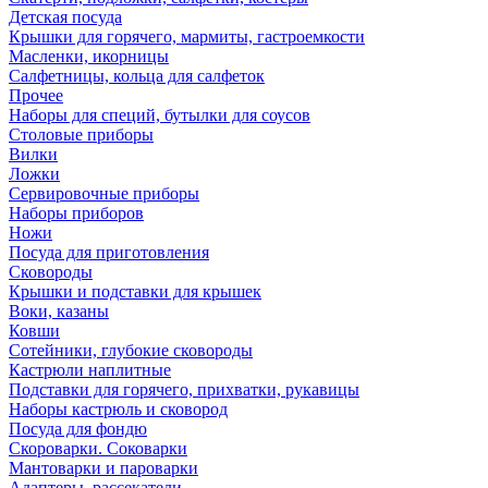
Детская посуда
Крышки для горячего, мармиты, гастроемкости
Масленки, икорницы
Салфетницы, кольца для салфеток
Прочее
Наборы для специй, бутылки для соусов
Столовые приборы
Вилки
Ложки
Сервировочные приборы
Наборы приборов
Ножи
Посуда для приготовления
Сковороды
Крышки и подставки для крышек
Воки, казаны
Ковши
Сотейники, глубокие сковороды
Кастрюли наплитные
Подставки для горячего, прихватки, рукавицы
Наборы кастрюль и сковород
Посуда для фондю
Скороварки. Соковарки
Мантоварки и пароварки
Адаптеры, рассекатели