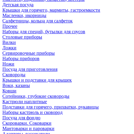
Детская посуда
Крышки для горячего, мармиты, гастроемкости
Масленки, икорницы
Салфетницы, кольца для салфеток
Прочее
Наборы для специй, бутылки для соусов
Столовые приборы
Вилки
Ложки
Сервировочные приборы
Наборы приборов
Ножи
Посуда для приготовления
Сковороды
Крышки и подставки для крышек
Воки, казаны
Ковши
Сотейники, глубокие сковороды
Кастрюли наплитные
Подставки для горячего, прихватки, рукавицы
Наборы кастрюль и сковород
Посуда для фондю
Скороварки. Соковарки
Мантоварки и пароварки
Адаптеры, рассекатели