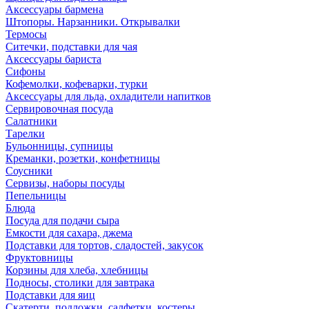
Аксессуары бармена
Штопоры. Нарзанники. Открывалки
Термосы
Ситечки, подставки для чая
Аксессуары бариста
Сифоны
Кофемолки, кофеварки, турки
Аксессуары для льда, охладители напитков
Сервировочная посуда
Салатники
Тарелки
Бульонницы, супницы
Креманки, розетки, конфетницы
Соусники
Сервизы, наборы посуды
Пепельницы
Блюда
Посуда для подачи сыра
Емкости для сахара, джема
Подставки для тортов, сладостей, закусок
Фруктовницы
Корзины для хлеба, хлебницы
Подносы, столики для завтрака
Подставки для яиц
Скатерти, подложки, салфетки, костеры