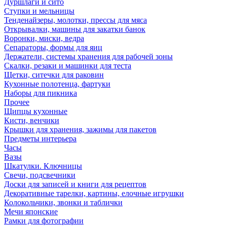
Дуршлаги и сито
Ступки и мельницы
Тенденайзеры, молотки, прессы для мяса
Открывалки, машины для закатки банок
Воронки, миски, ведра
Сепараторы, формы для яиц
Держатели, системы хранения для рабочей зоны
Скалки, резаки и машинки для теста
Щетки, ситечки для раковин
Кухонные полотенца, фартуки
Наборы для пикника
Прочее
Щипцы кухонные
Кисти, венчики
Крышки для хранения, зажимы для пакетов
Предметы интерьера
Часы
Вазы
Шкатулки. Ключницы
Свечи, подсвечники
Доски для записей и книги для рецептов
Декоративные тарелки, картины, елочные игрушки
Колокольчики, звонки и таблички
Мечи японские
Рамки для фотографии