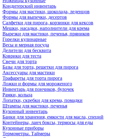
Ножницы кухонные
Кондитерский инвентарь
Формы для мастики, шоколада, леденцов
Формы для выпечки, десертов
Салфетки для пирога, корзинки для кексов
Мешки, насадки, наполнители для крема
Вырезки для мастики, печенья, пряников
Горелки кулинарные
Весы и мерная посуда
Делители для бесквита
Коврики для теста
Свечи для торта
Базы для торта, решетки для пирога
Аксессуары для мастики
Трафареты для торта пирога
Ложки и формы для мороженого
Инвентарь для пончиков, булочек
Рамки, кольца
Лопатки, скребки для крема, помадки
Штампы для мастики, печенья
Кухонный инвентарь
Банки для хранения, емкости для масла, специй
Контейнеры, ланч боксы, термосы для еды
Кухонные приборы
Термометры. Таймеры