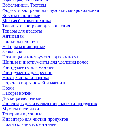
Вафельницы. Тостеры
Формы и кастрюли для духовки, микроволновки
Кокоты наплитные
Мелкая бытовая техника
Тажины и кастрюли для копчения
Товары для красоты
Антизапах
Пилки для ногтей
Наборы маникюрные
Зеркальца
Ножницы и инструменты для кутикулы
Щипцы и инструменты для удаления волос
Инструменты для мазолей
Инструменты для ресниц
Ножи, чистка и нарезка
Подставки для ножей и магниты
Ножи
Наборы ножей
Доски разделочные
Инвентарь для измельчения, нарезки продуктов
Мусаты и точилки
Топорики кухонные
Инвентарь для чистки продуктов
Ножи складные, охотничьи